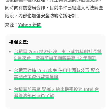
同時向有關當局合作，目前事件已經進入司法調查
階段，內部也加強安全防範意識培訓。
來源：
Yahoo 新聞
相關文章:
台積電 2nm 機密外洩 東京威力科創社長擬
9 月來台 涉事前員工面臨最高 12 年刑罰
台積電建造 2nm 廠房 停用中國製裝置 配合
美國政策減低監管風險
台積電前高層 疑攜 2 納米機密投奔 Intel 台
灣經濟部已派員了解