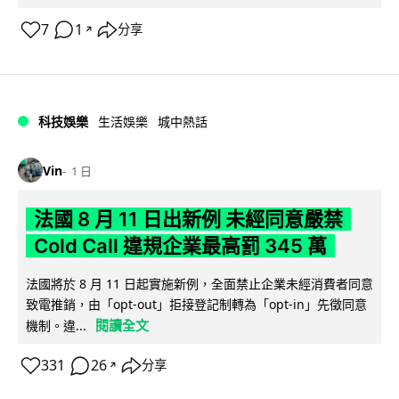
7
1
分享
↗
科技娛樂
生活娛樂
城中熱話
Vin
1 日
法國 8 月 11 日出新例 未經同意嚴禁
Cold Call 違規企業最高罰 345 萬
法國將於 8 月 11 日起實施新例，全面禁止企業未經消費者同意
致電推銷，由「opt-out」拒接登記制轉為「opt-in」先徵同意
閱讀全文
機制。違...
331
26
分享
↗