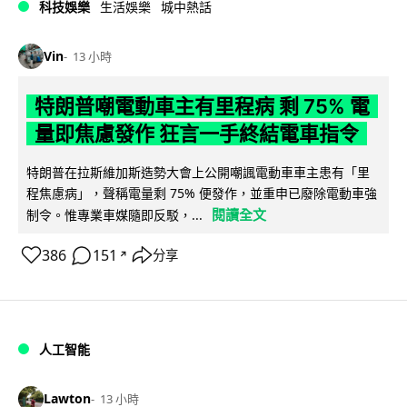
科技娛樂
生活娛樂
城中熱話
Vin
13 小時
特朗普嘲電動車主有里程病 剩 75% 電
量即焦慮發作 狂言一手終結電車指令
特朗普在拉斯維加斯造勢大會上公開嘲諷電動車車主患有「里
程焦慮病」，聲稱電量剩 75% 便發作，並重申已廢除電動車強
閱讀全文
制令。惟專業車媒隨即反駁，...
386
151
分享
↗
人工智能
Lawton
13 小時