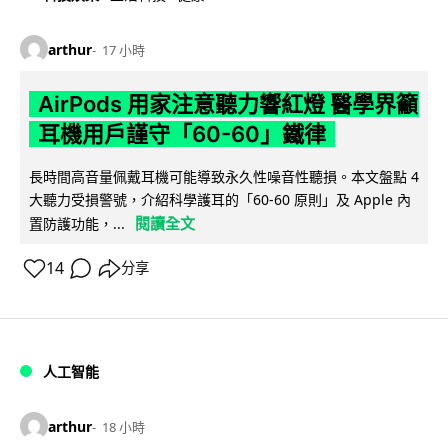
arthur
17 小時
AirPods 用家注意聽力響紅燈 醫學界籲
耳機用戶謹守「60-60」鐵律
長時間高音量佩戴耳機可能導致永久性噪音性聽損。本文盤點 4
大聽力受損警號，介紹科學護耳的「60-60 原則」及 Apple 內
閱讀全文
置防護功能，...
14
分享
人工智能
arthur
18 小時