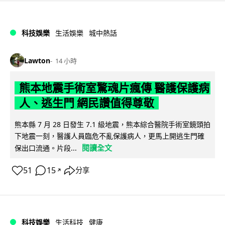
科技娛樂
生活娛樂
城中熱話
Lawton
14 小時
熊本地震手術室驚魂片瘋傳 醫護保護病
人、逃生門 網民讚值得尊敬
熊本縣 7 月 28 日發生 7.1 級地震，熊本綜合醫院手術室鏡頭拍
下地震一刻，醫護人員臨危不亂保護病人，更馬上開逃生門確
閱讀全文
保出口流通。片段...
51
15
分享
↗
科技娛樂
生活科技
健康