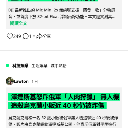
DJI 最新推出的 Mic Mini 2s 無線咪支援「四發一收」分軌錄
音，並首度下放 32-bit Float 浮點內錄功能。本文經實測其...
閱讀全文
249
1
分享
↗
科技娛樂
生活娛樂
城中熱話
Lawton
1 日
澤連斯基怒斥俄軍「人肉狩獵」 無人機
追殺烏克蘭小販近 40 秒仍被炸傷
烏克蘭克爾松一名 52 歲小販被俄軍無人機追擊近 40 秒後被炸
傷，影片由烏克蘭總統澤連斯基公開。他直斥俄軍對平民進行