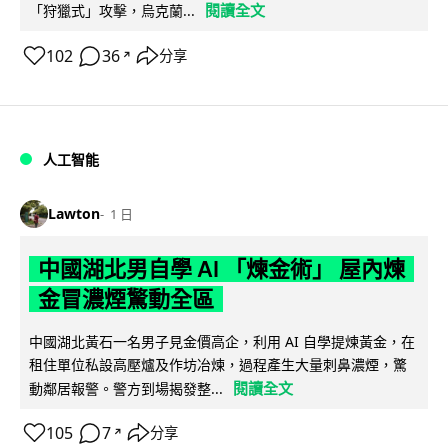
閱讀全文
「狩獵式」攻擊，烏克蘭...
102
36
分享
↗
人工智能
Lawton
1 日
中國湖北男自學 AI 「煉金術」 屋內煉
金冒濃煙驚動全區
中國湖北黃石一名男子見金價高企，利用 AI 自學提煉黃金，在
租住單位私設高壓爐及作坊冶煉，過程產生大量刺鼻濃煙，驚
閱讀全文
動鄰居報警。警方到場揭發整...
105
7
分享
↗