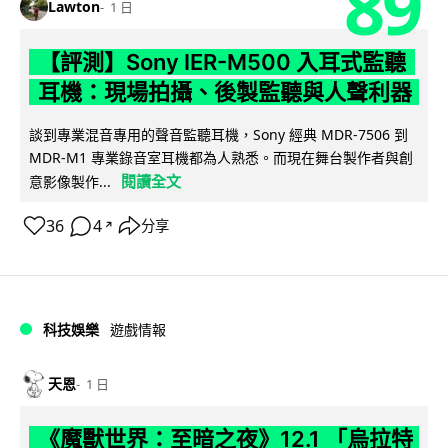
89
Lawton
1 日
【評測】Sony IER-M500 入耳式監聽
耳機：現場拍攝、後製監聽與人聲利器
談到專業混音專用的聲音監聽耳機，Sony 經典 MDR-7506 到
MDR-M1 專業錄音室耳機都為人熟悉。而現在舞台製作者與創
閱讀全文
意影像製作...
36
4
分享
↗
科技娛樂
遊戲情報
天恩
1 日
《魔獸世界：至暗之夜》12.1 「烏拉特