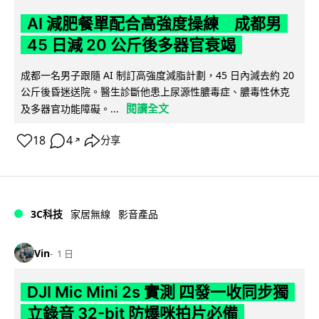
AI 減肥餐單配合高強度操練 成都男
45 日減 20 公斤後多器官衰竭
成都一名男子跟隨 AI 制訂高強度減脂計劃，45 日內減去約 20
公斤後昏迷送院。醫生診斷他患上尿源性膿毒症、膿毒性休克
閱讀全文
及多器官功能障礙。...
18
4
分享
↗
3C科技
家居無線
影音產品
Vin
1 日
DJI Mic Mini 2s 實測 四發一收同步獨
立錄音 32-bit 防爆咪拍片必備