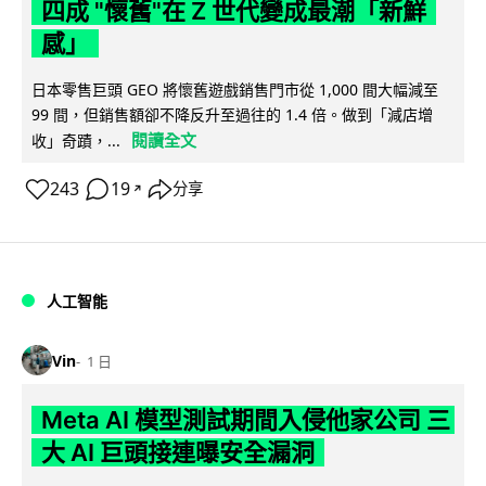
四成 "懷舊"在 Z 世代變成最潮「新鮮
感」
日本零售巨頭 GEO 將懷舊遊戲銷售門市從 1,000 間大幅減至
99 間，但銷售額卻不降反升至過往的 1.4 倍。做到「減店增
閱讀全文
收」奇蹟，...
243
19
分享
↗
人工智能
Vin
1 日
Meta AI 模型測試期間入侵他家公司 三
大 AI 巨頭接連曝安全漏洞