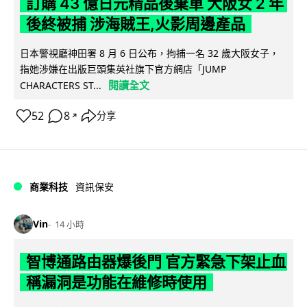
訂購 43 億日元精品後棄單 大阪女 2 年
後終被捕 涉海賊王,火影周邊產品
日本警視廳神田署 8 月 6 日公布，拘捕一名 32 歲大阪女子，
指她涉嫌在出版巨頭集英社旗下官方網店「JUMP
閱讀全文
CHARACTERS ST...
52
8
分享
↗
商業科技
資訊保安
Vin
14 小時
智博通路由器爆後門 官方緊急下架止血
稱漏洞是功能在維修時使用