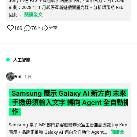
Sony 已在 PS5 主機包裝加貼提示貼紙，重申官方 7 月已公布
計劃：2028 年 1 月起停產新遊戲實體光碟。分析師預期 PS6
閱讀全文
因此...
169
76
分享
↗
人工智能
Vin
1 日
Samsung 展示 Galaxy AI 新方向 未來
手機毋須輸入文字 轉向 Agent 全自動操
作
Samsung 電子 MX 部門顧客體驗辦公室主管兼副總裁 Jay Kim
閱讀全
表示，品牌正推動 Galaxy AI 邁向全自動化 Agent...