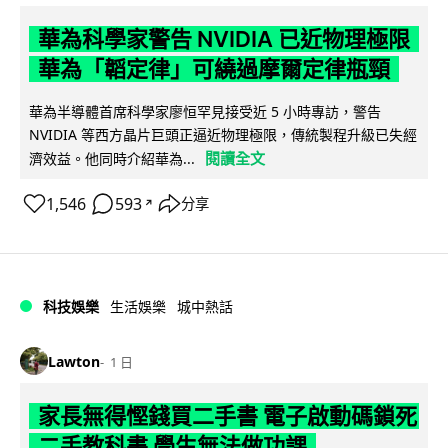
華為科學家警告 NVIDIA 已近物理極限
華為「韜定律」可繞過摩爾定律瓶頸
華為半導體首席科學家廖恒罕見接受近 5 小時專訪，警告
NVIDIA 等西方晶片巨頭正逼近物理極限，傳統製程升級已失經
閱讀全文
濟效益。他同時介紹華為...
1,546
593
分享
↗
科技娛樂
生活娛樂
城中熱話
Lawton
1 日
家長無得慳錢買二手書 電子啟動碼鎖死
二手教科書 學生無法做功課