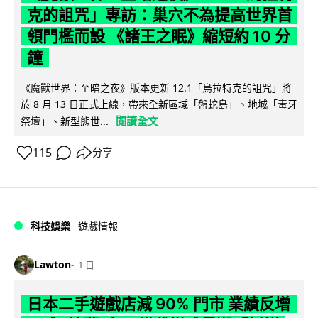
克的詛咒」專訪：巢穴不為提高世界首
領門檻而設 《諸王之眠》縮短約 10 分
鐘
《魔獸世界：至暗之夜》版本更新 12.1「烏拉特克的詛咒」將
於 8 月 13 日正式上線，帶來全新區域「盤蛇島」、地城「毒牙
閱讀全文
祭壇」、新型態世...
115
分享
科技娛樂
遊戲情報
Lawton
1 日
日本二手遊戲店減 90% 門市 業績反增