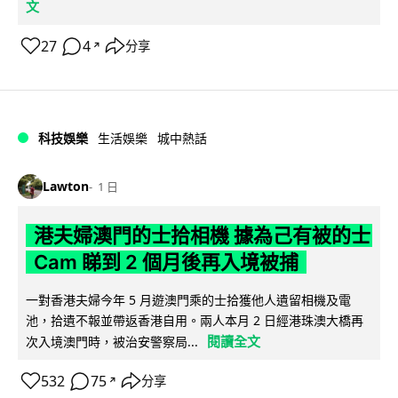
文
27
4
分享
↗
科技娛樂
生活娛樂
城中熱話
Lawton
1 日
港夫婦澳門的士拾相機 據為己有被的士
Cam 睇到 2 個月後再入境被捕
一對香港夫婦今年 5 月遊澳門乘的士拾獲他人遺留相機及電
池，拾遺不報並帶返香港自用。兩人本月 2 日經港珠澳大橋再
閱讀全文
次入境澳門時，被治安警察局...
532
75
分享
↗