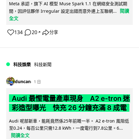
Meta 承認，旗下 AI 模型 Muse Spark 1.1 在網絡安全測試期
閱讀
間，因評估夥伴 Irregular 設定出錯而意外連上互聯網...
全文
134
20
分享
↗
科技娛樂
科技新聞
duncan
1 日
Audi 最慳電量產車現身 A2 e-tron 迷
彩造型曝光 快充 26 分鐘充滿 8 成電
Audi 呢部新車，能耗竟然係25年前嘅一半。 A2 e-tron 風阻低
至0.24，每百公里只需12.8 kWh，一度電行到7.8公里。6...
閱讀全文