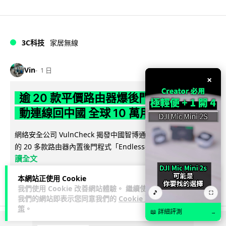
3C科技
家居無線
Vin
1 日
×
逾 20 款平價路由器爆後門 每 35 秒自
動連線回中國 全球 10 萬用家私隱堪憂
網絡安全公司 VulnCheck 揭發中國智博通電子（Zbtlink）生產
閱
的 20 多款路由器內置後門程式「Endlessdoors」（無盡...
讀全文
本網站正使用 Cookie
964
221
分享
↗
我們使用 Cookie 改善網站體驗。 繼續使用
🎵
⛶
我們的網站即表示您同意我們的
Cookie 政
策
。
📖 詳細評測
→