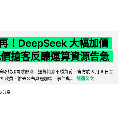
！DeepSeek 大幅加價
低價搶客反釀運算資源告急
因低價策略掀起需求熱潮，運算資源不勝負荷，官方於 8 月 6 日宣
PI 收費，惟未公布具體加幅。事件與...
閱讀全文
分享