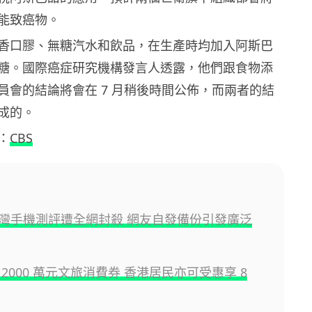
能致癌物。
香口膠、無糖汽水和飲品，在生產時均加入阿斯巴
糖。國際癌症研究機構發言人透露，他們跟食物添
員會的結論將會在 7 月稍後時間公佈，而兩者的結
成的。
：
CBS
灣手機測評遭全網封殺 網友自發備份引發廣泛
2000 萬元文旅消費券 香港居民亦可受惠享 8