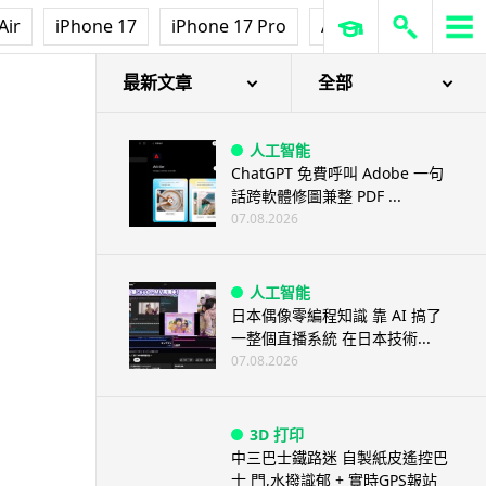
Air
iPhone 17
iPhone 17 Pro
AirPods Pro 3
Ap
最新文章
全部
人工智能
ChatGPT 免費呼叫 Adobe 一句
話跨軟體修圖兼整 PDF ...
07.08.2026
人工智能
日本偶像零編程知識 靠 AI 搞了
一整個直播系統 在日本技術...
07.08.2026
3D 打印
中三巴士鐵路迷 自製紙皮遙控巴
士 門,水撥識郁 + 實時GPS報站