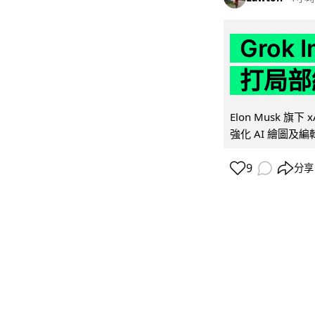
Grok 
打局部
Elon Musk 旗下 x
強化 AI 繪圖及編輯.
9
分享