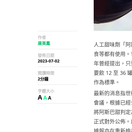
作者
唐美鳳
人工甜味劑「阿
食等都有使用。
發佈日期
2023-07-02
年曾經提出，只
要飲 12 至 
閱讀時間
2分鐘
作為標準。
字體大小
最新的消息指世
A
A
A
會議，根據已經
將阿斯巴甜判定為
正式對外公佈。
據報亦在重新檢