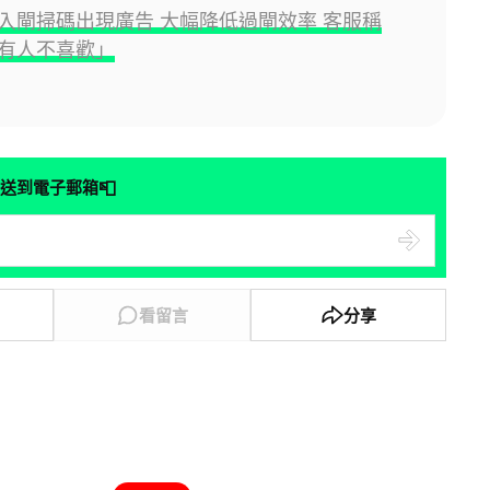
入閘掃碼出現廣告 大幅降低過閘效率 客服稱
有人不喜歡」
📮
送到電子郵箱
看留言
分享