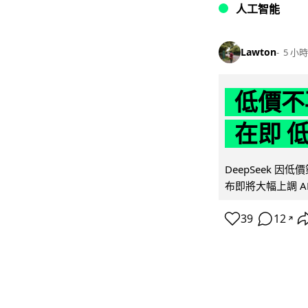
人工智能
Lawton
5 小時
低價不再
在即 
DeepSeek 
布即將大幅上調 A
39
12
↗