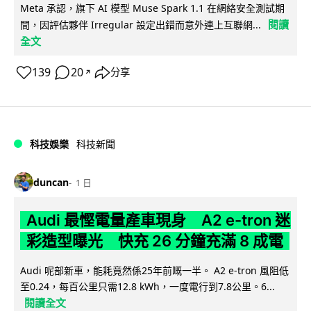
Meta 承認，旗下 AI 模型 Muse Spark 1.1 在網絡安全測試期
閱讀
間，因評估夥伴 Irregular 設定出錯而意外連上互聯網...
全文
139
20
分享
↗
科技娛樂
科技新聞
duncan
1 日
Audi 最慳電量產車現身 A2 e-tron 迷
彩造型曝光 快充 26 分鐘充滿 8 成電
Audi 呢部新車，能耗竟然係25年前嘅一半。 A2 e-tron 風阻低
至0.24，每百公里只需12.8 kWh，一度電行到7.8公里。6...
閱讀全文