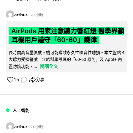
arthur
20 小時
AirPods 用家注意聽力響紅燈 醫學界籲
耳機用戶謹守「60-60」鐵律
長時間高音量佩戴耳機可能導致永久性噪音性聽損。本文盤點 4
大聽力受損警號，介紹科學護耳的「60-60 原則」及 Apple 內
閱讀全文
置防護功能，...
16
分享
人工智能
arthur
21 小時