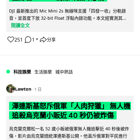
DJI 最新推出的 Mic Mini 2s 無線咪支援「四發一收」分軌錄
音，並首度下放 32-bit Float 浮點內錄功能。本文經實測其...
閱讀全文
251
1
分享
↗
科技娛樂
生活娛樂
城中熱話
Lawton
1 日
澤連斯基怒斥俄軍「人肉狩獵」 無人機
追殺烏克蘭小販近 40 秒仍被炸傷
烏克蘭克爾松一名 52 歲小販被俄軍無人機追擊近 40 秒後被炸
傷，影片由烏克蘭總統澤連斯基公開。他直斥俄軍對平民進行