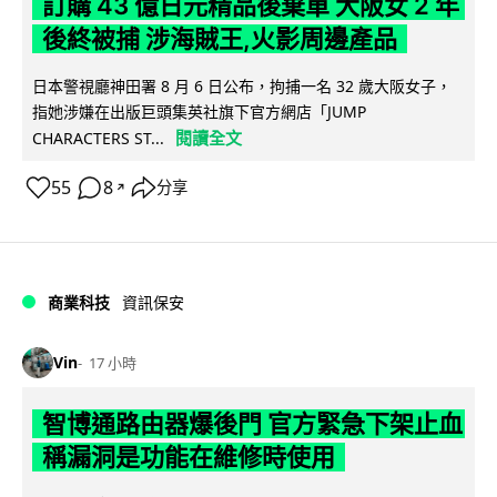
訂購 43 億日元精品後棄單 大阪女 2 年
後終被捕 涉海賊王,火影周邊產品
日本警視廳神田署 8 月 6 日公布，拘捕一名 32 歲大阪女子，
指她涉嫌在出版巨頭集英社旗下官方網店「JUMP
閱讀全文
CHARACTERS ST...
55
8
分享
↗
商業科技
資訊保安
Vin
17 小時
智博通路由器爆後門 官方緊急下架止血
稱漏洞是功能在維修時使用