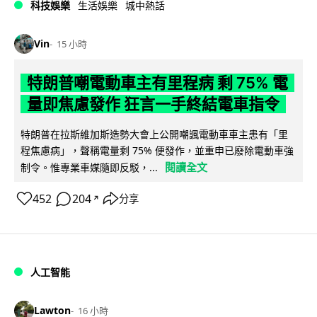
科技娛樂
生活娛樂
城中熱話
Vin
15 小時
特朗普嘲電動車主有里程病 剩 75% 電
量即焦慮發作 狂言一手終結電車指令
特朗普在拉斯維加斯造勢大會上公開嘲諷電動車車主患有「里
程焦慮病」，聲稱電量剩 75% 便發作，並重申已廢除電動車強
閱讀全文
制令。惟專業車媒隨即反駁，...
452
204
分享
↗
人工智能
Lawton
16 小時