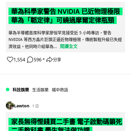
華為科學家警告 NVIDIA 已近物理極限
華為「韜定律」可繞過摩爾定律瓶頸
華為半導體首席科學家廖恒罕見接受近 5 小時專訪，警告
NVIDIA 等西方晶片巨頭正逼近物理極限，傳統製程升級已失經
閱讀全文
濟效益。他同時介紹華為...
1,554
596
分享
↗
科技娛樂
生活娛樂
城中熱話
Lawton
1 日
家長無得慳錢買二手書 電子啟動碼鎖死
二手教科書 學生無法做功課