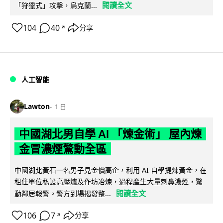
閱讀全文
「狩獵式」攻擊，烏克蘭...
104
40
分享
↗
人工智能
Lawton
1 日
中國湖北男自學 AI 「煉金術」 屋內煉
金冒濃煙驚動全區
中國湖北黃石一名男子見金價高企，利用 AI 自學提煉黃金，在
租住單位私設高壓爐及作坊冶煉，過程產生大量刺鼻濃煙，驚
閱讀全文
動鄰居報警。警方到場揭發整...
106
7
分享
↗