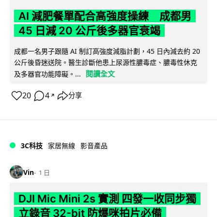
AI 減肥餐單配合高強度操練 成都男
45 日減 20 公斤後多器官衰竭
成都一名男子跟隨 AI 制訂高強度減脂計劃，45 日內減去約 20
公斤後昏迷送院。醫生診斷他患上尿源性膿毒症、膿毒性休克
閱讀全文
及多器官功能障礙。...
20
4
分享
↗
3C科技
家居無線
影音產品
Vin
1 日
DJI Mic Mini 2s 實測 四發一收同步獨
立錄音 32-bit 防爆咪拍片必備