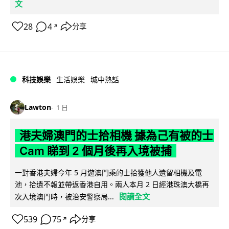
文
28
4
分享
↗
科技娛樂
生活娛樂
城中熱話
Lawton
1 日
港夫婦澳門的士拾相機 據為己有被的士
Cam 睇到 2 個月後再入境被捕
一對香港夫婦今年 5 月遊澳門乘的士拾獲他人遺留相機及電
池，拾遺不報並帶返香港自用。兩人本月 2 日經港珠澳大橋再
閱讀全文
次入境澳門時，被治安警察局...
539
75
分享
↗