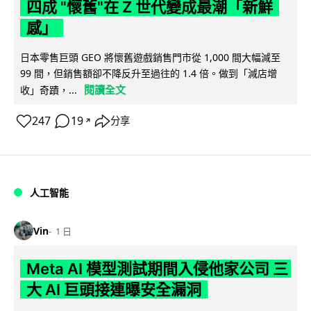
四成 "懷舊"在 Z 世代變成最潮「新鮮
感」
日本零售巨頭 GEO 將懷舊遊戲銷售門市從 1,000 間大幅減至
99 間，但銷售額卻不降反升至過往的 1.4 倍。做到「減店增
閱讀全文
收」奇蹟，...
247
19
分享
↗
人工智能
Vin
1 日
Meta AI 模型測試期間入侵他家公司 三
大 AI 巨頭接連曝安全漏洞