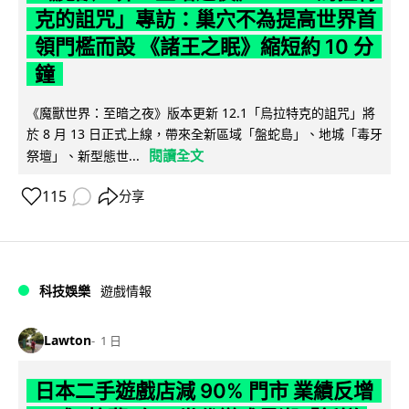
克的詛咒」專訪：巢穴不為提高世界首
領門檻而設 《諸王之眠》縮短約 10 分
鐘
《魔獸世界：至暗之夜》版本更新 12.1「烏拉特克的詛咒」將
於 8 月 13 日正式上線，帶來全新區域「盤蛇島」、地城「毒牙
閱讀全文
祭壇」、新型態世...
115
分享
科技娛樂
遊戲情報
Lawton
1 日
日本二手遊戲店減 90% 門市 業績反增