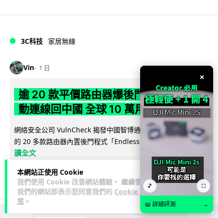
3C科技
家居無線
Vin
1 日
×
逾 20 款平價路由器爆後門 每 35 秒自
動連線回中國 全球 10 萬用家私隱堪憂
網絡安全公司 VulnCheck 揭發中國智博通電子（Zbtlink）生產
閱
的 20 多款路由器內置後門程式「Endlessdoors」（無盡...
讀全文
本網站正使用 Cookie
969
221
分享
↗
我們使用 Cookie 改善網站體驗。 繼續使用
🎵
⛶
我們的網站即表示您同意我們的
Cookie 政
策
。
📖 詳細評測
→