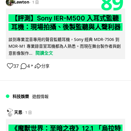
89
Lawton
1 日
【評測】Sony IER-M500 入耳式監聽
耳機：現場拍攝、後製監聽與人聲利器
談到專業混音專用的聲音監聽耳機，Sony 經典 MDR-7506 到
MDR-M1 專業錄音室耳機都為人熟悉。而現在舞台製作者與創
閱讀全文
意影像製作...
37
4
分享
↗
科技娛樂
遊戲情報
天恩
1 日
《魔獸世界：至暗之夜》12.1 「烏拉特