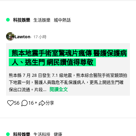
科技娛樂
生活娛樂
城中熱話
Lawton
17 小時
熊本地震手術室驚魂片瘋傳 醫護保護病
人、逃生門 網民讚值得尊敬
熊本縣 7 月 28 日發生 7.1 級地震，熊本綜合醫院手術室鏡頭拍
下地震一刻，醫護人員臨危不亂保護病人，更馬上開逃生門確
閱讀全文
保出口流通。片段...
56
16
分享
↗
科技娛樂
生活科技
健康