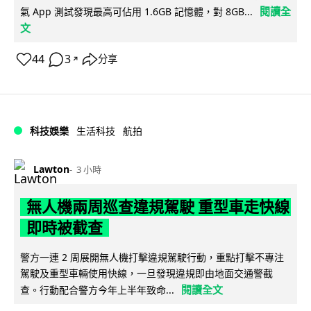
閱讀全
氣 App 測試發現最高可佔用 1.6GB 記憶體，對 8GB...
文
44
3
分享
↗
科技娛樂
生活科技
航拍
Lawton
3 小時
無人機兩周巡查違規駕駛 重型車走快線
即時被截查
警方一連 2 周展開無人機打擊違規駕駛行動，重點打擊不專注
駕駛及重型車輛使用快線，一旦發現違規即由地面交通警截
閱讀全文
查。行動配合警方今年上半年致命...