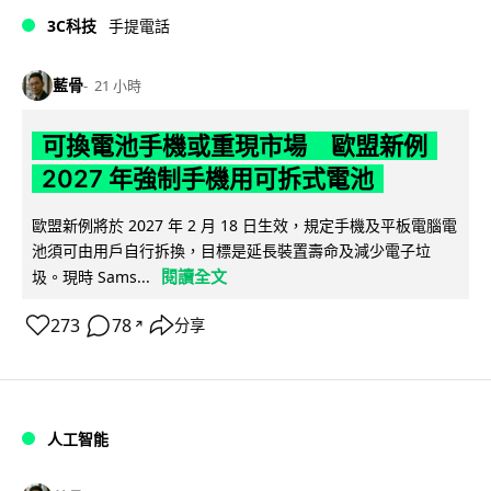
3C科技
手提電話
藍骨
21 小時
可換電池手機或重現市場 歐盟新例
2027 年強制手機用可拆式電池
歐盟新例將於 2027 年 2 月 18 日生效，規定手機及平板電腦電
池須可由用戶自行拆換，目標是延長裝置壽命及減少電子垃
閱讀全文
圾。現時 Sams...
273
78
分享
↗
人工智能