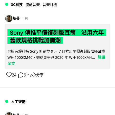
3C科技
流動音樂
音樂耳機
藍骨
1 日
Sony 傳推平價復刻版耳筒 沿用六年
舊款規格挑戰加價潮
最近有爆料指 Sony 計劃於 9 月 7 日推出平價復刻版降噪耳機
閱讀
WH-1000XM4C，規格幾乎與 2020 年 WH-1000XM4...
全文
24
9
分享
↗
人工智能