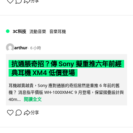
分享
3C科技
流動音樂
音樂耳機
arthur
6 小時
抗通脹奇招？傳 Sony 擬重推六年前經
典耳機 XM4 低價登場
耳機越賣越貴，Sony 應對通脹的奇招居然是重推 6 年前的舊
機？ 消息指平價版 WH-1000XM4C 9 月登場，保留摺疊設計與
閱讀全文
40m...
分享