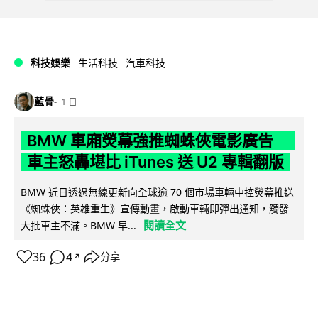
科技娛樂
生活科技
汽車科技
藍骨
1 日
BMW 車廂熒幕強推蜘蛛俠電影廣告
車主怒轟堪比 iTunes 送 U2 專輯翻版
BMW 近日透過無線更新向全球逾 70 個市場車輛中控熒幕推送
《蜘蛛俠：英雄重生》宣傳動畫，啟動車輛即彈出通知，觸發
閱讀全文
大批車主不滿。BMW 早...
36
4
分享
↗