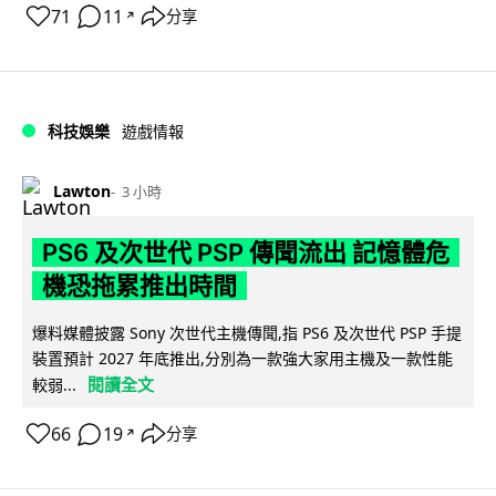
71
11
分享
↗
科技娛樂
遊戲情報
Lawton
3 小時
PS6 及次世代 PSP 傳聞流出 記憶體危
機恐拖累推出時間
爆料媒體披露 Sony 次世代主機傳聞,指 PS6 及次世代 PSP 手提
裝置預計 2027 年底推出,分別為一款強大家用主機及一款性能
閱讀全文
較弱...
66
19
分享
↗