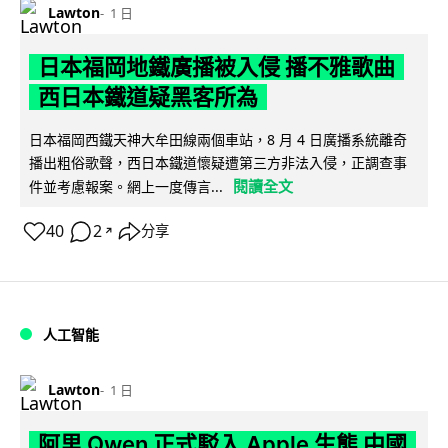
Lawton
1 日
日本福岡地鐵廣播被入侵 播不雅歌曲
西日本鐵道疑黑客所為
日本福岡西鐵天神大牟田線兩個車站，8 月 4 日廣播系統離奇
播出粗俗歌聲，西日本鐵道懷疑遭第三方非法入侵，正調查事
閱讀全文
件並考慮報案。網上一度傳言...
40
2
分享
↗
人工智能
Lawton
1 日
阿里 Qwen 正式駁入 Apple 生態 中國