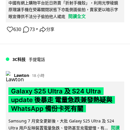
中國有網上購物平台近日熱賣「折射手機殼」，利用光學稜鏡
原理讓手機在熒幕關閉狀態下亦能側面偷拍，賣家更以暗示字
閱讀全文
眼宣傳供不法分子偷拍他人裙底
630
73
分享
↗
3C科技
手提電話
Lawton
18 小時
Galaxy S25 Ultra 及 S24 Ultra
update 後暴走 電量急跌兼發熱疑與
WhatsApp 備份卡死有關
Samsung 7 月安全更新後，大批 Galaxy S25 Ultra 及 S24
閱讀
Ultra 用戶反映裝置電量急跌、發熱甚至充電變慢。有...