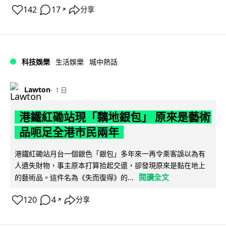
142
17
分享
↗
科技娛樂
生活娛樂
城中熱話
Lawton
1 日
港鐵紅磡站現「黐地銀包」 原來是藝術
品呃足全港市民兩年
港鐵紅磡站月台一個銀色「銀包」多年來一再令乘客誤以為有
人遺失財物，事主原本打算拾起交還，卻發現原來是黏在地上
閱讀全文
的藝術品。這件名為《失而復得》的...
120
4
分享
↗