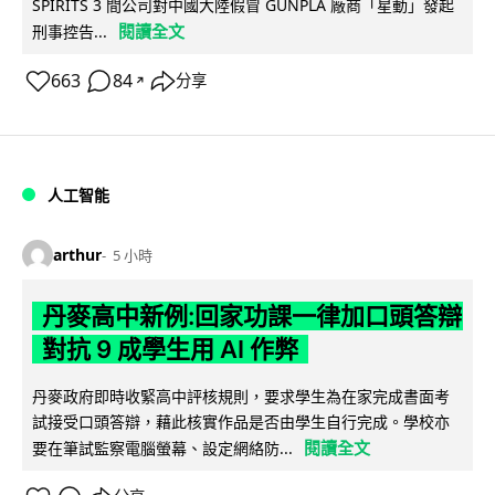
SPIRITS 3 間公司對中國大陸假冒 GUNPLA 廠商「星動」發起
閱讀全文
刑事控告...
663
84
分享
↗
人工智能
arthur
5 小時
丹麥高中新例:回家功課一律加口頭答辯
對抗 9 成學生用 AI 作弊
丹麥政府即時收緊高中評核規則，要求學生為在家完成書面考
試接受口頭答辯，藉此核實作品是否由學生自行完成。學校亦
閱讀全文
要在筆試監察電腦螢幕、設定網絡防...