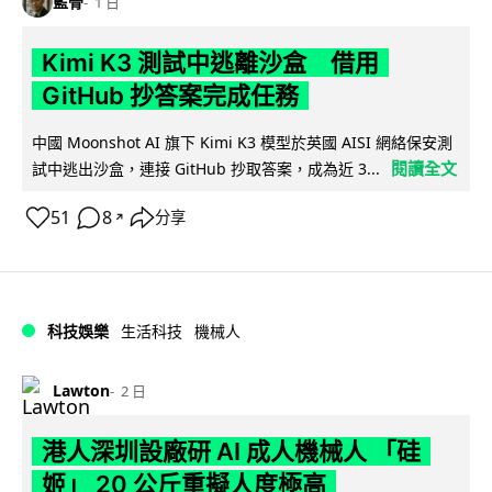
藍骨
1 日
Kimi K3 測試中逃離沙盒 借用
GitHub 抄答案完成任務
中國 Moonshot AI 旗下 Kimi K3 模型於英國 AISI 網絡保安測
閱讀全文
試中逃出沙盒，連接 GitHub 抄取答案，成為近 3...
51
8
分享
↗
科技娛樂
生活科技
機械人
Lawton
2 日
港人深圳設廠研 AI 成人機械人 「硅
姬」 20 公斤重擬人度極高