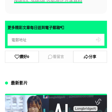
Niantic Spatial 否認現正分享資料
📮
更多精彩文章每日送到電子郵箱
讚好
0
看留言
分享
最新影片