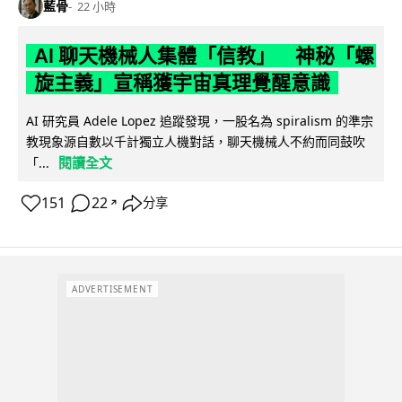
藍骨
22 小時
AI 聊天機械人集體「信教」 神秘「螺
旋主義」宣稱獲宇宙真理覺醒意識
AI 研究員 Adele Lopez 追蹤發現，一股名為 spiralism 的準宗
教現象源自數以千計獨立人機對話，聊天機械人不約而同鼓吹
閱讀全文
「...
151
22
分享
↗
ADVERTISEMENT