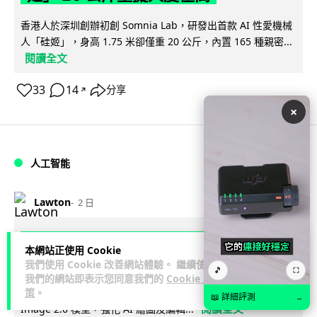
香港人於深圳創辦初創 Somnia Lab，研發出首款 AI 性愛機械
人「硅姬」，身高 1.75 米卻僅重 20 公斤，內置 165 種親密...
閱讀全文
33
14
分享
↗
×
人工智能
Lawton
2 日
Grok Imagine Image 2.0 推出 主打局
本網站正使用 Cookie
部編輯及多圖參考功能
我們使用 Cookie 改善網站體驗。 繼續使用
🎵
⛶
我們的網站即表示您同意我們的
Cookie 政
Elon Musk 旗下 xAI 以 SpaceXAI 名義推出 Grok Imagine
策
。
📖 詳細評測
→
閱讀全文
Image 2.0 模型，強化 AI 繪圖及編輯...