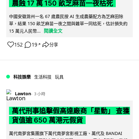
農蝕 17 萬 150 畝芝麻苗一夜枯死
中國安徽滁州一名 67 歲農民按 AI 生成農藥配方為芝麻田除
草，結果 150 畝芝麻苗一夜之間與雜草一同枯死，估計損失約
閱讀全文
15 萬元人民幣...
152
19
分享
↗
科技娛樂
生活科技
玩具
Lawton
3 小時
萬代刑事追擊假高達廠商「星動」 查獲
貨值逾 650 萬港元假貨
萬代南夢宮集團旗下萬代南夢宮影視工廠、萬代及 BANDAI