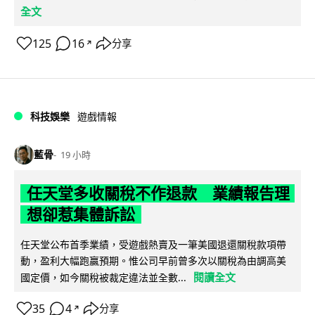
全文
125
16
分享
↗
科技娛樂
遊戲情報
藍骨
19 小時
任天堂多收關稅不作退款 業績報告理
想卻惹集體訴訟
任天堂公布首季業績，受遊戲熱賣及一筆美國退還關稅款項帶
動，盈利大幅跑贏預期。惟公司早前曾多次以關稅為由調高美
閱讀全文
國定價，如今關稅被裁定違法並全數...
35
4
分享
↗