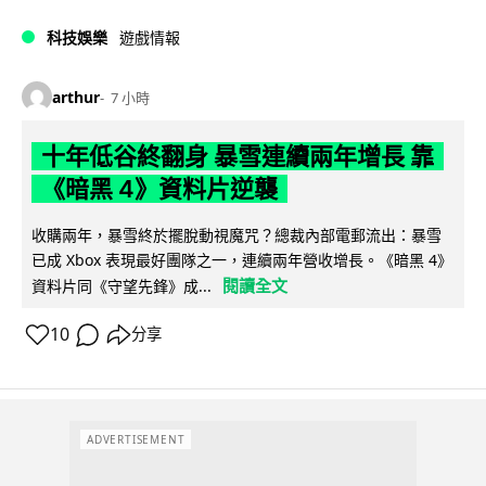
科技娛樂
遊戲情報
arthur
7 小時
十年低谷終翻身 暴雪連續兩年增長 靠
《暗黑 4》資料片逆襲
收購兩年，暴雪終於擺脫動視魔咒？總裁內部電郵流出：暴雪
已成 Xbox 表現最好團隊之一，連續兩年營收增長。《暗黑 4》
閱讀全文
資料片同《守望先鋒》成...
10
分享
ADVERTISEMENT