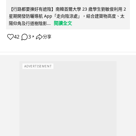
【行路都要揀好有遮陰】南韓首爾大學 23 歲學生劉敏俊利用 2
星期開發防曬導航 App「走向陰涼處」，結合建築物高度、太
閱讀全文
陽仰角及行道樹陰影...
42
3
分享
↗
ADVERTISEMENT