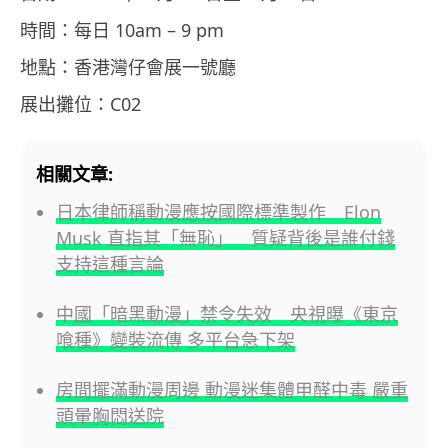
時間：每日 10am – 9 pm
地點：香港灣仔會展一號廳
展出攤位：C02
相關文章:
日本律師稱動漫應按國際標準製作 Elon
Musk 直指其「無恥」 質疑背後是誰付錢
支持這種言論
中國「暗黑動漫」禁令失效 央視曝《東京
喰種》變裝流傳 多平台急下架
房間擺滿動漫周邊 動漫迷集體甲醛中毒 嚴重
頭暈胸悶送院