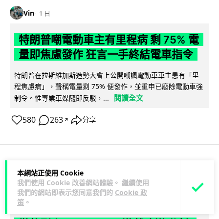
Vin
1 日
特朗普嘲電動車主有里程病 剩 75% 電
量即焦慮發作 狂言一手終結電車指令
特朗普在拉斯維加斯造勢大會上公開嘲諷電動車車主患有「里
程焦慮病」，聲稱電量剩 75% 便發作，並重申已廢除電動車強
閱讀全文
制令。惟專業車媒隨即反駁，...
580
263
分享
↗
人工智能
本網站正使用 Cookie
我們使用 Cookie 改善網站體驗。 繼續使用
我們的網站即表示您同意我們的
Cookie 政
Lawton
1 日
策
。