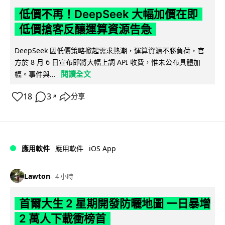
低價不再！DeepSeek 大幅加價在即
低價搶客反釀運算資源告急
DeepSeek 因低價策略掀起需求熱潮，運算資源不勝負荷，官
方於 8 月 6 日宣布即將大幅上調 API 收費，惟未公布具體加
閱讀全文
幅。事件與...
18
3
分享
↗
iOS App
應用軟件
應用軟件
Lawton
4 小時
首爾大生 2 星期開發防曬地圖 一日暴增
2 萬人下載衝榜首