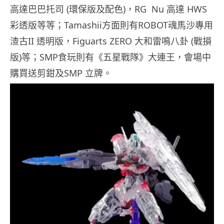
高達巴巴托司 (環保版及配色)，RG Nu 高達 HWS
彩透版等等；Tamashii方面則有ROBOT魂馬沙專用
渣古II 透明版，Figuarts ZERO 大和雷鳴八卦 (戰損
版)等；SMP食玩則有《五星戰隊》大連王，會場中
購買送剪鉗及SMP 立牌。