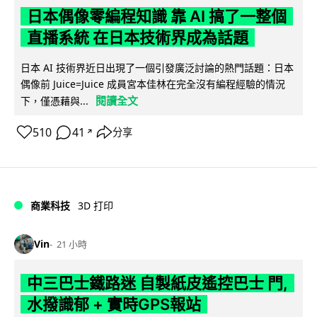
日本偶像零編程知識 靠 AI 搞了一整個
直播系統 在日本技術界成為話題
日本 AI 技術界近日出現了一個引發廣泛討論的熱門話題：日本
偶像前 Juice=Juice 成員宮本佳林在完全沒有編程經驗的情況
閱讀全文
下，僅憑藉與...
510
41
分享
↗
商業科技
3D 打印
Vin
21 小時
中三巴士鐵路迷 自製紙皮遙控巴士 門,
水撥識郁 + 實時GPS報站