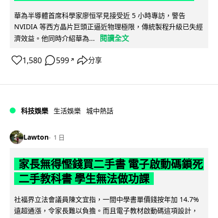
華為半導體首席科學家廖恒罕見接受近 5 小時專訪，警告
NVIDIA 等西方晶片巨頭正逼近物理極限，傳統製程升級已失經
閱讀全文
濟效益。他同時介紹華為...
1,580
599
分享
↗
科技娛樂
生活娛樂
城中熱話
Lawton
1 日
家長無得慳錢買二手書 電子啟動碼鎖死
二手教科書 學生無法做功課
社福界立法會議員陳文宜指，一間中學書單價錢按年加 14.7%
遠超通漲，令家長難以負擔。而且電子教材啟動碼這項設計，