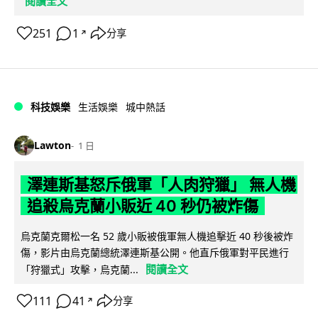
閱讀全文
251
1
分享
↗
科技娛樂
生活娛樂
城中熱話
Lawton
1 日
澤連斯基怒斥俄軍「人肉狩獵」 無人機
追殺烏克蘭小販近 40 秒仍被炸傷
烏克蘭克爾松一名 52 歲小販被俄軍無人機追擊近 40 秒後被炸
傷，影片由烏克蘭總統澤連斯基公開。他直斥俄軍對平民進行
閱讀全文
「狩獵式」攻擊，烏克蘭...
111
41
分享
↗