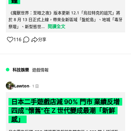
鐘
《魔獸世界：至暗之夜》版本更新 12.1「烏拉特克的詛咒」將
於 8 月 13 日正式上線，帶來全新區域「盤蛇島」、地城「毒牙
閱讀全文
祭壇」、新型態世...
116
分享
科技娛樂
遊戲情報
Lawton
1 日
日本二手遊戲店減 90% 門市 業績反增
四成 "懷舊"在 Z 世代變成最潮「新鮮
感」