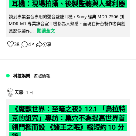
耳機：現場拍攝、後製監聽與人聲利器
談到專業混音專用的聲音監聽耳機，Sony 經典 MDR-7506 到
MDR-M1 專業錄音室耳機都為人熟悉。而現在舞台製作者與創
閱讀全文
意影像製作...
38
4
分享
↗
科技娛樂
遊戲情報
天恩
1 日
《魔獸世界：至暗之夜》12.1 「烏拉特
克的詛咒」專訪：巢穴不為提高世界首
領門檻而設 《諸王之眠》縮短約 10 分