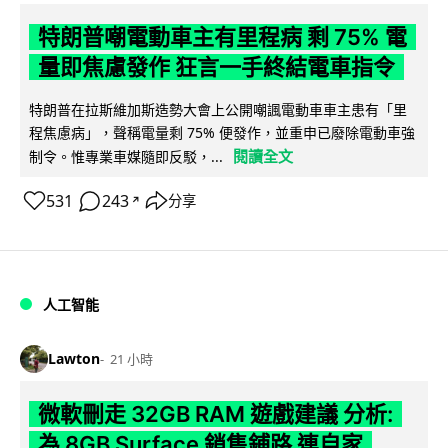
特朗普嘲電動車主有里程病 剩 75% 電
量即焦慮發作 狂言一手終結電車指令
特朗普在拉斯維加斯造勢大會上公開嘲諷電動車車主患有「里
程焦慮病」，聲稱電量剩 75% 便發作，並重申已廢除電動車強
閱讀全文
制令。惟專業車媒隨即反駁，...
531
243
分享
↗
人工智能
Lawton
21 小時
微軟刪走 32GB RAM 遊戲建議 分析:
為 8GB Surface 銷售鋪路 連自家