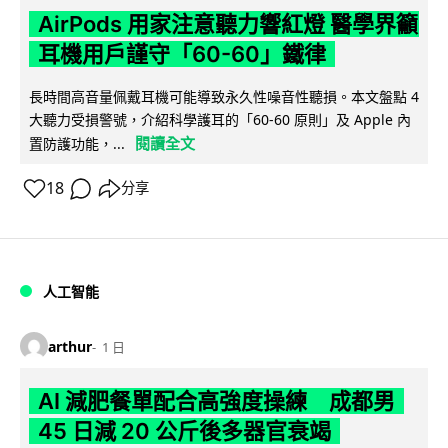
AirPods 用家注意聽力響紅燈 醫學界籲
耳機用戶謹守「60-60」鐵律
長時間高音量佩戴耳機可能導致永久性噪音性聽損。本文盤點 4
大聽力受損警號，介紹科學護耳的「60-60 原則」及 Apple 內
閱讀全文
置防護功能，...
18
分享
人工智能
arthur
1 日
AI 減肥餐單配合高強度操練 成都男
45 日減 20 公斤後多器官衰竭