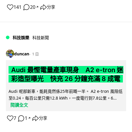
141
20
分享
↗
科技娛樂
科技新聞
duncan
1 日
Audi 最慳電量產車現身 A2 e-tron 迷
彩造型曝光 快充 26 分鐘充滿 8 成電
Audi 呢部新車，能耗竟然係25年前嘅一半。 A2 e-tron 風阻低
至0.24，每百公里只需12.8 kWh，一度電行到7.8公里。6...
閱讀全文
7
1
分享
↗