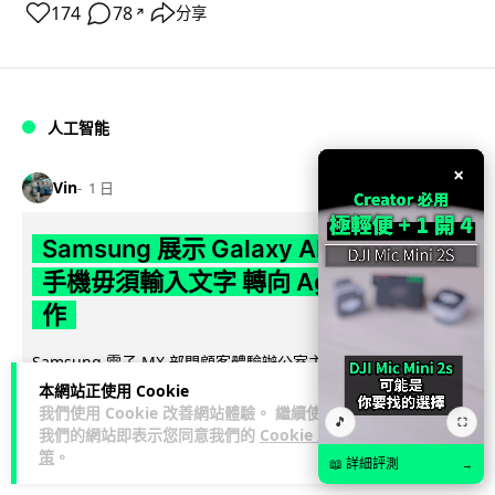
174
78
分享
↗
人工智能
×
Vin
1 日
Samsung 展示 Galaxy AI 新方向 未來
手機毋須輸入文字 轉向 Agent 全自動操
作
Samsung 電子 MX 部門顧客體驗辦公室主管兼副總裁 Jay Kim
閱讀全
表示，品牌正推動 Galaxy AI 邁向全自動化 Agent...
本網站正使用 Cookie
我們使用 Cookie 改善網站體驗。 繼續使用
文
🎵
⛶
我們的網站即表示您同意我們的
Cookie 政
策
。
29
4
分享
↗
📖 詳細評測
→