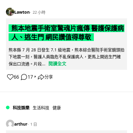
Lawton
22 小時
熊本地震手術室驚魂片瘋傳 醫護保護病
人、逃生門 網民讚值得尊敬
熊本縣 7 月 28 日發生 7.1 級地震，熊本綜合醫院手術室鏡頭拍
下地震一刻，醫護人員臨危不亂保護病人，更馬上開逃生門確
閱讀全文
保出口流通。片段...
66
17
分享
↗
科技娛樂
生活科技
健康
arthur
1 日