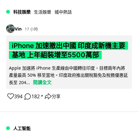
科技娛樂
生活娛樂
城中熱話
Vin
17 小時
iPhone 加速撤出中國 印度成新機主要
基地 上年組裝增至5500萬部
Apple 加速將 iPhone 生產線由中國轉往印度，目標兩年內將
產量最高 50% 移至當地。印度政府推出關稅豁免及稅務優惠延
閱讀全文
長至 204...
394
182
分享
↗
人工智能