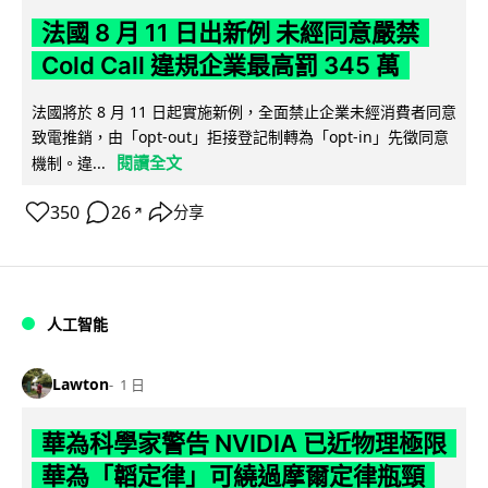
法國 8 月 11 日出新例 未經同意嚴禁
Cold Call 違規企業最高罰 345 萬
法國將於 8 月 11 日起實施新例，全面禁止企業未經消費者同意
致電推銷，由「opt-out」拒接登記制轉為「opt-in」先徵同意
閱讀全文
機制。違...
350
26
分享
↗
人工智能
Lawton
1 日
華為科學家警告 NVIDIA 已近物理極限
華為「韜定律」可繞過摩爾定律瓶頸