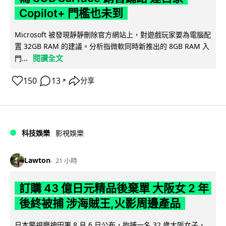
Copilot+ 門檻也未到
Microsoft 被發現靜靜刪除官方網站上，對遊戲玩家要為電腦配
置 32GB RAM 的建議。分析指微軟同時新推出的 8GB RAM 入
閱讀全文
門...
150
13
分享
↗
科技娛樂
影視娛樂
Lawton
21 小時
訂購 43 億日元精品後棄單 大阪女 2 年
後終被捕 涉海賊王,火影周邊產品
日本警視廳神田署 8 月 6 日公布，拘捕一名 32 歲大阪女子，