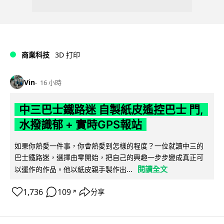
商業科技
3D 打印
Vin
16 小時
中三巴士鐵路迷 自製紙皮遙控巴士 門,
水撥識郁 + 實時GPS報站
如果你熱愛一件事，你會熱愛到怎樣的程度？一位就讀中三的
巴士鐵路迷，選擇由零開始，把自己的興趣一步步變成真正可
閱讀全文
以運作的作品。他以紙皮親手製作出...
1,736
109
分享
↗