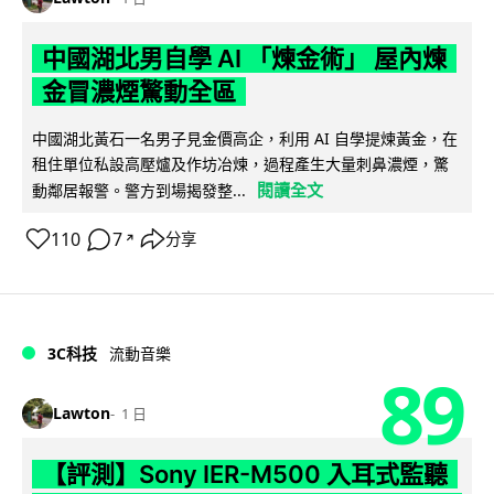
中國湖北男自學 AI 「煉金術」 屋內煉
金冒濃煙驚動全區
中國湖北黃石一名男子見金價高企，利用 AI 自學提煉黃金，在
租住單位私設高壓爐及作坊冶煉，過程產生大量刺鼻濃煙，驚
閱讀全文
動鄰居報警。警方到場揭發整...
110
7
分享
↗
3C科技
流動音樂
89
Lawton
1 日
【評測】Sony IER-M500 入耳式監聽