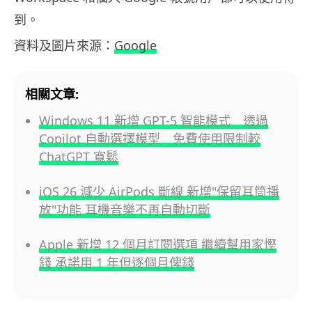
到。
資料及圖片來源：
Google
相關文章:
Windows 11 新增 GPT-5 智能模式 透過
Copilot 自動選擇模型 免費使用限制較
ChatGPT 寬鬆
iOS 26 減少 AirPods 斷線 新增"保留耳筒播
放"功能 耳機音樂不再自動切斷
Apple 新增 12 個月訂閱選項 繼續幫用家慳
錢 承諾用 1 年但逐個月俾錢