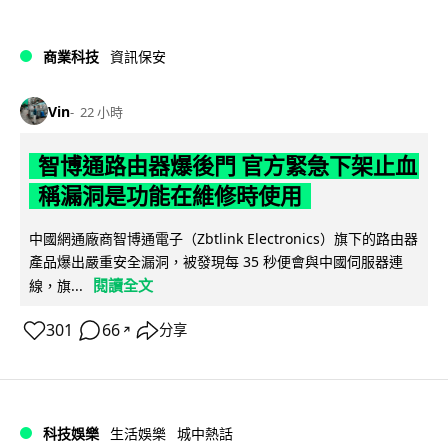
商業科技
資訊保安
Vin
22 小時
智博通路由器爆後門 官方緊急下架止血
稱漏洞是功能在維修時使用
中國網通廠商智博通電子（Zbtlink Electronics）旗下的路由器
產品爆出嚴重安全漏洞，被發現每 35 秒便會與中國伺服器連
閱讀全文
線，旗...
301
66
分享
↗
科技娛樂
生活娛樂
城中熱話