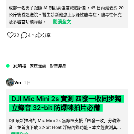
成都一名男子跟隨 AI 制訂高強度減脂計劃，45 日內減去約 20
公斤後昏迷送院。醫生診斷他患上尿源性膿毒症、膿毒性休克
閱讀全文
及多器官功能障礙。...
22
4
分享
↗
3C科技
家居無線
影音產品
Vin
1 日
DJI Mic Mini 2s 實測 四發一收同步獨
立錄音 32-bit 防爆咪拍片必備
DJI 最新推出的 Mic Mini 2s 無線咪支援「四發一收」分軌錄
音，並首度下放 32-bit Float 浮點內錄功能。本文經實測其...