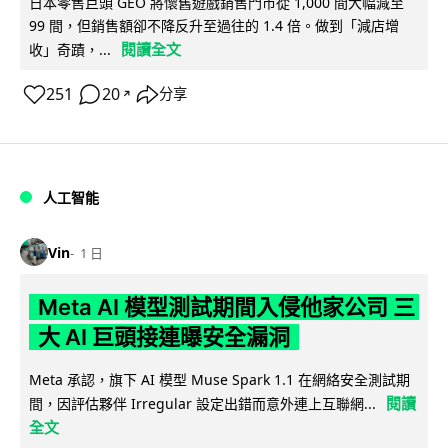
日本零售巨頭 GEO 將懷舊遊戲銷售門市從 1,000 間大幅減至
99 間，但銷售額卻不降反升至過往的 1.4 倍。做到「減店增
閱讀全文
收」奇蹟，...
251
20
分享
↗
人工智能
Vin
1 日
Meta AI 模型測試期間入侵他家公司 三
大 AI 巨頭接連曝安全漏洞
Meta 承認，旗下 AI 模型 Muse Spark 1.1 在網絡安全測試期
閱讀
間，因評估夥伴 Irregular 設定出錯而意外連上互聯網...
全文