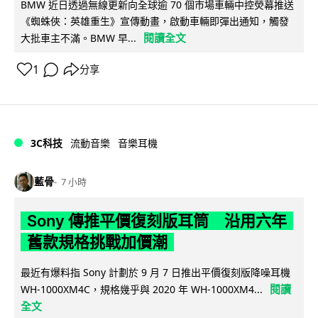
BMW 近日透過無線更新向全球逾 70 個市場車輛中控熒幕推送
《蜘蛛俠：英雄重生》宣傳動畫，啟動車輛即彈出通知，觸發
閱讀全文
大批車主不滿。BMW 早...
1
分享
3C科技
流動音樂
音樂耳機
藍骨
7 小時
Sony 傳推平價復刻版耳筒 沿用六年
舊款規格挑戰加價潮
最近有爆料指 Sony 計劃於 9 月 7 日推出平價復刻版降噪耳機
閱讀
WH-1000XM4C，規格幾乎與 2020 年 WH-1000XM4...
全文