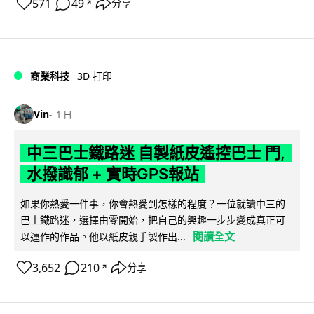
571
49
分享
↗
商業科技
3D 打印
Vin
1 日
中三巴士鐵路迷 自製紙皮遙控巴士 門,
水撥識郁 + 實時GPS報站
如果你熱愛一件事，你會熱愛到怎樣的程度？一位就讀中三的
巴士鐵路迷，選擇由零開始，把自己的興趣一步步變成真正可
閱讀全文
以運作的作品。他以紙皮親手製作出...
3,652
210
分享
↗