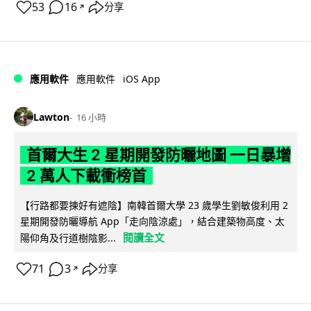
53
16
分享
↗
iOS App
應用軟件
應用軟件
Lawton
16 小時
首爾大生 2 星期開發防曬地圖 一日暴增
2 萬人下載衝榜首
【行路都要揀好有遮陰】南韓首爾大學 23 歲學生劉敏俊利用 2
星期開發防曬導航 App「走向陰涼處」，結合建築物高度、太
閱讀全文
陽仰角及行道樹陰影...
71
3
分享
↗