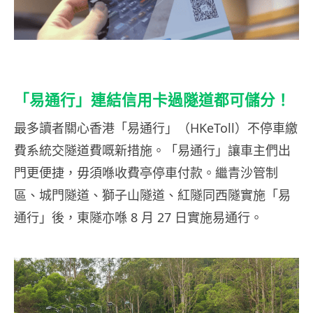
「易通行」連結信用卡過隧道都可儲分！
最多讀者關心香港「易通行」（HKeToll）不停車繳
費系統交隧道費嘅新措施。「易通行」讓車主們出
門更便捷，毋須喺收費亭停車付款。繼青沙管制
區、城門隧道、獅子山隧道、紅隧同西隧實施「易
通行」後，東隧亦喺 8 月 27 日實施易通行。