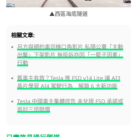
▲西區海底隧道
相關文章:
呂方與網約車司機口角影片 私隱公署「主動
出擊」下架影片 無投訴亦因「一籃子因素」
行動
舊車主有救？Tesla 推 FSD v14 Lite 讓 AI3
晶片學習 AI4 駕駛行為 解鎖 6 大新功能
Tesla 中國車主集體控告 未兌現 FSD 承諾或
追討三倍賠償