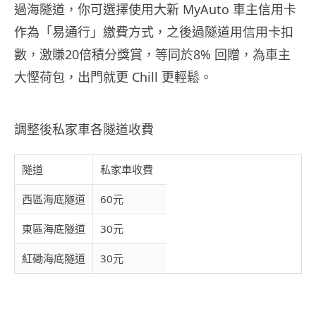
過海隧道，你可選擇使用大新 MyAuto 車主信用卡
作為「易通行」繳費方式，之後過隧道用信用卡扣
數，激賺20倍積分獎賞，等同於8% 回贈，為車主
大慳荷包，出門就更 Chill 更輕鬆。
調整後私家車各隧道收費
隧道
私家車收費
西區海底隧道
60
元
東區海底隧道
30
元
紅磡海底隧道
30
元