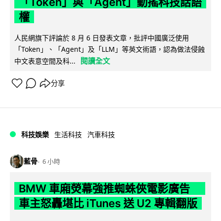
「Token」與「Agent」動搖科技話語
權
人民網旗下評論於 8 月 6 日發表文章，批評中國廣泛使用
「Token」、「Agent」及「LLM」等英文術語，認為做法侵蝕
閱讀全文
中文表意空間及科...
分享
科技娛樂
生活科技
汽車科技
藍骨
6 小時
BMW 車廂熒幕強推蜘蛛俠電影廣告
車主怒轟堪比 iTunes 送 U2 專輯翻版