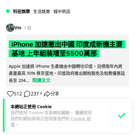
科技娛樂
生活娛樂
城中熱話
Vin
1 日
iPhone 加速撤出中國 印度成新機主要
基地 上年組裝增至5500萬部
Apple 加速將 iPhone 生產線由中國轉往印度，目標兩年內將
產量最高 50% 移至當地。印度政府推出關稅豁免及稅務優惠延
閱讀全文
長至 204...
512
237
分享
↗
本網站正使用 Cookie
我們使用 Cookie 改善網站體驗。 繼續使用
我們的網站即表示您同意我們的
Cookie 政
策
。
人工智能