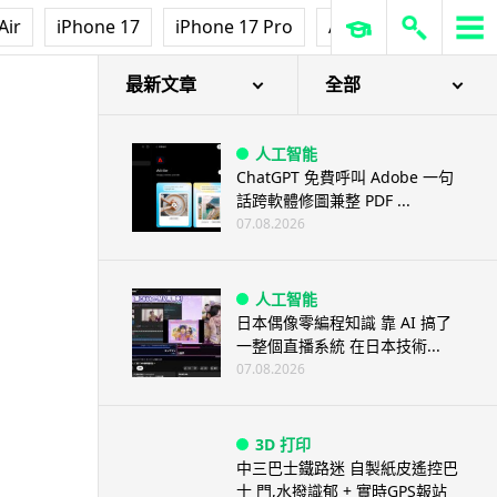
Air
iPhone 17
iPhone 17 Pro
AirPods Pro 3
Ap
最新文章
全部
人工智能
ChatGPT 免費呼叫 Adobe 一句
話跨軟體修圖兼整 PDF ...
07.08.2026
人工智能
日本偶像零編程知識 靠 AI 搞了
一整個直播系統 在日本技術...
07.08.2026
3D 打印
中三巴士鐵路迷 自製紙皮遙控巴
士 門,水撥識郁 + 實時GPS報站