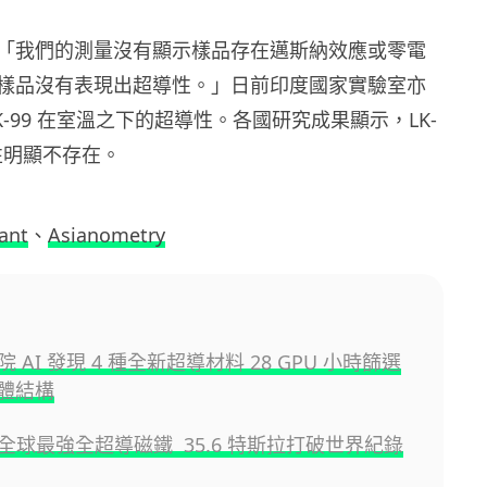
「我們的測量沒有顯示樣品存在邁斯納效應或零電
樣品沒有表現出超導性。」日前印度國家實驗室亦
K-99 在室溫之下的超導性。各國研究成果顯示，LK-
性明顯不存在。
ant
、
Asianometry
 AI 發現 4 種全新超導材料 28 GPU 小時篩選
晶體結構
全球最強全超導磁鐵 35.6 特斯拉打破世界紀錄