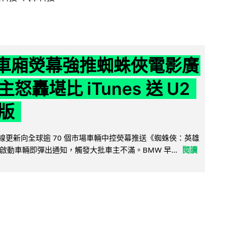
 車廂熒幕強推蜘蛛俠電影廣
怒轟堪比 iTunes 送 U2
版
無線更新向全球逾 70 個市場車輛中控熒幕推送《蜘蛛俠：英雄
啟動車輛即彈出通知，觸發大批車主不滿。BMW 早...
閱讀