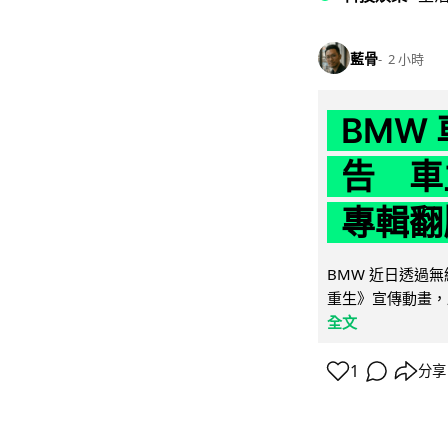
藍骨
2 小時
BMW
告 車主
專輯翻
BMW 近日透過
重生》宣傳動畫，
全文
1
分享