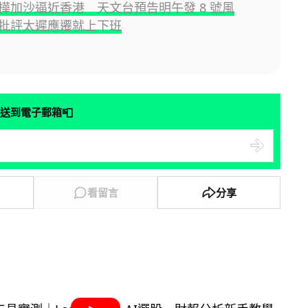
樺加沙逼近香港 天文台預告明午發 8 號風
批評太遲應遷就上下班
📮
送到電子郵箱
看留言
分享