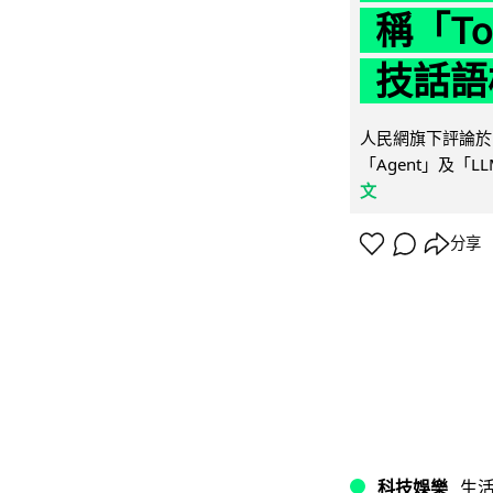
稱「To
技話語
人民網旗下評論於 
「Agent」及「
文
分享
科技娛樂
生