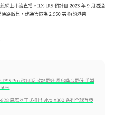
般網上串流直播。ILX-LR5 預計自 2023 年 9 月透過
權通路販售，建議售價為 2,950 美金(約港幣
y
y
推出 PS5 Pro 改良版 散熱更好 風扇噪音更低 手掣
50%
YT-828 感應器正式推出 vivo X300 系列全球首發