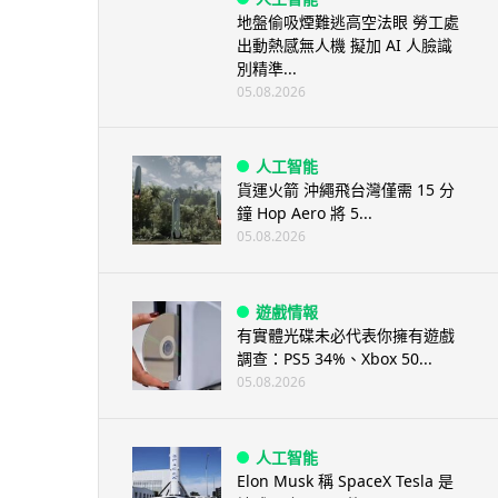
地盤偷吸煙難逃高空法眼 勞工處
出動熱感無人機 擬加 AI 人臉識
別精準...
05.08.2026
人工智能
貨運火箭 沖繩飛台灣僅需 15 分
鐘 Hop Aero 將 5...
05.08.2026
遊戲情報
有實體光碟未必代表你擁有遊戲
調查：PS5 34%、Xbox 50...
05.08.2026
人工智能
Elon Musk 稱 SpaceX Tesla 是