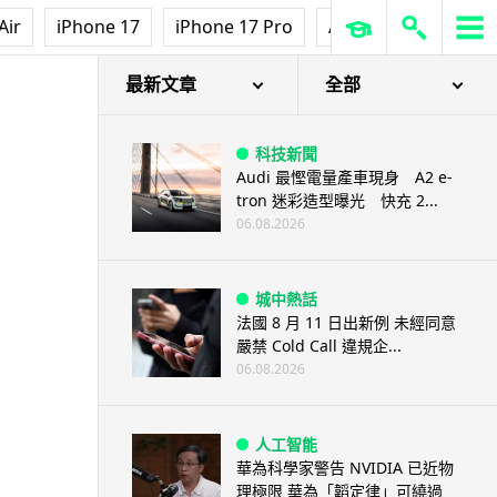
Air
iPhone 17
iPhone 17 Pro
AirPods Pro 3
Ap
最新文章
全部
科技新聞
Audi 最慳電量產車現身 A2 e-
tron 迷彩造型曝光 快充 2...
06.08.2026
城中熱話
法國 8 月 11 日出新例 未經同意
嚴禁 Cold Call 違規企...
06.08.2026
人工智能
華為科學家警告 NVIDIA 已近物
理極限 華為「韜定律」可繞過