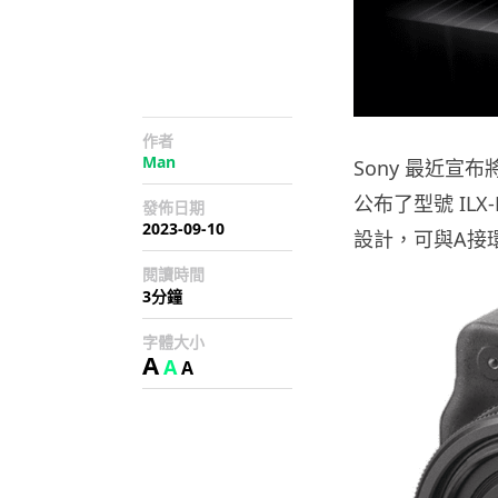
作者
Man
Sony 最近宣
公布了型號 ILX
發佈日期
2023-09-10
設計，可與A接
閱讀時間
3分鐘
字體大小
A
A
A