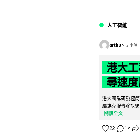
人工智能
arthur
2 小時
港大工
尋速度勝
港大團隊研發極簡
屬銻克服傳輸瓶頸
閱讀全文
22
1
↗