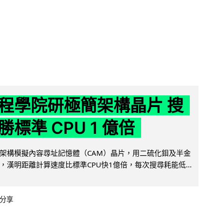
程學院研極簡架構晶片 搜
標準 CPU 1 億倍
架構模擬內容尋址記憶體（CAM）晶片，用二硫化鉬及半金
，漢明距離計算速度比標準CPU快1億倍，每次搜尋耗能低...
分享