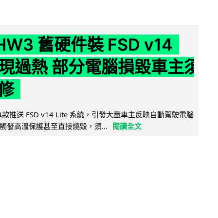
 HW3 舊硬件裝 FSD v14
e 頻現過熱 部分電腦損毀車主須
修
 舊車款推送 FSD v14 Lite 系統，引發大量車主反映自動駕駛電腦
觸發高溫保護甚至直接燒毀，須...
閱讀全文