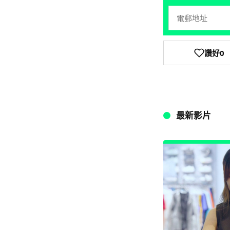
讚好
0
最新影片