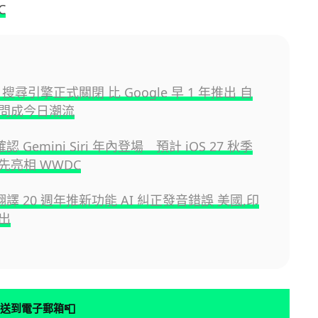
C
m 搜尋引擎正式關閉 比 Google 早 1 年推出 自
問成今日潮流
 確認 Gemini Siri 年內登場 預計 iOS 27 秋季
先亮相 WWDC
e 翻譯 20 週年推新功能 AI 糾正發音錯誤 美國,印
出
📮
送到電子郵箱