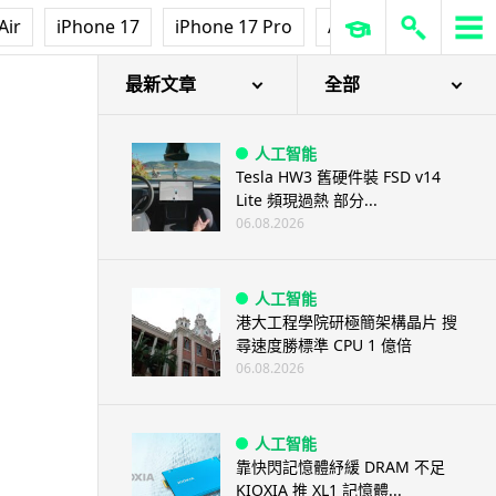
Air
iPhone 17
iPhone 17 Pro
AirPods Pro 3
Ap
最新文章
全部
人工智能
Tesla HW3 舊硬件裝 FSD v14
Lite 頻現過熱 部分...
06.08.2026
人工智能
港大工程學院研極簡架構晶片 搜
尋速度勝標準 CPU 1 億倍
06.08.2026
人工智能
靠快閃記憶體紓緩 DRAM 不足
KIOXIA 推 XL1 記憶體...