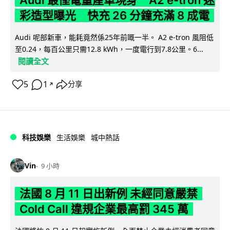
Audi 最慳電量產車現身 A2 e-tron 迷
彩造型曝光 快充 26 分鐘充滿 8 成電
Audi 呢部新車，能耗竟然係25年前嘅一半。 A2 e-tron 風阻低
至0.24，每百公里只需12.8 kWh，一度電行到7.8公里。6...
閱讀全文
5
1
分享
↗
科技娛樂
生活娛樂
城中熱話
Vin
9 小時
法國 8 月 11 日出新例 未經同意嚴禁
Cold Call 違規企業最高罰 345 萬