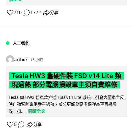
710
177
分享
↗
人工智能
arthur
15 小時
Tesla HW3 舊硬件裝 FSD v14 Lite 頻
現過熱 部分電腦損毀車主須自費維修
Tesla 向 HW3 舊車款推送 FSD v14 Lite 系統，引發大量車主反
映自動駕駛電腦嚴重過熱，部分更觸發高溫保護甚至直接燒
閱讀全文
毀，須...
6
分享