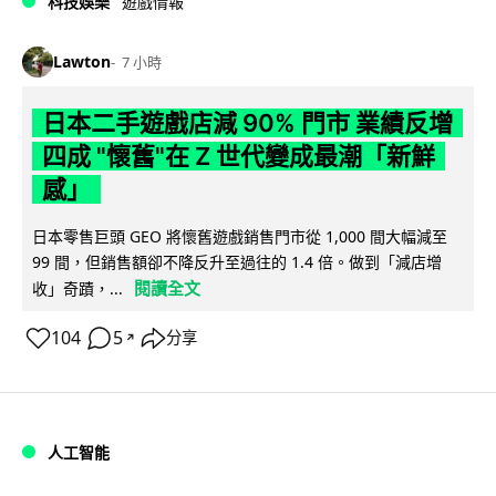
科技娛樂
遊戲情報
Lawton
7 小時
日本二手遊戲店減 90% 門市 業績反增
四成 "懷舊"在 Z 世代變成最潮「新鮮
感」
日本零售巨頭 GEO 將懷舊遊戲銷售門市從 1,000 間大幅減至
99 間，但銷售額卻不降反升至過往的 1.4 倍。做到「減店增
閱讀全文
收」奇蹟，...
104
5
分享
↗
人工智能