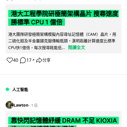
港大工程學院研極簡架構晶片 搜尋速度
勝標準 CPU 1 億倍
港大團隊研發極簡架構模擬內容尋址記憶體（CAM）晶片，用
二硫化鉬及半金屬銻克服傳輸瓶頸，漢明距離計算速度比標準
閱讀全文
CPU快1億倍，每次搜尋耗能低...
40
17
分享
↗
人工智能
Lawton
1 日
靠快閃記憶體紓緩 DRAM 不足 KIOXIA