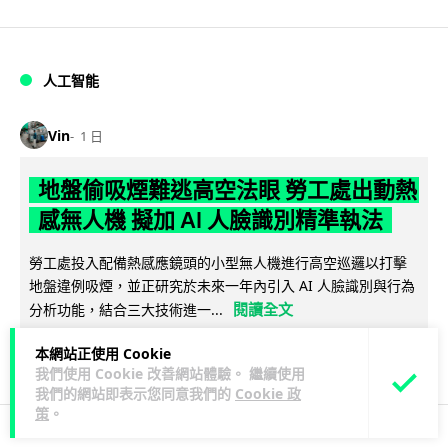
人工智能
Vin
1 日
地盤偷吸煙難逃高空法眼 勞工處出動熱
感無人機 擬加 AI 人臉識別精準執法
勞工處投入配備熱感應鏡頭的小型無人機進行高空巡邏以打擊
地盤違例吸煙，並正研究於未來一年內引入 AI 人臉識別與行為
閱讀全文
分析功能，結合三大技術進一...
246
55
本網站正使用 Cookie
分享
↗
我們使用 Cookie 改善網站體驗。 繼續使用
我們的網站即表示您同意我們的
Cookie 政
策
。