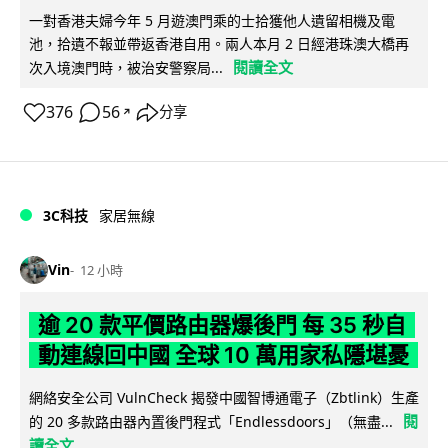
一對香港夫婦今年 5 月遊澳門乘的士拾獲他人遺留相機及電
池，拾遺不報並帶返香港自用。兩人本月 2 日經港珠澳大橋再
閱讀全文
次入境澳門時，被治安警察局...
376
56
分享
↗
3C科技
家居無線
Vin
12 小時
逾 20 款平價路由器爆後門 每 35 秒自
動連線回中國 全球 10 萬用家私隱堪憂
網絡安全公司 VulnCheck 揭發中國智博通電子（Zbtlink）生產
閱
的 20 多款路由器內置後門程式「Endlessdoors」（無盡...
讀全文