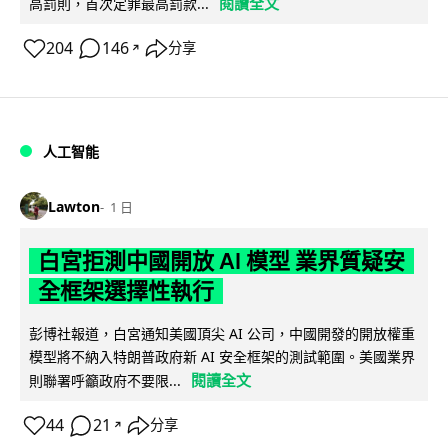
閱讀全文
高罰則，首次定罪最高罰款...
204
146
分享
↗
人工智能
Lawton
1 日
白宮拒測中國開放 AI 模型 業界質疑安
全框架選擇性執行
彭博社報道，白宮通知美國頂尖 AI 公司，中國開發的開放權重
模型將不納入特朗普政府新 AI 安全框架的測試範圍。美國業界
閱讀全文
則聯署呼籲政府不要限...
44
21
分享
↗