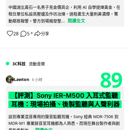
中國湖北黃石一名男子見金價高企，利用 AI 自學提煉黃金，在
租住單位私設高壓爐及作坊冶煉，過程產生大量刺鼻濃煙，驚
閱讀全文
動鄰居報警。警方到場揭發整...
28
5
分享
↗
3C科技
流動音樂
89
Lawton
6 小時
【評測】Sony IER-M500 入耳式監聽
耳機：現場拍攝、後製監聽與人聲利器
談到專業混音專用的聲音監聽耳機，Sony 經典 MDR-7506 到
MDR-M1 專業錄音室耳機都為人熟悉。而現在舞台製作者與創
閱讀全文