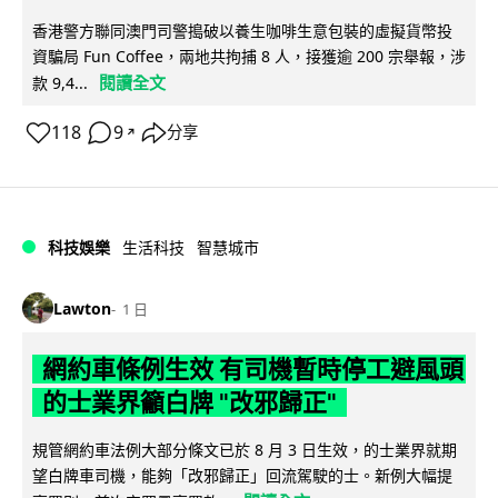
香港警方聯同澳門司警搗破以養生咖啡生意包裝的虛擬貨幣投
資騙局 Fun Coffee，兩地共拘捕 8 人，接獲逾 200 宗舉報，涉
閱讀全文
款 9,4...
118
9
分享
↗
科技娛樂
生活科技
智慧城市
Lawton
1 日
網約車條例生效 有司機暫時停工避風頭
的士業界籲白牌 "改邪歸正"
規管網約車法例大部分條文已於 8 月 3 日生效，的士業界就期
望白牌車司機，能夠「改邪歸正」回流駕駛的士。新例大幅提