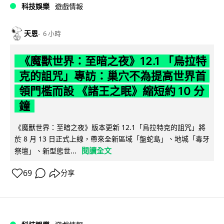
科技娛樂
遊戲情報
天恩
6 小時
《魔獸世界：至暗之夜》12.1 「烏拉特
克的詛咒」專訪：巢穴不為提高世界首
領門檻而設 《諸王之眠》縮短約 10 分
鐘
《魔獸世界：至暗之夜》版本更新 12.1「烏拉特克的詛咒」將
於 8 月 13 日正式上線，帶來全新區域「盤蛇島」、地城「毒牙
閱讀全文
祭壇」、新型態世...
69
分享