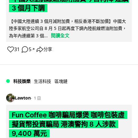
3 個月下調
【中國大陸連續 3 個月減附加費，相反香港不斷加價】中國大
陸多家航空公司自 8 月 5 日起再度下調內陸航線燃油附加費，
閱讀全文
為年內連續第 3 個...
31
5
分享
↗
科技娛樂
生活科技
區塊鏈
Lawton
1 日
Fun Coffee 咖啡騙局爆煲 咖啡包裝虛
擬貨幣投資騙局 港澳警拘 8 人涉款
9,400 萬元