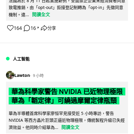
法國將於 8 月 11 日起實施新例，全面禁止企業未經消費者同意
致電推銷，由「opt-out」拒接登記制轉為「opt-in」先徵同意
閱讀全文
機制。違...
164
16
分享
↗
人工智能
Lawton
9 小時
華為科學家警告 NVIDIA 已近物理極限
華為「韜定律」可繞過摩爾定律瓶頸
華為半導體首席科學家廖恒罕見接受近 5 小時專訪，警告
NVIDIA 等西方晶片巨頭正逼近物理極限，傳統製程升級已失經
閱讀全文
濟效益。他同時介紹華為...