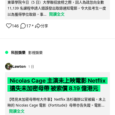
東華學院今日（5 日）大學聯招放榜之際，因人為疏忽向全數
11,139 名課程申請人錯誤發出取錄通知電郵，令大批考生一度
閱讀全文
以為獲得學位取錄，事...
146
17
分享
↗
科技娛樂
影視娛樂
Lawton
1 日
Nicolas Cage 主演未上映電影 Netflix
遺失未加密母帶 被索償 8.19 億港元
【唔見未加密母帶咁大件事】Netflix 洛杉磯辦公室被竊，未上
映的 Nicolas Cage 電影《Fortitude》母帶亦告失蹤。電影...
閱讀全文