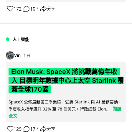
172
10
分享
↗
人工智能
Vin
1 日
Elon Musk: SpaceX 將挑戰萬億年收
入 目標明年數據中心上太空 Starlink 覆
蓋全球170國
SpaceX 公佈最新第二季業績，受惠 Starlink 與 AI 業務帶動，
閱讀
季度收入按年飆升 92% 至 78 億美元。行政總裁 Elon...
全文
129
17
分享
↗