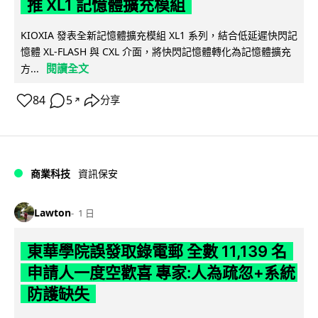
推 XL1 記憶體擴充模組
KIOXIA 發表全新記憶體擴充模組 XL1 系列，結合低延遲快閃記
憶體 XL-FLASH 與 CXL 介面，將快閃記憶體轉化為記憶體擴充
閱讀全文
方...
84
5
分享
↗
商業科技
資訊保安
Lawton
1 日
東華學院誤發取錄電郵 全數 11,139 名
申請人一度空歡喜 專家:人為疏忽+系統
防護缺失