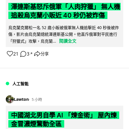
澤連斯基怒斥俄軍「人肉狩獵」 無人機
追殺烏克蘭小販近 40 秒仍被炸傷
烏克蘭克爾松一名 52 歲小販被俄軍無人機追擊近 40 秒後被炸
傷，影片由烏克蘭總統澤連斯基公開。他直斥俄軍對平民進行
閱讀全文
「狩獵式」攻擊，烏克蘭...
21
3
分享
↗
人工智能
Lawton
5 小時
中國湖北男自學 AI 「煉金術」 屋內煉
金冒濃煙驚動全區