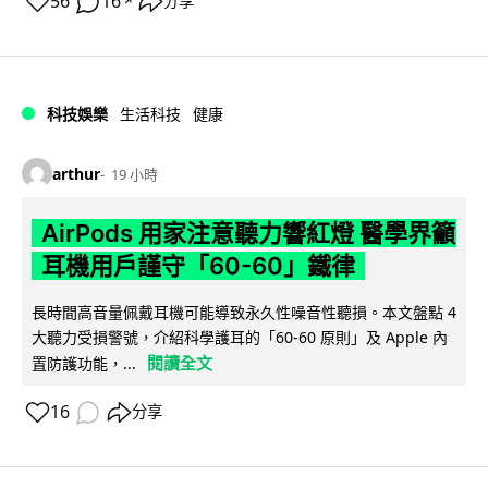
56
16
分享
↗
科技娛樂
生活科技
健康
arthur
19 小時
AirPods 用家注意聽力響紅燈 醫學界籲
耳機用戶謹守「60-60」鐵律
長時間高音量佩戴耳機可能導致永久性噪音性聽損。本文盤點 4
大聽力受損警號，介紹科學護耳的「60-60 原則」及 Apple 內
閱讀全文
置防護功能，...
16
分享