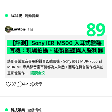
3C科技
流動音樂
89
Lawton
1 日
【評測】Sony IER-M500 入耳式監聽
耳機：現場拍攝、後製監聽與人聲利器
談到專業混音專用的聲音監聽耳機，Sony 經典 MDR-7506 到
MDR-M1 專業錄音室耳機都為人熟悉。而現在舞台製作者與創
閱讀全文
意影像製作...
37
4
分享
↗
科技娛樂
遊戲情報