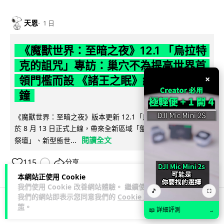
天恩
1 日
《魔獸世界：至暗之夜》12.1 「烏拉特
克的詛咒」專訪：巢穴不為提高世界首
×
領門檻而設 《諸王之眠》縮短約 10 分
鐘
《魔獸世界：至暗之夜》版本更新 12.1「烏拉特克的詛咒」將
於 8 月 13 日正式上線，帶來全新區域「盤蛇島」、地城「毒牙
閱讀全文
祭壇」、新型態世...
115
分享
本網站正使用 Cookie
我們使用 Cookie 改善網站體驗。 繼續使用
🎵
⛶
我們的網站即表示您同意我們的
Cookie 政
策
。
📖 詳細評測
→
科技娛樂
遊戲情報