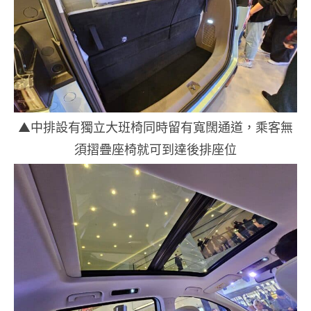
▲中排設有獨立大班椅同時留有寬闊通道，乘客無
須摺疊座椅就可到達後排座位