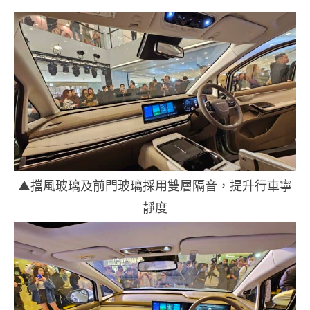
▲擋風玻璃及前門玻璃採用雙層隔音，提升行車寧
靜度