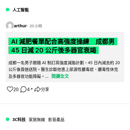
人工智能
arthur
20 小時
AI 減肥餐單配合高強度操練 成都男
45 日減 20 公斤後多器官衰竭
成都一名男子跟隨 AI 制訂高強度減脂計劃，45 日內減去約 20
公斤後昏迷送院。醫生診斷他患上尿源性膿毒症、膿毒性休克
閱讀全文
及多器官功能障礙。...
20
4
分享
↗
3C科技
家居無線
影音產品