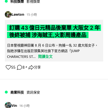
科技娛樂
影視娛樂
Lawton
15 小時
訂購 43 億日元精品後棄單 大阪女 2 年
後終被捕 涉海賊王,火影周邊產品
日本警視廳神田署 8 月 6 日公布，拘捕一名 32 歲大阪女子，
指她涉嫌在出版巨頭集英社旗下官方網店「JUMP
閱讀全文
CHARACTERS ST...
55
8
分享
↗
商業科技
資訊保安
Vin
16 小時