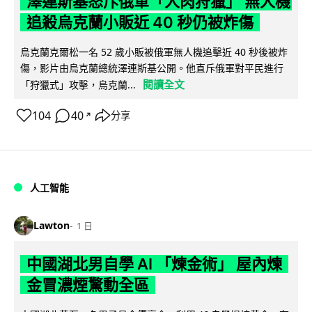
澤連斯基怒斥俄軍「人肉狩獵」 無人機
追殺烏克蘭小販近 40 秒仍被炸傷
烏克蘭克爾松一名 52 歲小販被俄軍無人機追擊近 40 秒後被炸
傷，影片由烏克蘭總統澤連斯基公開。他直斥俄軍對平民進行
閱讀全文
「狩獵式」攻擊，烏克蘭...
104
40
分享
↗
人工智能
Lawton
1 日
中國湖北男自學 AI 「煉金術」 屋內煉
金冒濃煙驚動全區