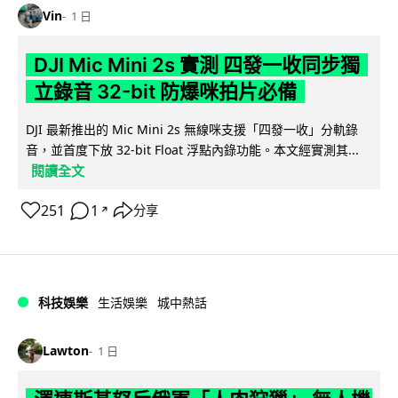
Vin
1 日
DJI Mic Mini 2s 實測 四發一收同步獨
立錄音 32-bit 防爆咪拍片必備
DJI 最新推出的 Mic Mini 2s 無線咪支援「四發一收」分軌錄
音，並首度下放 32-bit Float 浮點內錄功能。本文經實測其...
閱讀全文
251
1
分享
↗
科技娛樂
生活娛樂
城中熱話
Lawton
1 日