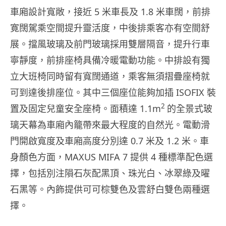
車廂設計寬敞，接近 5 米車長及 1.8 米車闊，前排
寛闊駕乘空間提升靈活度，中後排乘客亦有空間舒
展。擋風玻璃及前門玻璃採用雙層隔音，提升行車
寧靜度，前排座椅具備冷暖電動功能。中排設有獨
立大班椅同時留有寬闊通道，乘客無須摺疊座椅就
可到達後排座位。其中三個座位能夠加插 ISOFIX 裝
2
置及固定兒童安全座椅。面積達 1.1m
的全景式玻
璃天幕為車廂內籠帶來最大程度的自然光。電動滑
門開啟寬度及車廂高度分別達 0.7 米及 1.2 米。車
身顏色方面，MAXUS MIFA 7 提供 4 種標準配色選
擇，包括別注隕石灰配黑頂、珠光白、冰翠綠及曜
石黑等。內飾提供可可棕雙色及雲舒白雙色兩種選
擇。