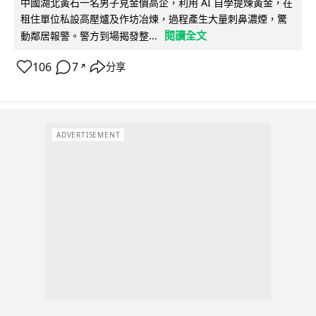
中國湖北黃石一名男子見金價高企，利用 AI 自學提煉黃金，在
租住單位私設高壓爐及作坊冶煉，過程產生大量刺鼻濃煙，驚
閱讀全文
動鄰居報警。警方到場揭發整...
106
7
分享
↗
ADVERTISEMENT