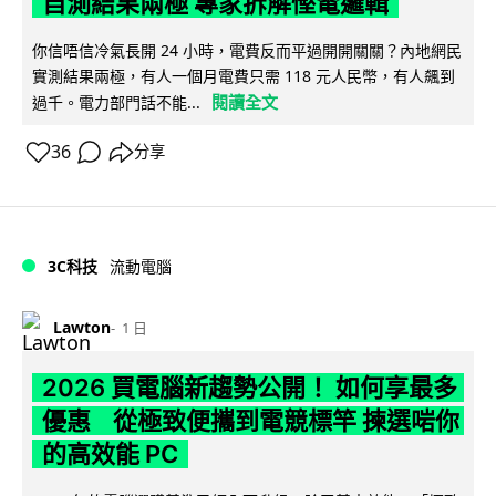
自測結果兩極 專家拆解慳電邏輯
你信唔信冷氣長開 24 小時，電費反而平過開開關關？內地網民
實測結果兩極，有人一個月電費只需 118 元人民幣，有人飆到
閱讀全文
過千。電力部門話不能...
36
分享
3C科技
流動電腦
Lawton
1 日
2026 買電腦新趨勢公開！ 如何享最多
優惠 從極致便攜到電競標竿 揀選啱你
的高效能 PC