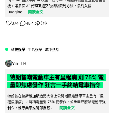
板，讓多個 AI 代理互通突破網絡限制方法，最終入侵
閱讀全文
Hugging...
374
48
分享
↗
科技娛樂
生活娛樂
城中熱話
Vin
1 日
特朗普嘲電動車主有里程病 剩 75% 電
量即焦慮發作 狂言一手終結電車指令
特朗普在拉斯維加斯造勢大會上公開嘲諷電動車車主患有「里
程焦慮病」，聲稱電量剩 75% 便發作，並重申已廢除電動車強
閱讀全文
制令。惟專業車媒隨即反駁，...