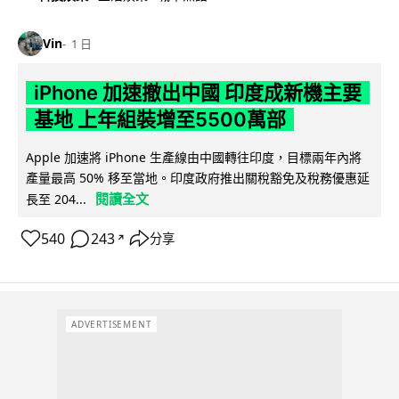
Vin
1 日
iPhone 加速撤出中國 印度成新機主要
基地 上年組裝增至5500萬部
Apple 加速將 iPhone 生產線由中國轉往印度，目標兩年內將
產量最高 50% 移至當地。印度政府推出關稅豁免及稅務優惠延
閱讀全文
長至 204...
540
243
分享
↗
ADVERTISEMENT