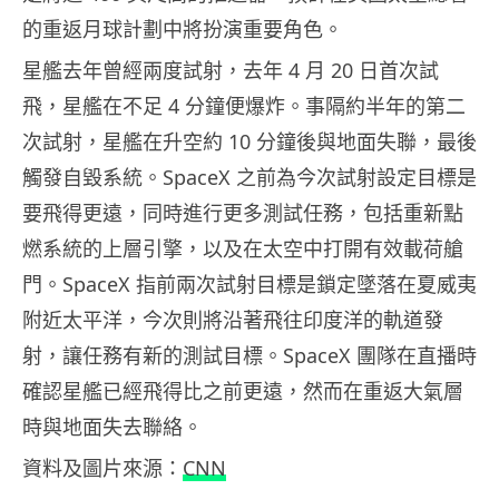
的重返月球計劃中將扮演重要角色。
星艦去年曾經兩度試射，去年 4 月 20 日首次試
飛，星艦在不足 4 分鐘便爆炸。事隔約半年的第二
次試射，星艦在升空約 10 分鐘後與地面失聯，最後
觸發自毀系統。SpaceX 之前為今次試射設定目標是
要飛得更遠，同時進行更多測試任務，包括重新點
燃系統的上層引擎，以及在太空中打開有效載荷艙
門。SpaceX 指前兩次試射目標是鎖定墜落在夏威夷
附近太平洋，今次則將沿著飛往印度洋的軌道發
射，讓任務有新的測試目標。SpaceX 團隊在直播時
確認星艦已經飛得比之前更遠，然而在重返大氣層
時與地面失去聯絡。
資料及圖片來源：
CNN