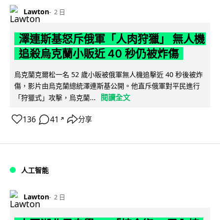
Lawton
2 日
澤連斯基怒斥俄軍「人肉狩獵」 無人機
追殺烏克蘭小販近 40 秒仍被炸傷
烏克蘭克爾松一名 52 歲小販被俄軍無人機追擊近 40 秒後被炸
傷，影片由烏克蘭總統澤連斯基公開。他直斥俄軍對平民進行
閱讀全文
「狩獵式」攻擊，烏克蘭...
136
41
分享
↗
人工智能
Lawton
2 日