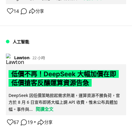
14
分享
人工智能
Lawton
22 小時
低價不再！DeepSeek 大幅加價在即
低價搶客反釀運算資源告急
DeepSeek 因低價策略掀起需求熱潮，運算資源不勝負荷，官
方於 8 月 6 日宣布即將大幅上調 API 收費，惟未公布具體加
閱讀全文
幅。事件與...
67
19
分享
↗