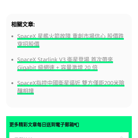
相關文章:
SpaceX 星艦火箭故障 重創市場信心 股價跌
穿招股價
SpaceX Starlink V3 衛星登場 首次帶來
Gigabit 級網速 + 容量激增 20 倍
SpaceX指控中國衛星逼近 雙方僅距200米險
釀相撞
📮
更多精彩文章每日送到電子郵箱