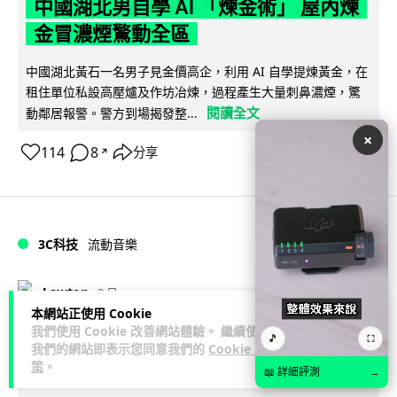
中國湖北男自學 AI 「煉金術」 屋內煉
金冒濃煙驚動全區
中國湖北黃石一名男子見金價高企，利用 AI 自學提煉黃金，在
租住單位私設高壓爐及作坊冶煉，過程產生大量刺鼻濃煙，驚
閱讀全文
動鄰居報警。警方到場揭發整...
×
114
8
分享
↗
3C科技
流動音樂
89
Lawton
2 日
本網站正使用 Cookie
我們使用 Cookie 改善網站體驗。 繼續使用
【評測】Sony IER-M500 入耳式監聽
🎵
⛶
我們的網站即表示您同意我們的
Cookie 政
耳機：現場拍攝、後製監聽與人聲利器
策
。
📖 詳細評測
→