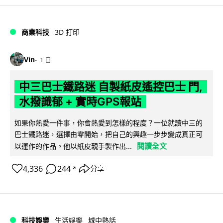
商業科技
3D 打印
Vin
1 日
中三巴士鐵路迷 自製紙皮遙控巴士 門,
水撥識郁 + 實時GPS報站
如果你熱愛一件事，你會熱愛到怎樣的程度？一位就讀中三的
巴士鐵路迷，選擇由零開始，把自己的興趣一步步變成真正可
閱讀全文
以運作的作品。他以紙皮親手製作出...
4,336
244
分享
↗
科技娛樂
生活娛樂
城中熱話