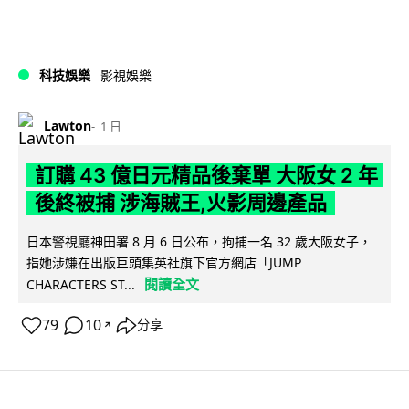
科技娛樂
影視娛樂
Lawton
1 日
訂購 43 億日元精品後棄單 大阪女 2 年
後終被捕 涉海賊王,火影周邊產品
日本警視廳神田署 8 月 6 日公布，拘捕一名 32 歲大阪女子，
指她涉嫌在出版巨頭集英社旗下官方網店「JUMP
閱讀全文
CHARACTERS ST...
79
10
分享
↗