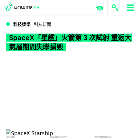
WWDC 2026
GenAI 與雲端科技專區
ERP 與商業 AI
SpaceX「星艦」火箭第 3 次試射 重返大氣層期間失聯損毀
科技娛樂
科技新聞
SpaceX「星艦」火箭第 3 次試射 重返大
氣層期間失聯損毀
作者
發佈日期
閱讀時間