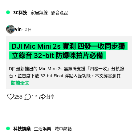
3C科技
家居無線
影音產品
Vin
2 日
DJI Mic Mini 2s 實測 四發一收同步獨
立錄音 32-bit 防爆咪拍片必備
DJI 最新推出的 Mic Mini 2s 無線咪支援「四發一收」分軌錄
音，並首度下放 32-bit Float 浮點內錄功能。本文經實測其...
閱讀全文
253
1
分享
↗
科技娛樂
生活娛樂
城中熱話