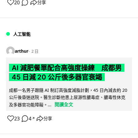
20
分享
人工智能
arthur
2 日
AI 減肥餐單配合高強度操練 成都男
45 日減 20 公斤後多器官衰竭
成都一名男子跟隨 AI 制訂高強度減脂計劃，45 日內減去約 20
公斤後昏迷送院。醫生診斷他患上尿源性膿毒症、膿毒性休克
閱讀全文
及多器官功能障礙。...
23
4
分享
↗