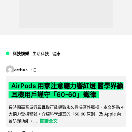
科技娛樂
生活科技
健康
arthur
2 日
AirPods 用家注意聽力響紅燈 醫學界籲
耳機用戶謹守「60-60」鐵律
長時間高音量佩戴耳機可能導致永久性噪音性聽損。本文盤點 4
大聽力受損警號，介紹科學護耳的「60-60 原則」及 Apple 內
閱讀全文
置防護功能，...