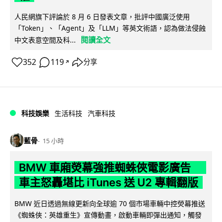
人民網旗下評論於 8 月 6 日發表文章，批評中國廣泛使用
「Token」、「Agent」及「LLM」等英文術語，認為做法侵蝕
閱讀全文
中文表意空間及科...
352
119
分享
↗
科技娛樂
生活科技
汽車科技
藍骨
15 小時
BMW 車廂熒幕強推蜘蛛俠電影廣告
車主怒轟堪比 iTunes 送 U2 專輯翻版
BMW 近日透過無線更新向全球逾 70 個市場車輛中控熒幕推送
《蜘蛛俠：英雄重生》宣傳動畫，啟動車輛即彈出通知，觸發