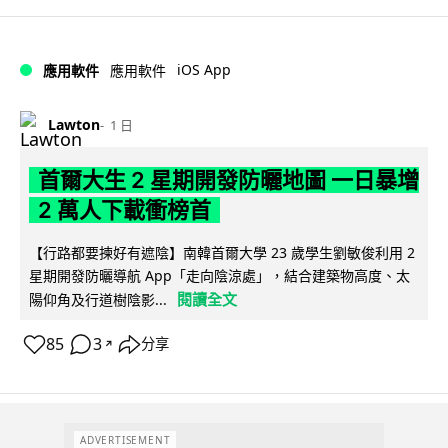
iOS App
應用軟件
應用軟件
Lawton
1 日
首爾大生 2 星期開發防曬地圖 一日暴增
2 萬人下載衝榜首
【行路都要揀好有遮陰】南韓首爾大學 23 歲學生劉敏俊利用 2
星期開發防曬導航 App「走向陰涼處」，結合建築物高度、太
閱讀全文
陽仰角及行道樹陰影...
85
3
分享
↗
ADVERTISEMENT