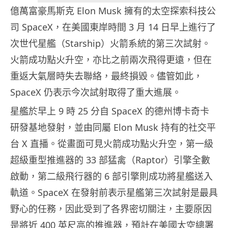
億萬富豪馬斯克 Elon Musk 擁有的太空探索科技公
司 SpaceX，在美國東岸時間 3 月 14 日早上進行了
次世代星艦（Starship）火箭系統的第三次試射。
火箭成功點火升空，亦比之前兩次飛得更遠，但在
重返大氣層時失去聯絡，最終損毀。儘管如此，
SpaceX 仍表示今次試射取得了重大進展。
星艦於早上 9 時 25 分自 SpaceX 的德州博卡奇卡
研發基地發射，並由同屬 Elon Musk 持有的社交平
台 X 直播。從畫面可見火箭成功點火升空，第一級
超級重型推進器的 33 部猛禽（Raptor）引擎全數
啟動，第二級飛行器的 6 部引擎則成功將星艦送入
軌道。SpaceX 在發射前表示星艦第三次試射是最具
野心的任務，因此受到了各界密切關注，主要原因
是將近 400 英尺高的推進器，預計在美國太空總署