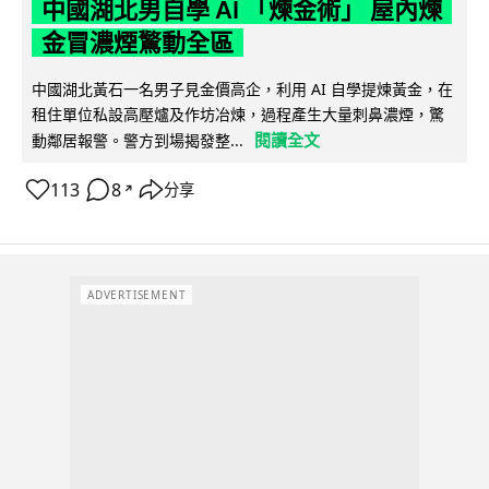
中國湖北男自學 AI 「煉金術」 屋內煉
金冒濃煙驚動全區
中國湖北黃石一名男子見金價高企，利用 AI 自學提煉黃金，在
租住單位私設高壓爐及作坊冶煉，過程產生大量刺鼻濃煙，驚
閱讀全文
動鄰居報警。警方到場揭發整...
113
8
分享
↗
ADVERTISEMENT