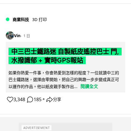
商業科技
3D 打印
Vin
1 日
中三巴士鐵路迷 自製紙皮遙控巴士 門,
水撥識郁 + 實時GPS報站
如果你熱愛一件事，你會熱愛到怎樣的程度？一位就讀中三的
巴士鐵路迷，選擇由零開始，把自己的興趣一步步變成真正可
閱讀全文
以運作的作品。他以紙皮親手製作出...
3,348
185
分享
↗
ADVERTISEMENT