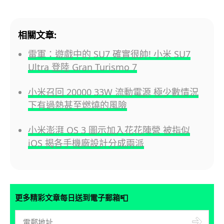
相關文章:
雷軍：遊戲中的 SU7 確實很帥! 小米 SU7
Ultra 登陸 Gran Turismo 7
小米召回 20000 33W 流動電源 極少數情況
下有過熱甚至燃燒的風險
小米澎湃 OS 3 圖示加入花花陣營 被指似
iOS 揭各手機廠設計分成兩派
📮
更多精彩文章每日送到電子郵箱