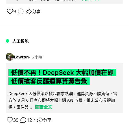
9
分享
人工智能
Lawton
5 小時
低價不再！DeepSeek 大幅加價在即
低價搶客反釀運算資源告急
DeepSeek 因低價策略掀起需求熱潮，運算資源不勝負荷，官
方於 8 月 6 日宣布即將大幅上調 API 收費，惟未公布具體加
閱讀全文
幅。事件與...
39
12
分享
↗