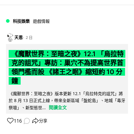
科技娛樂
遊戲情報
天恩
2 日
《魔獸世界：至暗之夜》12.1 「烏拉特
克的詛咒」專訪：巢穴不為提高世界首
領門檻而設 《諸王之眠》縮短約 10 分
鐘
《魔獸世界：至暗之夜》版本更新 12.1「烏拉特克的詛咒」將
於 8 月 13 日正式上線，帶來全新區域「盤蛇島」、地城「毒牙
閱讀全文
祭壇」、新型態世...
116
分享