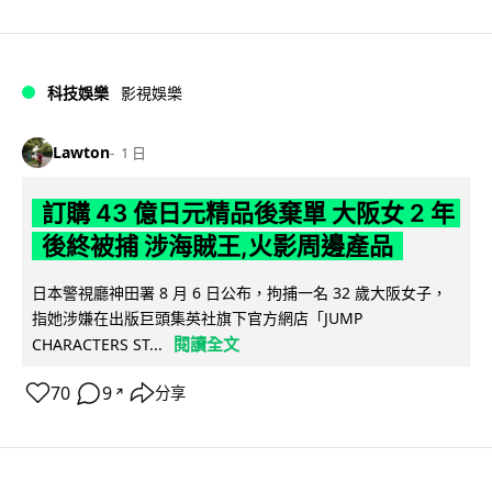
科技娛樂
影視娛樂
Lawton
1 日
訂購 43 億日元精品後棄單 大阪女 2 年
後終被捕 涉海賊王,火影周邊產品
日本警視廳神田署 8 月 6 日公布，拘捕一名 32 歲大阪女子，
指她涉嫌在出版巨頭集英社旗下官方網店「JUMP
閱讀全文
CHARACTERS ST...
70
9
分享
↗