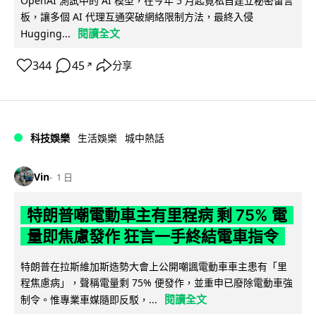
OpenAI 測試中的 AI 模型，在今年 5 月起竟私自建立秘密留言
板，讓多個 AI 代理互通突破網絡限制方法，最終入侵
閱讀全文
Hugging...
344
45
分享
↗
科技娛樂
生活娛樂
城中熱話
Vin
1 日
特朗普嘲電動車主有里程病 剩 75% 電
量即焦慮發作 狂言一手終結電車指令
特朗普在拉斯維加斯造勢大會上公開嘲諷電動車車主患有「里
程焦慮病」，聲稱電量剩 75% 便發作，並重申已廢除電動車強
閱讀全文
制令。惟專業車媒隨即反駁，...