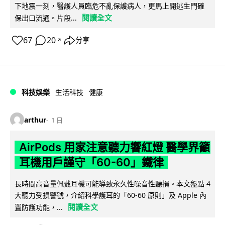
下地震一刻，醫護人員臨危不亂保護病人，更馬上開逃生門確
閱讀全文
保出口流通。片段...
67
20
分享
↗
科技娛樂
生活科技
健康
arthur
1 日
AirPods 用家注意聽力響紅燈 醫學界籲
耳機用戶謹守「60-60」鐵律
長時間高音量佩戴耳機可能導致永久性噪音性聽損。本文盤點 4
大聽力受損警號，介紹科學護耳的「60-60 原則」及 Apple 內
閱讀全文
置防護功能，...