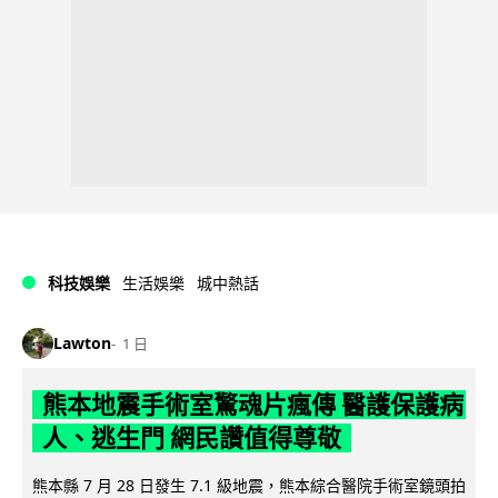
科技娛樂
生活娛樂
城中熱話
Lawton
1 日
熊本地震手術室驚魂片瘋傳 醫護保護病
人、逃生門 網民讚值得尊敬
熊本縣 7 月 28 日發生 7.1 級地震，熊本綜合醫院手術室鏡頭拍