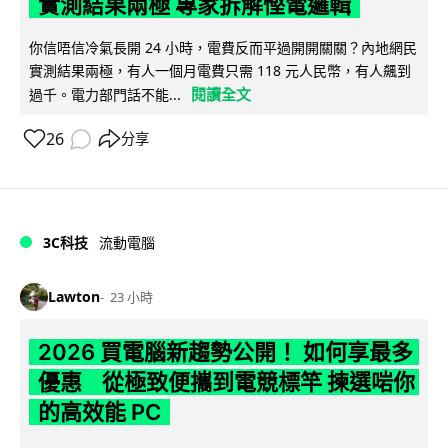
實測結果兩極 專家拆解慳電邏輯
你信唔信冷氣長開 24 小時，電費反而平過開開關關？內地網民
實測結果兩極，有人一個月電費只需 118 元人民幣，有人飆到
閱讀全文
過千。電力部門話不能...
26
分享
3C科技
流動電腦
Lawton
23 小時
2026 買電腦新趨勢公開！ 如何享最多
優惠 從極致便攜到電競標竿 揀選啱你
的高效能 PC