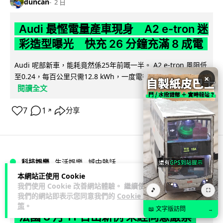
duncan
2 日
Audi 最慳電量產車現身 A2 e-tron 迷
彩造型曝光 快充 26 分鐘充滿 8 成電
Audi 呢部新車，能耗竟然係25年前嘅一半。 A2 e-tron 風阻低
至0.24，每百公里只需12.8 kWh，一度電行到7.8公里。6...
×
閱讀全文
7
1
分享
↗
科技娛樂
生活娛樂
城中熱話
本網站正使用 Cookie
我們使用 Cookie 改善網站體驗。 繼續使用
Vin
2 日
🎵
⛶
我們的網站即表示您同意我們的
Cookie 政
策
。
📖 文字版訪問
→
法國 8 月 11 日出新例 未經同意嚴禁