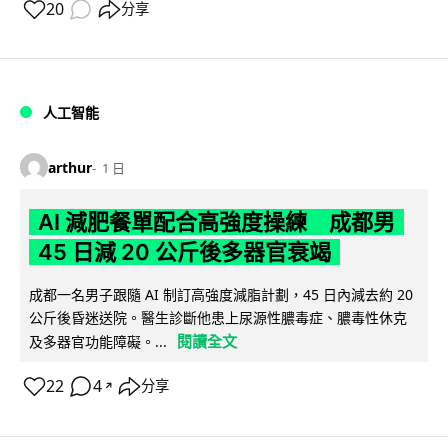
20
分享
人工智能
arthur
1 日
AI 減肥餐單配合高強度操練 成都男
45 日減 20 公斤後多器官衰竭
成都一名男子跟隨 AI 制訂高強度減脂計劃，45 日內減去約 20
公斤後昏迷送院。醫生診斷他患上尿源性膿毒症、膿毒性休克
閱讀全文
及多器官功能障礙。...
22
4
分享
↗