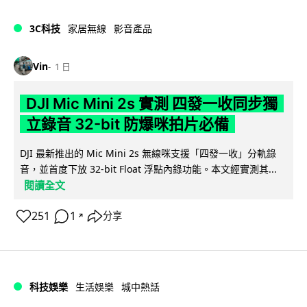
3C科技
家居無線
影音產品
Vin
1 日
DJI Mic Mini 2s 實測 四發一收同步獨
立錄音 32-bit 防爆咪拍片必備
DJI 最新推出的 Mic Mini 2s 無線咪支援「四發一收」分軌錄
音，並首度下放 32-bit Float 浮點內錄功能。本文經實測其...
閱讀全文
251
1
分享
↗
科技娛樂
生活娛樂
城中熱話