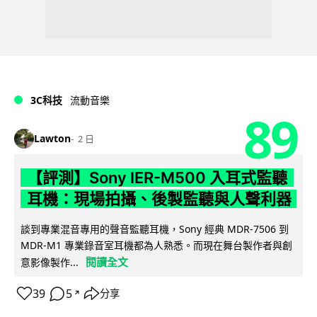
3C科技
流動音樂
89
Lawton
2 日
【評測】Sony IER-M500 入耳式監聽
耳機：現場拍攝、後製監聽與人聲利器
談到專業混音專用的聲音監聽耳機，Sony 經典 MDR-7506 到
MDR-M1 專業錄音室耳機都為人熟悉。而現在舞台製作者與創
閱讀全文
意影像製作...
39
5
分享
↗