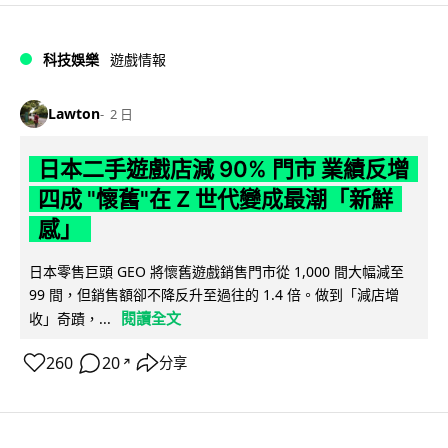
科技娛樂
遊戲情報
Lawton
2 日
日本二手遊戲店減 90% 門市 業績反增
四成 "懷舊"在 Z 世代變成最潮「新鮮
感」
日本零售巨頭 GEO 將懷舊遊戲銷售門市從 1,000 間大幅減至
99 間，但銷售額卻不降反升至過往的 1.4 倍。做到「減店增
閱讀全文
收」奇蹟，...
260
20
分享
↗