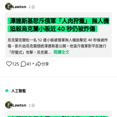
Lawton
2 日
澤連斯基怒斥俄軍「人肉狩獵」 無人機
追殺烏克蘭小販近 40 秒仍被炸傷
烏克蘭克爾松一名 52 歲小販被俄軍無人機追擊近 40 秒後被炸
傷，影片由烏克蘭總統澤連斯基公開。他直斥俄軍對平民進行
閱讀全文
「狩獵式」攻擊，烏克蘭...
125
41
分享
↗
人工智能
Lawton
2 日