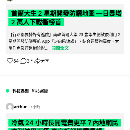
首爾大生 2 星期開發防曬地圖 一日暴增
2 萬人下載衝榜首
【行路都要揀好有遮陰】南韓首爾大學 23 歲學生劉敏俊利用 2
星期開發防曬導航 App「走向陰涼處」，結合建築物高度、太
閱讀全文
陽仰角及行道樹陰影...
64
3
分享
↗
科技娛樂
科技新聞
arthur
9 小時
冷氣 24 小時長開電費更平？內地網民