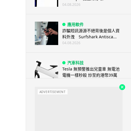
04.08.2026
應用軟件
詐騙短訊源源不絕背後是個人資
料外洩 Surfshark Antisca...
04.08.2026
汽車科技
Tesla 無預警推出兒童車 無電池
電機一樣秒殺 炒至約港幣39萬
04.08.2026
ADVERTISEMENT
iPhone app
歐盟再發功 Apple 終答應
iPhone 跨機剪貼簿將可貼 ...
04.08.2026