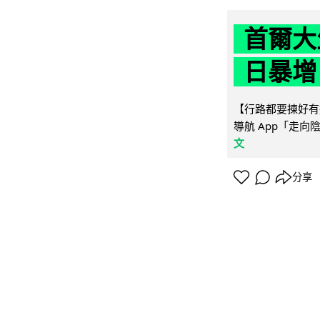
首爾大
日暴增
【行路都要揀好有遮
導航 App「走向
文
分享