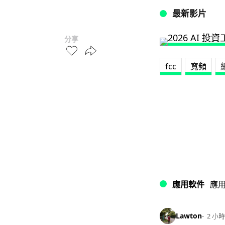
最新影片
分享
fcc
寬頻
應用軟件
應
Lawton
2 小時