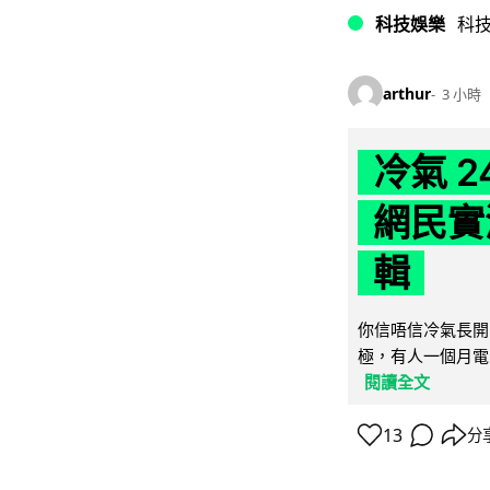
科技娛樂
科
arthur
3 小時
冷氣 
網民實
輯
你信唔信冷氣長開
極，有人一個月電費
閱讀全文
13
分