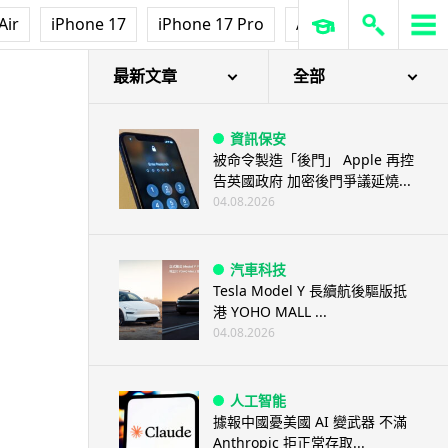
Air
iPhone 17
iPhone 17 Pro
AirPods Pro 3
Ap
最新文章
全部
資訊保安
被命令製造「後門」 Apple 再控
告英國政府 加密後門爭議延燒...
04.08.2026
汽車科技
Tesla Model Y 長續航後驅版抵
港 YOHO MALL ...
04.08.2026
人工智能
據報中國憂美國 AI 變武器 不滿
Anthropic 拒正常存取...