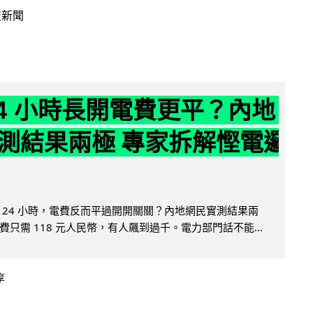
技新聞
24 小時長開電費更平？內地
測結果兩極 專家拆解慳電邏
 24 小時，電費反而平過開開關關？內地網民實測結果兩
只需 118 元人民幣，有人飆到過千。電力部門話不能...
享