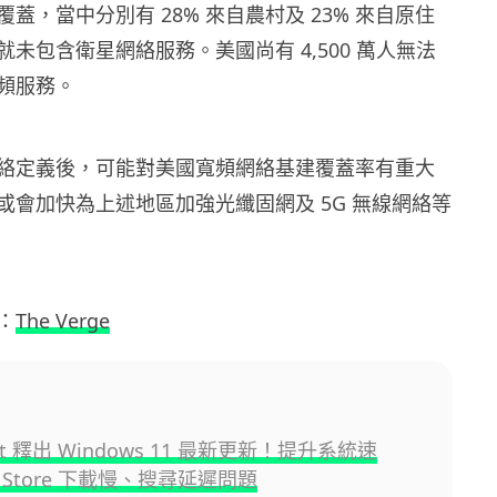
蓋，當中分別有 28% 來自農村及 23% 來自原住
未包含衛星網絡服務。美國尚有 4,500 萬人無法
頻服務。
絡定義後，可能對美國寬頻網絡基建覆蓋率有重大
或會加快為上述地區加強光纖固網及 5G 無線網絡等
：
The Verge
oft 釋出 Windows 11 最新更新！提升系統速
Store 下載慢、搜尋延遲問題