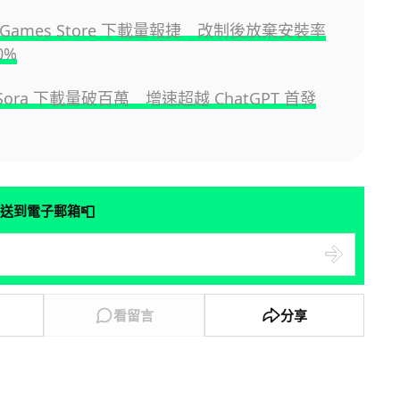
pic Games Store 下載量報捷 改制後放棄安裝率
0%
I Sora 下載量破百萬 增速超越 ChatGPT 首發
📮
送到電子郵箱
看留言
分享