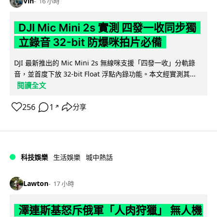
Vin
16 小時
DJI Mic Mini 2s 實測 四發一收同步獨
立錄音 32-bit 防爆咪拍片必備
DJI 最新推出的 Mic Mini 2s 無線咪支援「四發一收」分軌錄
音，並首度下放 32-bit Float 浮點內錄功能。本文經實測其...
閱讀全文
256
1
分享
↗
科技娛樂
生活娛樂
城中熱話
Lawton
17 小時
澤連斯基怒斥俄軍「人肉狩獵」 無人機