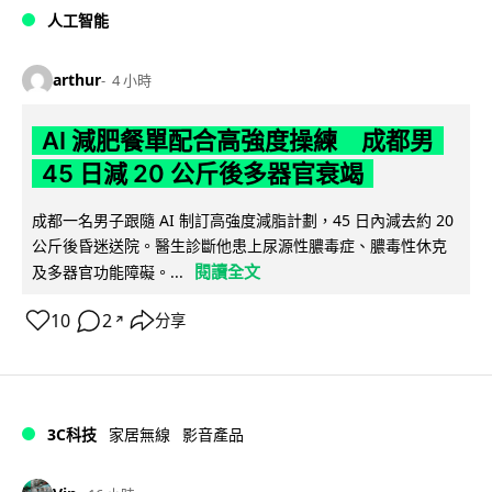
人工智能
arthur
4 小時
AI 減肥餐單配合高強度操練 成都男
45 日減 20 公斤後多器官衰竭
成都一名男子跟隨 AI 制訂高強度減脂計劃，45 日內減去約 20
公斤後昏迷送院。醫生診斷他患上尿源性膿毒症、膿毒性休克
閱讀全文
及多器官功能障礙。...
10
2
分享
↗
3C科技
家居無線
影音產品