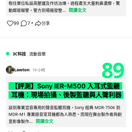
租住單位私設高壓爐及作坊冶煉，過程產生大量刺鼻濃煙，驚
閱讀全文
動鄰居報警。警方到場揭發整...
99
7
分享
↗
3C科技
流動音樂
89
Lawton
19 小時
【評測】Sony IER-M500 入耳式監聽
耳機：現場拍攝、後製監聽與人聲利器
談到專業混音專用的聲音監聽耳機，Sony 經典 MDR-7506 到
MDR-M1 專業錄音室耳機都為人熟悉。而現在舞台製作者與創
閱讀全文
意影像製作...