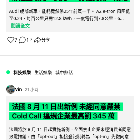
Audi 呢部新車，能耗竟然係25年前嘅一半。 A2 e-tron 風阻低
至0.24，每百公里只需12.8 kWh，一度電行到7.8公里。6...
閱讀全文
7
1
分享
↗
科技娛樂
生活娛樂
城中熱話
Vin
21 小時
法國 8 月 11 日出新例 未經同意嚴禁
Cold Call 違規企業最高罰 345 萬
法國將於 8 月 11 日起實施新例，全面禁止企業未經消費者同意
致電推銷，由「opt-out」拒接登記制轉為「opt-in」先徵同意