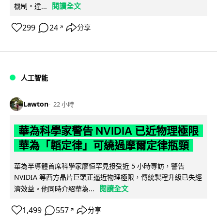
閱讀全文
機制。違...
299
24
分享
↗
人工智能
Lawton
22 小時
華為科學家警告 NVIDIA 已近物理極限
華為「韜定律」可繞過摩爾定律瓶頸
華為半導體首席科學家廖恒罕見接受近 5 小時專訪，警告
NVIDIA 等西方晶片巨頭正逼近物理極限，傳統製程升級已失經
閱讀全文
濟效益。他同時介紹華為...
1,499
557
分享
↗