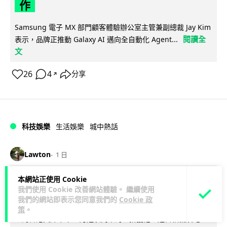
作
Samsung 電子 MX 部門顧客體驗辦公室主管兼副總裁 Jay Kim
閱讀全
表示，品牌正推動 Galaxy AI 邁向全自動化 Agent...
文
26
4
分享
↗
科技娛樂
生活娛樂
城中熱話
Lawton
1 日
本網站正使用 Cookie
港夫婦澳門的士拾相機 據為己有被的士
我們使用 Cookie 改善網站體驗。 繼續使用
Cam 睇到 2 個月後再入境被捕
我們的網站即表示您同意我們的
Cookie 政
策
。
一對香港夫婦今年 5 月遊澳門乘的士拾獲他人遺留相機及電