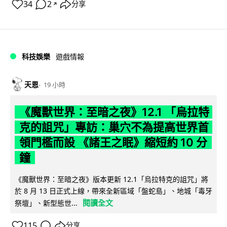
34
2
分享
↗
科技娛樂
遊戲情報
天恩
19 小時
《魔獸世界：至暗之夜》12.1 「烏拉特
克的詛咒」專訪：巢穴不為提高世界首
領門檻而設 《諸王之眠》縮短約 10 分
鐘
《魔獸世界：至暗之夜》版本更新 12.1「烏拉特克的詛咒」將
於 8 月 13 日正式上線，帶來全新區域「盤蛇島」、地城「毒牙
閱讀全文
祭壇」、新型態世...
115
分享