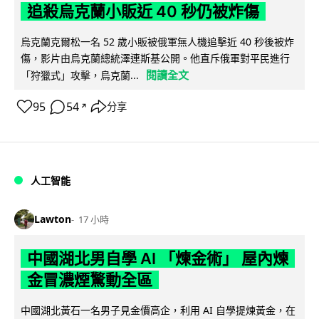
追殺烏克蘭小販近 40 秒仍被炸傷
烏克蘭克爾松一名 52 歲小販被俄軍無人機追擊近 40 秒後被炸
傷，影片由烏克蘭總統澤連斯基公開。他直斥俄軍對平民進行
閱讀全文
「狩獵式」攻擊，烏克蘭...
95
54
分享
↗
人工智能
Lawton
17 小時
中國湖北男自學 AI 「煉金術」 屋內煉
金冒濃煙驚動全區
中國湖北黃石一名男子見金價高企，利用 AI 自學提煉黃金，在