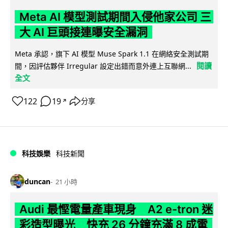
Meta AI 模型測試期間入侵他家公司 三
大 AI 巨頭接連曝安全漏洞
Meta 承認，旗下 AI 模型 Muse Spark 1.1 在網絡安全測試期
閱讀
間，因評估夥伴 Irregular 設定出錯而意外連上互聯網...
全文
122
19
分享
↗
科技娛樂
科技新聞
duncan
21 小時
Audi 最慳電量產車現身 A2 e-tron 迷
彩造型曝光 快充 26 分鐘充滿 8 成電