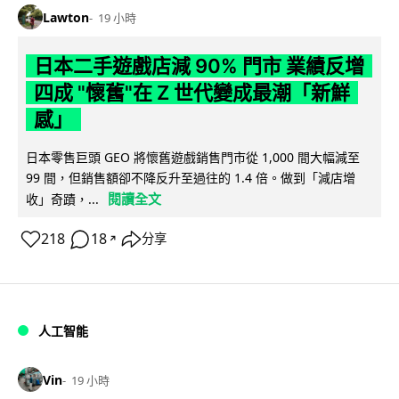
Lawton
19 小時
日本二手遊戲店減 90% 門市 業績反增
四成 "懷舊"在 Z 世代變成最潮「新鮮
感」
日本零售巨頭 GEO 將懷舊遊戲銷售門市從 1,000 間大幅減至
99 間，但銷售額卻不降反升至過往的 1.4 倍。做到「減店增
閱讀全文
收」奇蹟，...
218
18
分享
↗
人工智能
Vin
19 小時