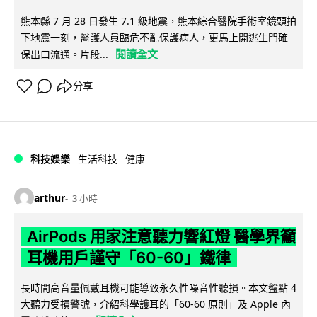
熊本縣 7 月 28 日發生 7.1 級地震，熊本綜合醫院手術室鏡頭拍
下地震一刻，醫護人員臨危不亂保護病人，更馬上開逃生門確
閱讀全文
保出口流通。片段...
分享
科技娛樂
生活科技
健康
arthur
3 小時
AirPods 用家注意聽力響紅燈 醫學界籲
耳機用戶謹守「60-60」鐵律
長時間高音量佩戴耳機可能導致永久性噪音性聽損。本文盤點 4
大聽力受損警號，介紹科學護耳的「60-60 原則」及 Apple 內