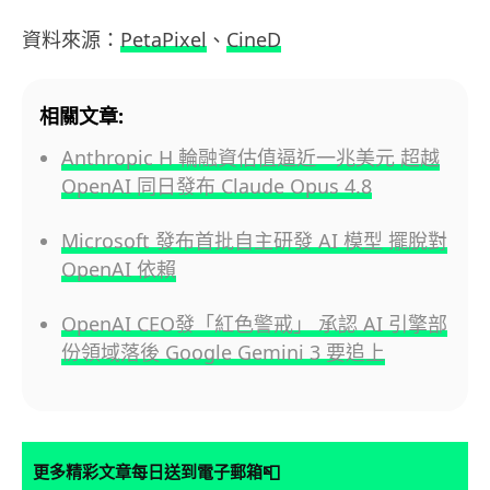
資料來源：
PetaPixel
、
CineD
相關文章:
Anthropic H 輪融資估值逼近一兆美元 超越
OpenAI 同日發布 Claude Opus 4.8
Microsoft 發布首批自主研發 AI 模型 擺脫對
OpenAI 依賴
OpenAI CEO發「紅色警戒」 承認 AI 引擎部
份領域落後 Google Gemini 3 要追上
📮
更多精彩文章每日送到電子郵箱