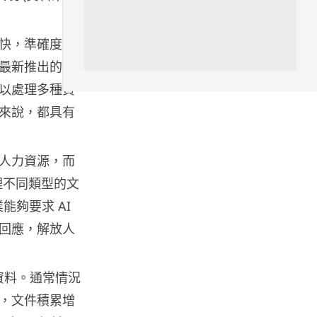
城中熱話
特朗普嘲電動車主有里程病 剩
快，準確度卻
75% 電量即焦慮發作 狂言一手
終...
最新推出的
07.08.2026
可以處理多種資
來說，都具有
人工智能
微軟刪走 32GB RAM 遊戲建議
分析: 為 8GB Surf...
人力資源，而
07.08.2026
理不同類型的文
能夠要求 AI
影視娛樂
回應，解放人
訂購 43 億日元精品後棄單 大阪
女 2 年後終被捕 涉海賊王...
07.08.2026
搜尋資料。通常情況
，文件積累增
資訊保安