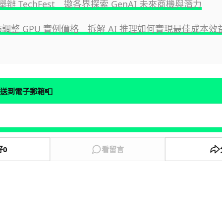
月舉辦 TechFest 邀各界探索 GenAI 未來商機與潛力
佈調整 GPU 實例價格 拆解 AI 推理如何實現最佳成本效
📮
送到電子郵箱
好
0
看留言