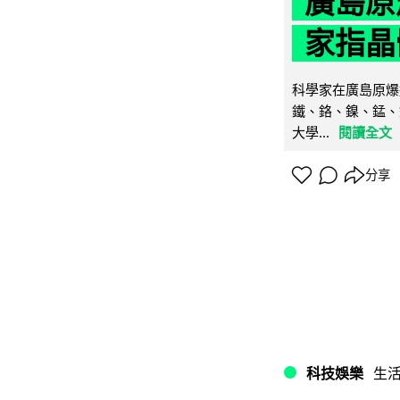
廣島原
家指晶
科學家在廣島原爆
鐵、鉻、鎳、錳、
大學...
閱讀全文
分享
科技娛樂
生