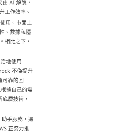
由 AI 解讀，
智博通路由器爆後門 官方緊急下
架止血 稱漏洞是功能在維修時使
升工作效率。
用
多人使用。市面上
07.08.2026
性、數據私隱
。相比之下，
城中熱話
熊本地震手術室驚魂片瘋傳 醫護
保護病人、逃生門 網民讚值得
尊...
和靈活地使用
07.08.2026
ock 不僅提升
準確可靠的回
健康
可以根據自己的需
AirPods 用家注意聽力響紅燈 醫
了解底層技術，
學界籲耳機用戶謹守「60-60」...
07.08.2026
AI 助手服務，還
人工智能
S 正努力推
AI 減肥餐單配合高強度操練 成