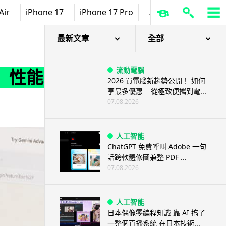
Air
iPhone 17
iPhone 17 Pro
AirPods Pro 3
Ap
最新文章
全部
流動電腦
型 性能
2026 買電腦新趨勢公開！ 如何
享最多優惠 從極致便攜到電...
07.08.2026
人工智能
ChatGPT 免費呼叫 Adobe 一句
話跨軟體修圖兼整 PDF ...
07.08.2026
人工智能
日本偶像零編程知識 靠 AI 搞了
一整個直播系統 在日本技術...