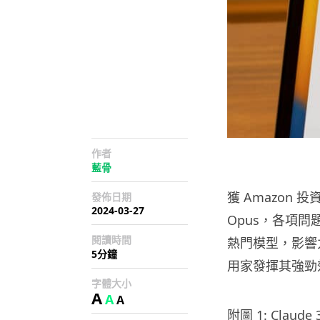
作者
藍骨
獲 Amazon 投
發佈日期
2024-03-27
Opus，各項問
閱讀時間
熱門模型，影響力不
5分鐘
用家發揮其強勁
字體大小
A
A
A
附圖 1: Clau