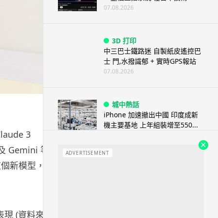
07.08.2026
3D 打印
中三巴士鐵路迷 自製紙皮遙控巴
士 門,水撥識郁 + 實時GPS報站
07.08.2026
城中熱話
iPhone 加速撤出中國 印度成新
機主要基地 上年組裝增至550...
aude 3
07.08.2026
emini 等
ADVERTISEMENT
供這個新模型，讓
人工智能
OpenAI 人工智能竟私自建留言
板 讓多個 AI 交流破解方法 ...
07.08.2026
的表現 (資料來源: