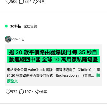
506
73
分享
↗
3C科技
家居無線
Vin
1 日
逾 20 款平價路由器爆後門 每 35 秒自
動連線回中國 全球 10 萬用家私隱堪憂
網絡安全公司 VulnCheck 揭發中國智博通電子（Zbtlink）生產
閱
的 20 多款路由器內置後門程式「Endlessdoors」（無盡...
讀全文
932
197
分享
↗