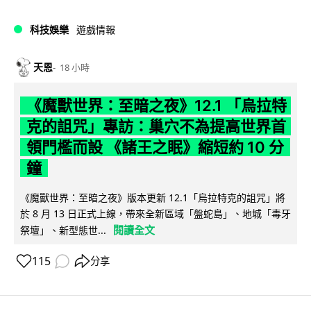
科技娛樂
遊戲情報
天恩
18 小時
《魔獸世界：至暗之夜》12.1 「烏拉特
克的詛咒」專訪：巢穴不為提高世界首
領門檻而設 《諸王之眠》縮短約 10 分
鐘
《魔獸世界：至暗之夜》版本更新 12.1「烏拉特克的詛咒」將
於 8 月 13 日正式上線，帶來全新區域「盤蛇島」、地城「毒牙
閱讀全文
祭壇」、新型態世...
115
分享