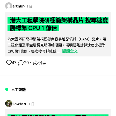
arthur
1 日
港大工程學院研極簡架構晶片 搜尋速度
勝標準 CPU 1 億倍
港大團隊研發極簡架構模擬內容尋址記憶體（CAM）晶片，用
二硫化鉬及半金屬銻克服傳輸瓶頸，漢明距離計算速度比標準
閱讀全文
CPU快1億倍，每次搜尋耗能低...
43
20
分享
↗
人工智能
Lawton
1 日