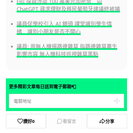
FBI 探員涉盜 100 萬美元加密幣 向
ChatGPT 尋求理財及移民葡萄牙建議終被捕
議員促學校引入 AI 鏡頭 課堂識別學生情
緒 識別小朋友是否不開心
議員: 用無人機搵路邊雜草 指路邊雜草叢生
影響市容 無人機科技巡視雜草黑點
📮
更多精彩文章每日送到電子郵箱
讚好
0
看留言
分享