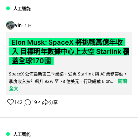
人工智能
Vin
1 日
Elon Musk: SpaceX 將挑戰萬億年收
入 目標明年數據中心上太空 Starlink 覆
蓋全球170國
SpaceX 公佈最新第二季業績，受惠 Starlink 與 AI 業務帶動，
閱讀
季度收入按年飆升 92% 至 78 億美元。行政總裁 Elon...
全文
142
19
分享
↗
人工智能