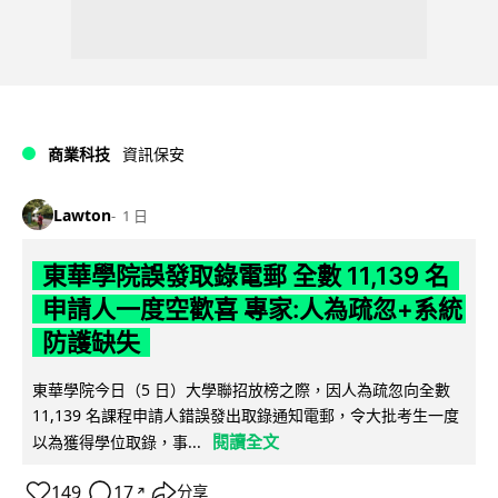
商業科技
資訊保安
Lawton
1 日
東華學院誤發取錄電郵 全數 11,139 名
申請人一度空歡喜 專家:人為疏忽+系統
防護缺失
東華學院今日（5 日）大學聯招放榜之際，因人為疏忽向全數
11,139 名課程申請人錯誤發出取錄通知電郵，令大批考生一度
閱讀全文
以為獲得學位取錄，事...
149
17
分享
↗