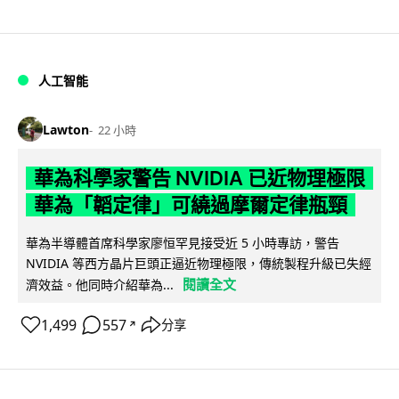
人工智能
Lawton
22 小時
華為科學家警告 NVIDIA 已近物理極限
華為「韜定律」可繞過摩爾定律瓶頸
華為半導體首席科學家廖恒罕見接受近 5 小時專訪，警告
NVIDIA 等西方晶片巨頭正逼近物理極限，傳統製程升級已失經
閱讀全文
濟效益。他同時介紹華為...
1,499
557
分享
↗