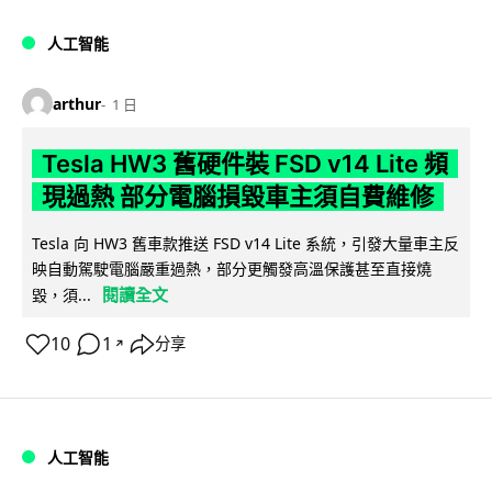
人工智能
arthur
1 日
Tesla HW3 舊硬件裝 FSD v14 Lite 頻
現過熱 部分電腦損毀車主須自費維修
Tesla 向 HW3 舊車款推送 FSD v14 Lite 系統，引發大量車主反
映自動駕駛電腦嚴重過熱，部分更觸發高溫保護甚至直接燒
閱讀全文
毀，須...
10
1
分享
↗
人工智能