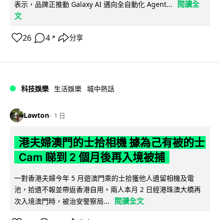
閱讀全
表示，品牌正推動 Galaxy AI 邁向全自動化 Agent...
文
26
4
分享
↗
科技娛樂
生活娛樂
城中熱話
Lawton
1 日
港夫婦澳門的士拾相機 據為己有被的士
Cam 睇到 2 個月後再入境被捕
一對香港夫婦今年 5 月遊澳門乘的士拾獲他人遺留相機及電
池，拾遺不報並帶返香港自用。兩人本月 2 日經港珠澳大橋再
閱讀全文
次入境澳門時，被治安警察局...