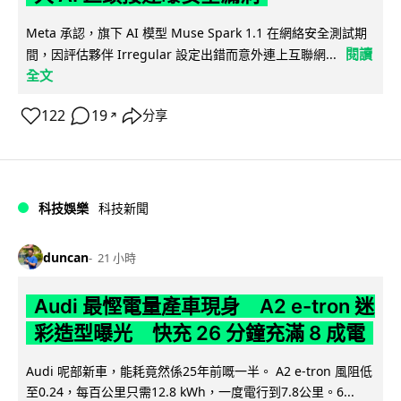
Meta 承認，旗下 AI 模型 Muse Spark 1.1 在網絡安全測試期
閱讀
間，因評估夥伴 Irregular 設定出錯而意外連上互聯網...
全文
122
19
分享
↗
科技娛樂
科技新聞
duncan
21 小時
Audi 最慳電量產車現身 A2 e-tron 迷
彩造型曝光 快充 26 分鐘充滿 8 成電
Audi 呢部新車，能耗竟然係25年前嘅一半。 A2 e-tron 風阻低
至0.24，每百公里只需12.8 kWh，一度電行到7.8公里。6...