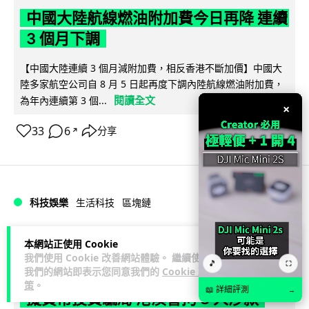
中國大陸航線燃油附加費今日再降 連續
3 個月下調
【中國大陸連續 3 個月減附加費，相反香港不斷加價】中國大
陸多家航空公司自 8 月 5 日起再度下調內陸航線燃油附加費，
閱讀全文
為年內連續第 3 個...
×
33
6
分享
↗
科技娛樂
生活科技
區塊鏈
Lawton
1 日
本網站正使用 Cookie
我們使用 Cookie 改善網站體驗。 繼續使用
🎵
⛶
我們的網站即表示您同意我們的
Cookie 政
Fun Coffee 咖啡騙局爆煲 咖啡包裝虛
策
。
📖 詳細評測
→
擬貨幣投資騙局 港澳警拘 8 人涉款