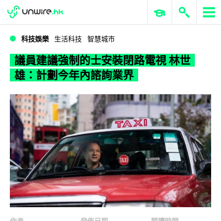
WWDC 2026
GenAI 與雲端科技專區
ERP 與商業 AI
議員建議強制的士安裝閉路電視 林世雄：計劃今年內諮詢業界
科技娛樂
生活科技
智慧城市
議員建議強制的士安裝閉路電視 林世
雄：計劃今年內諮詢業界
作者
發佈日期
閱讀時間