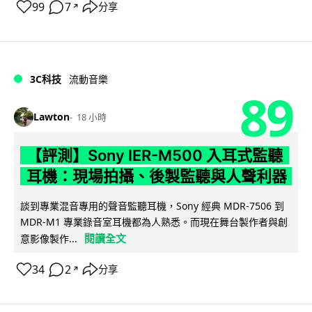
99
7
分享
↗
3C科技
流動音樂
89
Lawton
18 小時
【評測】Sony IER-M500 入耳式監聽
耳機：現場拍攝、後製監聽與人聲利器
談到專業混音專用的聲音監聽耳機，Sony 經典 MDR-7506 到
MDR-M1 專業錄音室耳機都為人熟悉。而現在舞台製作者與創
閱讀全文
意影像製作...
34
2
分享
↗