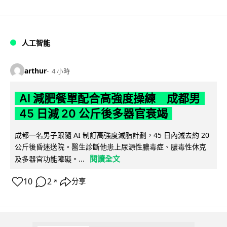
人工智能
arthur
4 小時
AI 減肥餐單配合高強度操練 成都男
45 日減 20 公斤後多器官衰竭
成都一名男子跟隨 AI 制訂高強度減脂計劃，45 日內減去約 20
公斤後昏迷送院。醫生診斷他患上尿源性膿毒症、膿毒性休克
閱讀全文
及多器官功能障礙。...
10
2
分享
↗