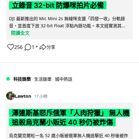
立錄音 32-bit 防爆咪拍片必備
DJI 最新推出的 Mic Mini 2s 無線咪支援「四發一收」分軌錄
音，並首度下放 32-bit Float 浮點內錄功能。本文經實測其...
閱讀全文
256
1
分享
↗
科技娛樂
生活娛樂
城中熱話
Lawton
17 小時
澤連斯基怒斥俄軍「人肉狩獵」 無人機
追殺烏克蘭小販近 40 秒仍被炸傷
烏克蘭克爾松一名 52 歲小販被俄軍無人機追擊近 40 秒後被炸