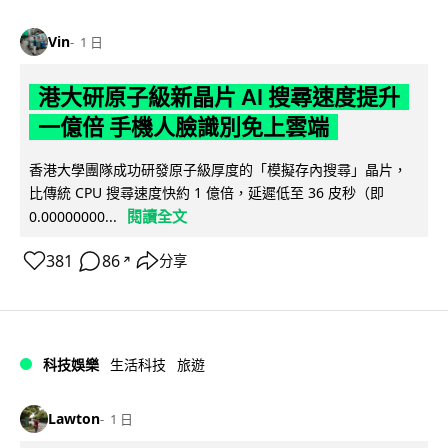
Vin
1 日
港大研原子級新晶片 AI 搜尋速度提升
一億倍 手機人臉識別免上雲端
香港大學團隊成功研發原子級厚度的「模擬存內搜尋」晶片，
比傳統 CPU 搜尋速度快約 1 億倍，延遲低至 36 皮秒（即
閱讀全文
0.00000000...
381
86
分享
↗
科技娛樂
生活科技
旅遊
Lawton
1 日