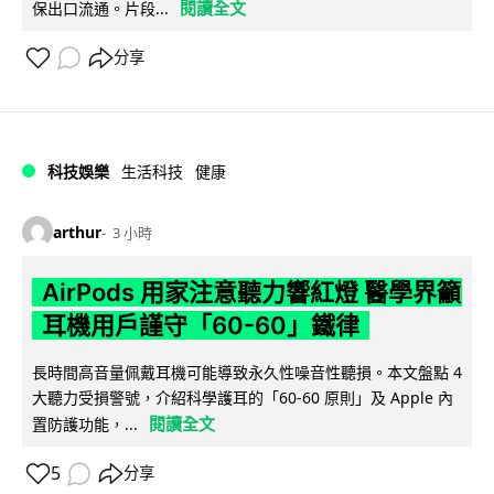
閱讀全文
保出口流通。片段...
分享
科技娛樂
生活科技
健康
arthur
3 小時
AirPods 用家注意聽力響紅燈 醫學界籲
耳機用戶謹守「60-60」鐵律
長時間高音量佩戴耳機可能導致永久性噪音性聽損。本文盤點 4
大聽力受損警號，介紹科學護耳的「60-60 原則」及 Apple 內
閱讀全文
置防護功能，...
5
分享