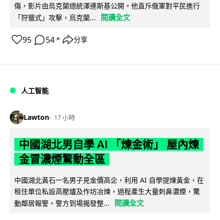
傷，影片由烏克蘭總統澤連斯基公開。他直斥俄軍對平民進行
閱讀全文
「狩獵式」攻擊，烏克蘭...
95
54
分享
↗
人工智能
Lawton
17 小時
中國湖北男自學 AI 「煉金術」 屋內煉
金冒濃煙驚動全區
中國湖北黃石一名男子見金價高企，利用 AI 自學提煉黃金，在
租住單位私設高壓爐及作坊冶煉，過程產生大量刺鼻濃煙，驚
閱讀全文
動鄰居報警。警方到場揭發整...