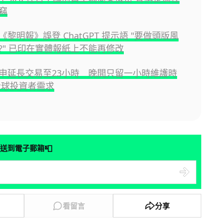
竊
黎明報》誤登 ChatGPT 提示語 "要做頭版風
?" 已印在實體報紙上不能再修改
申延長交易至23小時 晚間只留一小時維護時
全球投資者需求
📮
送到電子郵箱
看留言
分享