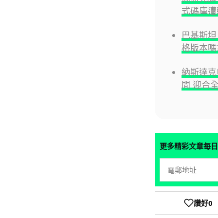
式碼庫遭
巴基斯坦《
格版本嗎
納斯達克
間 迎合
更多精彩文章每日
讚好
0