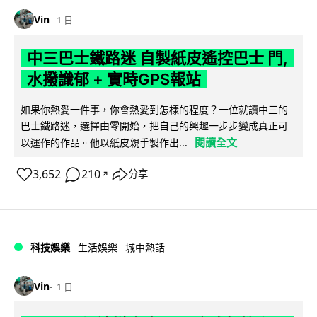
Vin
1 日
中三巴士鐵路迷 自製紙皮遙控巴士 門,
水撥識郁 + 實時GPS報站
如果你熱愛一件事，你會熱愛到怎樣的程度？一位就讀中三的
巴士鐵路迷，選擇由零開始，把自己的興趣一步步變成真正可
閱讀全文
以運作的作品。他以紙皮親手製作出...
3,652
210
分享
↗
科技娛樂
生活娛樂
城中熱話
Vin
1 日