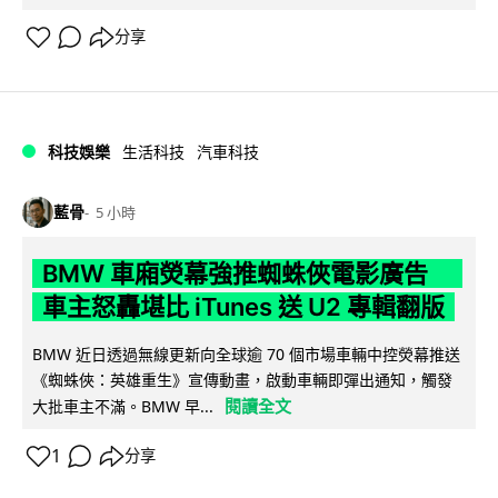
分享
科技娛樂
生活科技
汽車科技
藍骨
5 小時
BMW 車廂熒幕強推蜘蛛俠電影廣告
車主怒轟堪比 iTunes 送 U2 專輯翻版
BMW 近日透過無線更新向全球逾 70 個市場車輛中控熒幕推送
《蜘蛛俠：英雄重生》宣傳動畫，啟動車輛即彈出通知，觸發
閱讀全文
大批車主不滿。BMW 早...
1
分享