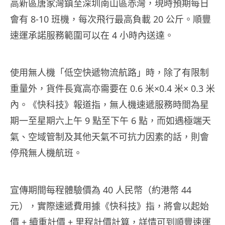
高新區唐家灣鎮至深圳南山區赤灣，現時預期每日
會有 8-10 班機，每次飛行最高負載 20 公斤。順豐
速運承諾服務範圍可以在 4 小時內送達。
使用無人機「低空快遞物流航路」時，除了有限制
重量外，貨件長寬高亦需要在 0.6 米×0.4 米× 0.3 米
內。《快科技》報道指，無人機速遞服務時間為星
期一至星期六上午 9 點至下午 6 點，而如遇極端天
氣、空域管制及其他天氣不可抗力因素的話，則會
停飛無人機航班。
宣傳期間每程體驗價為 40 人民幣（約港幣 44
元），實際速遞費用據《快科技》指，將會以起始
價 + 續重計價 + 里程計價計算，詳情可到順豐速運