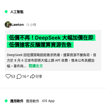
人工智能
Lawton
12 小時
低價不再！DeepSeek 大幅加價在即
低價搶客反釀運算資源告急
DeepSeek 因低價策略掀起需求熱潮，運算資源不勝負荷，官
方於 8 月 6 日宣布即將大幅上調 API 收費，惟未公布具體加
閱讀全文
幅。事件與...
53
16
分享
↗
iOS App
應用軟件
應用軟件