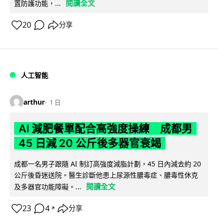
閱讀全文
置防護功能，...
20
分享
人工智能
arthur
1 日
AI 減肥餐單配合高強度操練 成都男
45 日減 20 公斤後多器官衰竭
成都一名男子跟隨 AI 制訂高強度減脂計劃，45 日內減去約 20
公斤後昏迷送院。醫生診斷他患上尿源性膿毒症、膿毒性休克
閱讀全文
及多器官功能障礙。...
23
4
分享
↗