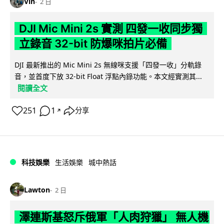
Vin
2 日
DJI Mic Mini 2s 實測 四發一收同步獨
立錄音 32-bit 防爆咪拍片必備
DJI 最新推出的 Mic Mini 2s 無線咪支援「四發一收」分軌錄
音，並首度下放 32-bit Float 浮點內錄功能。本文經實測其...
閱讀全文
251
1
分享
↗
科技娛樂
生活娛樂
城中熱話
Lawton
2 日
澤連斯基怒斥俄軍「人肉狩獵」 無人機