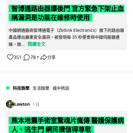
智博通路由器爆後門 官方緊急下架止血
稱漏洞是功能在維修時使用
中國網通廠商智博通電子（Zbtlink Electronics）旗下的路由器
產品爆出嚴重安全漏洞，被發現每 35 秒便會與中國伺服器連
閱讀全文
線，旗...
351
78
分享
↗
科技娛樂
生活娛樂
城中熱話
Lawton
1 日
熊本地震手術室驚魂片瘋傳 醫護保護病
人、逃生門 網民讚值得尊敬