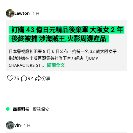
Lawton
1 日
訂購 43 億日元精品後棄單 大阪女 2 年
後終被捕 涉海賊王,火影周邊產品
日本警視廳神田署 8 月 6 日公布，拘捕一名 32 歲大阪女子，
指她涉嫌在出版巨頭集英社旗下官方網店「JUMP
閱讀全文
CHARACTERS ST...
75
9
分享
↗
商業科技
資訊保安
Vin
1 日