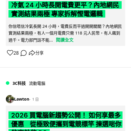
冷氣 24 小時長開電費更平？內地網民
實測結果兩極 專家拆解慳電邏輯
你信唔信冷氣長開 24 小時，電費反而平過開開關關？內地網民
實測結果兩極，有人一個月電費只需 118 元人民幣，有人飆到
閱讀全文
過千。電力部門話不能...
28
分享
3C科技
流動電腦
Lawton
1 日
2026 買電腦新趨勢公開！ 如何享最多
優惠 從極致便攜到電競標竿 揀選啱你