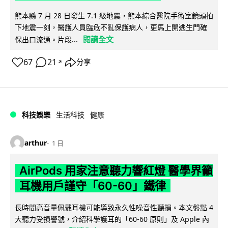
熊本縣 7 月 28 日發生 7.1 級地震，熊本綜合醫院手術室鏡頭拍
下地震一刻，醫護人員臨危不亂保護病人，更馬上開逃生門確
閱讀全文
保出口流通。片段...
67
21
分享
↗
科技娛樂
生活科技
健康
arthur
1 日
AirPods 用家注意聽力響紅燈 醫學界籲
耳機用戶謹守「60-60」鐵律
長時間高音量佩戴耳機可能導致永久性噪音性聽損。本文盤點 4
大聽力受損警號，介紹科學護耳的「60-60 原則」及 Apple 內