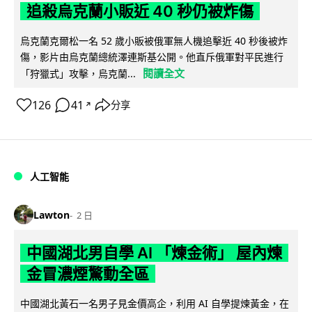
追殺烏克蘭小販近 40 秒仍被炸傷
烏克蘭克爾松一名 52 歲小販被俄軍無人機追擊近 40 秒後被炸
傷，影片由烏克蘭總統澤連斯基公開。他直斥俄軍對平民進行
閱讀全文
「狩獵式」攻擊，烏克蘭...
126
41
分享
↗
人工智能
Lawton
2 日
中國湖北男自學 AI 「煉金術」 屋內煉
金冒濃煙驚動全區
中國湖北黃石一名男子見金價高企，利用 AI 自學提煉黃金，在