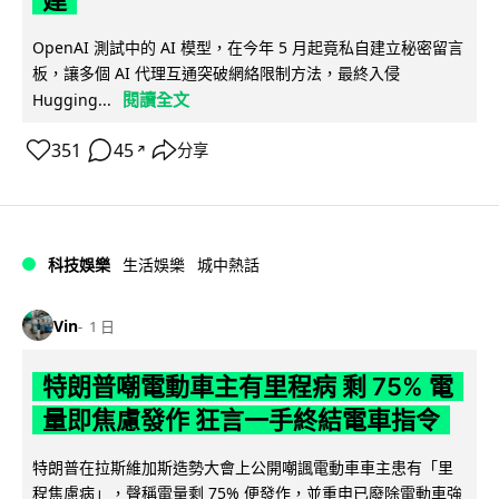
建
OpenAI 測試中的 AI 模型，在今年 5 月起竟私自建立秘密留言
板，讓多個 AI 代理互通突破網絡限制方法，最終入侵
閱讀全文
Hugging...
351
45
分享
↗
科技娛樂
生活娛樂
城中熱話
Vin
1 日
特朗普嘲電動車主有里程病 剩 75% 電
量即焦慮發作 狂言一手終結電車指令
特朗普在拉斯維加斯造勢大會上公開嘲諷電動車車主患有「里
程焦慮病」，聲稱電量剩 75% 便發作，並重申已廢除電動車強