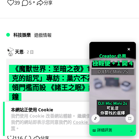
39
5
分享
↗
科技娛樂
遊戲情報
×
天恩
2 日
《魔獸世界：至暗之夜》12.1 「烏拉特
克的詛咒」專訪：巢穴不為提高世界首
領門檻而設 《諸王之眠》縮短約 10 分
鐘
本網站正使用 Cookie
《魔獸世界：至暗之夜》版本更新 12.1「烏拉特克的詛咒」將
我們使用 Cookie 改善網站體驗。 繼續使用
於 8 月 13 日正式上線，帶來全新區域「盤蛇島」、地城「毒牙
🎵
⛶
我們的網站即表示您同意我們的
Cookie 政
閱讀全文
祭壇」、新型態世...
策
。
📖 詳細評測
→
116
分享