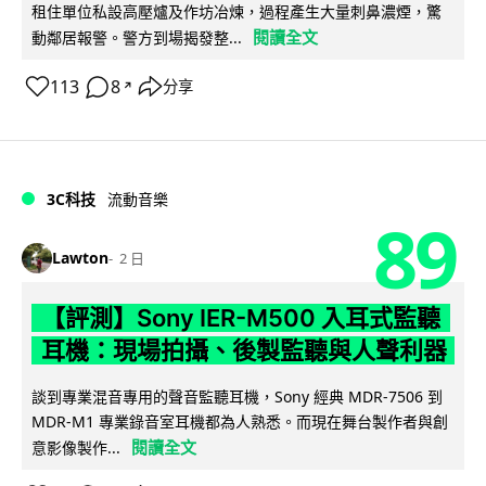
租住單位私設高壓爐及作坊冶煉，過程產生大量刺鼻濃煙，驚
閱讀全文
動鄰居報警。警方到場揭發整...
113
8
分享
↗
3C科技
流動音樂
89
Lawton
2 日
【評測】Sony IER-M500 入耳式監聽
耳機：現場拍攝、後製監聽與人聲利器
談到專業混音專用的聲音監聽耳機，Sony 經典 MDR-7506 到
MDR-M1 專業錄音室耳機都為人熟悉。而現在舞台製作者與創
閱讀全文
意影像製作...