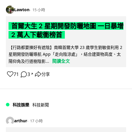
Lawton
15 小時
首爾大生 2 星期開發防曬地圖 一日暴增
2 萬人下載衝榜首
【行路都要揀好有遮陰】南韓首爾大學 23 歲學生劉敏俊利用 2
星期開發防曬導航 App「走向陰涼處」，結合建築物高度、太
閱讀全文
陽仰角及行道樹陰影...
71
3
分享
↗
科技娛樂
科技新聞
arthur
17 小時