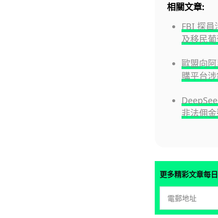
相關文章:
FBI 探
及移民葡
歐盟向阿里
購平台涉
DeepS
非法佣金
更多精彩文章每日