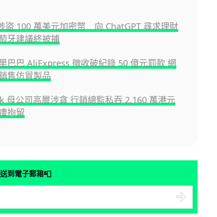
員涉盜 100 萬美元加密幣 向 ChatGPT 尋求理財
萄牙建議終被捕
巴巴 AliExpress 徵收破紀錄 50 億元罰款 網
銷售仿冒製品
eek 母公司高層涉貪 行銷總監私吞 2,160 萬港元
遭拘留
📮
送到電子郵箱