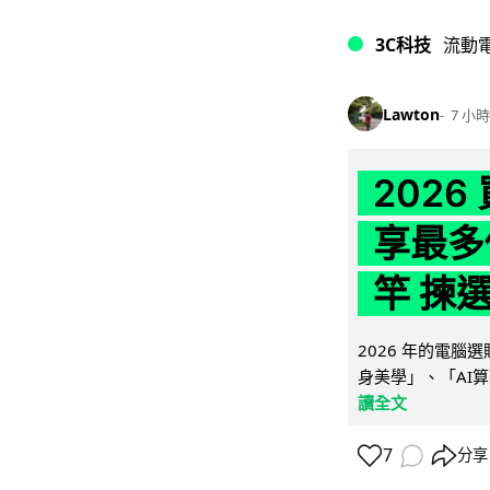
3C科技
流動
Lawton
7 小時
202
享最多
竿 揀
2026 年的電
身美學」、「AI算
讀全文
7
分享