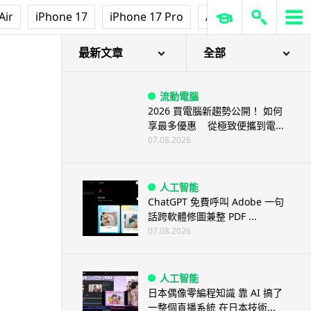
Air
iPhone 17
iPhone 17 Pro
AirPods Pro 3
Ap
最新文章
全部
流動電腦
2026 買電腦新趨勢公開！ 如何
享最多優惠 從極致便攜到電...
07.08.2026
人工智能
ChatGPT 免費呼叫 Adobe 一句
話跨軟體修圖兼整 PDF ...
07.08.2026
人工智能
日本偶像零編程知識 靠 AI 搞了
一整個直播系統 在日本技術...