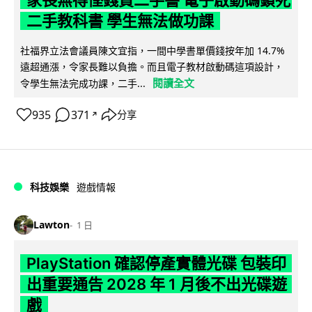
家長無得慳錢買二手書 電子啟動碼鎖死
二手教科書 學生無法做功課
社福界立法會議員陳文宜指，一間中學書單價錢按年加 14.7%
遠超通漲，令家長難以負擔。而且電子教材啟動碼這項設計，
閱讀全文
令學生無法完成功課，二手...
935
371
分享
↗
科技娛樂
遊戲情報
Lawton
1 日
PlayStation 確認停產實體光碟 包裝印
出重要通告 2028 年 1 月後不出光碟遊
戲