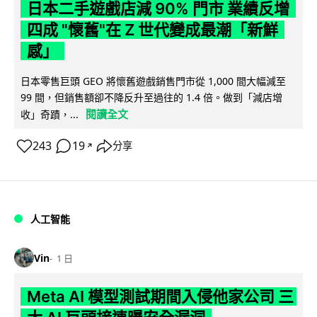
日本二手遊戲店減 90% 門市 業績反增
四成 "懷舊"在 Z 世代變成最潮「新鮮
感」
日本零售巨頭 GEO 將懷舊遊戲銷售門市從 1,000 間大幅減至
99 間，但銷售額卻不降反升至過往的 1.4 倍。做到「減店增
閱讀全文
收」奇蹟，...
243
19
分享
↗
人工智能
Vin
1 日
Meta AI 模型測試期間入侵他家公司 三