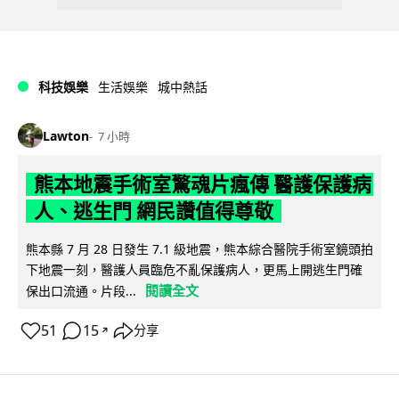
科技娛樂
生活娛樂
城中熱話
Lawton
7 小時
熊本地震手術室驚魂片瘋傳 醫護保護病
人、逃生門 網民讚值得尊敬
熊本縣 7 月 28 日發生 7.1 級地震，熊本綜合醫院手術室鏡頭拍
下地震一刻，醫護人員臨危不亂保護病人，更馬上開逃生門確
閱讀全文
保出口流通。片段...
51
15
分享
↗