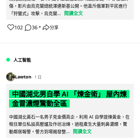
傷，影片由烏克蘭總統澤連斯基公開。他直斥俄軍對平民進行
閱讀全文
「狩獵式」攻擊，烏克蘭...
102
36
分享
↗
人工智能
Lawton
1 日
中國湖北男自學 AI 「煉金術」 屋內煉
金冒濃煙驚動全區
中國湖北黃石一名男子見金價高企，利用 AI 自學提煉黃金，在
租住單位私設高壓爐及作坊冶煉，過程產生大量刺鼻濃煙，驚
閱讀全文
動鄰居報警。警方到場揭發整...