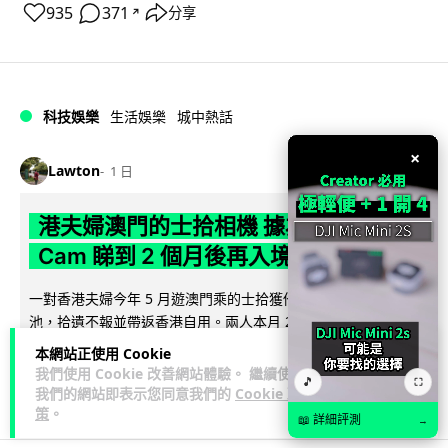
935
371
分享
↗
科技娛樂
生活娛樂
城中熱話
×
Lawton
1 日
港夫婦澳門的士拾相機 據為己有被的士
Cam 睇到 2 個月後再入境被捕
一對香港夫婦今年 5 月遊澳門乘的士拾獲他人遺留相機及電
池，拾遺不報並帶返香港自用。兩人本月 2 日經港珠澳大橋再
閱讀全文
次入境澳門時，被治安警察局...
本網站正使用 Cookie
我們使用 Cookie 改善網站體驗。 繼續使用
🎵
⛶
532
75
分享
↗
我們的網站即表示您同意我們的
Cookie 政
策
。
📖 詳細評測
→