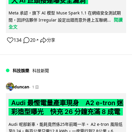
大 AI 巨頭接連曝安全漏洞
Meta 承認，旗下 AI 模型 Muse Spark 1.1 在網絡安全測試期
閱讀
間，因評估夥伴 Irregular 設定出錯而意外連上互聯網...
全文
134
20
分享
↗
科技娛樂
科技新聞
duncan
1 日
Audi 最慳電量產車現身 A2 e-tron 迷
彩造型曝光 快充 26 分鐘充滿 8 成電
Audi 呢部新車，能耗竟然係25年前嘅一半。 A2 e-tron 風阻低
至0.24，每百公里只需12.8 kWh，一度電行到7.8公里。6...