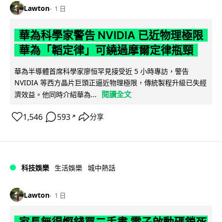
Lawton
1 日
華為科學家警告 NVIDIA 已近物理極限
華為「韜定律」可繞過摩爾定律瓶頸
華為半導體首席科學家廖恒罕見接受近 5 小時專訪，警告
NVIDIA 等西方晶片巨頭正逼近物理極限，傳統製程升級已失經
閱讀全文
濟效益。他同時介紹華為...
1,546
593
分享
↗
科技娛樂
生活娛樂
城中熱話
Lawton
1 日