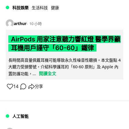
科技娛樂
生活科技
健康
arthur
10 小時
AirPods 用家注意聽力響紅燈 醫學界籲
耳機用戶謹守「60-60」鐵律
長時間高音量佩戴耳機可能導致永久性噪音性聽損。本文盤點 4
大聽力受損警號，介紹科學護耳的「60-60 原則」及 Apple 內
閱讀全文
置防護功能，...
14
分享
人工智能