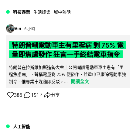
科技娛樂
生活娛樂
城中熱話
Vin
6 小時
特朗普嘲電動車主有里程病 剩 75% 電
量即焦慮發作 狂言一手終結電車指令
特朗普在拉斯維加斯造勢大會上公開嘲諷電動車車主患有「里
程焦慮病」，聲稱電量剩 75% 便發作，並重申已廢除電動車強
閱讀全文
制令。惟專業車媒隨即反駁，...
386
151
分享
↗
人工智能