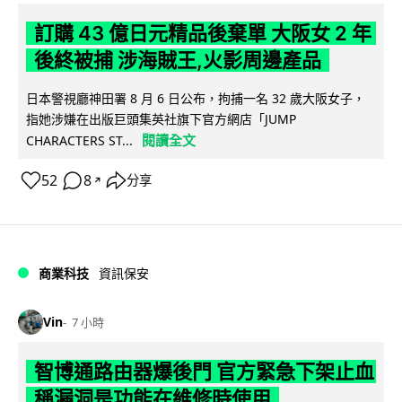
訂購 43 億日元精品後棄單 大阪女 2 年
後終被捕 涉海賊王,火影周邊產品
日本警視廳神田署 8 月 6 日公布，拘捕一名 32 歲大阪女子，
指她涉嫌在出版巨頭集英社旗下官方網店「JUMP
閱讀全文
CHARACTERS ST...
52
8
分享
↗
商業科技
資訊保安
Vin
7 小時
智博通路由器爆後門 官方緊急下架止血
稱漏洞是功能在維修時使用