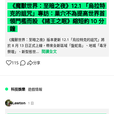
《魔獸世界：至暗之夜》12.1 「烏拉特
克的詛咒」專訪：巢穴不為提高世界首
領門檻而設 《諸王之眠》縮短約 10 分
鐘
《魔獸世界：至暗之夜》版本更新 12.1「烏拉特克的詛咒」將
於 8 月 13 日正式上線，帶來全新區域「盤蛇島」、地城「毒牙
閱讀全文
祭壇」、新型態世...
115
分享
科技娛樂
遊戲情報
Lawton
1 日