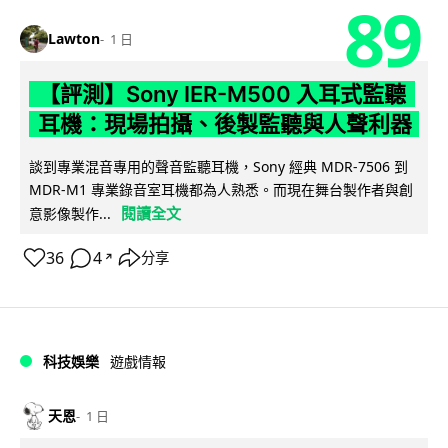
89
Lawton
1 日
【評測】Sony IER-M500 入耳式監聽
耳機：現場拍攝、後製監聽與人聲利器
談到專業混音專用的聲音監聽耳機，Sony 經典 MDR-7506 到
MDR-M1 專業錄音室耳機都為人熟悉。而現在舞台製作者與創
閱讀全文
意影像製作...
36
4
分享
↗
科技娛樂
遊戲情報
天恩
1 日