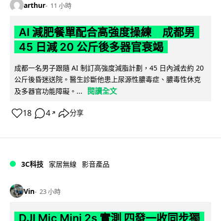
arthur
11 小時
AI 減肥餐單配合高強度操練 成都男
45 日減 20 公斤後多器官衰竭
成都一名男子跟隨 AI 制訂高強度減脂計劃，45 日內減去約 20
公斤後昏迷送院。醫生診斷他患上尿源性膿毒症、膿毒性休克
閱讀全文
及多器官功能障礙。...
18
4
分享
↗
3C科技
家居無線
影音產品
Vin
23 小時
DJI Mic Mini 2s 實測 四發一收同步獨