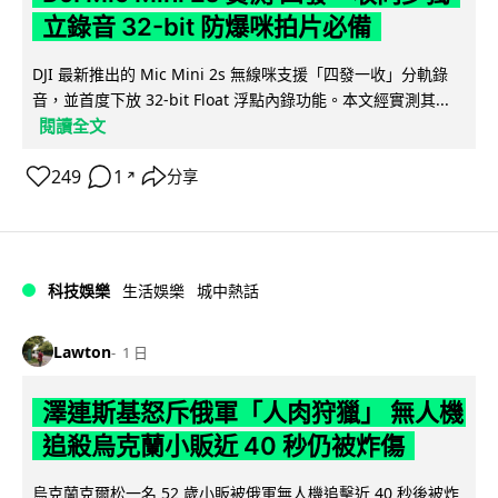
立錄音 32-bit 防爆咪拍片必備
DJI 最新推出的 Mic Mini 2s 無線咪支援「四發一收」分軌錄
音，並首度下放 32-bit Float 浮點內錄功能。本文經實測其...
閱讀全文
249
1
分享
↗
科技娛樂
生活娛樂
城中熱話
Lawton
1 日
澤連斯基怒斥俄軍「人肉狩獵」 無人機
追殺烏克蘭小販近 40 秒仍被炸傷
烏克蘭克爾松一名 52 歲小販被俄軍無人機追擊近 40 秒後被炸