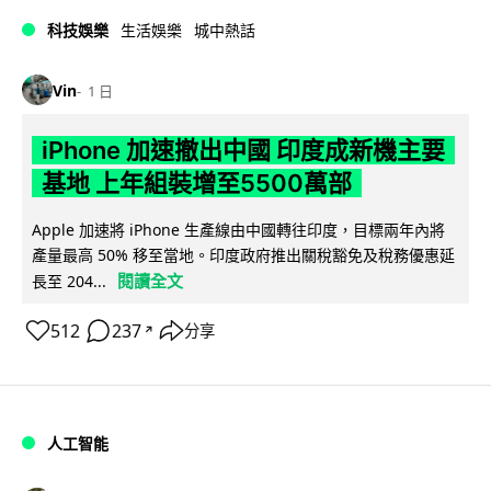
科技娛樂
生活娛樂
城中熱話
Vin
1 日
iPhone 加速撤出中國 印度成新機主要
基地 上年組裝增至5500萬部
Apple 加速將 iPhone 生產線由中國轉往印度，目標兩年內將
產量最高 50% 移至當地。印度政府推出關稅豁免及稅務優惠延
閱讀全文
長至 204...
512
237
分享
↗
人工智能