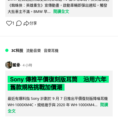
《蜘蛛俠：英雄重生》宣傳動畫，啟動車輛即彈出通知，觸發
閱讀全文
大批車主不滿。BMW 早...
1
分享
3C科技
流動音樂
音樂耳機
藍骨
4 小時
Sony 傳推平價復刻版耳筒 沿用六年
舊款規格挑戰加價潮
最近有爆料指 Sony 計劃於 9 月 7 日推出平價復刻版降噪耳機
閱讀
WH-1000XM4C，規格幾乎與 2020 年 WH-1000XM4...
全文