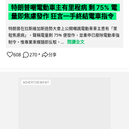
特朗普嘲電動車主有里程病 剩 75% 電
量即焦慮發作 狂言一手終結電車指令
特朗普在拉斯維加斯造勢大會上公開嘲諷電動車車主患有「里
程焦慮病」，聲稱電量剩 75% 便發作，並重申已廢除電動車強
閱讀全文
制令。惟專業車媒隨即反駁，...
608
270
分享
↗
ADVERTISEMENT