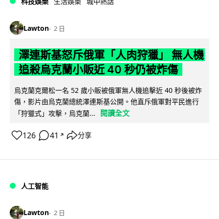
科技娛樂
生活娛樂
城中熱話
Lawton
2 日
澤連斯基怒斥俄軍「人肉狩獵」 無人機
追殺烏克蘭小販近 40 秒仍被炸傷
烏克蘭克爾松一名 52 歲小販被俄軍無人機追擊近 40 秒後被炸
傷，影片由烏克蘭總統澤連斯基公開。他直斥俄軍對平民進行
閱讀全文
「狩獵式」攻擊，烏克蘭...
126
41
分享
↗
人工智能
Lawton
2 日