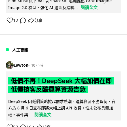
Elon Musk 旗下 xAI 以 SpaceXAI 名義推出 Grok Imagine
閱讀全文
Image 2.0 模型，強化 AI 繪圖及編輯...
12
分享
人工智能
Lawton
10 小時
低價不再！DeepSeek 大幅加價在即
低價搶客反釀運算資源告急
DeepSeek 因低價策略掀起需求熱潮，運算資源不勝負荷，官
方於 8 月 6 日宣布即將大幅上調 API 收費，惟未公布具體加
閱讀全文
幅。事件與...