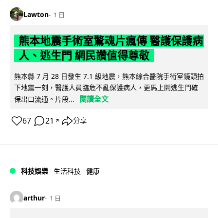
Lawton
1 日
熊本地震手術室驚魂片瘋傳 醫護保護病
人、逃生門 網民讚值得尊敬
熊本縣 7 月 28 日發生 7.1 級地震，熊本綜合醫院手術室鏡頭拍
下地震一刻，醫護人員臨危不亂保護病人，更馬上開逃生門確
閱讀全文
保出口流通。片段...
67
21
分享
↗
科技娛樂
生活科技
健康
arthur
1 日