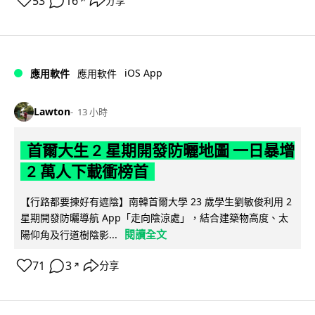
53
16
分享
↗
iOS App
應用軟件
應用軟件
Lawton
13 小時
首爾大生 2 星期開發防曬地圖 一日暴增
2 萬人下載衝榜首
【行路都要揀好有遮陰】南韓首爾大學 23 歲學生劉敏俊利用 2
星期開發防曬導航 App「走向陰涼處」，結合建築物高度、太
閱讀全文
陽仰角及行道樹陰影...
71
3
分享
↗