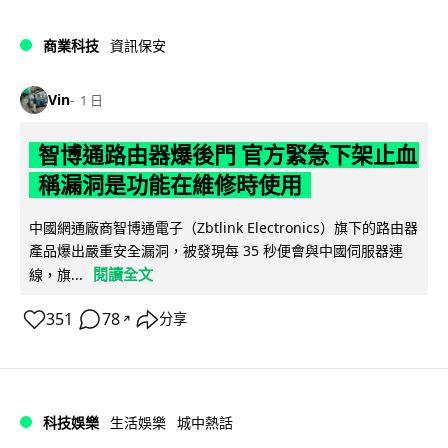
商業科技
資訊保安
Vin
1 日
智博通路由器爆後門 官方緊急下架止血
稱漏洞是功能在維修時使用
中國網通廠商智博通電子（Zbtlink Electronics）旗下的路由器
產品爆出嚴重安全漏洞，被發現每 35 秒便會與中國伺服器連
閱讀全文
線，旗...
351
78
分享
↗
科技娛樂
生活娛樂
城中熱話