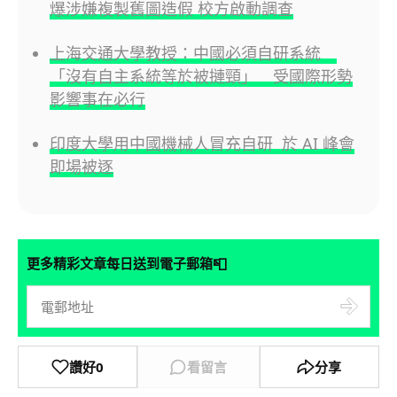
爆涉嫌複製舊圖造假 校方啟動調查
上海交通大學教授：中國必須自研系統
「沒有自主系統等於被摙頸」 受國際形勢
影響事在必行
印度大學用中國機械人冒充自研 於 AI 峰會
即場被逐
📮
更多精彩文章每日送到電子郵箱
讚好
0
看留言
分享