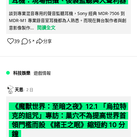
耳機：現場拍攝、後製監聽與人聲利器
談到專業混音專用的聲音監聽耳機，Sony 經典 MDR-7506 到
MDR-M1 專業錄音室耳機都為人熟悉。而現在舞台製作者與創
閱讀全文
意影像製作...
39
5
分享
↗
科技娛樂
遊戲情報
天恩
2 日
《魔獸世界：至暗之夜》12.1 「烏拉特
克的詛咒」專訪：巢穴不為提高世界首
領門檻而設 《諸王之眠》縮短約 10 分
鐘