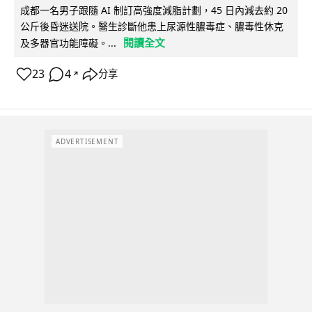
成都一名男子跟隨 AI 制訂高強度減脂計劃，45 日內減去約 20
公斤後昏迷送院。醫生診斷他患上尿源性膿毒症、膿毒性休克
閱讀全文
及多器官功能障礙。...
23
4
分享
↗
ADVERTISEMENT