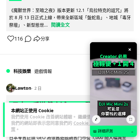
《魔獸世界：至暗之夜》版本更新 12.1「烏拉特克的詛咒」將
於 8 月 13 日正式上線，帶來全新區域「盤蛇島」、地城「毒牙
閱讀全文
祭壇」、新型態世...
116
分享
×
科技娛樂
遊戲情報
Lawton
2 日
日本二手遊戲店減 90% 門市 業績反增
本網站正使用 Cookie
四成 "懷舊"在 Z 世代變成最潮「新鮮
我們使用 Cookie 改善網站體驗。 繼續使用
🎵
⛶
感」
我們的網站即表示您同意我們的
Cookie 政
策
。
📖 詳細評測
→
日本零售巨頭 GEO 將懷舊遊戲銷售門市從 1,000 間大幅減至