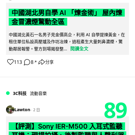
中國湖北男自學 AI 「煉金術」 屋內煉
金冒濃煙驚動全區
中國湖北黃石一名男子見金價高企，利用 AI 自學提煉黃金，在
租住單位私設高壓爐及作坊冶煉，過程產生大量刺鼻濃煙，驚
閱讀全文
動鄰居報警。警方到場揭發整...
113
8
分享
↗
3C科技
流動音樂
89
Lawton
2 日
【評測】Sony IER-M500 入耳式監聽