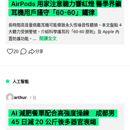
AirPods 用家注意聽力響紅燈 醫學界籲
耳機用戶謹守「60-60」鐵律
長時間高音量佩戴耳機可能導致永久性噪音性聽損。本文盤點 4
大聽力受損警號，介紹科學護耳的「60-60 原則」及 Apple 內
閱讀全文
置防護功能，...
20
分享
人工智能
arthur
1 日
AI 減肥餐單配合高強度操練 成都男
45 日減 20 公斤後多器官衰竭