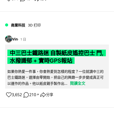
商業科技
3D 打印
Vin
1 日
中三巴士鐵路迷 自製紙皮遙控巴士 門,
水撥識郁 + 實時GPS報站
如果你熱愛一件事，你會熱愛到怎樣的程度？一位就讀中三的
巴士鐵路迷，選擇由零開始，把自己的興趣一步步變成真正可
閱讀全文
以運作的作品。他以紙皮親手製作出...
3,652
210
分享
↗