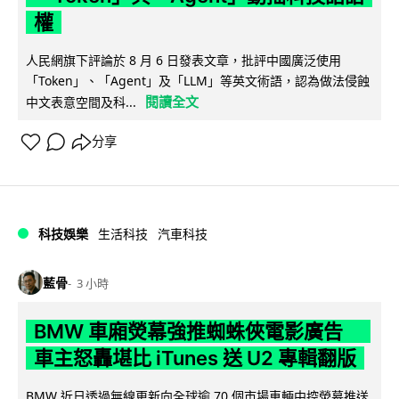
權
人民網旗下評論於 8 月 6 日發表文章，批評中國廣泛使用
「Token」、「Agent」及「LLM」等英文術語，認為做法侵蝕
閱讀全文
中文表意空間及科...
分享
科技娛樂
生活科技
汽車科技
藍骨
3 小時
BMW 車廂熒幕強推蜘蛛俠電影廣告
車主怒轟堪比 iTunes 送 U2 專輯翻版
BMW 近日透過無線更新向全球逾 70 個市場車輛中控熒幕推送