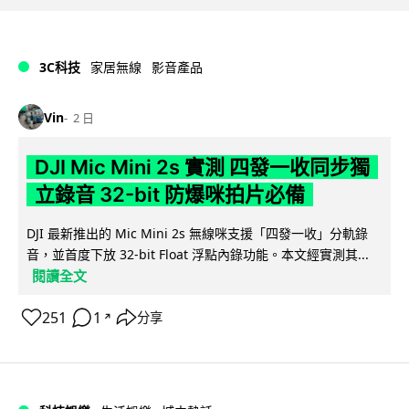
3C科技
家居無線
影音產品
Vin
2 日
DJI Mic Mini 2s 實測 四發一收同步獨
立錄音 32-bit 防爆咪拍片必備
DJI 最新推出的 Mic Mini 2s 無線咪支援「四發一收」分軌錄
音，並首度下放 32-bit Float 浮點內錄功能。本文經實測其...
閱讀全文
251
1
分享
↗