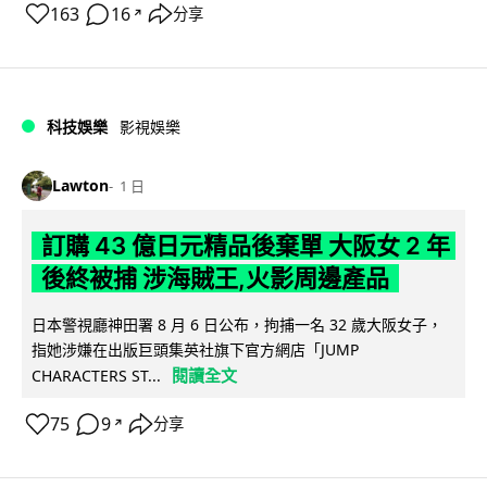
163
16
分享
↗
科技娛樂
影視娛樂
Lawton
1 日
訂購 43 億日元精品後棄單 大阪女 2 年
後終被捕 涉海賊王,火影周邊產品
日本警視廳神田署 8 月 6 日公布，拘捕一名 32 歲大阪女子，
指她涉嫌在出版巨頭集英社旗下官方網店「JUMP
閱讀全文
CHARACTERS ST...
75
9
分享
↗