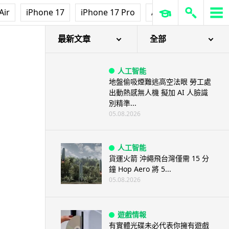
Air
iPhone 17
iPhone 17 Pro
AirPods Pro 3
Ap
最新文章
全部
人工智能
地盤偷吸煙難逃高空法眼 勞工處
出動熱感無人機 擬加 AI 人臉識
別精準...
05.08.2026
人工智能
貨運火箭 沖繩飛台灣僅需 15 分
鐘 Hop Aero 將 5...
05.08.2026
遊戲情報
有實體光碟未必代表你擁有遊戲