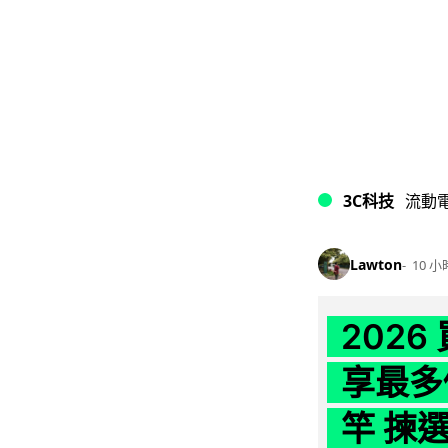
3C科技
流動
Lawton
10 小
202
享最多
竿 揀