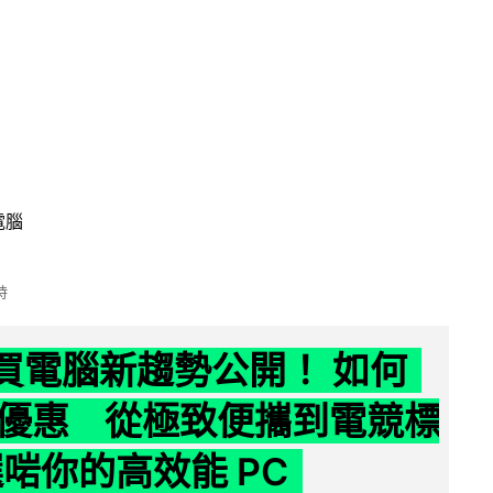
電腦
時
6 買電腦新趨勢公開！ 如何
優惠 從極致便攜到電競標
選啱你的高效能 PC