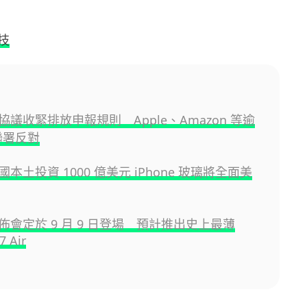
技
議收緊排放申報規則 Apple、Amazon 等逾
聯署反對
 美國本土投資 1000 億美元 iPhone 玻璃將全面美
 發佈會定於 9 月 9 日登場 預計推出史上最薄
7 Air