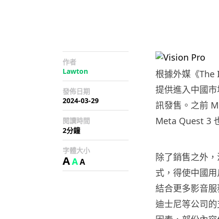
作者
Lawton
根據外媒《The In
提供進入中國市場
發佈日期
2024-03-29
訊發售。之前 Me
Meta Quest
閱讀時間
2分鐘
字體大小
除了銷售之外，消
A
A
A
式，得使中國用
結合更多影音服務內容
迪士尼等公司的