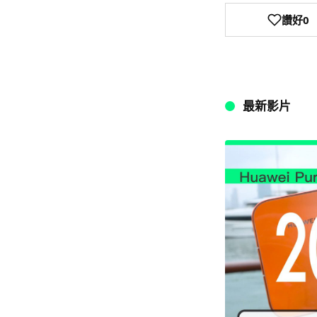
讚好
0
最新影片