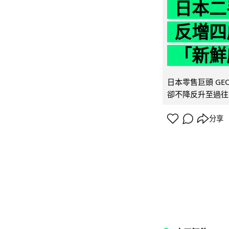
日本二
反增四
「新鮮
日本零售巨頭 GEO
卻不降反升至過往的
分享