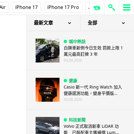
Air
iPhone 17
iPhone 17 Pro
AirPods Pro 3
Ap
最新文章
全部
城中熱話
白牌車新例今日生效 罰款上限 1
萬元最高釘牌 3 年
03.08.2026
健康
Casio 新一代 Ring Watch 加入
健康感測功能，變身平價版...
03.08.2026
科技新聞
Volvo 正式取消新車 LiDAR 功
能 已裝配車主獲補償 Lum...