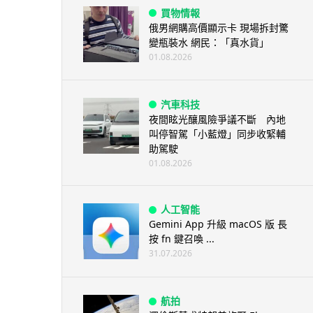
買物情報
俄男網購高價顯示卡 現場拆封驚
變瓶裝水 網民：「真水貨」
01.08.2026
汽車科技
夜間眩光釀風險爭議不斷 內地
叫停智駕「小藍燈」同步收緊輔
助駕駛
01.08.2026
人工智能
Gemini App 升級 macOS 版 長
按 fn 鍵召喚 ...
31.07.2026
航拍