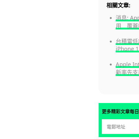
相關文章:
消息: A
用 覆蓋
台積電低調
iPhone 
Apple I
新率先支
更多精彩文章每日