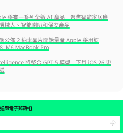
pple 將有一系列全新 AI 產品 聚焦智能家居應
機械人、智能喇叭和保安產品
公佈 2 納米晶片開始量產 Apple 將用於
18, M6 MacBook Pro
ntelligence 將整合 GPT-5 模型 下月 iOS 26 更
援
📮
送到電子郵箱