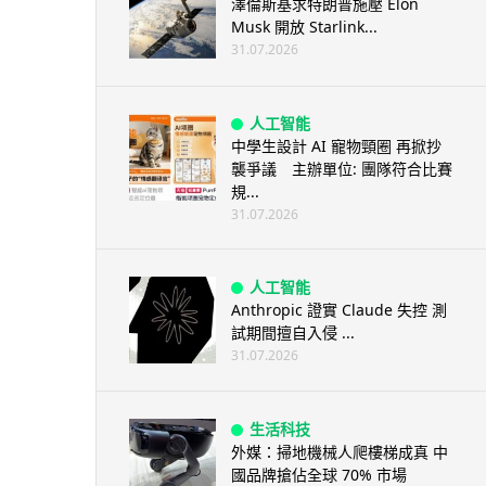
澤倫斯基求特朗普施壓 Elon
Musk 開放 Starlink...
31.07.2026
人工智能
中學生設計 AI 寵物頸圈 再掀抄
襲爭議 主辦單位: 團隊符合比賽
規...
31.07.2026
人工智能
Anthropic 證實 Claude 失控 測
試期間擅自入侵 ...
31.07.2026
生活科技
外媒：掃地機械人爬樓梯成真 中
國品牌搶佔全球 70% 市場