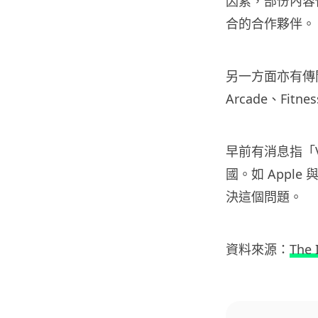
因素，部份內容
合的合作夥伴。
另一方面亦有傳聞指騰
Arcade、Fi
早前有消息指「V
國。如 Apple
決這個問題。
資料來源：
The 