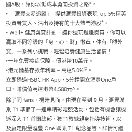
#
國A股，讓你以低成本勇闖投資之路
。
• 「滙豐交易追蹤」- 提供滙豐投資表現Top 5%精英
+
投資者買入、沽出及持有的十大熱門港股
。
• Well+ 健康奬賞計劃 – 讓你邊玩邊賺獎賞，你可以
贏取不同等級的「身．心．財」徽章，仲有「額外
賞」一系列小挑戰，輕鬆培養健康生活習慣！
•一年免費癌症保障 – 價港幣10萬元。
@
•港元儲蓄存款年利率 – 高達5.0%
。
立即透過HSBC HK App，5分鐘開立滙豐One戶
口，賺價值高達港幣4,588元^。
除了同 fans、機迷見面，由現在至到 9 月，滙豐聯
乘 T1 準備了一連串精彩電競活動，包括有機會讓機
迷深入 T1 首爾總部、獲T1教練親身指導技術，以
及贏走限量滙豐 One 聯乘 T1 紀念品等。詳情可繼