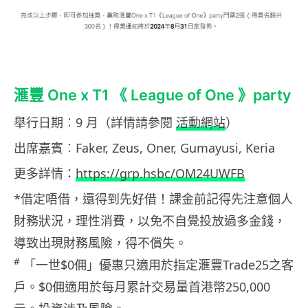
滙豐 One x T1 《 League of One 》party
舉行日期︰9 月（詳情請參閱
活動網站
）
出席嘉賓︰Faker, Zeus, Oner, Gumayusi, Keria
更多詳情：
https://grp.hsbc/OM24UWFB
*借定唔借，還得到先好借！課金前記得先注意個人
財務狀況，理性消費，以免不自覺投放過多金錢，
導致出現財務風險，得不償失。
#
「一世$0佣」優惠只適用於指定滙豐Trade25之客
戶。$0佣適用於每月累計交易量首港幣250,000