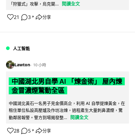
閱讀全文
「狩獵式」攻擊，烏克蘭...
21
3
分享
↗
人工智能
Lawton
10 小時
中國湖北男自學 AI 「煉金術」 屋內煉
金冒濃煙驚動全區
中國湖北黃石一名男子見金價高企，利用 AI 自學提煉黃金，在
租住單位私設高壓爐及作坊冶煉，過程產生大量刺鼻濃煙，驚
閱讀全文
動鄰居報警。警方到場揭發整...
28
5
分享
↗