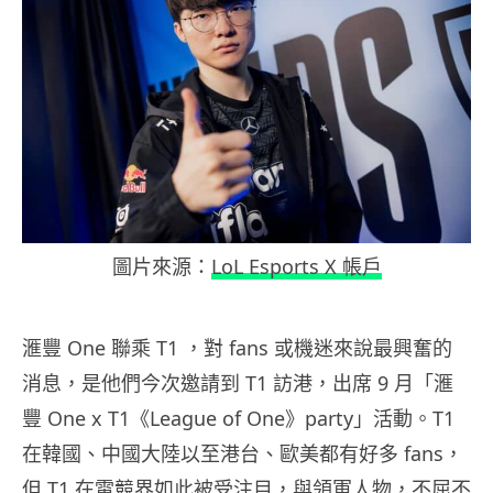
圖片來源：
LoL Esports X 帳戶
滙豐 One 聯乘 T1 ，對 fans 或機迷來說最興奮的
消息，是他們今次邀請到 T1 訪港，出席 9 月「滙
豐 One x T1《League of One》party」活動。T1
在韓國、中國大陸以至港台、歐美都有好多 fans，
但 T1 在電競界如此被受注目，與領軍人物，不屈不