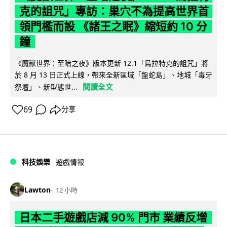
克的詛咒」專訪：巢穴不為提高世界首
領門檻而設 《諸王之眠》縮短約 10 分
鐘
《魔獸世界：至暗之夜》版本更新 12.1「烏拉特克的詛咒」將
於 8 月 13 日正式上線，帶來全新區域「盤蛇島」、地城「毒牙
閱讀全文
祭壇」、新型態世...
69
分享
科技娛樂
遊戲情報
Lawton
12 小時
日本二手遊戲店減 90% 門市 業績反增