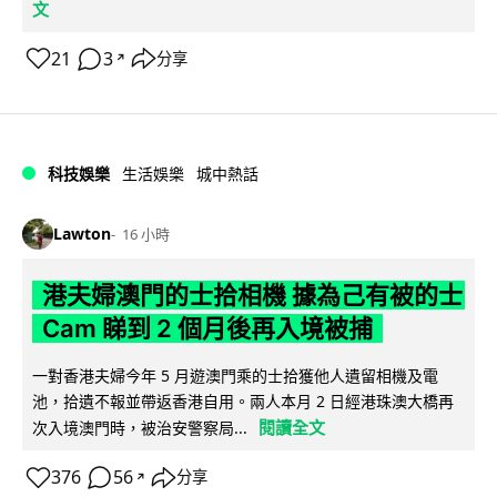
文
21
3
分享
↗
科技娛樂
生活娛樂
城中熱話
Lawton
16 小時
港夫婦澳門的士拾相機 據為己有被的士
Cam 睇到 2 個月後再入境被捕
一對香港夫婦今年 5 月遊澳門乘的士拾獲他人遺留相機及電
池，拾遺不報並帶返香港自用。兩人本月 2 日經港珠澳大橋再
閱讀全文
次入境澳門時，被治安警察局...
376
56
分享
↗