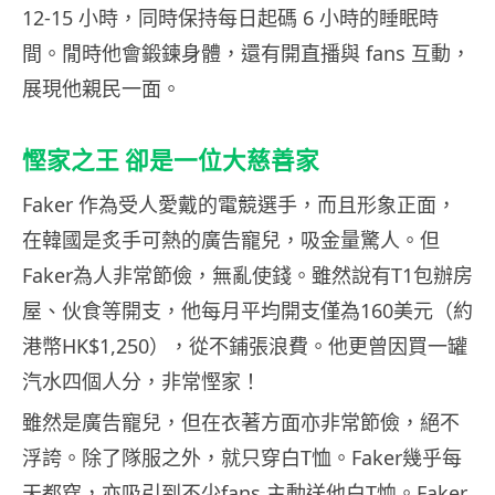
12-15 小時，同時保持每日起碼 6 小時的睡眠時
間。閒時他會鍛鍊身體，還有開直播與 fans 互動，
展現他親民一面。
慳家之王 卻是一位大慈善家
Faker 作為受人愛戴的電競選手，而且形象正面，
在韓國是炙手可熱的廣告寵兒，吸金量驚人。但
Faker為人非常節儉，無亂使錢。雖然說有T1包辦房
屋、伙食等開支，他每月平均開支僅為160美元（約
港幣HK$1,250），從不鋪張浪費。他更曾因買一罐
汽水四個人分，非常慳家！
雖然是廣告寵兒，但在衣著方面亦非常節儉，絕不
浮誇。除了隊服之外，就只穿白T恤。Faker幾乎每
天都穿，亦吸引到不少fans 主動送他白T恤。Faker