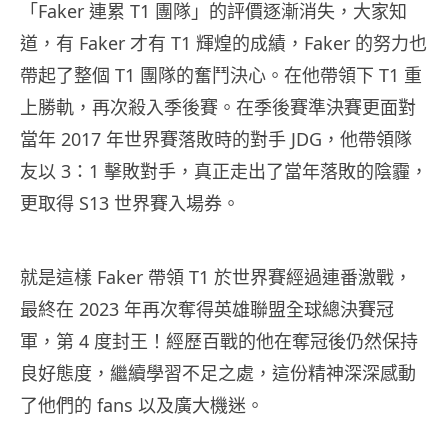
「Faker 連累 T1 團隊」的評價逐漸消失，大家知
道，有 Faker 才有 T1 輝煌的成績，Faker 的努力也
帶起了整個 T1 團隊的奮鬥決心。在他帶領下 T1 重
上勝軌，再次殺入季後賽。在季後賽準決賽更面對
當年 2017 年世界賽落敗時的對手 JDG，他帶領隊
友以 3：1 擊敗對手，真正走出了當年落敗的陰霾，
更取得 S13 世界賽入場券。
就是這樣 Faker 帶領 T1 於世界賽經過連番激戰，
最終在 2023 年再次奪得英雄聯盟全球總決賽冠
軍，第 4 度封王！經歷百戰的他在奪冠後仍然保持
良好態度，繼續學習不足之處，這份精神深深感動
了他們的 fans 以及廣大機迷。