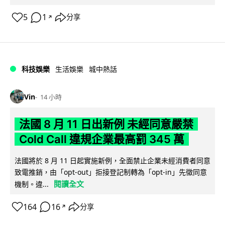
5
1
分享
↗
科技娛樂
生活娛樂
城中熱話
Vin
14 小時
法國 8 月 11 日出新例 未經同意嚴禁
Cold Call 違規企業最高罰 345 萬
法國將於 8 月 11 日起實施新例，全面禁止企業未經消費者同意
致電推銷，由「opt-out」拒接登記制轉為「opt-in」先徵同意
閱讀全文
機制。違...
164
16
分享
↗