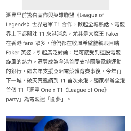
滙豐早前驚喜宣佈與英雄聯盟《League of
Legends》世界冠軍 T1 合作，掀起全城熱話。電競
界上下都關注 T1 來港消息，尤其是大魔王 Faker
在香港 fans 眾多，他們都在收風希望能親眼目睹
Faker 英姿，引起廣泛討論，足可感受到這股電競
旋風的熱力。滙豐成為全港首間支持國際電競運動
的銀行，繼去年支援亞洲電競體育賽事後，今年再
下一城，破天荒邀請到 T1 首次來港，獨家舉辦全港
首個 T1「滙豐 One x T1《League of One》
party」為電競迷「圓夢」。