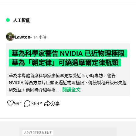
人工智能
Lawton
14 小時
華為科學家警告 NVIDIA 已近物理極限
華為「韜定律」可繞過摩爾定律瓶頸
華為半導體首席科學家廖恒罕見接受近 5 小時專訪，警告
NVIDIA 等西方晶片巨頭正逼近物理極限，傳統製程升級已失經
閱讀全文
濟效益。他同時介紹華為...
991
369
分享
↗
ADVERTISEMENT