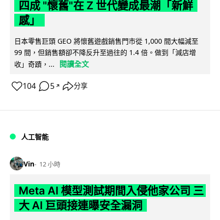
四成 "懷舊"在 Z 世代變成最潮「新鮮
感」
日本零售巨頭 GEO 將懷舊遊戲銷售門市從 1,000 間大幅減至
99 間，但銷售額卻不降反升至過往的 1.4 倍。做到「減店增
閱讀全文
收」奇蹟，...
104
5
分享
↗
人工智能
Vin
12 小時
Meta AI 模型測試期間入侵他家公司 三
大 AI 巨頭接連曝安全漏洞