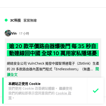
3C科技
家居無線
Vin
17 小時
逾 20 款平價路由器爆後門 每 35 秒自
動連線回中國 全球 10 萬用家私隱堪憂
網絡安全公司 VulnCheck 揭發中國智博通電子（Zbtlink）生產
閱
的 20 多款路由器內置後門程式「Endlessdoors」（無盡...
讀全文
本網站正使用 Cookie
710
177
分享
↗
我們使用 Cookie 改善網站體驗。 繼續使用
我們的網站即表示您同意我們的
Cookie 政
策
。