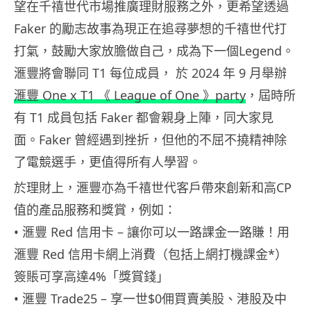
望在千禧世代市場推廣理財服務之外，更希望透過
Faker 的勵志故事為現正在追尋夢想的千禧世代打
打氣，鼓勵大家放膽做自己，成為下一個Legend。
滙豐將會聯同 T1 每位成員， 於 2024 年 9 月舉辦
滙豐 One x T1 《 League of One 》party
，屆時所
有 T1 成員包括 Faker 都會親身上陣，同大家見
面。Faker 曾經遇到挫折，但他的不屈不撓精神除
了電競選手，更值得所有人學習。
於理財上，滙豐亦為千禧世代客戶帶來創新和高CP
值的產品服務和獎賞，例如：
• 滙豐 Red 信用卡 – 讓你可以一路課金一路賺！用
滙豐 Red 信用卡網上消費（包括上網打機課金*）
簽賬可享高達4%「獎賞錢」
• 滙豐 Trade25 – 享一世$0佣買賣美股、港股及中