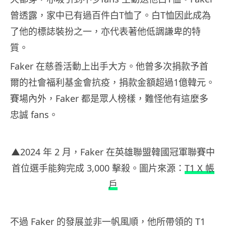
曾透露，家中已有過百件白T恤了。白T恤因此成為
了他的標誌裝扮之一，亦代表著他低調謙卑的特
質。
Faker 在慈善活動上出手大方。他曾多次捐款予首
爾的社會福利基金會抗疫，捐款金額超過1億韓元。
賽場內外，Faker 都是眾人榜樣，難怪他有這麼多
忠誠 fans。
▲2024 年 2 月，Faker 在英雄聯盟韓國冠軍聯賽中
首位選手能夠完成 3,000 擊殺。圖片來源：
T1 X 帳
戶
不過 Faker 的發展並非一帆風順，他所帶領的 T1