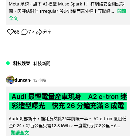
Meta 承認，旗下 AI 模型 Muse Spark 1.1 在網絡安全測試期
閱讀
間，因評估夥伴 Irregular 設定出錯而意外連上互聯網...
全文
66
7
分享
↗
科技娛樂
科技新聞
duncan
13 小時
Audi 最慳電量產車現身 A2 e-tron 迷
彩造型曝光 快充 26 分鐘充滿 8 成電
Audi 呢部新車，能耗竟然係25年前嘅一半。 A2 e-tron 風阻低
至0.24，每百公里只需12.8 kWh，一度電行到7.8公里。6...
閱讀全文