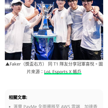
▲Faker（獎盃右方） 同 T1 隊友分享冠軍喜悅。圖
片來源：
LoL Esports X 帳戶
相關文章:
滙豐 PayMe 全面遷移至 AWS 雲端 加速香