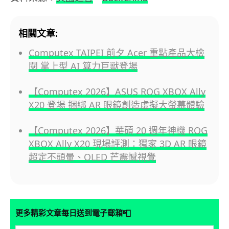
相關文章:
Computex TAIPEI 前夕 Acer 重點產品大檢
閱 掌上型 AI 算力巨獸登場
【Computex 2026】ASUS ROG XBOX Ally
X20 登場 捆綁 AR 眼鏡創造虛擬大螢幕體驗
【Computex 2026】華碩 20 週年神機 ROG
XBOX Ally X20 現場評測：獨家 3D AR 眼鏡
超定不頭暈、OLED 芒震憾視覺
📮
更多精彩文章每日送到電子郵箱