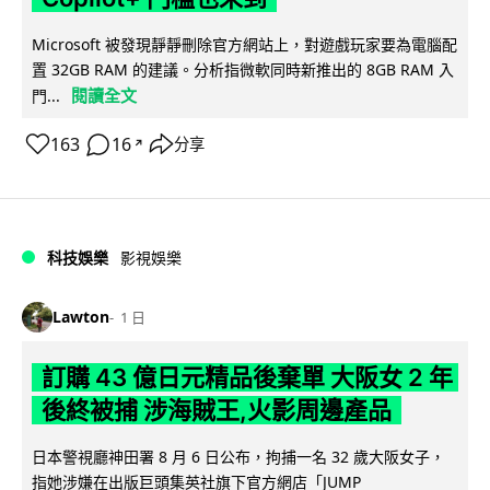
Microsoft 被發現靜靜刪除官方網站上，對遊戲玩家要為電腦配
置 32GB RAM 的建議。分析指微軟同時新推出的 8GB RAM 入
閱讀全文
門...
163
16
分享
↗
科技娛樂
影視娛樂
Lawton
1 日
訂購 43 億日元精品後棄單 大阪女 2 年
後終被捕 涉海賊王,火影周邊產品
日本警視廳神田署 8 月 6 日公布，拘捕一名 32 歲大阪女子，
指她涉嫌在出版巨頭集英社旗下官方網店「JUMP