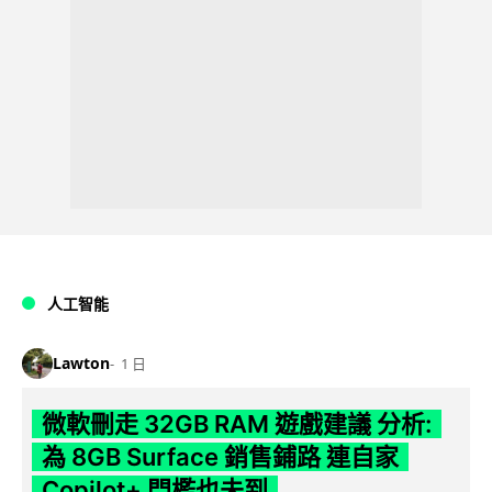
人工智能
Lawton
1 日
微軟刪走 32GB RAM 遊戲建議 分析:
為 8GB Surface 銷售鋪路 連自家
Copilot+ 門檻也未到