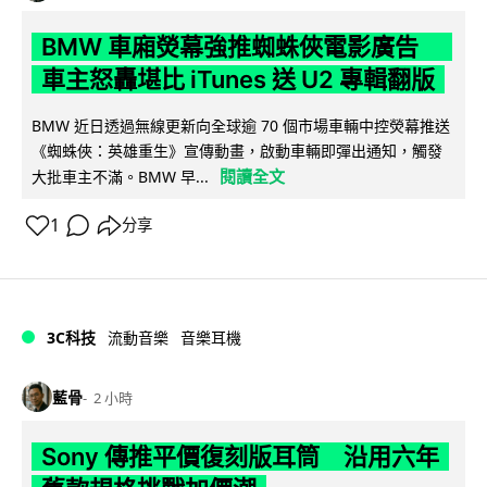
BMW 車廂熒幕強推蜘蛛俠電影廣告
車主怒轟堪比 iTunes 送 U2 專輯翻版
BMW 近日透過無線更新向全球逾 70 個市場車輛中控熒幕推送
《蜘蛛俠：英雄重生》宣傳動畫，啟動車輛即彈出通知，觸發
閱讀全文
大批車主不滿。BMW 早...
1
分享
3C科技
流動音樂
音樂耳機
藍骨
2 小時
Sony 傳推平價復刻版耳筒 沿用六年