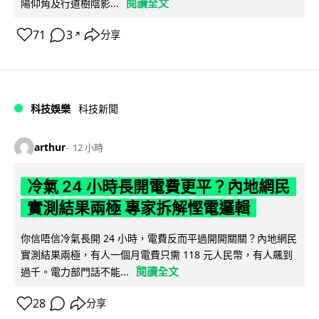
閱讀全文
陽仰角及行道樹陰影...
71
3
分享
↗
科技娛樂
科技新聞
arthur
12 小時
冷氣 24 小時長開電費更平？內地網民
實測結果兩極 專家拆解慳電邏輯
你信唔信冷氣長開 24 小時，電費反而平過開開關關？內地網民
實測結果兩極，有人一個月電費只需 118 元人民幣，有人飆到
閱讀全文
過千。電力部門話不能...
28
分享