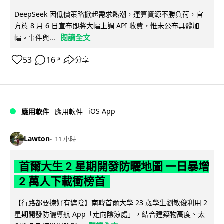
DeepSeek 因低價策略掀起需求熱潮，運算資源不勝負荷，官
方於 8 月 6 日宣布即將大幅上調 API 收費，惟未公布具體加
閱讀全文
幅。事件與...
53
16
分享
↗
iOS App
應用軟件
應用軟件
Lawton
11 小時
首爾大生 2 星期開發防曬地圖 一日暴增
2 萬人下載衝榜首
【行路都要揀好有遮陰】南韓首爾大學 23 歲學生劉敏俊利用 2
星期開發防曬導航 App「走向陰涼處」，結合建築物高度、太