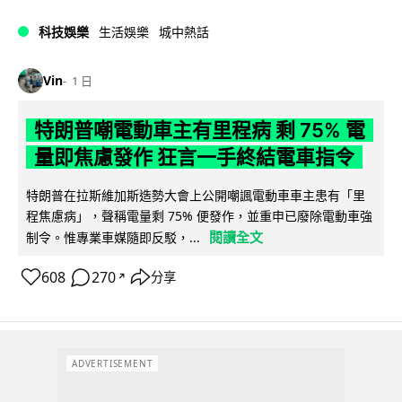
科技娛樂
生活娛樂
城中熱話
Vin
1 日
特朗普嘲電動車主有里程病 剩 75% 電
量即焦慮發作 狂言一手終結電車指令
特朗普在拉斯維加斯造勢大會上公開嘲諷電動車車主患有「里
程焦慮病」，聲稱電量剩 75% 便發作，並重申已廢除電動車強
閱讀全文
制令。惟專業車媒隨即反駁，...
608
270
分享
↗
ADVERTISEMENT