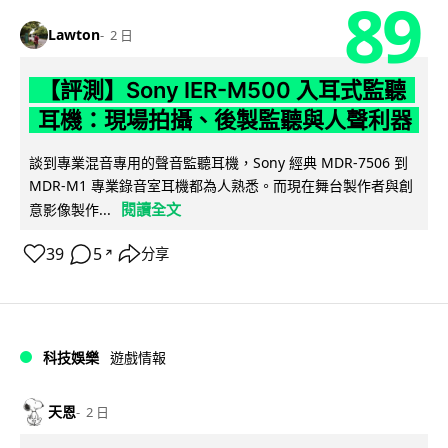
89
Lawton
2 日
【評測】Sony IER-M500 入耳式監聽
耳機：現場拍攝、後製監聽與人聲利器
談到專業混音專用的聲音監聽耳機，Sony 經典 MDR-7506 到
MDR-M1 專業錄音室耳機都為人熟悉。而現在舞台製作者與創
閱讀全文
意影像製作...
39
5
分享
↗
科技娛樂
遊戲情報
天恩
2 日