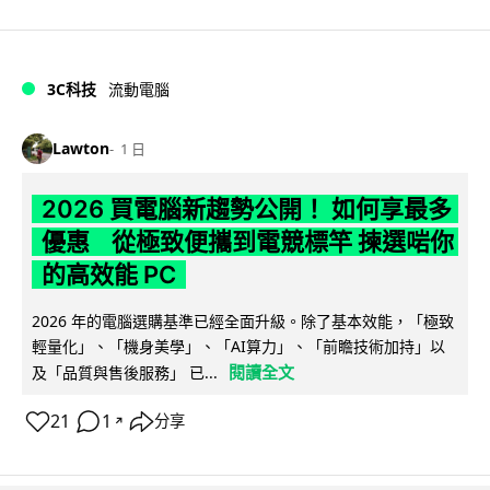
3C科技
流動電腦
Lawton
1 日
2026 買電腦新趨勢公開！ 如何享最多
優惠 從極致便攜到電競標竿 揀選啱你
的高效能 PC
2026 年的電腦選購基準已經全面升級。除了基本效能，「極致
輕量化」、「機身美學」、「AI算力」、「前瞻技術加持」以
閱讀全文
及「品質與售後服務」 已...
21
1
分享
↗