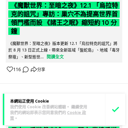
《魔獸世界：至暗之夜》12.1 「烏拉特
克的詛咒」專訪：巢穴不為提高世界首
領門檻而設 《諸王之眠》縮短約 10 分
鐘
《魔獸世界：至暗之夜》版本更新 12.1「烏拉特克的詛咒」將
於 8 月 13 日正式上線，帶來全新區域「盤蛇島」、地城「毒牙
閱讀全文
祭壇」、新型態世...
116
分享
科技娛樂
遊戲情報
本網站正使用 Cookie
我們使用 Cookie 改善網站體驗。 繼續使用
我們的網站即表示您同意我們的
Cookie 政
Lawton
2 日
策
。