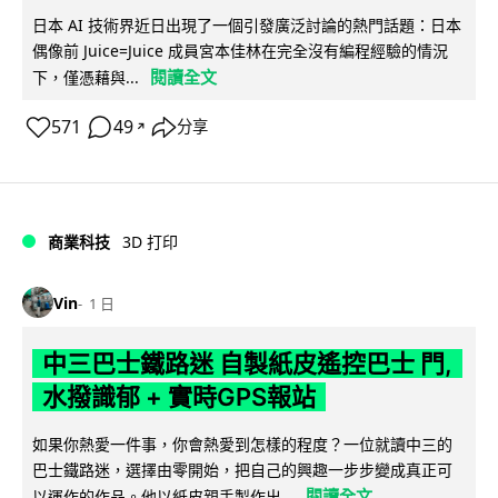
日本 AI 技術界近日出現了一個引發廣泛討論的熱門話題：日本
偶像前 Juice=Juice 成員宮本佳林在完全沒有編程經驗的情況
閱讀全文
下，僅憑藉與...
571
49
分享
↗
商業科技
3D 打印
Vin
1 日
中三巴士鐵路迷 自製紙皮遙控巴士 門,
水撥識郁 + 實時GPS報站
如果你熱愛一件事，你會熱愛到怎樣的程度？一位就讀中三的
巴士鐵路迷，選擇由零開始，把自己的興趣一步步變成真正可
閱讀全文
以運作的作品。他以紙皮親手製作出...