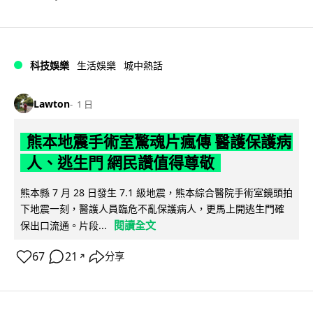
科技娛樂
生活娛樂
城中熱話
Lawton
1 日
熊本地震手術室驚魂片瘋傳 醫護保護病
人、逃生門 網民讚值得尊敬
熊本縣 7 月 28 日發生 7.1 級地震，熊本綜合醫院手術室鏡頭拍
下地震一刻，醫護人員臨危不亂保護病人，更馬上開逃生門確
閱讀全文
保出口流通。片段...
67
21
分享
↗