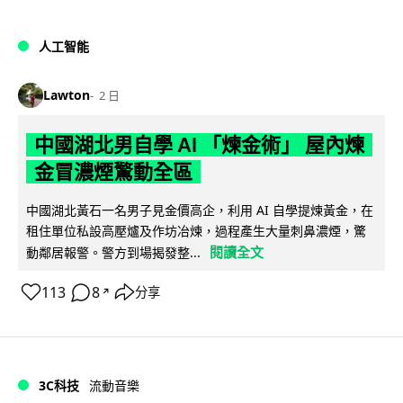
人工智能
Lawton
2 日
中國湖北男自學 AI 「煉金術」 屋內煉
金冒濃煙驚動全區
中國湖北黃石一名男子見金價高企，利用 AI 自學提煉黃金，在
租住單位私設高壓爐及作坊冶煉，過程產生大量刺鼻濃煙，驚
閱讀全文
動鄰居報警。警方到場揭發整...
113
8
分享
↗
3C科技
流動音樂