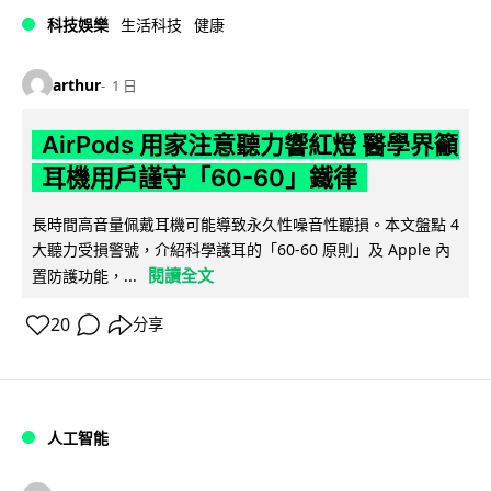
科技娛樂
生活科技
健康
arthur
1 日
AirPods 用家注意聽力響紅燈 醫學界籲
耳機用戶謹守「60-60」鐵律
長時間高音量佩戴耳機可能導致永久性噪音性聽損。本文盤點 4
大聽力受損警號，介紹科學護耳的「60-60 原則」及 Apple 內
閱讀全文
置防護功能，...
20
分享
人工智能