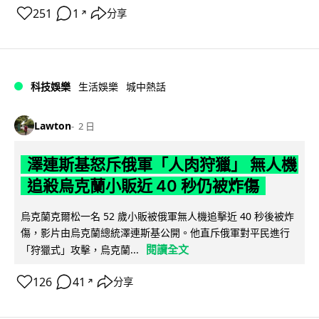
251
1
分享
↗
科技娛樂
生活娛樂
城中熱話
Lawton
2 日
澤連斯基怒斥俄軍「人肉狩獵」 無人機
追殺烏克蘭小販近 40 秒仍被炸傷
烏克蘭克爾松一名 52 歲小販被俄軍無人機追擊近 40 秒後被炸
傷，影片由烏克蘭總統澤連斯基公開。他直斥俄軍對平民進行
閱讀全文
「狩獵式」攻擊，烏克蘭...
126
41
分享
↗