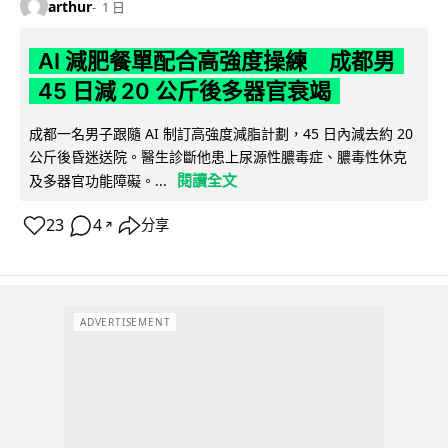
arthur
1 日
AI 減肥餐單配合高強度操練 成都男
45 日減 20 公斤後多器官衰竭
成都一名男子跟隨 AI 制訂高強度減脂計劃，45 日內減去約 20
公斤後昏迷送院。醫生診斷他患上尿源性膿毒症、膿毒性休克
閱讀全文
及多器官功能障礙。...
23
4
分享
↗
ADVERTISEMENT