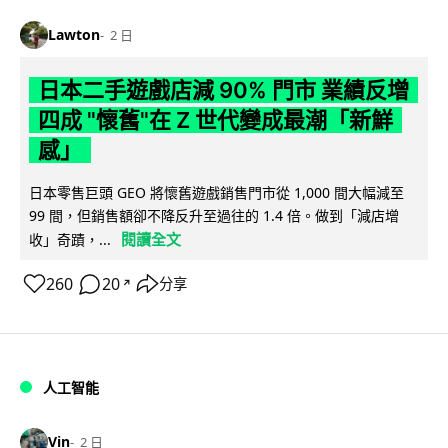
Lawton
2 日
日本二手遊戲店減 90% 門市 業績反增
四成 "懷舊"在 Z 世代變成最潮「新鮮
感」
日本零售巨頭 GEO 將懷舊遊戲銷售門市從 1,000 間大幅減至
99 間，但銷售額卻不降反升至過往的 1.4 倍。做到「減店增
閱讀全文
收」奇蹟，...
260
20
分享
↗
人工智能
Vin
2 日