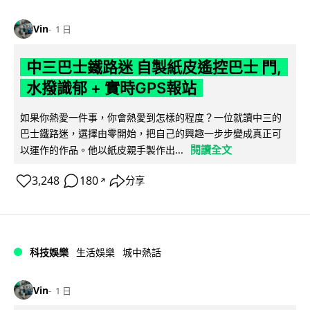
Vin
1 日
中三巴士鐵路迷 自製紙皮遙控巴士 門,
水撥識郁 + 實時GPS報站
如果你熱愛一件事，你會熱愛到怎樣的程度？一位就讀中三的
巴士鐵路迷，選擇由零開始，把自己的興趣一步步變成真正可
閱讀全文
以運作的作品。他以紙皮親手製作出...
3,248
180
分享
↗
科技娛樂
生活娛樂
城中熱話
Vin
1 日