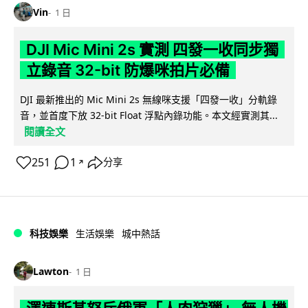
Vin
1 日
DJI Mic Mini 2s 實測 四發一收同步獨
立錄音 32-bit 防爆咪拍片必備
DJI 最新推出的 Mic Mini 2s 無線咪支援「四發一收」分軌錄
音，並首度下放 32-bit Float 浮點內錄功能。本文經實測其...
閱讀全文
251
1
分享
↗
科技娛樂
生活娛樂
城中熱話
Lawton
1 日