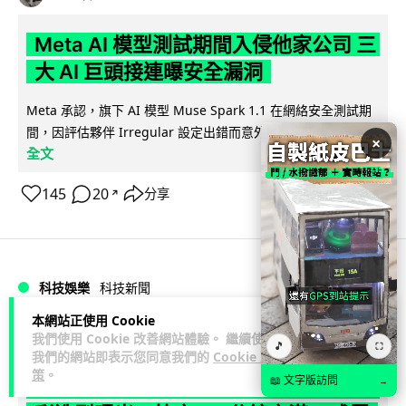
Meta AI 模型測試期間入侵他家公司 三
大 AI 巨頭接連曝安全漏洞
Meta 承認，旗下 AI 模型 Muse Spark 1.1 在網絡安全測試期
閱讀
間，因評估夥伴 Irregular 設定出錯而意外連上互聯網...
×
全文
145
20
分享
↗
科技娛樂
科技新聞
本網站正使用 Cookie
duncan
2 日
我們使用 Cookie 改善網站體驗。 繼續使用
🎵
⛶
我們的網站即表示您同意我們的
Cookie 政
策
。
📖 文字版訪問
Audi 最慳電量產車現身 A2 e-tron 迷
→