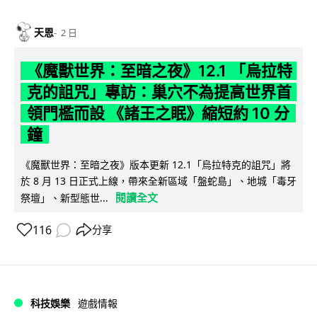
天恩
2 日
《魔獸世界：至暗之夜》12.1 「烏拉特
克的詛咒」專訪：巢穴不為提高世界首
領門檻而設 《諸王之眠》縮短約 10 分
鐘
《魔獸世界：至暗之夜》版本更新 12.1「烏拉特克的詛咒」將
於 8 月 13 日正式上線，帶來全新區域「盤蛇島」、地城「毒牙
閱讀全文
祭壇」、新型態世...
116
分享
科技娛樂
遊戲情報