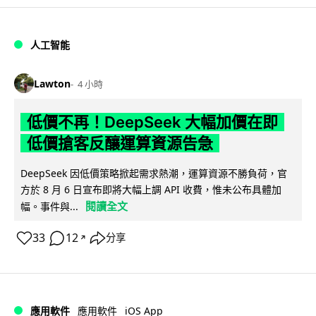
人工智能
Lawton
4 小時
低價不再！DeepSeek 大幅加價在即
低價搶客反釀運算資源告急
DeepSeek 因低價策略掀起需求熱潮，運算資源不勝負荷，官
方於 8 月 6 日宣布即將大幅上調 API 收費，惟未公布具體加
閱讀全文
幅。事件與...
33
12
分享
↗
iOS App
應用軟件
應用軟件