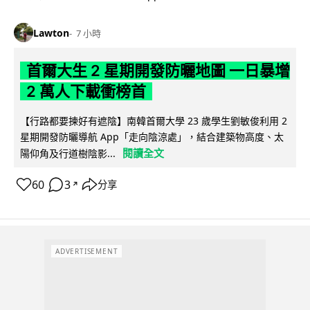
Lawton
7 小時
首爾大生 2 星期開發防曬地圖 一日暴增
2 萬人下載衝榜首
【行路都要揀好有遮陰】南韓首爾大學 23 歲學生劉敏俊利用 2
星期開發防曬導航 App「走向陰涼處」，結合建築物高度、太
閱讀全文
陽仰角及行道樹陰影...
60
3
分享
↗
ADVERTISEMENT