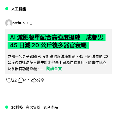
人工智能
arthur
1 日
AI 減肥餐單配合高強度操練 成都男
45 日減 20 公斤後多器官衰竭
成都一名男子跟隨 AI 制訂高強度減脂計劃，45 日內減去約 20
公斤後昏迷送院。醫生診斷他患上尿源性膿毒症、膿毒性休克
閱讀全文
及多器官功能障礙。...
22
4
分享
↗
3C科技
家居無線
影音產品