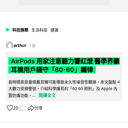
科技娛樂
生活科技
健康
arthur
1 日
AirPods 用家注意聽力響紅燈 醫學界籲
耳機用戶謹守「60-60」鐵律
長時間高音量佩戴耳機可能導致永久性噪音性聽損。本文盤點 4
大聽力受損警號，介紹科學護耳的「60-60 原則」及 Apple 內
閱讀全文
置防護功能，...
20
分享