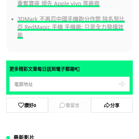
重奪寶座 領先 Apple vivo 等廠商
3DMark 不再忍中國手機跑分作弊 除名努比
亞 RedMagic 手機 手機廠: 只是全力發揮效
能
📮
更多精彩文章每日送到電子郵箱
讚好
0
看留言
分享
最新影片