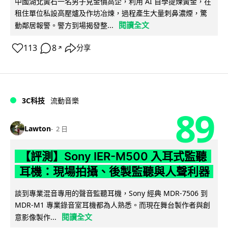
中國湖北黃石一名男子見金價高企，利用 AI 自學提煉黃金，在
租住單位私設高壓爐及作坊冶煉，過程產生大量刺鼻濃煙，驚
閱讀全文
動鄰居報警。警方到場揭發整...
113
8
分享
↗
3C科技
流動音樂
89
Lawton
2 日
【評測】Sony IER-M500 入耳式監聽
耳機：現場拍攝、後製監聽與人聲利器
談到專業混音專用的聲音監聽耳機，Sony 經典 MDR-7506 到
MDR-M1 專業錄音室耳機都為人熟悉。而現在舞台製作者與創
閱讀全文
意影像製作...