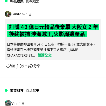
科技娛樂
影視娛樂
Lawton
1 日
訂購 43 億日元精品後棄單 大阪女 2 年
後終被捕 涉海賊王,火影周邊產品
日本警視廳神田署 8 月 6 日公布，拘捕一名 32 歲大阪女子，
指她涉嫌在出版巨頭集英社旗下官方網店「JUMP
閱讀全文
CHARACTERS ST...
68
9
分享
↗
商業科技
資訊保安
Vin
1 日