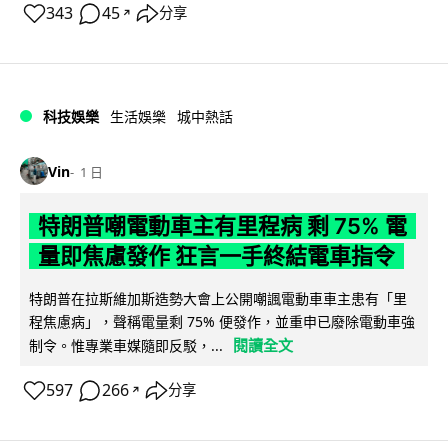
343
45
分享
↗
科技娛樂
生活娛樂
城中熱話
Vin
1 日
特朗普嘲電動車主有里程病 剩 75% 電
量即焦慮發作 狂言一手終結電車指令
特朗普在拉斯維加斯造勢大會上公開嘲諷電動車車主患有「里
程焦慮病」，聲稱電量剩 75% 便發作，並重申已廢除電動車強
閱讀全文
制令。惟專業車媒隨即反駁，...
597
266
分享
↗