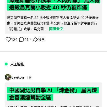
澤連斯基怒斥俄軍「人肉狩獵」 無人機
追殺烏克蘭小販近 40 秒仍被炸傷
烏克蘭克爾松一名 52 歲小販被俄軍無人機追擊近 40 秒後被炸
傷，影片由烏克蘭總統澤連斯基公開。他直斥俄軍對平民進行
閱讀全文
「狩獵式」攻擊，烏克蘭...
124
41
分享
↗
人工智能
Lawton
1 日
中國湖北男自學 AI 「煉金術」 屋內煉
金冒濃煙驚動全區