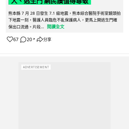
人、逃生門 網民讚值得尊敬
熊本縣 7 月 28 日發生 7.1 級地震，熊本綜合醫院手術室鏡頭拍
下地震一刻，醫護人員臨危不亂保護病人，更馬上開逃生門確
閱讀全文
保出口流通。片段...
67
20
分享
↗
ADVERTISEMENT