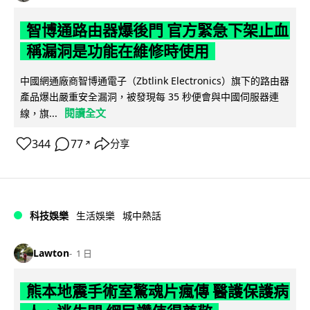
智博通路由器爆後門 官方緊急下架止血
稱漏洞是功能在維修時使用
中國網通廠商智博通電子（Zbtlink Electronics）旗下的路由器
產品爆出嚴重安全漏洞，被發現每 35 秒便會與中國伺服器連
閱讀全文
線，旗...
344
77
分享
↗
科技娛樂
生活娛樂
城中熱話
Lawton
1 日
熊本地震手術室驚魂片瘋傳 醫護保護病