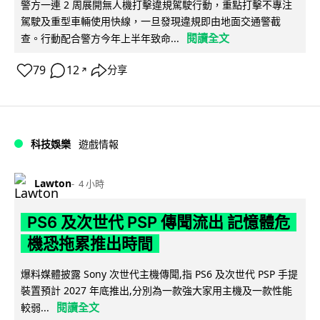
警方一連 2 周展開無人機打擊違規駕駛行動，重點打擊不專注
駕駛及重型車輛使用快線，一旦發現違規即由地面交通警截
閱讀全文
查。行動配合警方今年上半年致命...
79
12
分享
↗
科技娛樂
遊戲情報
Lawton
4 小時
PS6 及次世代 PSP 傳聞流出 記憶體危
機恐拖累推出時間
爆料媒體披露 Sony 次世代主機傳聞,指 PS6 及次世代 PSP 手提
裝置預計 2027 年底推出,分別為一款強大家用主機及一款性能
閱讀全文
較弱...