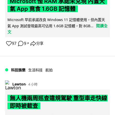
Microsoft 慳 RAM 承諾未兌現 內置天
氣 App 竟食 1.6GB 記憶體
Microsoft 早前承諾改良 Windows 11 記憶體使用，但內置天
閱讀全
氣 App 測試發現最高可佔用 1.6GB 記憶體，對 8GB...
文
97
9
分享
↗
科技娛樂
生活科技
航拍
Lawton
4 小時
無人機兩周巡查違規駕駛 重型車走快線
即時被截查