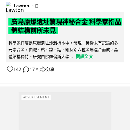
Lawton
1 日
廣島原爆遺址驚現神秘合金 科學家指晶
體結構前所未見
科學家在廣島原爆遺址沙灘樣本中，發現一種從未有記錄的多
元素合金，由鐵、鉻、鎳、錳、鉬及鋁六種金屬混合而成，晶
閱讀全文
體結構獨特。研究由佛羅倫斯大學...
142
17
分享
↗
ADVERTISEMENT