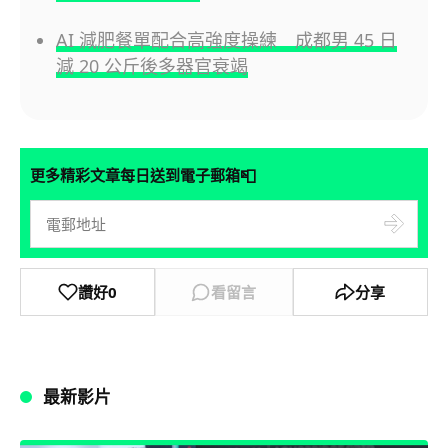
AI 減肥餐單配合高強度操練 成都男 45 日
減 20 公斤後多器官衰竭
📮
更多精彩文章每日送到電子郵箱
讚好
0
看留言
分享
最新影片