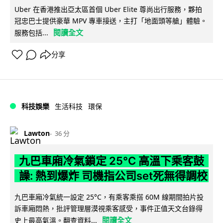
Uber 在香港推出亞太區首個 Uber Elite 尊尚出行服務，夥拍
冠忠巴士提供豪華 MPV 專車接送，主打「地面頭等艙」體驗。
閱讀全文
服務包括...
分享
科技娛樂
生活科技
環保
Lawton
36 分
九巴車廂冷氣鎖定 25°C 高溫下乘客鼓
譟: 熱到爆炸 司機指公司set死無得調校
九巴車廂冷氣統一設定 25°C，有乘客乘搭 60M 線期間拍片投
訴車廂悶熱，批評管理層漠視乘客感受，事件正值天文台錄得
閱讀全文
史上最高氣溫。翻查資料...