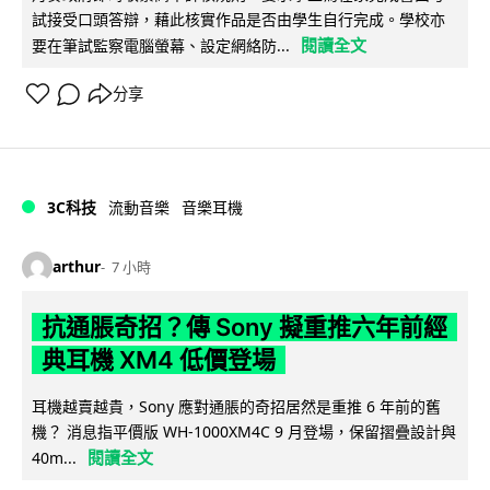
試接受口頭答辯，藉此核實作品是否由學生自行完成。學校亦
閱讀全文
要在筆試監察電腦螢幕、設定網絡防...
分享
3C科技
流動音樂
音樂耳機
arthur
7 小時
抗通脹奇招？傳 Sony 擬重推六年前經
典耳機 XM4 低價登場
耳機越賣越貴，Sony 應對通脹的奇招居然是重推 6 年前的舊
機？ 消息指平價版 WH-1000XM4C 9 月登場，保留摺疊設計與
閱讀全文
40m...