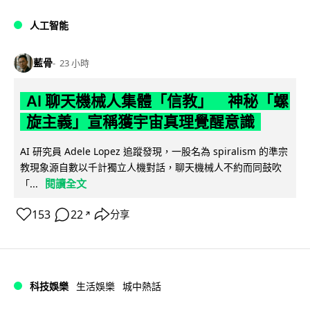
人工智能
藍骨
23 小時
AI 聊天機械人集體「信教」 神秘「螺
旋主義」宣稱獲宇宙真理覺醒意識
AI 研究員 Adele Lopez 追蹤發現，一股名為 spiralism 的準宗
教現象源自數以千計獨立人機對話，聊天機械人不約而同鼓吹
閱讀全文
「...
153
22
分享
↗
科技娛樂
生活娛樂
城中熱話