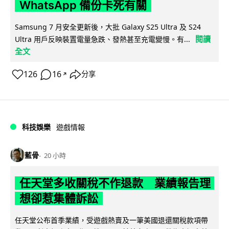
WhatsApp 備份卡死有關
Samsung 7 月安全更新後，大批 Galaxy S25 Ultra 及 S24
閱讀
Ultra 用戶反映裝置電量急跌、發熱甚至充電變慢。有...
全文
126
16
分享
↗
科技娛樂
遊戲情報
藍骨
20 小時
任天堂多收關稅不作退款 業績報告理
想卻惹集體訴訟
任天堂公布首季業績，受遊戲熱賣及一筆美國退還關稅款項帶