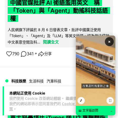
中國官媒批評 AI 術語濫用英文 稱
「Token」與「Agent」動搖科技話語
權
人民網旗下評論於 8 月 6 日發表文章，批評中國廣泛使用
「Token」、「Agent」及「LLM」等英文術語，認為做法侵蝕
×
閱讀全文
中文表意空間及科...
790
341
分享
↗
科技娛樂
生活科技
汽車科技
本網站正使用 Cookie
藍骨
1 日
我們使用 Cookie 改善網站體驗。 繼續使用
🎵
⛶
我們的網站即表示您同意我們的
Cookie 政
策
。
BMW 車廂熒幕強推蜘蛛俠電影廣告
📖 文字版訪問
→
車主怒轟堪比 iTunes 送 U2 專輯翻版