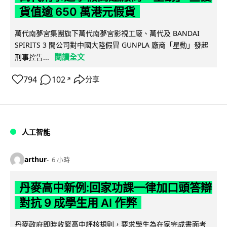
貨值逾 650 萬港元假貨
萬代南夢宮集團旗下萬代南夢宮影視工廠、萬代及 BANDAI
SPIRITS 3 間公司對中國大陸假冒 GUNPLA 廠商「星動」發起
閱讀全文
刑事控告...
794
102
分享
↗
人工智能
arthur
6 小時
丹麥高中新例:回家功課一律加口頭答辯
對抗 9 成學生用 AI 作弊
丹麥政府即時收緊高中評核規則，要求學生為在家完成書面考