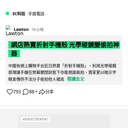
3C科技
手提電話
Lawton
19 小時
網店熱賣折射手機殼 光學稜鏡變偷拍神
器
中國有網上購物平台近日熱賣「折射手機殼」，利用光學稜鏡
原理讓手機在熒幕關閉狀態下亦能側面偷拍，賣家更以暗示字
閱讀全文
眼宣傳供不法分子偷拍他人裙底
793
88
分享
↗
ADVERTISEMENT