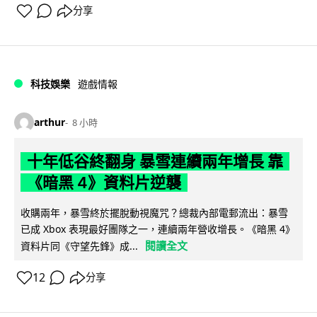
分享
科技娛樂
遊戲情報
arthur
8 小時
十年低谷終翻身 暴雪連續兩年增長 靠
《暗黑 4》資料片逆襲
收購兩年，暴雪終於擺脫動視魔咒？總裁內部電郵流出：暴雪
已成 Xbox 表現最好團隊之一，連續兩年營收增長。《暗黑 4》
閱讀全文
資料片同《守望先鋒》成...
12
分享