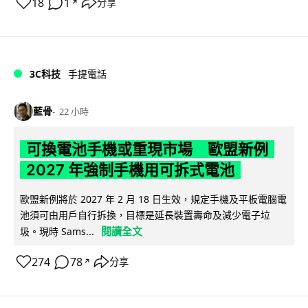
18
1
分享
↗
3C科技
手提電話
藍骨
22 小時
可換電池手機或重現市場 歐盟新例
2027 年強制手機用可拆式電池
歐盟新例將於 2027 年 2 月 18 日生效，規定手機及平板電腦電
池須可由用戶自行拆換，目標是延長裝置壽命及減少電子垃
閱讀全文
圾。現時 Sams...
274
78
分享
↗