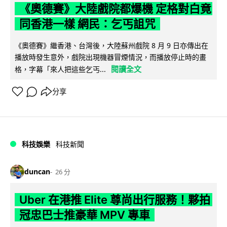
《奧德賽》大陸戲院都爆機 定格對白竟
同香港一樣 網民：乞丐詛咒
《奧德賽》繼香港、台灣後，大陸蘇州戲院 8 月 9 日亦傳出在
播放時發生意外，戲院出現機器冒煙情況，而播放停止時的畫
閱讀全文
格，字幕「來人把這些乞丐...
分享
科技娛樂
科技新聞
duncan
26 分
Uber 在港推 Elite 尊尚出行服務！夥拍
冠忠巴士推豪華 MPV 專車