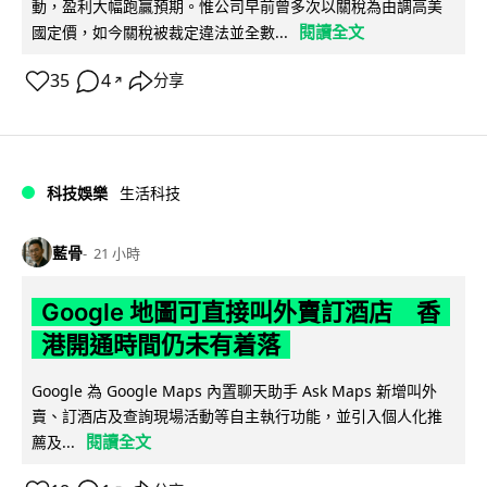
動，盈利大幅跑贏預期。惟公司早前曾多次以關稅為由調高美
閱讀全文
國定價，如今關稅被裁定違法並全數...
35
4
分享
↗
科技娛樂
生活科技
藍骨
21 小時
Google 地圖可直接叫外賣訂酒店 香
港開通時間仍未有着落
Google 為 Google Maps 內置聊天助手 Ask Maps 新增叫外
賣、訂酒店及查詢現場活動等自主執行功能，並引入個人化推
閱讀全文
薦及...