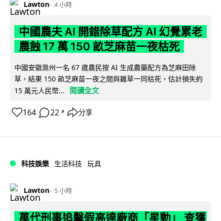
Lawton
4 小時
中國農夫 AI 開錯除草配方 AI 幻覺累老
農蝕 17 萬 150 畝芝麻苗一夜枯死
中國安徽滁州一名 67 歲農民按 AI 生成農藥配方為芝麻田除
草，結果 150 畝芝麻苗一夜之間與雜草一同枯死，估計損失約
閱讀全文
15 萬元人民幣...
164
22
分享
↗
科技娛樂
生活科技
玩具
Lawton
5 小時
萬代刑事追擊假高達廠商「星動」 查獲