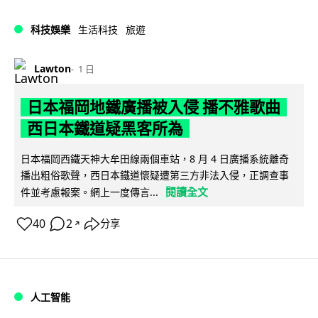
科技娛樂
生活科技
旅遊
Lawton
1 日
日本福岡地鐵廣播被入侵 播不雅歌曲
西日本鐵道疑黑客所為
日本福岡西鐵天神大牟田線兩個車站，8 月 4 日廣播系統離奇
播出粗俗歌聲，西日本鐵道懷疑遭第三方非法入侵，正調查事
閱讀全文
件並考慮報案。網上一度傳言...
40
2
分享
↗
人工智能