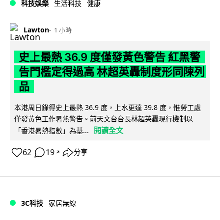
科技娛樂
生活科技
健康
Lawton
1 小時
史上最熱 36.9 度僅發黃色警告 紅黑警
告門檻定得過高 林超英轟制度形同陳列
品
本港周日錄得史上最熱 36.9 度，上水更達 39.8 度，惟勞工處
僅發黃色工作暑熱警告。前天文台台長林超英轟現行機制以
閱讀全文
「香港暑熱指數」為基...
62
19
分享
↗
3C科技
家居無線