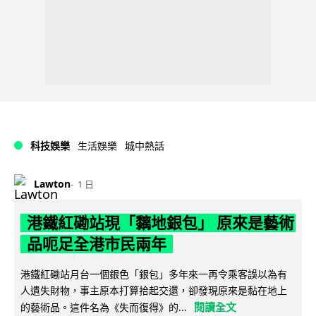
科技娛樂
生活娛樂
城中熱話
Lawton
1 日
港鐵紅磡站現「黐地銀包」 原來是藝術
品呃足全港市民兩年
港鐵紅磡站月台一個銀色「銀包」多年來一再令乘客誤以為有
人遺失財物，事主原本打算拾起交還，卻發現原來是黏在地上
閱讀全文
的藝術品。這件名為《失而復得》的...