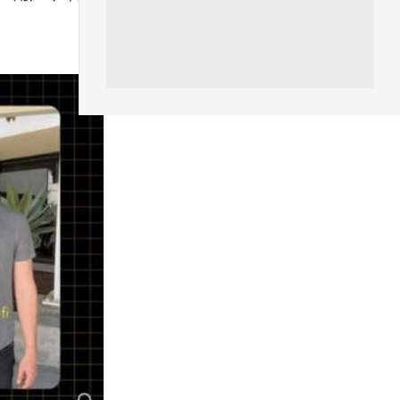
城中熱話
港夫婦澳門的士拾相機 據為己有
被的士 Cam 睇到 2 個月後再...
06.08.2026
家居無線
逾 20 款平價路由器爆後門 每 35
秒自動連線回中國 全球 10 ...
06.08.2026
人工智能
Tesla HW3 舊硬件裝 FSD v14
Lite 頻現過熱 部分...
06.08.2026