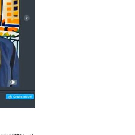
05.08.2026
人工智能
Elon Musk: SpaceX 將挑戰萬億
年收入 目標明年數據...
05.08.2026
人工智能
港大研原子級新晶片 AI 搜尋速度
提升一億倍 手機人臉識別免上雲
端
05.08.2026
旅遊
中國大陸航線燃油附加費今日再
降 連續 3 個月下調
05.08.2026