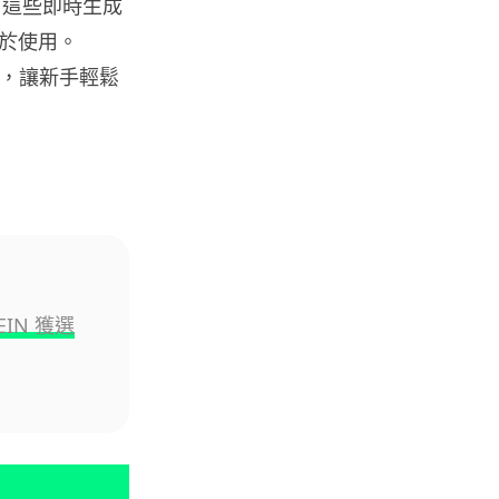
表示，這些即時生成
於使用。
區塊鏈
 效果，讓新手輕鬆
Fun Coffee 咖啡騙局爆煲 咖啡
包裝虛擬貨幣投資騙局 ...
05.08.2026
智慧城市
網約車條例生效 有司機暫時停工
避風頭 的士業界籲白牌 &#8...
05.08.2026
EIN 獲選
人工智能
白宮拒測中國開放 AI 模型 業界
質疑安全框架選擇性執行
05.08.2026
人工智能