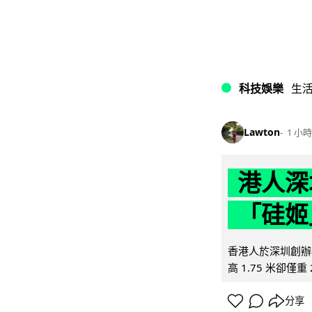
科技娛樂
生
Lawton
1 小時
港人深
「硅姬
香港人於深圳創辦初
高 1.75 米卻僅重 
分享