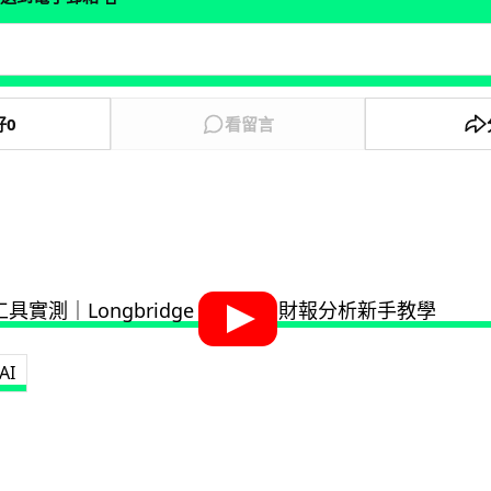
好
0
看留言
AI