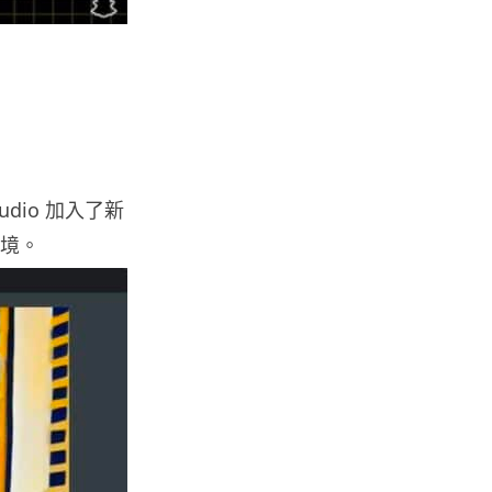
人工智能
港大工程學院研極簡架構晶片 搜
尋速度勝標準 CPU 1 億倍
06.08.2026
人工智能
靠快閃記憶體紓緩 DRAM 不足
KIOXIA 推 XL1 記憶體...
udio 加入了新
05.08.2026
環境。
資訊保安
東華學院誤發取錄電郵 全數
11,139 名申請人一度空歡喜 ...
05.08.2026
影視娛樂
Nicolas Cage 主演未上映電影
Netflix 遺失未加...