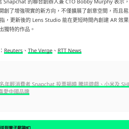
述 Snapchat 的聯合創辦人兼 CTO Bobby Murphy 
開創了增強現實的新方向，不僅擴展了創意空間，而且易
hy 指，更新後的 Lens Studio 能在更短時間內創建 AR
出獨特的作品。
：
Reuters
、
The Verge
、
RTT News
00 名年輕消費者 Snapchat 投票揭曉 騰訊遊戲、小米及 SH
最喜愛中國品牌
📮
送到電子郵箱