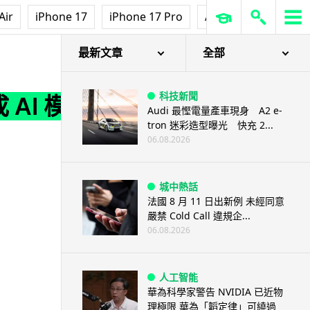
Air
iPhone 17
iPhone 17 Pro
AirPods Pro 3
Ap
最新文章
全部
科技新聞
 AI 模
Audi 最慳電量產車現身 A2 e-
tron 迷彩造型曝光 快充 2...
06.08.2026
城中熱話
法國 8 月 11 日出新例 未經同意
嚴禁 Cold Call 違規企...
06.08.2026
人工智能
華為科學家警告 NVIDIA 已近物
理極限 華為「韜定律」可繞過