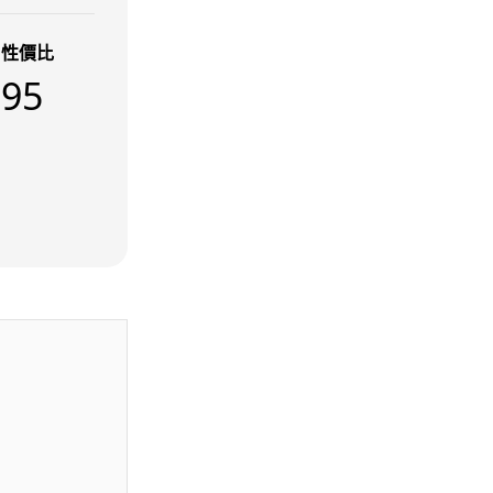
低價不再！DeepSeek 大幅加價
在即 低價搶客反釀運算資源告急
性價比
08.08.2026
95
iOS App
首爾大生 2 星期開發防曬地圖 一
日暴增 2 萬人下載衝榜首
08.08.2026
科技新聞
冷氣 24 小時長開電費更平？內
地網民自測結果兩極 專家拆解慳
電邏輯
08.08.2026
流動電腦
2026 買電腦新趨勢公開！ 如何
享最多優惠 從極致便攜到電...