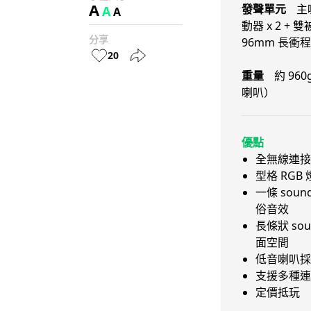
A
發聲單元
主
A
A
動器 x 2 
分享
96mm 長衝
20
重量
約 96
喇叭）
優點
全無線連接
型格 RGB
一條 sou
俗音效
長條狀 so
面空間
低音喇叭採
支援多種連
定價抵玩