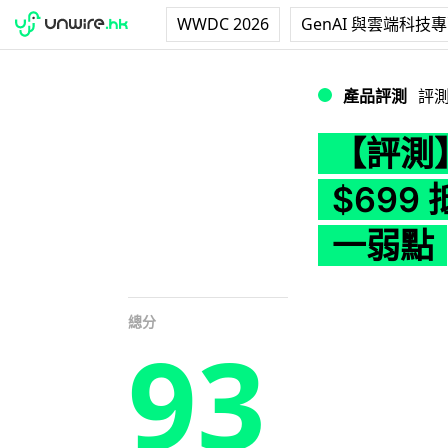
WWDC 2026
GenAI 與雲端科技
【評測】小米電腦喇
產品評測
評
【評測】
$69
一弱點
總分
93