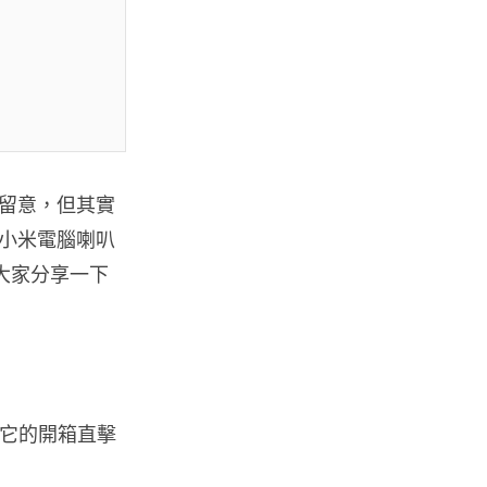
07.08.2026
人工智能
ChatGPT 免費呼叫 Adobe 一句
話跨軟體修圖兼整 PDF ...
07.08.2026
留意，但其實
小米電腦喇叭
人工智能
日本偶像零編程知識 靠 AI 搞了
為大家分享一下
一整個直播系統 在日本技術...
07.08.2026
3D 打印
中三巴士鐵路迷 自製紙皮遙控巴
士 門,水撥識郁 + 實時GPS報站
來它的開箱直擊
07.08.2026