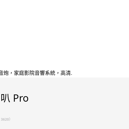
 Pro
3620）