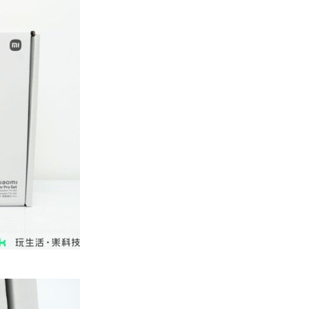
保護病人、逃生門 網民讚值得
尊...
07.08.2026
健康
AirPods 用家注意聽力響紅燈 醫
學界籲耳機用戶謹守「60-60」...
07.08.2026
人工智能
AI 減肥餐單配合高強度操練 成
都男 45 日減 20 公斤後多器官
衰...
07.08.2026
影音產品
DJI Mic Mini 2s 實測 四發一收
同步獨立錄音 32-bi...