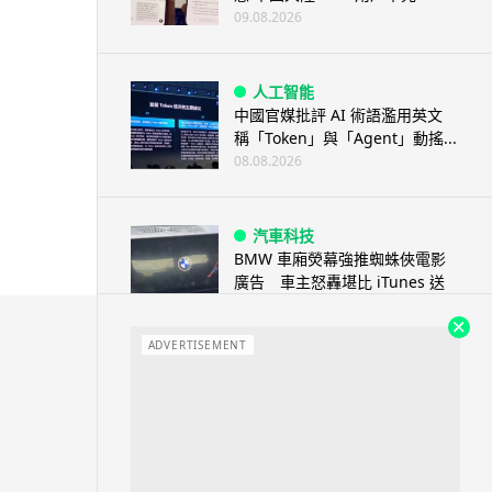
09.08.2026
人工智能
中國官媒批評 AI 術語濫用英文
稱「Token」與「Agent」動搖...
08.08.2026
汽車科技
BMW 車廂熒幕強推蜘蛛俠電影
廣告 車主怒轟堪比 iTunes 送
U...
08.08.2026
ADVERTISEMENT
音樂耳機
Sony 傳推平價復刻版耳筒 沿用
六年舊款規格挑戰加價潮
08.08.2026