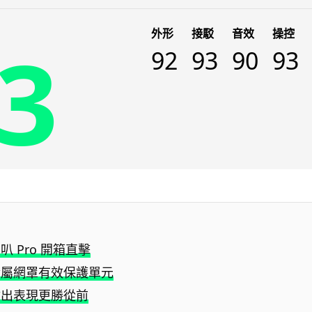
外形
接駁
音效
操控
3
92
93
90
93
 Pro 開箱直擊
金屬網罩有效保護單元
輸出表現更勝從前