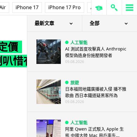
Air
iPhone 17
iPhone 17 Pro
AirPods Pro 3
Ap
叭惜有一弱點
最新文章
全部
人工智能
港定價
AI 測試首度攻擊真人 Anthropic
模型偽造身份施壓開發者
喇叭惜有
09.08.2026
旅遊
日本福岡地鐵廣播被入侵 播不雅
歌曲 西日本鐵道疑黑客所為
09.08.2026
人工智能
阿里 Qwen 正式駁入 Apple 生
態 中國大陸 Mac 用戶率先...