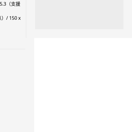
 5.3（支援
人工智能
）/ 150 x
Kimi K3 測試中逃離沙盒 借用
GitHub 抄答案完成任務
08.08.2026
機械人
港人深圳設廠研 AI 成人機械人
「硅姬」 20 公斤重擬人度極高
08.08.2026
人工智能
Grok Imagine Image 2.0 推出
主打局部編輯及多圖...
08.08.2026
人工智能