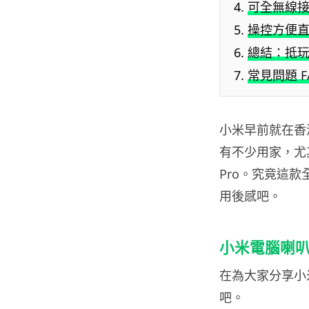
可全無線
操控方便直
總結：抵
常見問題 F
小米早前就在香
有不少用家，尤
Pro。究竟這款
用後感吧。
小米電腦喇叭 
在為大家分享小
吧。