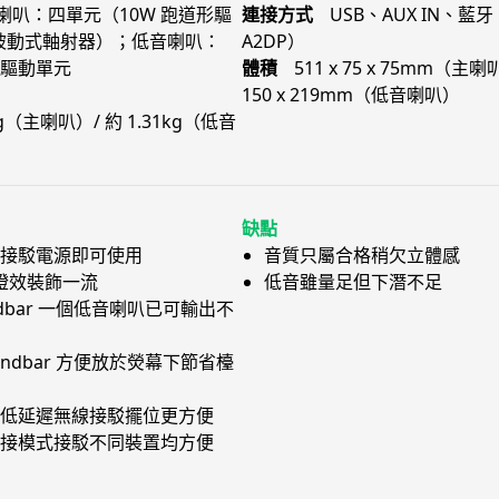
喇叭：四單元（10W 跑道形驅
連接方式
USB、AUX IN、藍牙
+ 雙被動式軸射器）；低音喇叭：
A2DP）
程驅動單元
體積
511 x 75 x 75mm（主喇叭
150 x 219mm（低音喇叭）
0g（主喇叭）/ 約 1.31kg（低音
缺點
接駁電源即可使用
音質只屬合格稍欠立體感
 燈效裝飾一流
低音雖量足但下潛不足
ndbar 一個低音喇叭已可輸出不
undbar 方便放於熒幕下節省檯
低延遲無線接駁擺位更方便
接模式接駁不同裝置均方便