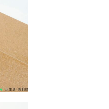
微軟刪走 32GB RAM 遊戲建議
分析: 為 8GB Surf...
07.08.2026
影視娛樂
訂購 43 億日元精品後棄單 大阪
女 2 年後終被捕 涉海賊王...
07.08.2026
資訊保安
智博通路由器爆後門 官方緊急下
架止血 稱漏洞是功能在維修時使
用
07.08.2026
城中熱話
熊本地震手術室驚魂片瘋傳 醫護