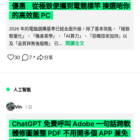
優惠 從極致便攜到電競標竿 揀選啱你
的高效能 PC
2026 年的電腦選購基準已經全面升級。除了基本效能，「極致
輕量化」、「機身美學」、「AI算力」、「前瞻技術加持」以
閱讀全文
及「品質與售後服務」 已...
30
7
分享
↗
人工智能
Vin
1 日
ChatGPT 免費呼叫 Adobe 一句話跨軟
體修圖兼整 PDF 不用開多個 APP 兼免