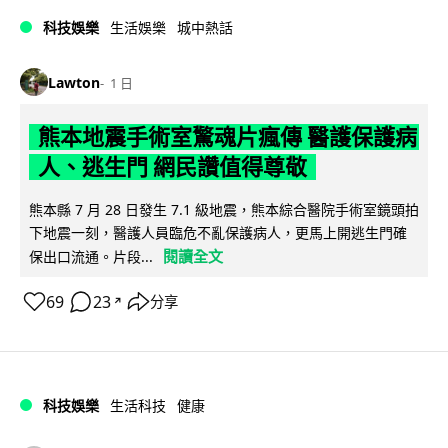
科技娛樂
生活娛樂
城中熱話
Lawton
1 日
熊本地震手術室驚魂片瘋傳 醫護保護病
人、逃生門 網民讚值得尊敬
熊本縣 7 月 28 日發生 7.1 級地震，熊本綜合醫院手術室鏡頭拍
下地震一刻，醫護人員臨危不亂保護病人，更馬上開逃生門確
閱讀全文
保出口流通。片段...
69
23
分享
↗
科技娛樂
生活科技
健康