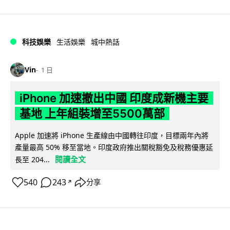
科技娛樂
生活娛樂
城中熱話
Vin
1 日
iPhone 加速撤出中國 印度成新機主要
基地 上年組裝增至5500萬部
Apple 加速將 iPhone 生產線由中國轉往印度，目標兩年內將
產量最高 50% 移至當地。印度政府推出關稅豁免及稅務優惠延
閱讀全文
長至 204...
540
243
分享
↗