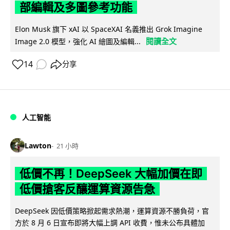
部編輯及多圖參考功能
Elon Musk 旗下 xAI 以 SpaceXAI 名義推出 Grok Imagine
閱讀全文
Image 2.0 模型，強化 AI 繪圖及編輯...
14
分享
人工智能
Lawton
21 小時
低價不再！DeepSeek 大幅加價在即
低價搶客反釀運算資源告急
DeepSeek 因低價策略掀起需求熱潮，運算資源不勝負荷，官
方於 8 月 6 日宣布即將大幅上調 API 收費，惟未公布具體加