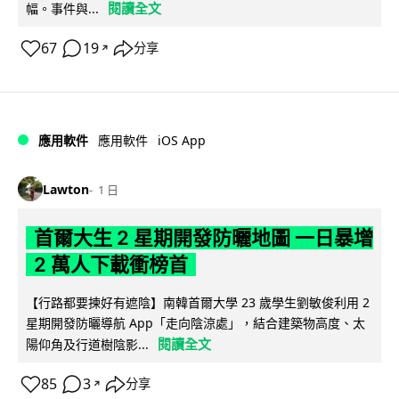
閱讀全文
幅。事件與...
67
19
分享
↗
iOS App
應用軟件
應用軟件
Lawton
1 日
首爾大生 2 星期開發防曬地圖 一日暴增
2 萬人下載衝榜首
【行路都要揀好有遮陰】南韓首爾大學 23 歲學生劉敏俊利用 2
星期開發防曬導航 App「走向陰涼處」，結合建築物高度、太
閱讀全文
陽仰角及行道樹陰影...
85
3
分享
↗