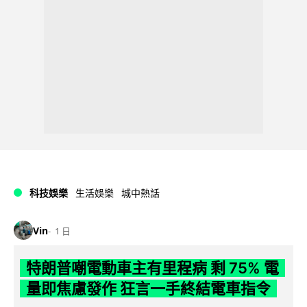
科技娛樂
生活娛樂
城中熱話
Vin
1 日
特朗普嘲電動車主有里程病 剩 75% 電
量即焦慮發作 狂言一手終結電車指令