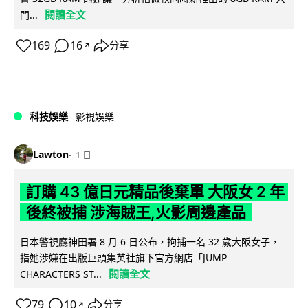
閱讀全文
門...
169
16
分享
↗
科技娛樂
影視娛樂
Lawton
1 日
訂購 43 億日元精品後棄單 大阪女 2 年
後終被捕 涉海賊王,火影周邊產品
日本警視廳神田署 8 月 6 日公布，拘捕一名 32 歲大阪女子，
指她涉嫌在出版巨頭集英社旗下官方網店「JUMP
閱讀全文
CHARACTERS ST...
79
10
分享
↗