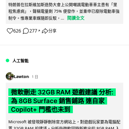
特朗普在拉斯維加斯造勢大會上公開嘲諷電動車車主患有「里
程焦慮病」，聲稱電量剩 75% 便發作，並重申已廢除電動車強
閱讀全文
制令。惟專業車媒隨即反駁，...
626
277
分享
↗
人工智能
Lawton
1 日
微軟刪走 32GB RAM 遊戲建議 分析:
為 8GB Surface 銷售鋪路 連自家
Copilot+ 門檻也未到
Microsoft 被發現靜靜刪除官方網站上，對遊戲玩家要為電腦配
置 32GB RAM 的建議。分析指微軟同時新推出的 8GB RAM 入