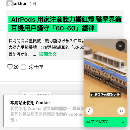
arthur
2 日
AirPods 用家注意聽力響紅燈 醫學界籲
耳機用戶謹守「60-60」鐵律
長時間高音量佩戴耳機可能導致永久性噪音性聽損。本文盤點 4
×
大聽力受損警號，介紹科學護耳的「60-60 原則」及 Apple 內
閱讀全文
置防護功能，...
20
分享
ADVERTISEMENT
本網站正使用 Cookie
我們使用 Cookie 改善網站體驗。 繼續使用
🎵
⛶
我們的網站即表示您同意我們的
Cookie 政
策
。
📖 文字版訪問
→