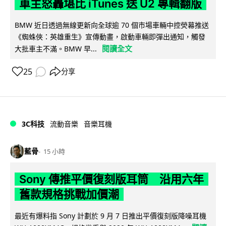
車主怒轟堪比 iTunes 送 U2 專輯翻版
BMW 近日透過無線更新向全球逾 70 個市場車輛中控熒幕推送
《蜘蛛俠：英雄重生》宣傳動畫，啟動車輛即彈出通知，觸發
閱讀全文
大批車主不滿。BMW 早...
25
分享
3C科技
流動音樂
音樂耳機
藍骨
15 小時
Sony 傳推平價復刻版耳筒 沿用六年
舊款規格挑戰加價潮
最近有爆料指 Sony 計劃於 9 月 7 日推出平價復刻版降噪耳機