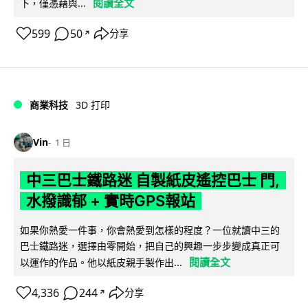
閱讀全文
下，僅憑藉與...
599
50
分享
↗
商業科技
3D 打印
Vin
1 日
中三巴士鐵路迷 自製紙皮遙控巴士 門,
水撥識郁 + 實時GPS報站
如果你熱愛一件事，你會熱愛到怎樣的程度？一位就讀中三的
巴士鐵路迷，選擇由零開始，把自己的興趣一步步變成真正可
閱讀全文
以運作的作品。他以紙皮親手製作出...
4,336
244
分享
↗