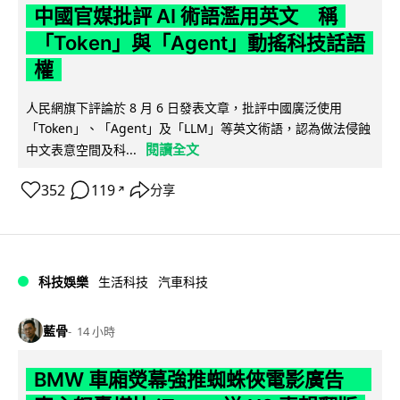
中國官媒批評 AI 術語濫用英文 稱
「Token」與「Agent」動搖科技話語
權
人民網旗下評論於 8 月 6 日發表文章，批評中國廣泛使用
「Token」、「Agent」及「LLM」等英文術語，認為做法侵蝕
閱讀全文
中文表意空間及科...
352
119
分享
↗
科技娛樂
生活科技
汽車科技
藍骨
14 小時
BMW 車廂熒幕強推蜘蛛俠電影廣告