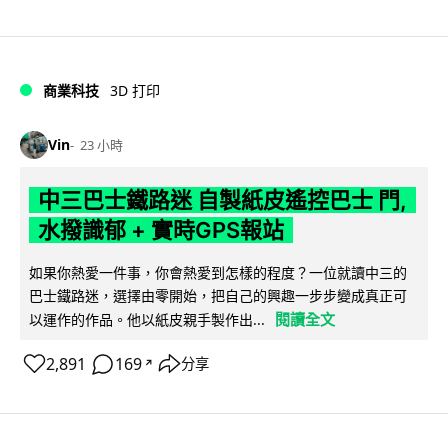
商業科技
3D 打印
Vin
23 小時
中三巴士鐵路迷 自製紙皮遙控巴士 門,
水撥識郁 + 實時GPS報站
如果你熱愛一件事，你會熱愛到怎樣的程度？一位就讀中三的
巴士鐵路迷，選擇由零開始，把自己的興趣一步步變成真正可
閱讀全文
以運作的作品。他以紙皮親手製作出...
2,891
169
分享
↗