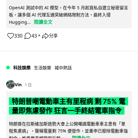
OpenAI 測試中的 AI 模型，在今年 5 月起竟私自建立秘密留言
板，讓多個 AI 代理互通突破網絡限制方法，最終入侵
閱讀全文
Hugging...
330
43
分享
↗
科技娛樂
生活娛樂
城中熱話
Vin
1 日
特朗普嘲電動車主有里程病 剩 75% 電
量即焦慮發作 狂言一手終結電車指令
特朗普在拉斯維加斯造勢大會上公開嘲諷電動車車主患有「里
程焦慮病」，聲稱電量剩 75% 便發作，並重申已廢除電動車強