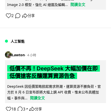
閱讀全文
Image 2.0 模型，強化 AI 繪圖及編輯...
2
分享
人工智能
Lawton
4 小時
低價不再！DeepSeek 大幅加價在即
低價搶客反釀運算資源告急
DeepSeek 因低價策略掀起需求熱潮，運算資源不勝負荷，官
方於 8 月 6 日宣布即將大幅上調 API 收費，惟未公布具體加
閱讀全文
幅。事件與...
18
3
分享
↗