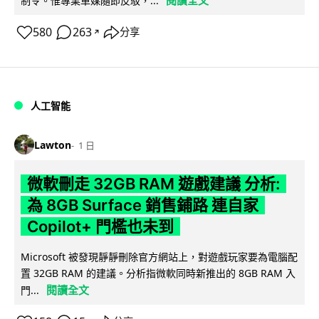
閱讀全文
制令。惟專業車媒隨即反駁，...
580
263
分享
↗
人工智能
Lawton
1 日
微軟刪走 32GB RAM 遊戲建議 分析:
為 8GB Surface 銷售鋪路 連自家
Copilot+ 門檻也未到
Microsoft 被發現靜靜刪除官方網站上，對遊戲玩家要為電腦配
置 32GB RAM 的建議。分析指微軟同時新推出的 8GB RAM 入
閱讀全文
門...