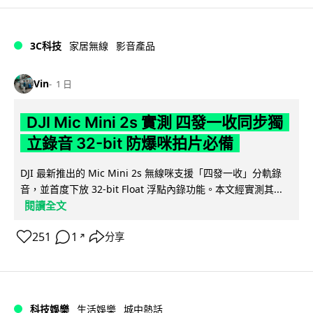
3C科技
家居無線
影音產品
Vin
1 日
DJI Mic Mini 2s 實測 四發一收同步獨
立錄音 32-bit 防爆咪拍片必備
DJI 最新推出的 Mic Mini 2s 無線咪支援「四發一收」分軌錄
音，並首度下放 32-bit Float 浮點內錄功能。本文經實測其...
閱讀全文
251
1
分享
↗
科技娛樂
生活娛樂
城中熱話