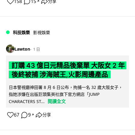
158
15
分享
↗
科技娛樂
影視娛樂
Lawton
1 日
訂購 43 億日元精品後棄單 大阪女 2 年
後終被捕 涉海賊王,火影周邊產品
日本警視廳神田署 8 月 6 日公布，拘捕一名 32 歲大阪女子，
指她涉嫌在出版巨頭集英社旗下官方網店「JUMP
閱讀全文
CHARACTERS ST...
67
9
分享
↗