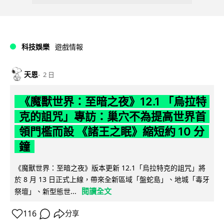
科技娛樂
遊戲情報
天恩
2 日
《魔獸世界：至暗之夜》12.1 「烏拉特
克的詛咒」專訪：巢穴不為提高世界首
領門檻而設 《諸王之眠》縮短約 10 分
鐘
《魔獸世界：至暗之夜》版本更新 12.1「烏拉特克的詛咒」將
於 8 月 13 日正式上線，帶來全新區域「盤蛇島」、地城「毒牙
閱讀全文
祭壇」、新型態世...
116
分享