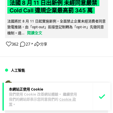
法國 8 月 11 日出新例 未經同意嚴禁
Cold Call 違規企業最高罰 345 萬
法國將於 8 月 11 日起實施新例，全面禁止企業未經消費者同意
致電推銷，由「opt-out」拒接登記制轉為「opt-in」先徵同意
閱讀全文
機制。違...
362
27
分享
↗
人工智能
Lawton
2 日
本網站正使用 Cookie
我們使用 Cookie 改善網站體驗。 繼續使用
華為科學家警告 NVIDIA 已近物理極限
我們的網站即表示您同意我們的
Cookie 政
策
。
華為「韜定律」可繞過摩爾定律瓶頸