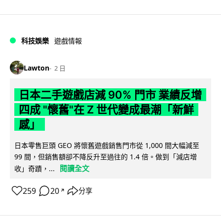
科技娛樂
遊戲情報
Lawton
2 日
日本二手遊戲店減 90% 門市 業績反增
四成 "懷舊"在 Z 世代變成最潮「新鮮
感」
日本零售巨頭 GEO 將懷舊遊戲銷售門市從 1,000 間大幅減至
99 間，但銷售額卻不降反升至過往的 1.4 倍。做到「減店增
閱讀全文
收」奇蹟，...
259
20
分享
↗