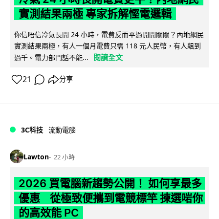
實測結果兩極 專家拆解慳電邏輯
你信唔信冷氣長開 24 小時，電費反而平過開開關關？內地網民
實測結果兩極，有人一個月電費只需 118 元人民幣，有人飆到
閱讀全文
過千。電力部門話不能...
21
分享
3C科技
流動電腦
Lawton
22 小時
2026 買電腦新趨勢公開！ 如何享最多
優惠 從極致便攜到電競標竿 揀選啱你
的高效能 PC