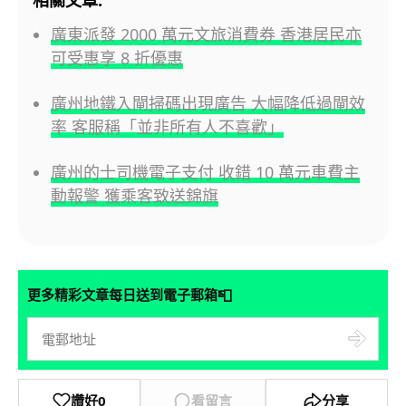
相關文章:
廣東派發 2000 萬元文旅消費券 香港居民亦
可受惠享 8 折優惠
廣州地鐵入閘掃碼出現廣告 大幅降低過閘效
率 客服稱「並非所有人不喜歡」
廣州的士司機電子支付 收錯 10 萬元車費主
動報警 獲乘客致送錦旗
📮
更多精彩文章每日送到電子郵箱
讚好
0
看留言
分享