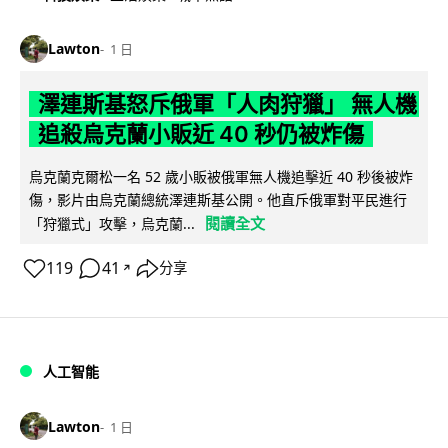
Lawton
1 日
澤連斯基怒斥俄軍「人肉狩獵」 無人機
追殺烏克蘭小販近 40 秒仍被炸傷
烏克蘭克爾松一名 52 歲小販被俄軍無人機追擊近 40 秒後被炸
傷，影片由烏克蘭總統澤連斯基公開。他直斥俄軍對平民進行
閱讀全文
「狩獵式」攻擊，烏克蘭...
119
41
分享
↗
人工智能
Lawton
1 日