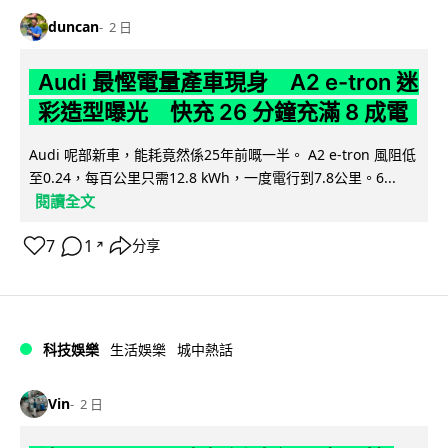
duncan
2 日
Audi 最慳電量產車現身 A2 e-tron 迷
彩造型曝光 快充 26 分鐘充滿 8 成電
Audi 呢部新車，能耗竟然係25年前嘅一半。 A2 e-tron 風阻低
至0.24，每百公里只需12.8 kWh，一度電行到7.8公里。6...
閱讀全文
7
1
分享
↗
科技娛樂
生活娛樂
城中熱話
Vin
2 日