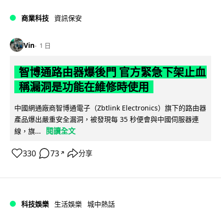
商業科技
資訊保安
Vin
1 日
智博通路由器爆後門 官方緊急下架止血
稱漏洞是功能在維修時使用
中國網通廠商智博通電子（Zbtlink Electronics）旗下的路由器
產品爆出嚴重安全漏洞，被發現每 35 秒便會與中國伺服器連
閱讀全文
線，旗...
330
73
分享
↗
科技娛樂
生活娛樂
城中熱話