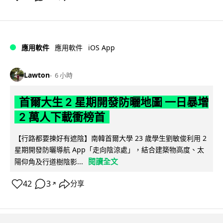
iOS App
應用軟件
應用軟件
Lawton
6 小時
首爾大生 2 星期開發防曬地圖 一日暴增
2 萬人下載衝榜首
【行路都要揀好有遮陰】南韓首爾大學 23 歲學生劉敏俊利用 2
星期開發防曬導航 App「走向陰涼處」，結合建築物高度、太
閱讀全文
陽仰角及行道樹陰影...
42
3
分享
↗