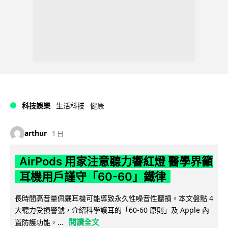
科技娛樂
生活科技
健康
arthur
1 日
AirPods 用家注意聽力響紅燈 醫學界籲
耳機用戶謹守「60-60」鐵律
長時間高音量佩戴耳機可能導致永久性噪音性聽損。本文盤點 4
大聽力受損警號，介紹科學護耳的「60-60 原則」及 Apple 內
閱讀全文
置防護功能，...