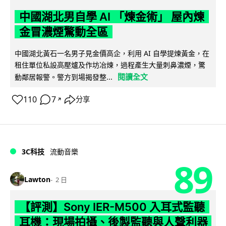
中國湖北男自學 AI 「煉金術」 屋內煉
金冒濃煙驚動全區
中國湖北黃石一名男子見金價高企，利用 AI 自學提煉黃金，在
租住單位私設高壓爐及作坊冶煉，過程產生大量刺鼻濃煙，驚
閱讀全文
動鄰居報警。警方到場揭發整...
110
7
分享
↗
3C科技
流動音樂
89
Lawton
2 日
【評測】Sony IER-M500 入耳式監聽
耳機：現場拍攝、後製監聽與人聲利器