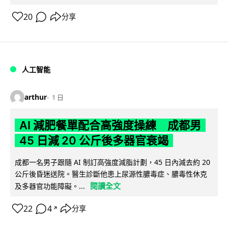
20
分享
人工智能
arthur
1 日
AI 減肥餐單配合高強度操練 成都男
45 日減 20 公斤後多器官衰竭
成都一名男子跟隨 AI 制訂高強度減脂計劃，45 日內減去約 20
公斤後昏迷送院。醫生診斷他患上尿源性膿毒症、膿毒性休克
閱讀全文
及多器官功能障礙。...
22
4
分享
↗