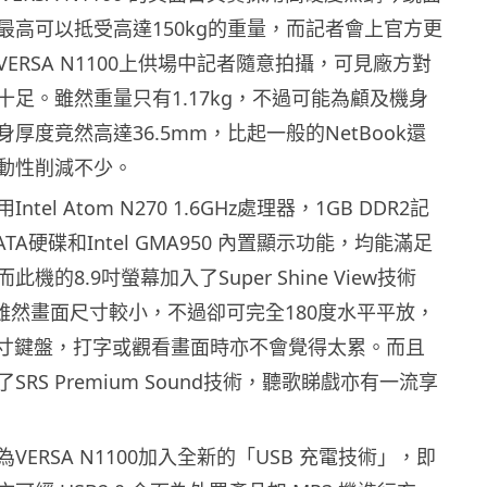
最高可以抵受高達150kg的重量，而記者會上官方更
ERSA N1100上供場中記者隨意拍攝，可見廠方對
十足。雖然重量只有1.17kg，不過可能為顧及機身
厚度竟然高達36.5mm，比起一般的NetBook還
動性削減不少。
tel Atom N270 1.6GHz處理器，1GB DDR2記
SATA硬碟和Intel GMA950 內置顯示功能，均能滿足
機的8.9吋螢幕加入了Super Shine View技術
LCD，雖然畫面尺寸較小，不過卻可完全180度水平平放，
尺寸鍵盤，打字或觀看畫面時亦不會覺得太累。而且
RS Premium Sound技術，聽歌睇戲亦有一流享
VERSA N1100加入全新的「USB 充電技術」，即