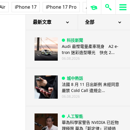
Air
iPhone 17
iPhone 17 Pro
AirPods Pro 3
Ap
最新文章
全部
科技新聞
Audi 最慳電量產車現身 A2 e-
tron 迷彩造型曝光 快充 2...
06.08.2026
城中熱話
法國 8 月 11 日出新例 未經同意
嚴禁 Cold Call 違規企...
06.08.2026
人工智能
華為科學家警告 NVIDIA 已近物
理極限 華為「韜定律」可繞過