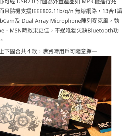
可經 USB2.0 介面為外置產品如 MP3 機進行充
隨機支援IEEE802.11b/g/n 無線網路，13合1讀
Cam及 Dual Array Microphone陣列麥克風，執
pe、MSN時效果更佳，不過唯獨欠缺Bluetooth功
。
上下圖合共４款，購買時用戶可隨意擇一