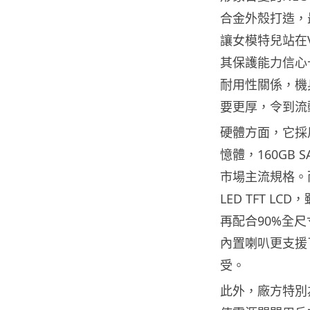
合金外殼打造，
讓女模特兒站在V
其保護能力信心
耐用性關係，機身
要更厚，令到流
硬體方面，它採用In
憶體，160GB 
市場主流規格。而此
LED TFT 
再配合90%全
內置喇叭更支援了S
受。
此外，廠方特別為