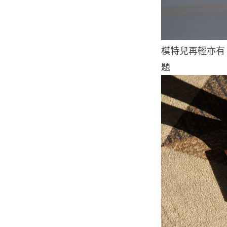
模特兒再輕亦有 1
題