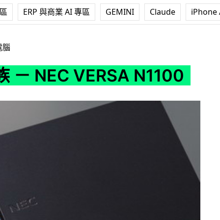
專區
ERP 與商業 AI 專區
GEMINI
Claude
iPhone 
ERSA N1100
電腦
－ NEC VERSA N1100