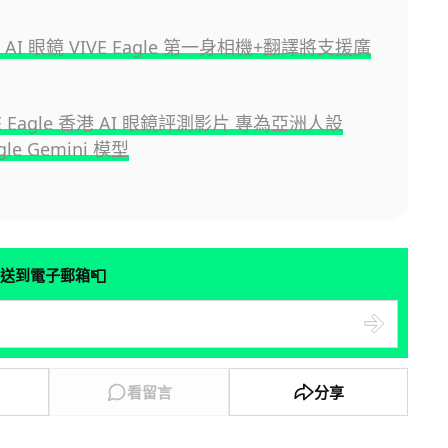
 AI 眼鏡 VIVE Eagle 第一身相機+翻譯將支援廣
VE Eagle 香港 AI 眼鏡評測影片 專為亞洲人設
le Gemini 模型
📮
送到電子郵箱
看留言
分享