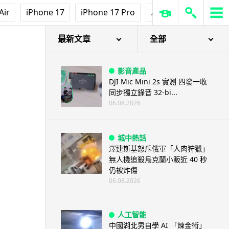
Air
iPhone 17
iPhone 17 Pro
AirPods Pro 3
Ap
最新文章
全部
影音產品
DJI Mic Mini 2s 實測 四發一收
同步獨立錄音 32-bi...
06.08.2026
城中熱話
澤連斯基怒斥俄軍「人肉狩獵」
無人機追殺烏克蘭小販近 40 秒
仍被炸傷
06.08.2026
人工智能
中國湖北男自學 AI 「煉金術」