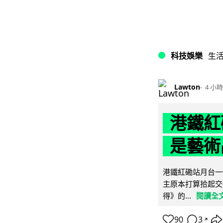
科技娛樂
生
Lawton
4 小時
港鐵紅
是藝術
港鐵紅磡站月台一
主原本打算拾起交
得》的...
閱讀全
90
3
↗