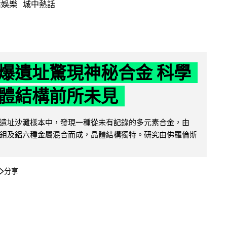
活娛樂
城中熱話
爆遺址驚現神秘合金 科學
體結構前所未見
遺址沙灘樣本中，發現一種從未有記錄的多元素合金，由
鉬及鋁六種金屬混合而成，晶體結構獨特。研究由佛羅倫斯
分享