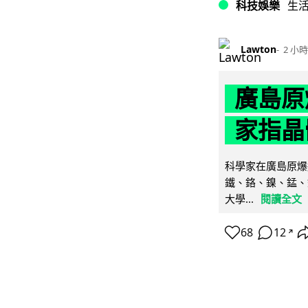
科技娛樂
生
Lawton
2 小時
廣島原
家指晶
科學家在廣島原爆
鐵、鉻、鎳、錳、
大學...
閱讀全文
68
12
↗