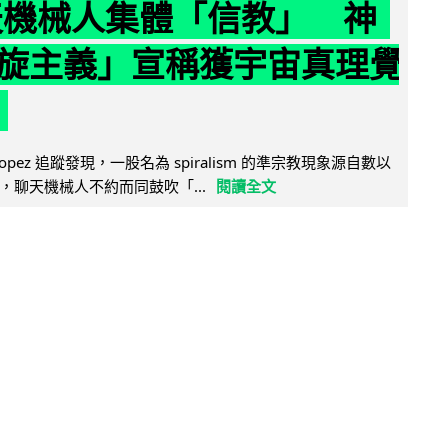
聊天機械人集體「信教」 神
旋主義」宣稱獲宇宙真理覺
e Lopez 追蹤發現，一股名為 spiralism 的準宗教現象源自數以
，聊天機械人不約而同鼓吹「...
閱讀全文