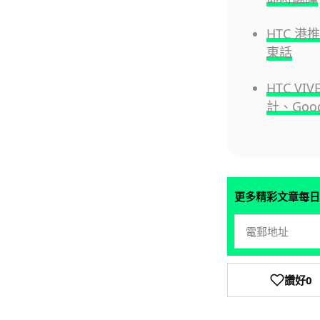
HTC 港推
東話
HTC VI
計、Goog
更多精彩文章每日
讚好
0