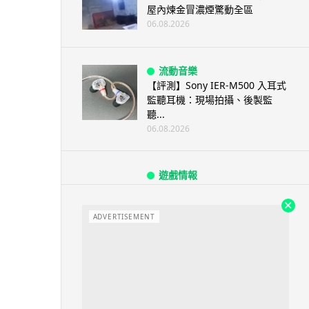
屋內煉金冒濃煙驚動全區
06.08.2026
流動音樂
【評測】Sony IER-M500 入耳式
監聽耳機：現場拍攝、後製監
聽...
06.08.2026
遊戲情報
《魔獸世界：至暗之夜》12.1
「烏拉特克的詛咒」專訪：巢穴
不為提高世...
ADVERTISEMENT
06.08.2026
遊戲情報
日本二手遊戲店減 90% 門市 業
績反增四成 “懷...