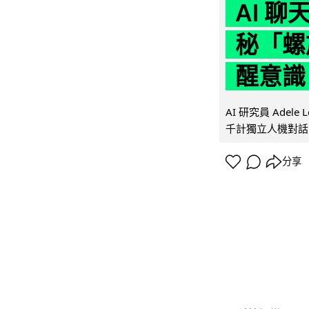
AI 
秘「螺
醒意識
AI 研究員 Adel
千計獨立人機對話
分享