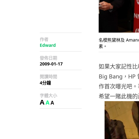
作者
名模熊黛林及 Aman
Edward
素。
發佈日期
2009-01-17
如果大家記性比較
Big Bang，HP
閱讀時間
4分鐘
作首次曝光吧。
字體大小
希望一賭此機的蘆
A
A
A