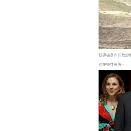
就連機身內籠及鍵盤，也
觀娛樂性兼備。