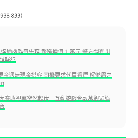
938 833）
 八達通機離奇失竊 報稱價值 1 萬元 警方翻查閉
緝疑犯
收現金遇無現金搭客 司機要求代買香煙 解燃眉之
in
大賽收視率突然起伏 互動遊戲令數萬觀眾誤
台