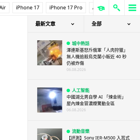
Air
iPhone 17
iPhone 17 Pro
AirPods Pro 3
Ap
最新文章
全部
城中熱話
澤連斯基怒斥俄軍「人肉狩獵」
無人機追殺烏克蘭小販近 40 秒
仍被炸傷
06.08.2026
人工智能
中國湖北男自學 AI 「煉金術」
屋內煉金冒濃煙驚動全區
06.08.2026
流動音樂
【評測】Sony IER-M500 入耳式