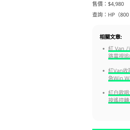
售價：$4,980
查詢：HP（800 
相關文章:
紅 Van
路電視追
紅Van
急Win W
紅白歌唱
按遙控轉