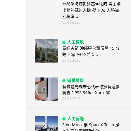
地盤偷吸煙難逃高空法眼 勞工處
出動熱感無人機 擬加 AI 人臉識
別精準...
05.08.2026
人工智能
貨運火箭 沖繩飛台灣僅需 15 分
鐘 Hop Aero 將 5...
05.08.2026
遊戲情報
有實體光碟未必代表你擁有遊戲
調查：PS5 34%、Xbox 50...
05.08.2026
人工智能
Elon Musk 稱 SpaceX Tesla 是
地球最強兩間硬件公...