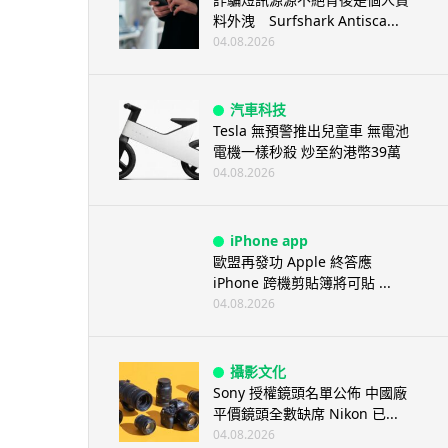
料外洩 Surfshark Antisca...
04.08.2026
汽車科技
Tesla 無預警推出兒童車 無電池
電機一樣秒殺 炒至約港幣39萬
04.08.2026
iPhone app
歐盟再發功 Apple 終答應
iPhone 跨機剪貼簿將可貼 ...
04.08.2026
攝影文化
Sony 授權鏡頭名單公佈 中國廠
平價鏡頭全數缺席 Nikon 已...
04.08.2026