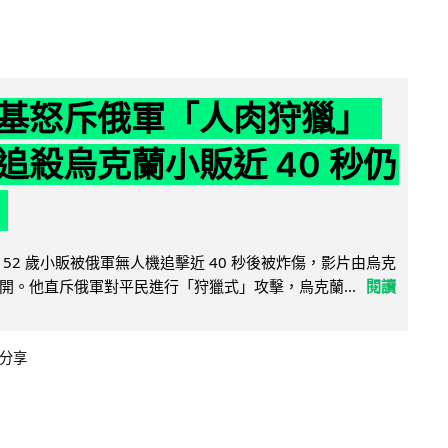
基怒斥俄軍「人肉狩獵」
追殺烏克蘭小販近 40 秒仍
52 歲小販被俄軍無人機追擊近 40 秒後被炸傷，影片由烏克
開。他直斥俄軍對平民進行「狩獵式」攻擊，烏克蘭...
閱讀
分享