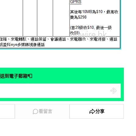
📮
送到電子郵箱
看留言
分享