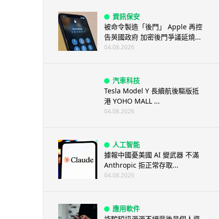
資訊保安
被命令製造「後門」 Apple 再控
告英國政府 加密後門爭議延燒...
04.08.2026
汽車科技
Tesla Model Y 長續航後驅版抵
港 YOHO MALL ...
04.08.2026
人工智能
據報中國憂美國 AI 變武器 不滿
Anthropic 拒正常存取...
04.08.2026
應用軟件
詐騙短訊源源不絕背後是個人資