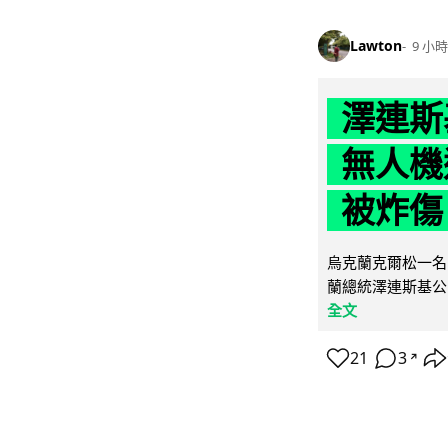
Lawton
9 小時
澤連斯
無人機
被炸傷
烏克蘭克爾松一名 
蘭總統澤連斯基公
全文
21
3
↗