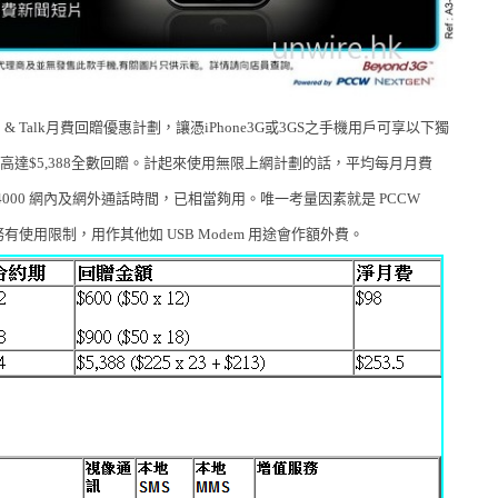
出Web & Talk月費回贈優惠計劃，讓憑iPhone3G或3GS之手機用戶可享以下獨
高達$5,388全數回贈。計起來使用無限上網計劃的話，平均每月月費
 4000 網內及網外通話時間，已相當夠用。唯一考量因素就是 PCCW
服務有使用限制，用作其他如 USB Modem 用途會作額外費。