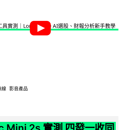
無線
影音產品
ic Mini 2s 實測 四發一收同