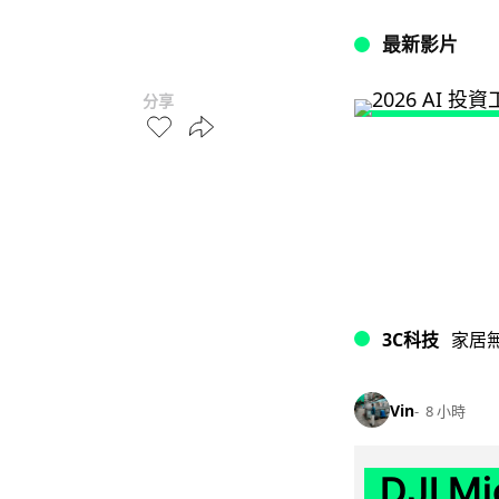
最新影片
分享
3C科技
家居
Vin
8 小時
DJI M