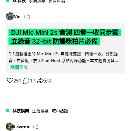
3C科技
家居無線
影音產品
Vin
1 日
DJI Mic Mini 2s 實測 四發一收同步獨
立錄音 32-bit 防爆咪拍片必備
DJI 最新推出的 Mic Mini 2s 無線咪支援「四發一收」分軌錄
音，並首度下放 32-bit Float 浮點內錄功能。本文經實測其...
閱讀全文
251
1
分享
↗
科技娛樂
生活娛樂
城中熱話
Lawton
1 日