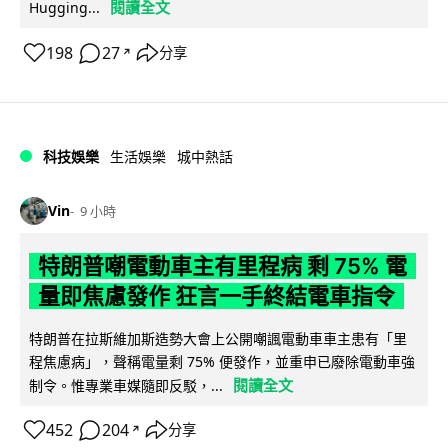
閱讀全文
Hugging...
198
27
分享
↗
科技娛樂
生活娛樂
城中熱話
Vin
9 小時
特朗普嘲電動車主有里程病 剩 75% 電
量即焦慮發作 狂言一手終結電車指令
特朗普在拉斯維加斯造勢大會上公開嘲諷電動車車主患有「里
程焦慮病」，聲稱電量剩 75% 便發作，並重申已廢除電動車強
閱讀全文
制令。惟專業車媒隨即反駁，...
452
204
分享
↗