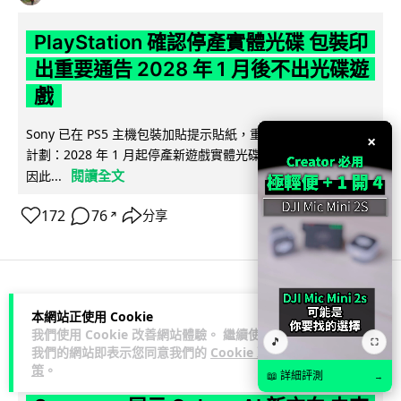
PlayStation 確認停產實體光碟 包裝印
出重要通告 2028 年 1 月後不出光碟遊
戲
Sony 已在 PS5 主機包裝加貼提示貼紙，重申官方 7 月已公布
×
計劃：2028 年 1 月起停產新遊戲實體光碟。分析師預期 PS6
閱讀全文
因此...
172
76
分享
↗
人工智能
本網站正使用 Cookie
我們使用 Cookie 改善網站體驗。 繼續使用
🎵
⛶
我們的網站即表示您同意我們的
Cookie 政
Vin
1 日
策
。
📖 詳細評測
→