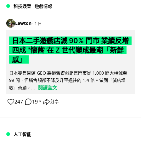
科技娛樂
遊戲情報
Lawton
1 日
日本二手遊戲店減 90% 門市 業績反增
四成 "懷舊"在 Z 世代變成最潮「新鮮
感」
日本零售巨頭 GEO 將懷舊遊戲銷售門市從 1,000 間大幅減至
99 間，但銷售額卻不降反升至過往的 1.4 倍。做到「減店增
閱讀全文
收」奇蹟，...
247
19
分享
↗
人工智能