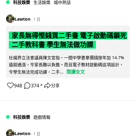
科技娛樂
生活娛樂
城中熱話
Lawton
1 日
家長無得慳錢買二手書 電子啟動碼鎖死
二手教科書 學生無法做功課
社福界立法會議員陳文宜指，一間中學書單價錢按年加 14.7%
遠超通漲，令家長難以負擔。而且電子教材啟動碼這項設計，
閱讀全文
令學生無法完成功課，二手...
948
374
分享
↗
科技娛樂
遊戲情報
Lawton
1 日