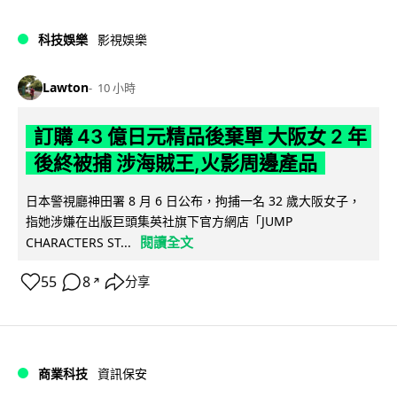
科技娛樂
影視娛樂
Lawton
10 小時
訂購 43 億日元精品後棄單 大阪女 2 年
後終被捕 涉海賊王,火影周邊產品
日本警視廳神田署 8 月 6 日公布，拘捕一名 32 歲大阪女子，
指她涉嫌在出版巨頭集英社旗下官方網店「JUMP
閱讀全文
CHARACTERS ST...
55
8
分享
↗
商業科技
資訊保安