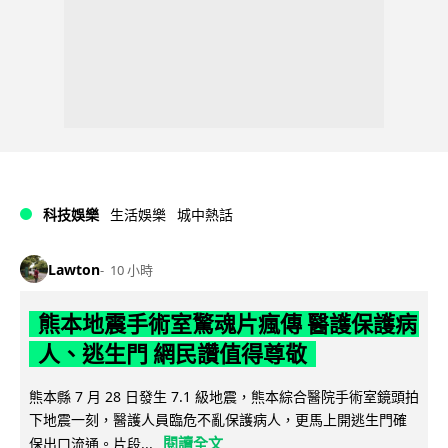
科技娛樂
生活娛樂
城中熱話
Lawton
10 小時
熊本地震手術室驚魂片瘋傳 醫護保護病
人、逃生門 網民讚值得尊敬
熊本縣 7 月 28 日發生 7.1 級地震，熊本綜合醫院手術室鏡頭拍
下地震一刻，醫護人員臨危不亂保護病人，更馬上開逃生門確
閱讀全文
保出口流通。片段...