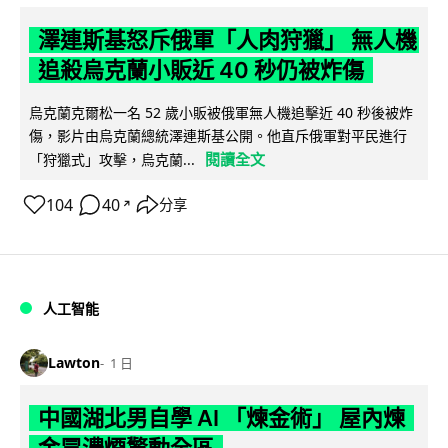
澤連斯基怒斥俄軍「人肉狩獵」 無人機
追殺烏克蘭小販近 40 秒仍被炸傷
烏克蘭克爾松一名 52 歲小販被俄軍無人機追擊近 40 秒後被炸
傷，影片由烏克蘭總統澤連斯基公開。他直斥俄軍對平民進行
閱讀全文
「狩獵式」攻擊，烏克蘭...
104
40
分享
↗
人工智能
Lawton
1 日
中國湖北男自學 AI 「煉金術」 屋內煉
金冒濃煙驚動全區