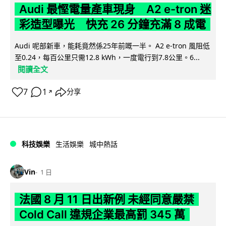
Audi 最慳電量產車現身 A2 e-tron 迷
彩造型曝光 快充 26 分鐘充滿 8 成電
Audi 呢部新車，能耗竟然係25年前嘅一半。 A2 e-tron 風阻低
至0.24，每百公里只需12.8 kWh，一度電行到7.8公里。6...
閱讀全文
7
1
分享
↗
科技娛樂
生活娛樂
城中熱話
Vin
1 日
法國 8 月 11 日出新例 未經同意嚴禁
Cold Call 違規企業最高罰 345 萬