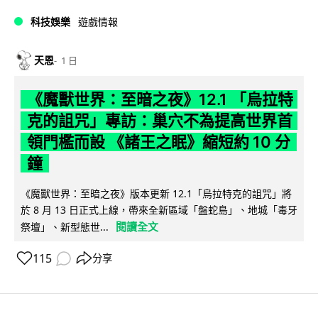
科技娛樂
遊戲情報
天恩
1 日
《魔獸世界：至暗之夜》12.1 「烏拉特
克的詛咒」專訪：巢穴不為提高世界首
領門檻而設 《諸王之眠》縮短約 10 分
鐘
《魔獸世界：至暗之夜》版本更新 12.1「烏拉特克的詛咒」將
於 8 月 13 日正式上線，帶來全新區域「盤蛇島」、地城「毒牙
閱讀全文
祭壇」、新型態世...
115
分享