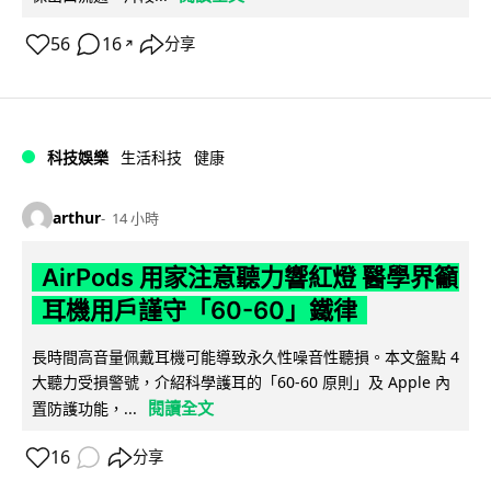
56
16
分享
↗
科技娛樂
生活科技
健康
arthur
14 小時
AirPods 用家注意聽力響紅燈 醫學界籲
耳機用戶謹守「60-60」鐵律
長時間高音量佩戴耳機可能導致永久性噪音性聽損。本文盤點 4
大聽力受損警號，介紹科學護耳的「60-60 原則」及 Apple 內
閱讀全文
置防護功能，...
16
分享