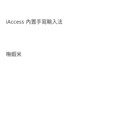
.
iAccess 內置手寫輸入法
.
嘸蝦米
.