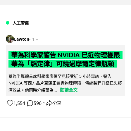
人工智能
Lawton
1 日
華為科學家警告 NVIDIA 已近物理極限
華為「韜定律」可繞過摩爾定律瓶頸
華為半導體首席科學家廖恒罕見接受近 5 小時專訪，警告
NVIDIA 等西方晶片巨頭正逼近物理極限，傳統製程升級已失經
閱讀全文
濟效益。他同時介紹華為...
1,554
596
分享
↗