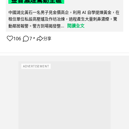
中國湖北黃石一名男子見金價高企，利用 AI 自學提煉黃金，在
租住單位私設高壓爐及作坊冶煉，過程產生大量刺鼻濃煙，驚
閱讀全文
動鄰居報警。警方到場揭發整...
106
7
分享
↗
ADVERTISEMENT