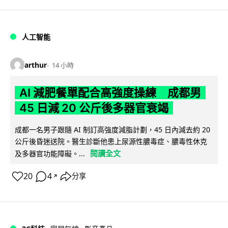
人工智能
arthur
14 小時
AI 減肥餐單配合高強度操練 成都男
45 日減 20 公斤後多器官衰竭
成都一名男子跟隨 AI 制訂高強度減脂計劃，45 日內減去約 20
公斤後昏迷送院。醫生診斷他患上尿源性膿毒症、膿毒性休克
閱讀全文
及多器官功能障礙。...
20
4
分享
↗