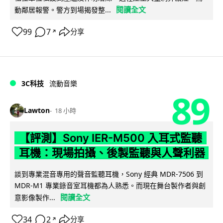
閱讀全文
動鄰居報警。警方到場揭發整...
99
7
分享
↗
3C科技
流動音樂
89
Lawton
18 小時
【評測】Sony IER-M500 入耳式監聽
耳機：現場拍攝、後製監聽與人聲利器
談到專業混音專用的聲音監聽耳機，Sony 經典 MDR-7506 到
MDR-M1 專業錄音室耳機都為人熟悉。而現在舞台製作者與創
閱讀全文
意影像製作...
34
2
分享
↗