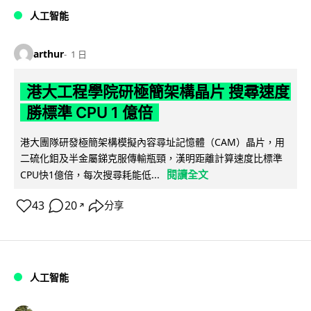
人工智能
arthur
1 日
港大工程學院研極簡架構晶片 搜尋速度
勝標準 CPU 1 億倍
港大團隊研發極簡架構模擬內容尋址記憶體（CAM）晶片，用
二硫化鉬及半金屬銻克服傳輸瓶頸，漢明距離計算速度比標準
閱讀全文
CPU快1億倍，每次搜尋耗能低...
43
20
分享
↗
人工智能