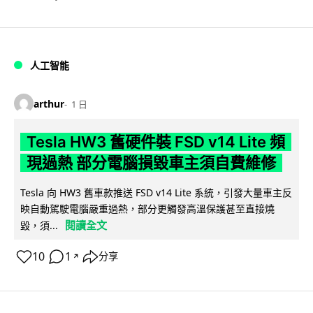
人工智能
arthur
1 日
Tesla HW3 舊硬件裝 FSD v14 Lite 頻
現過熱 部分電腦損毀車主須自費維修
Tesla 向 HW3 舊車款推送 FSD v14 Lite 系統，引發大量車主反
映自動駕駛電腦嚴重過熱，部分更觸發高溫保護甚至直接燒
閱讀全文
毀，須...
10
1
分享
↗