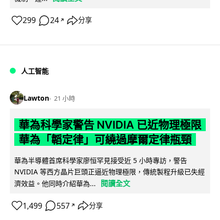
299
24
分享
↗
人工智能
Lawton
21 小時
華為科學家警告 NVIDIA 已近物理極限
華為「韜定律」可繞過摩爾定律瓶頸
華為半導體首席科學家廖恒罕見接受近 5 小時專訪，警告
NVIDIA 等西方晶片巨頭正逼近物理極限，傳統製程升級已失經
閱讀全文
濟效益。他同時介紹華為...
1,499
557
分享
↗