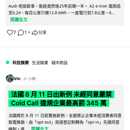
Audi 呢部新車，能耗竟然係25年前嘅一半。 A2 e-tron 風阻低
至0.24，每百公里只需12.8 kWh，一度電行到7.8公里。6...
閱讀全文
7
1
分享
↗
科技娛樂
生活娛樂
城中熱話
Vin
21 小時
法國 8 月 11 日出新例 未經同意嚴禁
Cold Call 違規企業最高罰 345 萬
法國將於 8 月 11 日起實施新例，全面禁止企業未經消費者同意
致電推銷，由「opt-out」拒接登記制轉為「opt-in」先徵同意
閱讀全文
機制。違...