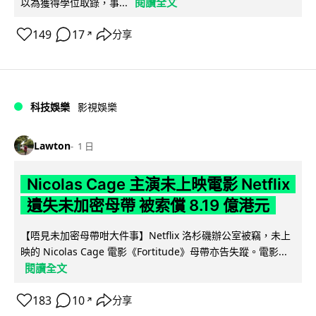
閱讀全文
以為獲得學位取錄，事...
149
17
分享
↗
科技娛樂
影視娛樂
Lawton
1 日
Nicolas Cage 主演未上映電影 Netflix
遺失未加密母帶 被索償 8.19 億港元
【唔見未加密母帶咁大件事】Netflix 洛杉磯辦公室被竊，未上
映的 Nicolas Cage 電影《Fortitude》母帶亦告失蹤。電影...
閱讀全文
183
10
分享
↗