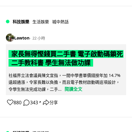
科技娛樂
生活娛樂
城中熱話
Lawton
22 小時
家長無得慳錢買二手書 電子啟動碼鎖死
二手教科書 學生無法做功課
社福界立法會議員陳文宜指，一間中學書單價錢按年加 14.7%
遠超通漲，令家長難以負擔。而且電子教材啟動碼這項設計，
閱讀全文
令學生無法完成功課，二手...
880
343
分享
↗