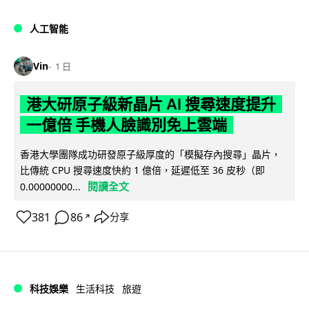
人工智能
Vin
1 日
港大研原子級新晶片 AI 搜尋速度提升
一億倍 手機人臉識別免上雲端
香港大學團隊成功研發原子級厚度的「模擬存內搜尋」晶片，
比傳統 CPU 搜尋速度快約 1 億倍，延遲低至 36 皮秒（即
閱讀全文
0.00000000...
381
86
分享
↗
科技娛樂
生活科技
旅遊