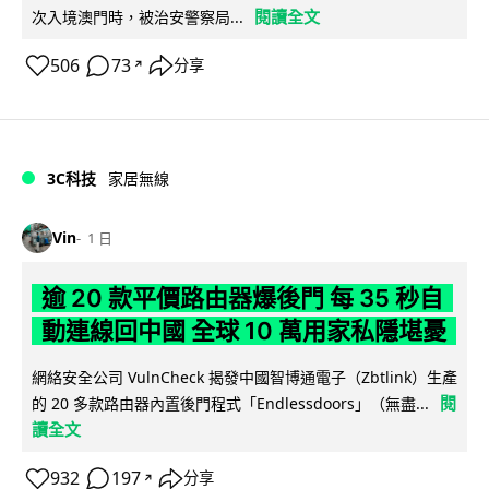
閱讀全文
次入境澳門時，被治安警察局...
506
73
分享
↗
3C科技
家居無線
Vin
1 日
逾 20 款平價路由器爆後門 每 35 秒自
動連線回中國 全球 10 萬用家私隱堪憂
網絡安全公司 VulnCheck 揭發中國智博通電子（Zbtlink）生產
閱
的 20 多款路由器內置後門程式「Endlessdoors」（無盡...
讀全文
932
197
分享
↗