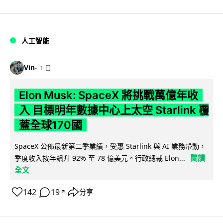
人工智能
Vin
1 日
Elon Musk: SpaceX 將挑戰萬億年收
入 目標明年數據中心上太空 Starlink 覆
蓋全球170國
SpaceX 公佈最新第二季業績，受惠 Starlink 與 AI 業務帶動，
閱讀
季度收入按年飆升 92% 至 78 億美元。行政總裁 Elon...
全文
142
19
分享
↗