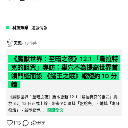
科技娛樂
遊戲情報
天恩
18 小時
《魔獸世界：至暗之夜》12.1 「烏拉特
克的詛咒」專訪：巢穴不為提高世界首
領門檻而設 《諸王之眠》縮短約 10 分
鐘
《魔獸世界：至暗之夜》版本更新 12.1「烏拉特克的詛咒」將
於 8 月 13 日正式上線，帶來全新區域「盤蛇島」、地城「毒牙
閱讀全文
祭壇」、新型態世...
115
分享