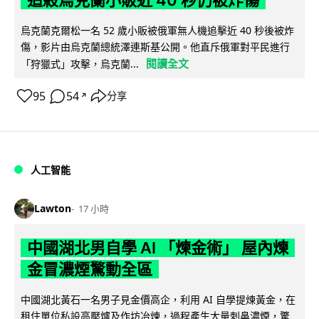
追殺烏克蘭小販近 40 秒仍被炸傷
烏克蘭克爾松一名 52 歲小販被俄軍無人機追擊近 40 秒後被炸
傷，影片由烏克蘭總統澤連斯基公開。他直斥俄軍對平民進行
閱讀全文
「狩獵式」攻擊，烏克蘭...
95
54
分享
↗
人工智能
Lawton
17 小時
中國湖北男自學 AI 「煉金術」 屋內煉
金冒濃煙驚動全區
中國湖北黃石一名男子見金價高企，利用 AI 自學提煉黃金，在
租住單位私設高壓爐及作坊冶煉，過程產生大量刺鼻濃煙，驚