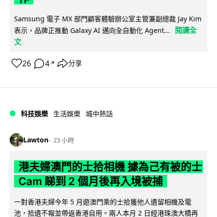
Samsung 電子 MX 部門顧客體驗辦公室主管兼副總裁 Jay Kim
閱讀全
表示，品牌正推動 Galaxy AI 邁向全自動化 Agent...
文
26
4
分享
↗
科技娛樂
生活娛樂
城中熱話
Lawton
23 小時
港夫婦澳門的士拾相機 據為己有被的士
Cam 睇到 2 個月後再入境被捕
一對香港夫婦今年 5 月遊澳門乘的士拾獲他人遺留相機及電
池，拾遺不報並帶返香港自用。兩人本月 2 日經港珠澳大橋再