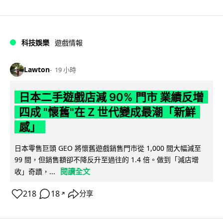
科技娛樂
遊戲情報
Lawton
19 小時
日本二手遊戲店減 90% 門市 業績反增
四成 "懷舊"在 Z 世代變成最潮「新鮮
感」
日本零售巨頭 GEO 將懷舊遊戲銷售門市從 1,000 間大幅減至
99 間，但銷售額卻不降反升至過往的 1.4 倍。做到「減店增
閱讀全文
收」奇蹟，...
218
18
分享
↗