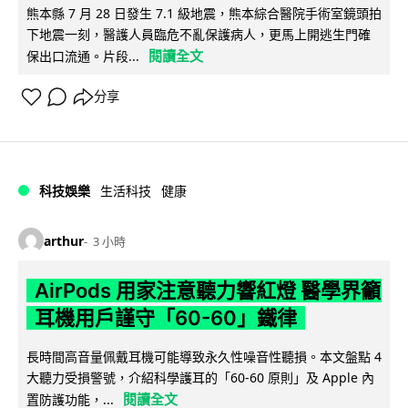
熊本縣 7 月 28 日發生 7.1 級地震，熊本綜合醫院手術室鏡頭拍
下地震一刻，醫護人員臨危不亂保護病人，更馬上開逃生門確
閱讀全文
保出口流通。片段...
分享
科技娛樂
生活科技
健康
arthur
3 小時
AirPods 用家注意聽力響紅燈 醫學界籲
耳機用戶謹守「60-60」鐵律
長時間高音量佩戴耳機可能導致永久性噪音性聽損。本文盤點 4
大聽力受損警號，介紹科學護耳的「60-60 原則」及 Apple 內
閱讀全文
置防護功能，...