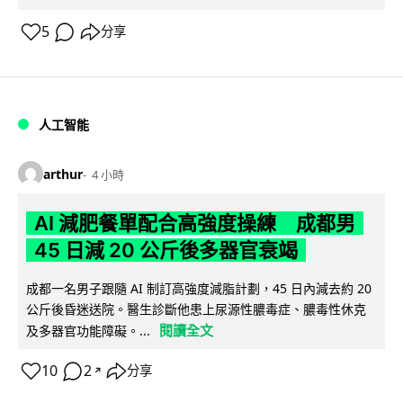
5
分享
人工智能
arthur
4 小時
AI 減肥餐單配合高強度操練 成都男
45 日減 20 公斤後多器官衰竭
成都一名男子跟隨 AI 制訂高強度減脂計劃，45 日內減去約 20
公斤後昏迷送院。醫生診斷他患上尿源性膿毒症、膿毒性休克
閱讀全文
及多器官功能障礙。...
10
2
分享
↗