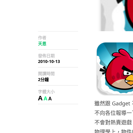
作者
天恩
發佈日期
2010-10-13
閱讀時間
2分鐘
字體大小
A
A
A
雖然跟 Gadg
不向各位報導一下。
不會對熱賣遊戲「憤
物理學上，物件