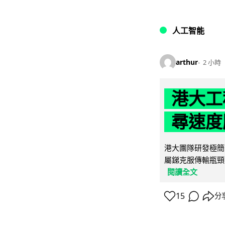
人工智能
arthur
2 小時
港大工
尋速度勝
港大團隊研發極簡
屬銻克服傳輸瓶頸
閱讀全文
15
分