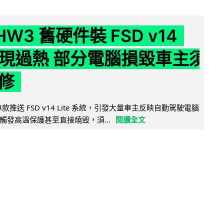
 HW3 舊硬件裝 FSD v14
e 頻現過熱 部分電腦損毀車主須
修
 舊車款推送 FSD v14 Lite 系統，引發大量車主反映自動駕駛電腦
觸發高溫保護甚至直接燒毀，須...
閱讀全文