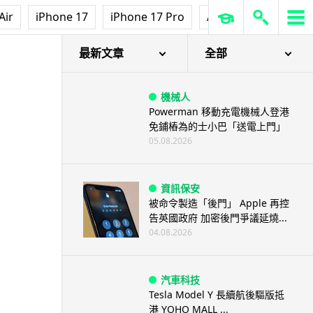
Air
iPhone 17
iPhone 17 Pro
AirPods Pro 3
Ap
最新文章
全部
機械人
Powerman 移動充電機械人登港
免鋪樁為的士小巴「送電上門」
05.08.2026
資訊保安
被命令製造「後門」 Apple 再控
告英國政府 加密後門爭議延燒...
04.08.2026
汽車科技
Tesla Model Y 長續航後驅版抵
港 YOHO MALL ...