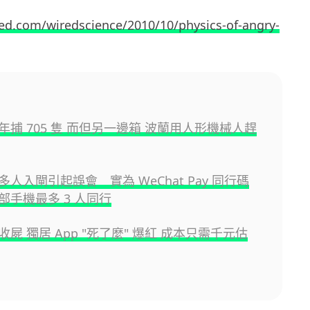
ed.com/wiredscience/2010/10/physics-of-angry-
年捕 705 隻 而但另一邊箱 波蘭用人形機械人趕
人入閘引起誤會 實為 WeChat Pay 同行碼
部手機最多 3 人同行
屍 獨居 App "死了麼" 爆紅 成本只需千元估