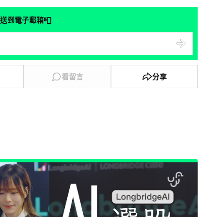
📮
送到電子郵箱
看留言
分享