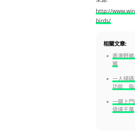
http://www.wir
birds/
相關文章:
香港野豬
豬
一人掃碼多
功能 每
一鍵上門收
值達千萬