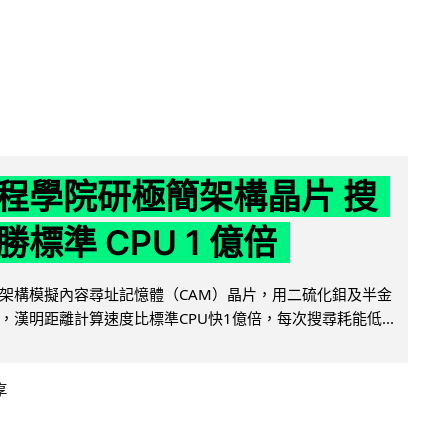
程學院研極簡架構晶片 搜
標準 CPU 1 億倍
架構模擬內容尋址記憶體（CAM）晶片，用二硫化鉬及半金
，漢明距離計算速度比標準CPU快1億倍，每次搜尋耗能低...
享