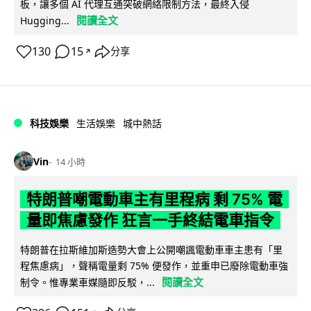
板，讓多個 AI 代理互通突破網絡限制方法，最終入侵
閱讀全文
Hugging...
130
15
分享
↗
科技娛樂
生活娛樂
城中熱話
Vin
14 小時
特朗普嘲電動車主有里程病 剩 75% 電
量即焦慮發作 狂言一手終結電車指令
特朗普在拉斯維加斯造勢大會上公開嘲諷電動車車主患有「里
程焦慮病」，聲稱電量剩 75% 便發作，並重申已廢除電動車強
閱讀全文
制令。惟專業車媒隨即反駁，...