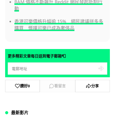
RAM 價格不斷飆升 Reddit 網民發起抵制行
動
香港可樂價格升幅逾 15% 網民建議拼多多
購買 慨嘆可樂已成為奢侈品
📮
更多精彩文章每日送到電子郵箱
讚好
0
看留言
分享
最新影片