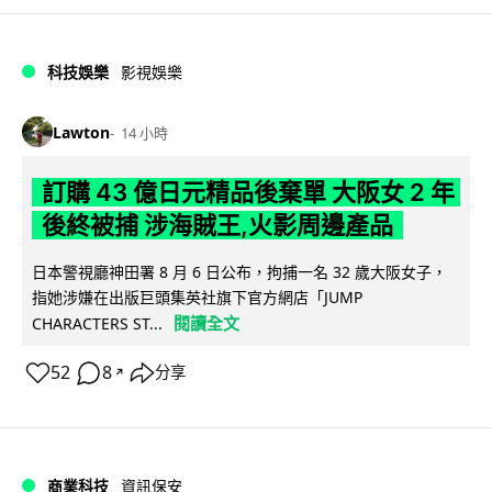
科技娛樂
影視娛樂
Lawton
14 小時
訂購 43 億日元精品後棄單 大阪女 2 年
後終被捕 涉海賊王,火影周邊產品
日本警視廳神田署 8 月 6 日公布，拘捕一名 32 歲大阪女子，
指她涉嫌在出版巨頭集英社旗下官方網店「JUMP
閱讀全文
CHARACTERS ST...
52
8
分享
↗
商業科技
資訊保安