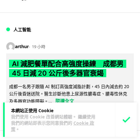
人工智能
arthur
19 小時
AI 減肥餐單配合高強度操練 成都男
45 日減 20 公斤後多器官衰竭
成都一名男子跟隨 AI 制訂高強度減脂計劃，45 日內減去約 20
公斤後昏迷送院。醫生診斷他患上尿源性膿毒症、膿毒性休克
閱讀全文
及多器官功能障礙。...
本網站正使用 Cookie
18
4
分享
↗
我們使用 Cookie 改善網站體驗。 繼續使用
我們的網站即表示您同意我們的
Cookie 政
策
。