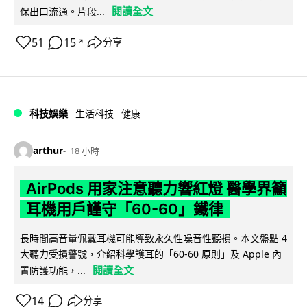
閱讀全文
保出口流通。片段...
51
15
分享
↗
科技娛樂
生活科技
健康
arthur
18 小時
AirPods 用家注意聽力響紅燈 醫學界籲
耳機用戶謹守「60-60」鐵律
長時間高音量佩戴耳機可能導致永久性噪音性聽損。本文盤點 4
大聽力受損警號，介紹科學護耳的「60-60 原則」及 Apple 內
閱讀全文
置防護功能，...
14
分享