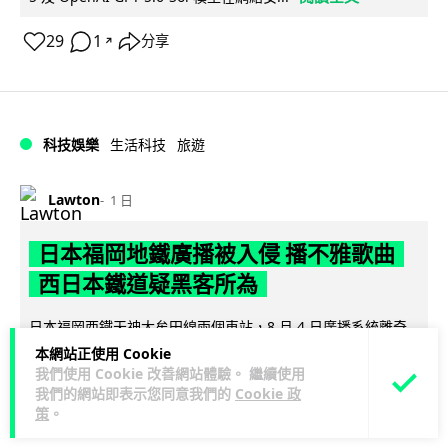
29
1
分享
↗
科技娛樂
生活科技
旅遊
Lawton
1 日
日本福岡地鐵廣播被入侵 播不雅歌曲
西日本鐵道疑黑客所為
日本福岡西鐵天神大牟田線兩個車站，8 月 4 日廣播系統離奇
播出粗俗歌聲，西日本鐵道懷疑遭第三方非法入侵，正調查事
本網站正使用 Cookie
閱讀全文
我們使用 Cookie 改善網站體驗。 繼續使用
件並考慮報案。網上一度傳言...
我們的網站即表示您同意我們的
Cookie 政
策
。
40
2
分享
↗