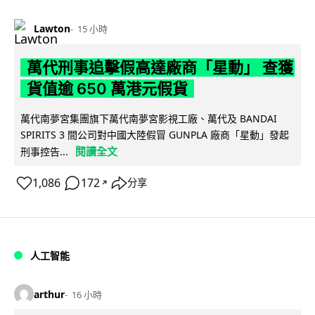
Lawton
15 小時
萬代刑事追擊假高達廠商「星動」 查獲
貨值逾 650 萬港元假貨
萬代南夢宮集團旗下萬代南夢宮影視工廠、萬代及 BANDAI
SPIRITS 3 間公司對中國大陸假冒 GUNPLA 廠商「星動」發起
閱讀全文
刑事控告...
1,086
172
分享
↗
人工智能
arthur
16 小時