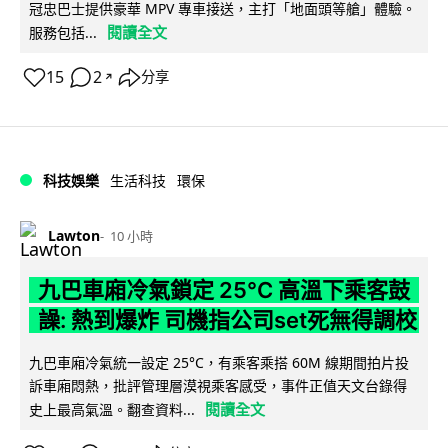
冠忠巴士提供豪華 MPV 專車接送，主打「地面頭等艙」體驗。
閱讀全文
服務包括...
15
2
分享
↗
科技娛樂
生活科技
環保
Lawton
10 小時
九巴車廂冷氣鎖定 25°C 高溫下乘客鼓
譟: 熱到爆炸 司機指公司set死無得調校
九巴車廂冷氣統一設定 25°C，有乘客乘搭 60M 線期間拍片投
訴車廂悶熱，批評管理層漠視乘客感受，事件正值天文台錄得
閱讀全文
史上最高氣溫。翻查資料...