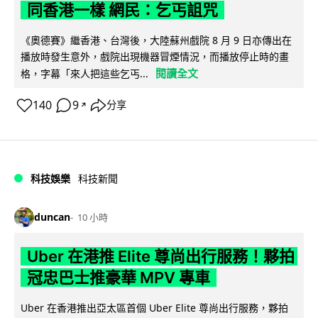
同香港一樣 網民：乞丐詛咒
《奧德賽》繼香港、台灣後，大陸蘇州戲院 8 月 9 日亦傳出在
播放時發生意外，戲院出現機器冒煙情況，而播放停止時的畫
閱讀全文
格，字幕「來人把這些乞丐...
140
9
分享
↗
科技娛樂
科技新聞
duncan
10 小時
Uber 在港推 Elite 尊尚出行服務！夥拍
冠忠巴士推豪華 MPV 專車
Uber 在香港推出亞太區首個 Uber Elite 尊尚出行服務，夥拍