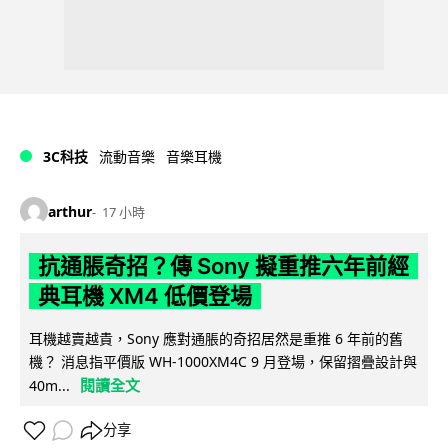
3C科技
流動音樂
音樂耳機
arthur
17 小時
抗通脹奇招？傳 Sony 擬重推六年前經
典耳機 XM4 低價登場
耳機越賣越貴，Sony 應對通脹的奇招居然是重推 6 年前的舊
機？ 消息指平價版 WH-1000XM4C 9 月登場，保留摺疊設計與
閱讀全文
40m...
分享