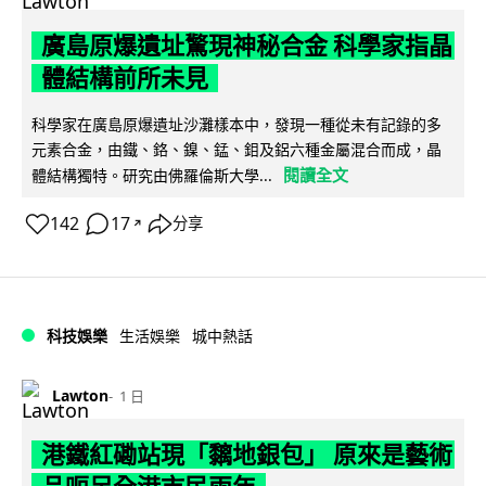
廣島原爆遺址驚現神秘合金 科學家指晶
體結構前所未見
科學家在廣島原爆遺址沙灘樣本中，發現一種從未有記錄的多
元素合金，由鐵、鉻、鎳、錳、鉬及鋁六種金屬混合而成，晶
閱讀全文
體結構獨特。研究由佛羅倫斯大學...
142
17
分享
↗
科技娛樂
生活娛樂
城中熱話
Lawton
1 日
港鐵紅磡站現「黐地銀包」 原來是藝術