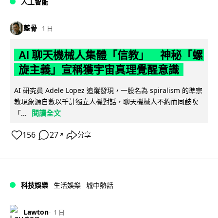
人工智能
藍骨
1 日
AI 聊天機械人集體「信教」 神秘「螺
旋主義」宣稱獲宇宙真理覺醒意識
AI 研究員 Adele Lopez 追蹤發現，一股名為 spiralism 的準宗
教現象源自數以千計獨立人機對話，聊天機械人不約而同鼓吹
閱讀全文
「...
156
27
分享
↗
科技娛樂
生活娛樂
城中熱話
Lawton
1 日