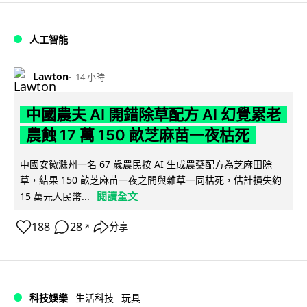
人工智能
Lawton
14 小時
中國農夫 AI 開錯除草配方 AI 幻覺累老
農蝕 17 萬 150 畝芝麻苗一夜枯死
中國安徽滁州一名 67 歲農民按 AI 生成農藥配方為芝麻田除
草，結果 150 畝芝麻苗一夜之間與雜草一同枯死，估計損失約
閱讀全文
15 萬元人民幣...
188
28
分享
↗
科技娛樂
生活科技
玩具