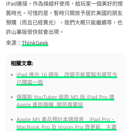
iPad連接，作為操縱杆使用，給玩家一個美好的懷
舊時光。可惜的是，暫時只開放予居於美國的朋友
預購（而且已經賣光），我們大概只能繼續等，也
許山寨版很快就會出現。
來源：
ThinkGeek
相關文章:
iPad 推出 16 週年 改變平板電腦市場至今
已獨當一面
俄羅斯 YouTuber 偷跑 M5 版 iPad Pro 遭
Apple 遙距鎖機 變昂貴擺設
Apple M5 產品預計本週發表 iPad Pro、
MacBook Pro 及 Vision Pro 齊更新 主要