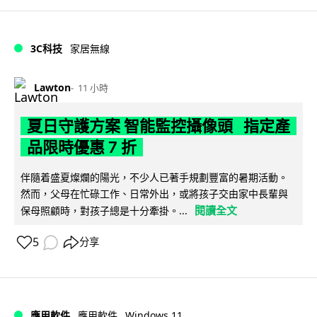
3C科技
家居無線
Lawton
11 小時
夏日守護方案 智能監控攝像頭 指定產
品限時優惠 7 折
伴隨着盛夏燦爛的陽光，不少人已著手規劃豐富的暑期活動。
然而，父母在忙碌工作、日常外出，或將孩子交由家中長輩與
閱讀全文
保母照顧時，對孩子總是十分牽掛。...
5
分享
Windows 11
應用軟件
應用軟件