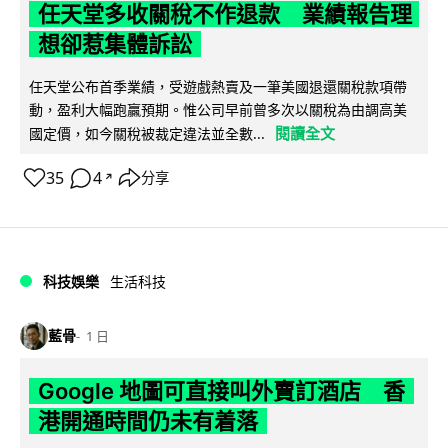
任天堂多收關稅不作退款 業績報告理
想卻惹集體訴訟
任天堂公布首季業績，受遊戲熱賣及一筆美國退還關稅款項帶
動，盈利大幅跑贏預期。惟公司早前曾多次以關稅為由調高美
閱讀全文
國定價，如今關稅被裁定違法並全數...
35
4
分享
↗
科技娛樂
生活科技
藍骨
1 日
Google 地圖可直接叫外賣訂酒店 香
港開通時間仍未有着落