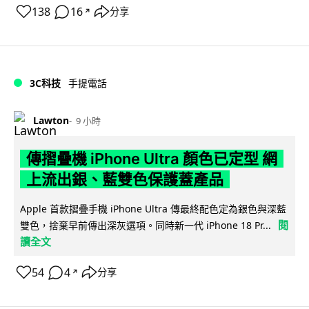
138
16
分享
↗
3C科技
手提電話
Lawton
9 小時
傳摺疊機 iPhone Ultra 顏色已定型 網
上流出銀、藍雙色保護蓋產品
Apple 首款摺疊手機 iPhone Ultra 傳最終配色定為銀色與深藍
閱
雙色，捨棄早前傳出深灰選項。同時新一代 iPhone 18 Pr...
讀全文
54
4
分享
↗