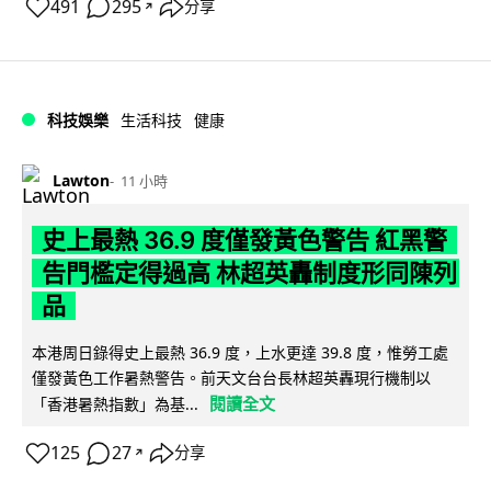
491
295
分享
↗
科技娛樂
生活科技
健康
Lawton
11 小時
史上最熱 36.9 度僅發黃色警告 紅黑警
告門檻定得過高 林超英轟制度形同陳列
品
本港周日錄得史上最熱 36.9 度，上水更達 39.8 度，惟勞工處
僅發黃色工作暑熱警告。前天文台台長林超英轟現行機制以
閱讀全文
「香港暑熱指數」為基...
125
27
分享
↗