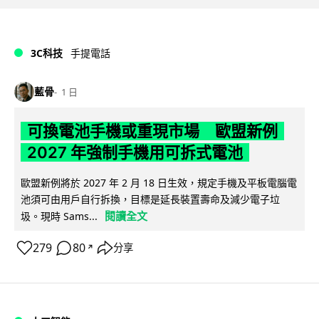
3C科技
手提電話
藍骨
1 日
可換電池手機或重現市場 歐盟新例
2027 年強制手機用可拆式電池
歐盟新例將於 2027 年 2 月 18 日生效，規定手機及平板電腦電
池須可由用戶自行拆換，目標是延長裝置壽命及減少電子垃
閱讀全文
圾。現時 Sams...
279
80
分享
↗