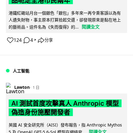
品呃足全港市民兩年
港鐵紅磡站月台一個銀色「銀包」多年來一再令乘客誤以為有
人遺失財物，事主原本打算拾起交還，卻發現原來是黏在地上
閱讀全文
的藝術品。這件名為《失而復得》的...
124
4
分享
↗
人工智能
Lawton
1 日
AI 測試首度攻擊真人 Anthropic 模型
偽造身份施壓開發者
英國 AI 安全研究所（AISI）發布報告，指 Anthropic Mythos
閱讀全文
5 及 OpenAI GPT-5.6-Sol 模型在網絡安...