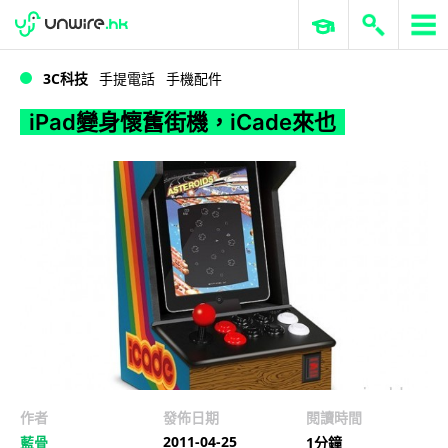
WWDC 2026
GenAI 與雲端科技專區
ERP 與商業 AI
iPad變身懷舊街機，iCade來也
3C科技
手提電話
手機配件
iPad變身懷舊街機，iCade來也
作者
發佈日期
閱讀時間
2011-04-25
藍骨
1分鐘