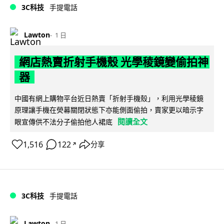
3C科技
手提電話
Lawton
1 日
網店熱賣折射手機殼 光學稜鏡變偷拍神
器
中國有網上購物平台近日熱賣「折射手機殼」，利用光學稜鏡
原理讓手機在熒幕關閉狀態下亦能側面偷拍，賣家更以暗示字
閱讀全文
眼宣傳供不法分子偷拍他人裙底
1,516
122
分享
↗
3C科技
手提電話
Lawton
1 日