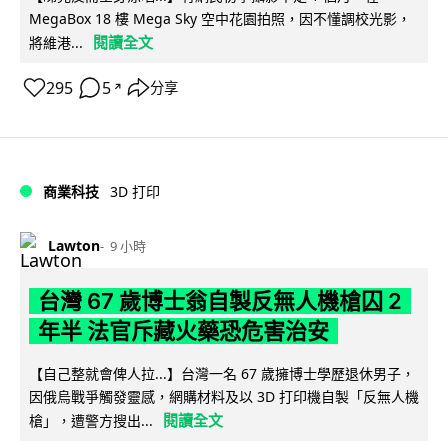
MegaBox 18 樓 Mega Sky 空中花園拍照，因不懂調校光影，
閱讀全文
將維港...
295
5
分享
↗
商業科技
3D 打印
Lawton
9 小時
台灣 67 歲博士翁自製反無人機槍囚 2
年半 法官斥藏火藥恐危害治安
【自己整就會俾人拉...】台灣一名 67 歲擁博士學歷退休男子，
因俄烏戰爭觸發靈感，網購材料及以 3D 打印機自製「反無人機
閱讀全文
槍」，遭警方搜出...