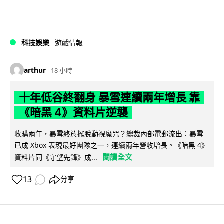
科技娛樂
遊戲情報
arthur
18 小時
十年低谷終翻身 暴雪連續兩年增長 靠
《暗黑 4》資料片逆襲
收購兩年，暴雪終於擺脫動視魔咒？總裁內部電郵流出：暴雪
已成 Xbox 表現最好團隊之一，連續兩年營收增長。《暗黑 4》
閱讀全文
資料片同《守望先鋒》成...
13
分享