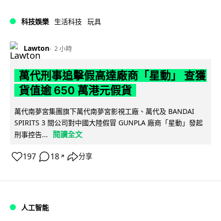
科技娛樂
生活科技
玩具
Lawton
2 小時
萬代刑事追擊假高達廠商「星動」 查獲
貨值逾 650 萬港元假貨
萬代南夢宮集團旗下萬代南夢宮影視工廠、萬代及 BANDAI
SPIRITS 3 間公司對中國大陸假冒 GUNPLA 廠商「星動」發起
閱讀全文
刑事控告...
197
18
分享
↗
人工智能