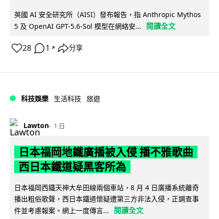
英國 AI 安全研究所（AISI）發布報告，指 Anthropic Mythos
閱讀全文
5 及 OpenAI GPT-5.6-Sol 模型在網絡安...
28
1
分享
↗
科技娛樂
生活科技
旅遊
Lawton
1 日
日本福岡地鐵廣播被入侵 播不雅歌曲
西日本鐵道疑黑客所為
日本福岡西鐵天神大牟田線兩個車站，8 月 4 日廣播系統離奇
播出粗俗歌聲，西日本鐵道懷疑遭第三方非法入侵，正調查事
閱讀全文
件並考慮報案。網上一度傳言...