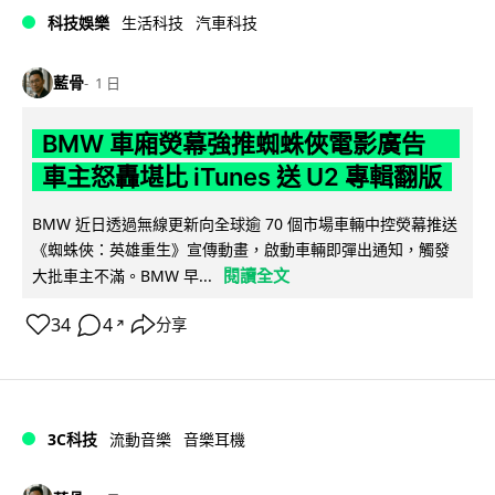
科技娛樂
生活科技
汽車科技
藍骨
1 日
BMW 車廂熒幕強推蜘蛛俠電影廣告
車主怒轟堪比 iTunes 送 U2 專輯翻版
BMW 近日透過無線更新向全球逾 70 個市場車輛中控熒幕推送
《蜘蛛俠：英雄重生》宣傳動畫，啟動車輛即彈出通知，觸發
閱讀全文
大批車主不滿。BMW 早...
34
4
分享
↗
3C科技
流動音樂
音樂耳機