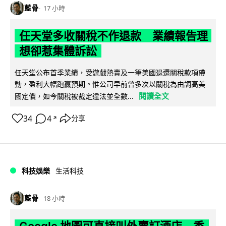
藍骨
17 小時
任天堂多收關稅不作退款 業績報告理
想卻惹集體訴訟
任天堂公布首季業績，受遊戲熱賣及一筆美國退還關稅款項帶
動，盈利大幅跑贏預期。惟公司早前曾多次以關稅為由調高美
閱讀全文
國定價，如今關稅被裁定違法並全數...
34
4
分享
↗
科技娛樂
生活科技
藍骨
18 小時
Google 地圖可直接叫外賣訂酒店 香