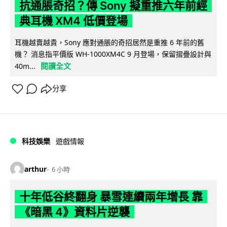
抗通脹奇招？傳 Sony 擬重推六年前經
典耳機 XM4 低價登場
耳機越賣越貴，Sony 應對通脹的奇招居然是重推 6 年前的舊
機？ 消息指平價版 WH-1000XM4C 9 月登場，保留摺疊設計與
閱讀全文
40m...
分享
科技娛樂
遊戲情報
arthur
6 小時
十年低谷終翻身 暴雪連續兩年增長 靠
《暗黑 4》資料片逆襲