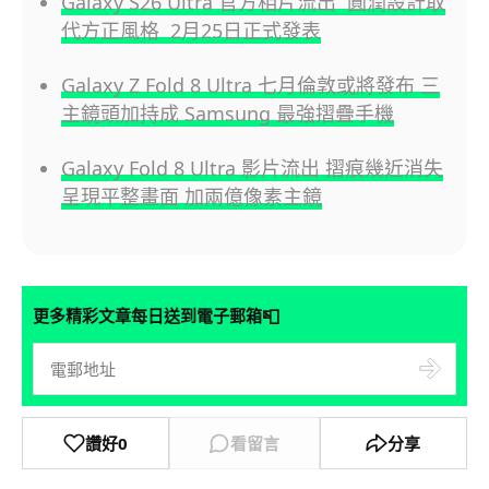
Galaxy S26 Ultra 官方相片流出 圓潤設計取
代方正風格 2月25日正式發表
Galaxy Z Fold 8 Ultra 七月倫敦或將發布 三
主鏡頭加持成 Samsung 最強摺疊手機
Galaxy Fold 8 Ultra 影片流出 摺痕幾近消失
呈現平整畫面 加兩億像素主鏡
📮
更多精彩文章每日送到電子郵箱
讚好
0
看留言
分享