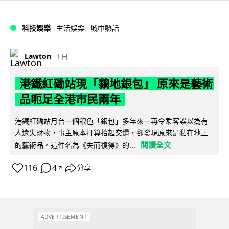
科技娛樂
生活娛樂
城中熱話
Lawton
1 日
港鐵紅磡站現「黐地銀包」 原來是藝術
品呃足全港市民兩年
港鐵紅磡站月台一個銀色「銀包」多年來一再令乘客誤以為有
人遺失財物，事主原本打算拾起交還，卻發現原來是黏在地上
閱讀全文
的藝術品。這件名為《失而復得》的...
116
4
分享
↗
ADVERTISEMENT