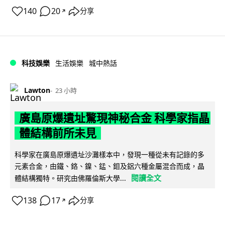
140
20
分享
↗
科技娛樂
生活娛樂
城中熱話
Lawton
23 小時
廣島原爆遺址驚現神秘合金 科學家指晶
體結構前所未見
科學家在廣島原爆遺址沙灘樣本中，發現一種從未有記錄的多
元素合金，由鐵、鉻、鎳、錳、鉬及鋁六種金屬混合而成，晶
閱讀全文
體結構獨特。研究由佛羅倫斯大學...
138
17
分享
↗