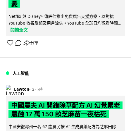
憂
Netflix 與 Disney+ 傳評估推出免費廣告支援方案，以對抗
YouTube 收視反超及用戶流失。YouTube 全球日均觀看時間...
閱讀全文
分享
人工智能
Lawton
2 小時
中國農夫 AI 開錯除草配方 AI 幻覺累老
農蝕 17 萬 150 畝芝麻苗一夜枯死
中國安徽滁州一名 67 歲農民按 AI 生成農藥配方為芝麻田除