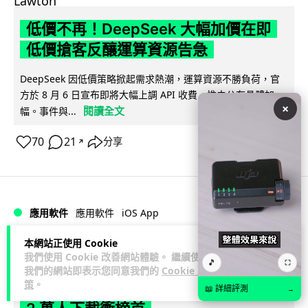
低價不再！DeepSeek 大幅加價在即
低價搶客反釀運算資源告急
DeepSeek 因低價策略掀起需求熱潮，運算資源不勝負荷，官
方於 8 月 6 日宣布即將大幅上調 API 收費，惟未公布具體加
×
閱讀全文
幅。事件與...
70
21
分享
↗
iOS App
應用軟件
應用軟件
本網站正使用 Cookie
Lawton
2 日
我們使用 Cookie 改善網站體驗。 繼續使用
🎵
⛶
我們的網站即表示您同意我們的
Cookie 政
策
。
首爾大生 2 星期開發防曬地圖 一日暴增
📖 詳細評測
→