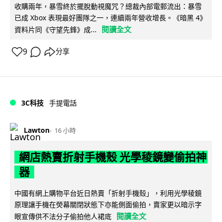
收購兩年，暴雪終於擺脫動視魔咒？總裁內部電郵流出：暴雪
已成 Xbox 表現最好團隊之一，連續兩年營收增長。《暗黑 4》
閱讀全文
資料片同《守望先鋒》成...
9
分享
3C科技
手提電話
Lawton
16 小時
網店熱賣折射手機殼 光學稜鏡變偷拍神
器
中國有網上購物平台近日熱賣「折射手機殼」，利用光學稜鏡
原理讓手機在熒幕關閉狀態下亦能側面偷拍，賣家更以暗示字
閱讀全文
眼宣傳供不法分子偷拍他人裙底