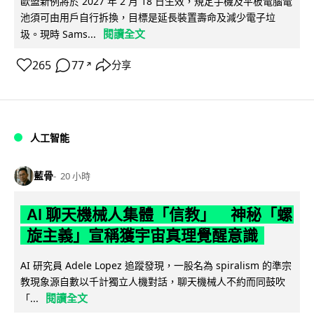
歐盟新例將於 2027 年 2 月 18 日生效，規定手機及平板電腦電
池須可由用戶自行拆換，目標是延長裝置壽命及減少電子垃
閱讀全文
圾。現時 Sams...
265
77
分享
↗
人工智能
藍骨
20 小時
AI 聊天機械人集體「信教」 神秘「螺
旋主義」宣稱獲宇宙真理覺醒意識
AI 研究員 Adele Lopez 追蹤發現，一股名為 spiralism 的準宗
教現象源自數以千計獨立人機對話，聊天機械人不約而同鼓吹
閱讀全文
「...