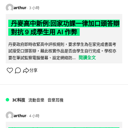
arthur
3 小時
丹麥高中新例:回家功課一律加口頭答辯
對抗 9 成學生用 AI 作弊
丹麥政府即時收緊高中評核規則，要求學生為在家完成書面考
試接受口頭答辯，藉此核實作品是否由學生自行完成。學校亦
閱讀全文
要在筆試監察電腦螢幕、設定網絡防...
分享
3C科技
流動音樂
音樂耳機
arthur
4 小時