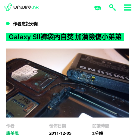
WWDC 2026
GenAI 與雲端科技專區
ERP 與商業 AI
Galaxy SII褲袋內自焚 加漢險傷小弟弟
作者忘記分類
Galaxy SII褲袋內自焚 加漢險傷小弟弟
作者
發佈日期
閱讀時間
2011-12-05
唐美鳳
2分鐘