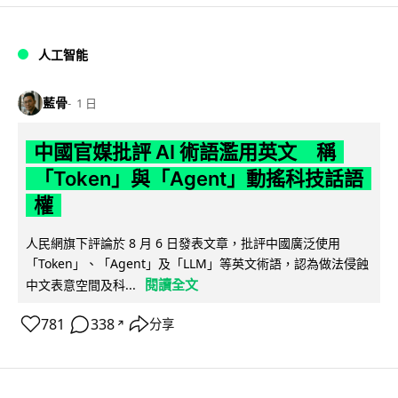
人工智能
藍骨
1 日
中國官媒批評 AI 術語濫用英文 稱
「Token」與「Agent」動搖科技話語
權
人民網旗下評論於 8 月 6 日發表文章，批評中國廣泛使用
「Token」、「Agent」及「LLM」等英文術語，認為做法侵蝕
閱讀全文
中文表意空間及科...
781
338
分享
↗