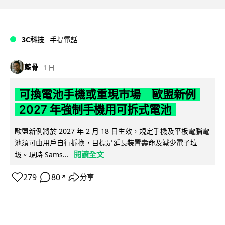
3C科技
手提電話
藍骨
1 日
可換電池手機或重現市場 歐盟新例
2027 年強制手機用可拆式電池
歐盟新例將於 2027 年 2 月 18 日生效，規定手機及平板電腦電
池須可由用戶自行拆換，目標是延長裝置壽命及減少電子垃
閱讀全文
圾。現時 Sams...
279
80
分享
↗