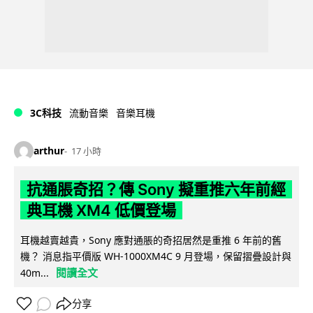
3C科技
流動音樂
音樂耳機
arthur
17 小時
抗通脹奇招？傳 Sony 擬重推六年前經
典耳機 XM4 低價登場
耳機越賣越貴，Sony 應對通脹的奇招居然是重推 6 年前的舊
機？ 消息指平價版 WH-1000XM4C 9 月登場，保留摺疊設計與
閱讀全文
40m...
分享