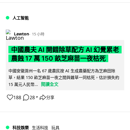
人工智能
Lawton
15 小時
中國農夫 AI 開錯除草配方 AI 幻覺累老
農蝕 17 萬 150 畝芝麻苗一夜枯死
中國安徽滁州一名 67 歲農民按 AI 生成農藥配方為芝麻田除
草，結果 150 畝芝麻苗一夜之間與雜草一同枯死，估計損失約
閱讀全文
15 萬元人民幣...
188
28
分享
↗
科技娛樂
生活科技
玩具