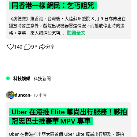
同香港一樣 網民：乞丐詛咒
《奧德賽》繼香港、台灣後，大陸蘇州戲院 8 月 9 日亦傳出在
播放時發生意外，戲院出現機器冒煙情況，而播放停止時的畫
閱讀全文
格，字幕「來人把這些乞丐...
140
9
分享
↗
科技娛樂
科技新聞
duncan
10 小時
Uber 在港推 Elite 尊尚出行服務！夥拍
冠忠巴士推豪華 MPV 專車
Uber 在香港推出亞太區首個 Uber Elite 尊尚出行服務，夥拍