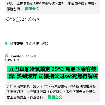
冠忠巴士提供豪華 MPV 專車接送，主打「地面頭等艙」體驗。
閱讀全文
服務包括...
15
2
分享
↗
科技娛樂
生活科技
環保
Lawton
10 小時
九巴車廂冷氣鎖定 25°C 高溫下乘客鼓
譟: 熱到爆炸 司機指公司set死無得調校
九巴車廂冷氣統一設定 25°C，有乘客乘搭 60M 線期間拍片投
訴車廂悶熱，批評管理層漠視乘客感受，事件正值天文台錄得
閱讀全文
史上最高氣溫。翻查資料...