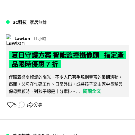
3C科技
家居無線
Lawton
11 小時
夏日守護方案 智能監控攝像頭 指定產
品限時優惠 7 折
伴隨着盛夏燦爛的陽光，不少人已著手規劃豐富的暑期活動。
然而，父母在忙碌工作、日常外出，或將孩子交由家中長輩與
閱讀全文
保母照顧時，對孩子總是十分牽掛。...
5
分享