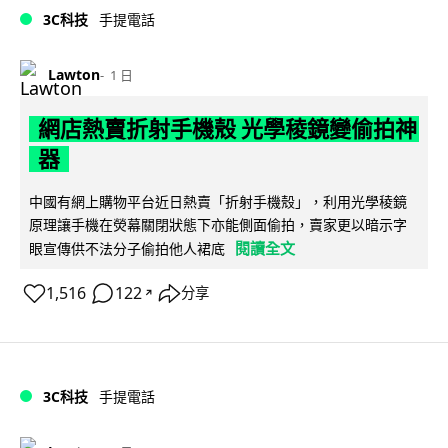
3C科技
手提電話
Lawton
1 日
網店熱賣折射手機殼 光學稜鏡變偷拍神
器
中國有網上購物平台近日熱賣「折射手機殼」，利用光學稜鏡
原理讓手機在熒幕關閉狀態下亦能側面偷拍，賣家更以暗示字
閱讀全文
眼宣傳供不法分子偷拍他人裙底
1,516
122
分享
↗
3C科技
手提電話