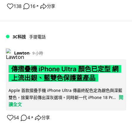
138
16
分享
↗
3C科技
手提電話
Lawton
9 小時
傳摺疊機 iPhone Ultra 顏色已定型 網
上流出銀、藍雙色保護蓋產品
Apple 首款摺疊手機 iPhone Ultra 傳最終配色定為銀色與深藍
閱
雙色，捨棄早前傳出深灰選項。同時新一代 iPhone 18 Pr...
讀全文
54
4
分享
↗