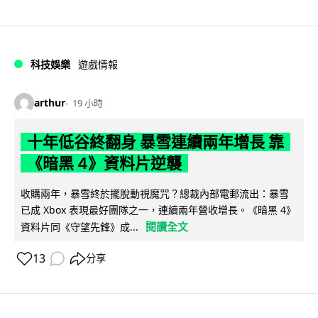
科技娛樂
遊戲情報
arthur
19 小時
十年低谷終翻身 暴雪連續兩年增長 靠
《暗黑 4》資料片逆襲
收購兩年，暴雪終於擺脫動視魔咒？總裁內部電郵流出：暴雪
已成 Xbox 表現最好團隊之一，連續兩年營收增長。《暗黑 4》
閱讀全文
資料片同《守望先鋒》成...
13
分享