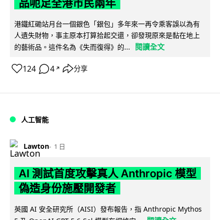
品呃足全港市民兩年
港鐵紅磡站月台一個銀色「銀包」多年來一再令乘客誤以為有
人遺失財物，事主原本打算拾起交還，卻發現原來是黏在地上
閱讀全文
的藝術品。這件名為《失而復得》的...
124
4
分享
↗
人工智能
Lawton
1 日
AI 測試首度攻擊真人 Anthropic 模型
偽造身份施壓開發者
英國 AI 安全研究所（AISI）發布報告，指 Anthropic Mythos