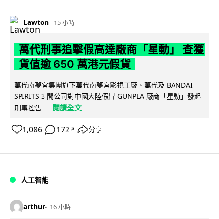
Lawton
15 小時
萬代刑事追擊假高達廠商「星動」 查獲
貨值逾 650 萬港元假貨
萬代南夢宮集團旗下萬代南夢宮影視工廠、萬代及 BANDAI
SPIRITS 3 間公司對中國大陸假冒 GUNPLA 廠商「星動」發起
閱讀全文
刑事控告...
1,086
172
分享
↗
人工智能
arthur
16 小時