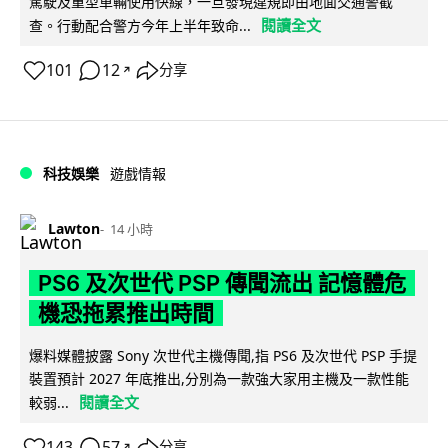
駕駛及重型車輛使用快線，一旦發現違規即由地面交通警截
閱讀全文
查。行動配合警方今年上半年致命...
101
12
分享
↗
科技娛樂
遊戲情報
Lawton
14 小時
PS6 及次世代 PSP 傳聞流出 記憶體危
機恐拖累推出時間
爆料媒體披露 Sony 次世代主機傳聞,指 PS6 及次世代 PSP 手提
裝置預計 2027 年底推出,分別為一款強大家用主機及一款性能
閱讀全文
較弱...
143
57
分享
↗