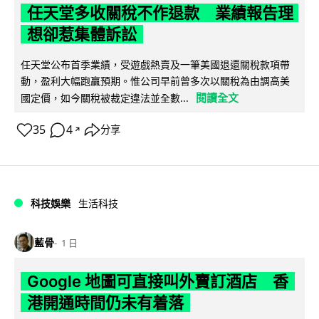
任天堂多收關稅不作退款 業績報告理
想卻惹集體訴訟
任天堂公布首季業績，受遊戲熱賣及一筆美國退還關稅款項帶
動，盈利大幅跑贏預期。惟公司早前曾多次以關稅為由調高美
閱讀全文
國定價，如今關稅被裁定違法並全數...
35
4
分享
↗
科技娛樂
生活科技
藍骨
1 日
Google 地圖可直接叫外賣訂酒店 香
港開通時間仍未有着落