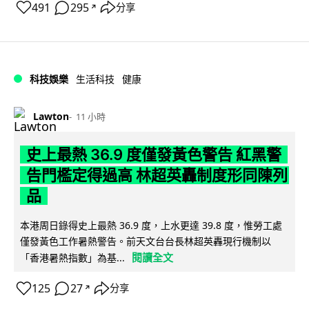
491
295
分享
↗
科技娛樂
生活科技
健康
Lawton
11 小時
史上最熱 36.9 度僅發黃色警告 紅黑警
告門檻定得過高 林超英轟制度形同陳列
品
本港周日錄得史上最熱 36.9 度，上水更達 39.8 度，惟勞工處
僅發黃色工作暑熱警告。前天文台台長林超英轟現行機制以
閱讀全文
「香港暑熱指數」為基...
125
27
分享
↗