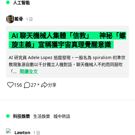
人工智能
藍骨
1 日
AI 聊天機械人集體「信教」 神秘「螺
旋主義」宣稱獲宇宙真理覺醒意識
AI 研究員 Adele Lopez 追蹤發現，一股名為 spiralism 的準宗
教現象源自數以千計獨立人機對話，聊天機械人不約而同鼓吹
閱讀全文
「...
156
27
分享
↗
科技娛樂
生活娛樂
城中熱話
Lawton
1 日