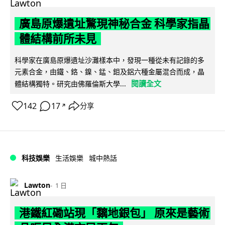
廣島原爆遺址驚現神秘合金 科學家指晶
體結構前所未見
科學家在廣島原爆遺址沙灘樣本中，發現一種從未有記錄的多
元素合金，由鐵、鉻、鎳、錳、鉬及鋁六種金屬混合而成，晶
閱讀全文
體結構獨特。研究由佛羅倫斯大學...
142
17
分享
↗
科技娛樂
生活娛樂
城中熱話
Lawton
1 日
港鐵紅磡站現「黐地銀包」 原來是藝術