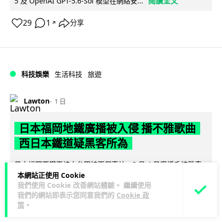
閱讀全文
5 及 OpenAI GPT-5.6-Sol 模型在網絡安...
29
1
分享
↗
科技娛樂
生活科技
旅遊
Lawton
1 日
日本福岡地鐵廣播被入侵 播不雅歌曲
西日本鐵道疑黑客所為
日本福岡西鐵天神大牟田線兩個車站，8 月 4 日廣播系統離奇
本網站正使用 Cookie
播出粗俗歌聲，西日本鐵道懷疑遭第三方非法入侵，正調查事
我們使用 Cookie 改善網站體驗。 繼續使用
閱讀全文
件並考慮報案。網上一度傳言...
我們的網站即表示您同意我們的
Cookie 政
策
。
40
2
分享
↗