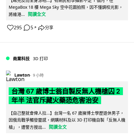
【睇完反而全身涼哂...】有網民初學攝影不足 1 個月，在
MegaBox 18 樓 Mega Sky 空中花園拍照，因不懂調校光影，
閱讀全文
將維港...
295
5
分享
↗
商業科技
3D 打印
Lawton
9 小時
台灣 67 歲博士翁自製反無人機槍囚 2
年半 法官斥藏火藥恐危害治安
【自己整就會俾人拉...】台灣一名 67 歲擁博士學歷退休男子，
因俄烏戰爭觸發靈感，網購材料及以 3D 打印機自製「反無人機
閱讀全文
槍」，遭警方搜出...