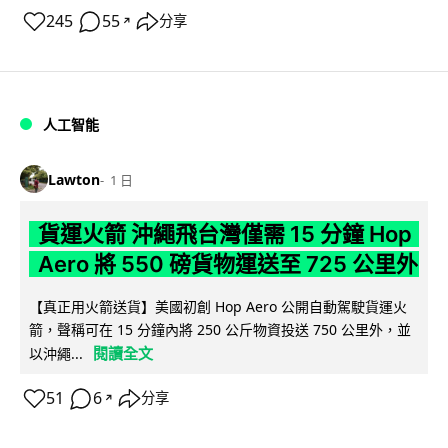
245
55
分享
↗
人工智能
Lawton
1 日
貨運火箭 沖繩飛台灣僅需 15 分鐘 Hop
Aero 將 550 磅貨物運送至 725 公里外
【真正用火箭送貨】美國初創 Hop Aero 公開自動駕駛貨運火
箭，聲稱可在 15 分鐘內將 250 公斤物資投送 750 公里外，並
閱讀全文
以沖繩...
51
6
分享
↗