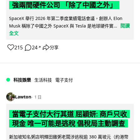
強兩間硬件公司 「除了中國之外」
SpaceX 舉行 2026 年第二季度業績電話會議，創辦人 Elon
閱讀
Musk 稱除了中國之外 SpaceX 與 Tesla 是地球硬件實...
全文
215
24
分享
↗
科技娛樂
生活科技
電子支付
Lawton
1 日
當電子支付大行其道 屈穎妍: 商戶只收
現金 唯一可能是逃稅 倡稅局主動調查
新加坡知名粥店明輝田雞粥老闆涉逃稅逾 380 萬坡元（約港幣