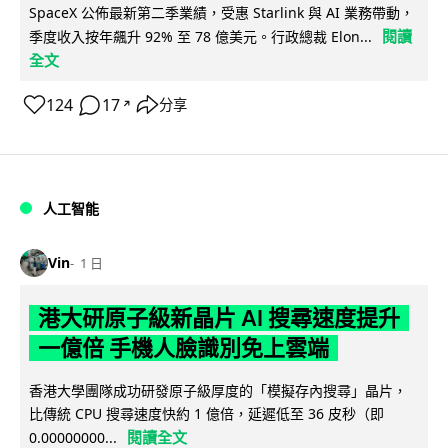
SpaceX 公佈最新第二季業績，受惠 Starlink 與 AI 業務帶動，
閱讀
季度收入按年飆升 92% 至 78 億美元。行政總裁 Elon...
全文
124
17
分享
↗
人工智能
Vin
1 日
港大研原子級新晶片 AI 搜尋速度提升
一億倍 手機人臉識別免上雲端
香港大學團隊成功研發原子級厚度的「模擬存內搜尋」晶片，
比傳統 CPU 搜尋速度快約 1 億倍，延遲低至 36 皮秒（即
閱讀全文
0.00000000...