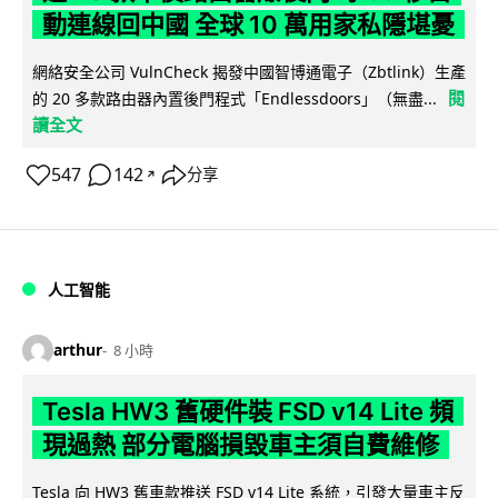
動連線回中國 全球 10 萬用家私隱堪憂
網絡安全公司 VulnCheck 揭發中國智博通電子（Zbtlink）生產
閱
的 20 多款路由器內置後門程式「Endlessdoors」（無盡...
讀全文
547
142
分享
↗
人工智能
arthur
8 小時
Tesla HW3 舊硬件裝 FSD v14 Lite 頻
現過熱 部分電腦損毀車主須自費維修
Tesla 向 HW3 舊車款推送 FSD v14 Lite 系統，引發大量車主反