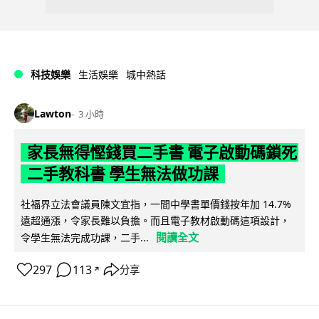
科技娛樂
生活娛樂
城中熱話
Lawton
3 小時
家長無得慳錢買二手書 電子啟動碼鎖死
二手教科書 學生無法做功課
社福界立法會議員陳文宜指，一間中學書單價錢按年加 14.7%
遠超通漲，令家長難以負擔。而且電子教材啟動碼這項設計，
閱讀全文
令學生無法完成功課，二手...
297
113
分享
↗