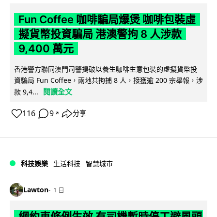
Fun Coffee 咖啡騙局爆煲 咖啡包裝虛
擬貨幣投資騙局 港澳警拘 8 人涉款
9,400 萬元
香港警方聯同澳門司警搗破以養生咖啡生意包裝的虛擬貨幣投
資騙局 Fun Coffee，兩地共拘捕 8 人，接獲逾 200 宗舉報，涉
閱讀全文
款 9,4...
116
9
分享
↗
科技娛樂
生活科技
智慧城市
Lawton
1 日
網約車條例生效 有司機暫時停工避風頭