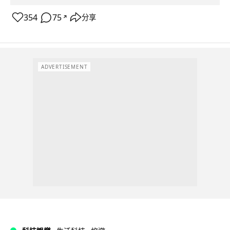
354
75
分享
↗
ADVERTISEMENT