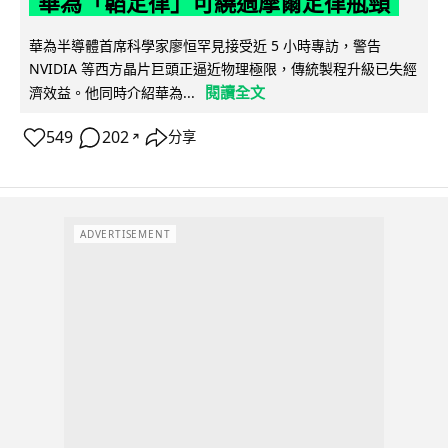
華為「韜定律」可繞過摩爾定律瓶頸
華為半導體首席科學家廖恒罕見接受近 5 小時專訪，警告
NVIDIA 等西方晶片巨頭正逼近物理極限，傳統製程升級已失經
閱讀全文
濟效益。他同時介紹華為...
549
202
分享
↗
ADVERTISEMENT