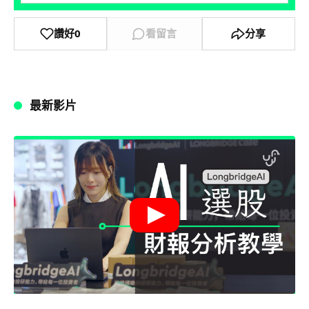
讚好
0
看留言
分享
最新影片