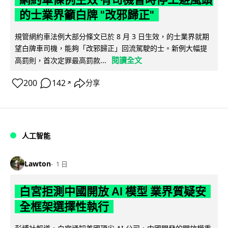
的士業界籲白牌 "改邪歸正"
規管網約車法例大部分條文已於 8 月 3 日生效，的士業界就期
望白牌車司機，能夠「改邪歸正」回流駕駛的士。新例大幅提
閱讀全文
高罰則，首次定罪最高罰款...
200
142
分享
↗
人工智能
Lawton
1 日
白宮拒測中國開放 AI 模型 業界質疑安
全框架選擇性執行