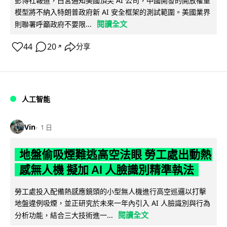
彭博社報道，白宮通知美國頂尖 AI 公司，中國開發的開放權重
模型將不納入特朗普政府新 AI 安全框架的測試範圍。美國業界
閱讀全文
則聯署呼籲政府不要限...
44
20
分享
↗
人工智能
Vin
1 日
地盤偷吸煙難逃高空法眼 勞工處出動熱
感無人機 擬加 AI 人臉識別精準執法
勞工處投入配備熱感應鏡頭的小型無人機進行高空巡邏以打擊
地盤違例吸煙，並正研究於未來一年內引入 AI 人臉識別與行為
閱讀全文
分析功能，結合三大技術進一...