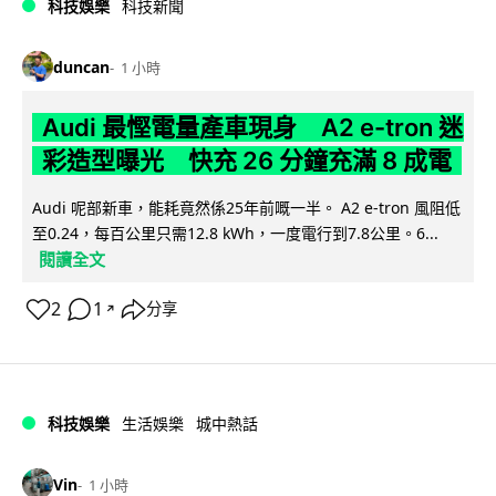
科技娛樂
科技新聞
duncan
1 小時
Audi 最慳電量產車現身 A2 e-tron 迷
彩造型曝光 快充 26 分鐘充滿 8 成電
Audi 呢部新車，能耗竟然係25年前嘅一半。 A2 e-tron 風阻低
至0.24，每百公里只需12.8 kWh，一度電行到7.8公里。6...
閱讀全文
2
1
分享
↗
科技娛樂
生活娛樂
城中熱話
Vin
1 小時