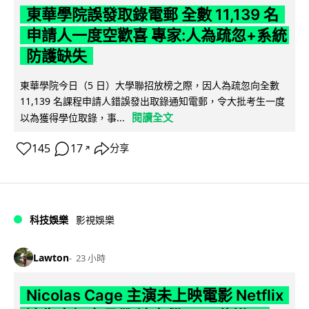
東華學院誤發取錄電郵 全數 11,139 名
申請人一度空歡喜 專家:人為疏忽+系統
防護缺失
東華學院今日（5 日）大學聯招放榜之際，因人為疏忽向全數
11,139 名課程申請人錯誤發出取錄通知電郵，令大批考生一度
閱讀全文
以為獲得學位取錄，事...
145
17
分享
↗
科技娛樂
影視娛樂
Lawton
23 小時
Nicolas Cage 主演未上映電影 Netflix