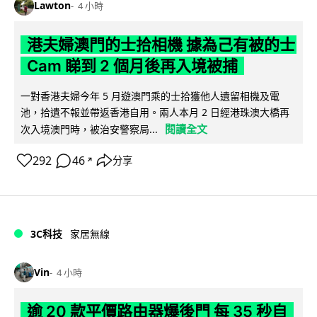
Lawton
4 小時
港夫婦澳門的士拾相機 據為己有被的士
Cam 睇到 2 個月後再入境被捕
一對香港夫婦今年 5 月遊澳門乘的士拾獲他人遺留相機及電
池，拾遺不報並帶返香港自用。兩人本月 2 日經港珠澳大橋再
閱讀全文
次入境澳門時，被治安警察局...
292
46
分享
↗
3C科技
家居無線
Vin
4 小時
逾 20 款平價路由器爆後門 每 35 秒自