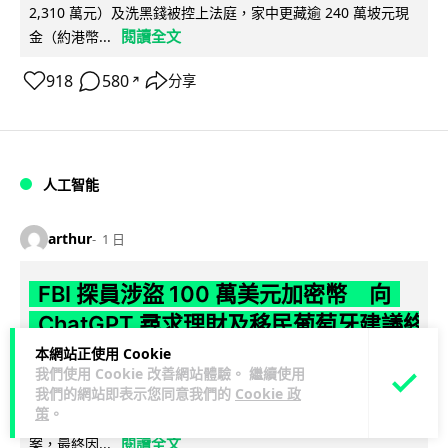
2,310 萬元）及洗黑錢被控上法庭，家中更藏逾 240 萬坡元現
閱讀全文
金（約港幣...
918
580
分享
↗
人工智能
arthur
1 日
FBI 探員涉盜 100 萬美元加密幣 向
ChatGPT 尋求理財及移民葡萄牙建議終
被捕
本網站正使用 Cookie
我們使用 Cookie 改善網站體驗。 繼續使用
我們的網站即表示您同意我們的
Cookie 政
FBI 一名資深反情報探員涉嫌利用職務之便盜取敵對國家近 100
策
。
萬美元加密貨幣，事後更向 ChatGPT 諮詢理財及移民葡萄牙方
閱讀全文
案，最終因...