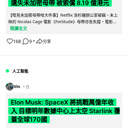
遺失未加密母帶 被索償 8.19 億港元
【唔見未加密母帶咁大件事】Netflix 洛杉磯辦公室被竊，未上
映的 Nicolas Cage 電影《Fortitude》母帶亦告失蹤。電影...
閱讀全文
168
9
分享
↗
人工智能
Vin
1 日
Elon Musk: SpaceX 將挑戰萬億年收
入 目標明年數據中心上太空 Starlink 覆
蓋全球170國