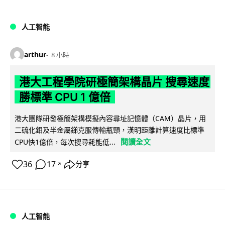
人工智能
arthur
8 小時
港大工程學院研極簡架構晶片 搜尋速度
勝標準 CPU 1 億倍
港大團隊研發極簡架構模擬內容尋址記憶體（CAM）晶片，用
二硫化鉬及半金屬銻克服傳輸瓶頸，漢明距離計算速度比標準
閱讀全文
CPU快1億倍，每次搜尋耗能低...
36
17
分享
↗
人工智能