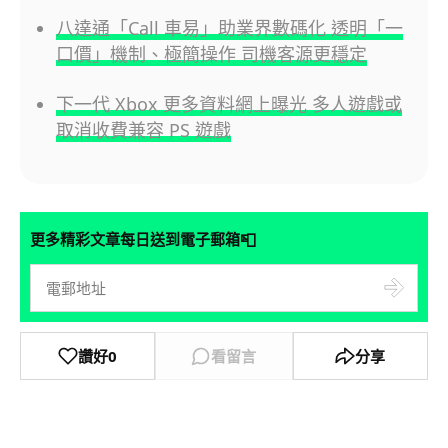
八達通「Call 車易」助業界數碼化 透明「一
口價」機制、極簡操作 司機客源更穩定
下一代 Xbox 更多資料網上曝光 多人遊戲或
取消收費兼容 PS 遊戲
📮
更多精彩文章每日送到電子郵箱
讚好
0
看留言
分享