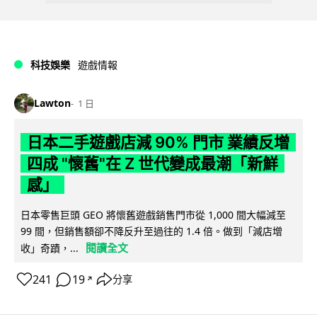
科技娛樂
遊戲情報
Lawton
1 日
日本二手遊戲店減 90% 門市 業績反增
四成 "懷舊"在 Z 世代變成最潮「新鮮
感」
日本零售巨頭 GEO 將懷舊遊戲銷售門市從 1,000 間大幅減至
99 間，但銷售額卻不降反升至過往的 1.4 倍。做到「減店增
閱讀全文
收」奇蹟，...
241
19
分享
↗