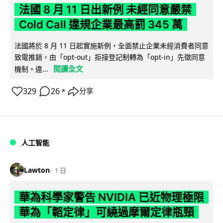
法國 8 月 11 日出新例 未經同意嚴禁
Cold Call 違規企業最高罰 345 萬
法國將於 8 月 11 日起實施新例，全面禁止企業未經消費者同意
致電推銷，由「opt-out」拒接登記制轉為「opt-in」先徵同意
閱讀全文
機制。違...
329
26
分享
↗
人工智能
Lawton
1 日
華為科學家警告 NVIDIA 已近物理極限
華為「韜定律」可繞過摩爾定律瓶頸