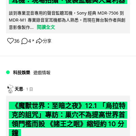
耳機：現場拍攝、後製監聽與人聲利器
談到專業混音專用的聲音監聽耳機，Sony 經典 MDR-7506 到
MDR-M1 專業錄音室耳機都為人熟悉。而現在舞台製作者與創
閱讀全文
意影像製作...
36
4
分享
↗
科技娛樂
遊戲情報
天恩
1 日
《魔獸世界：至暗之夜》12.1 「烏拉特
克的詛咒」專訪：巢穴不為提高世界首
領門檻而設 《諸王之眠》縮短約 10 分
鐘