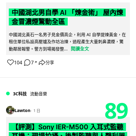
中國湖北男自學 AI 「煉金術」 屋內煉
金冒濃煙驚動全區
中國湖北黃石一名男子見金價高企，利用 AI 自學提煉黃金，在
租住單位私設高壓爐及作坊冶煉，過程產生大量刺鼻濃煙，驚
閱讀全文
動鄰居報警。警方到場揭發整...
104
7
分享
↗
3C科技
流動音樂
89
Lawton
1 日
【評測】Sony IER-M500 入耳式監聽