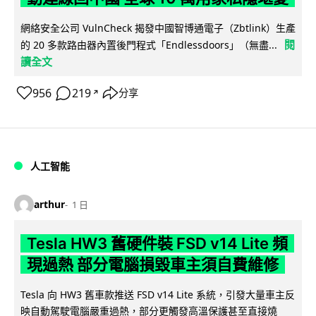
網絡安全公司 VulnCheck 揭發中國智博通電子（Zbtlink）生產
閱
的 20 多款路由器內置後門程式「Endlessdoors」（無盡...
讀全文
956
219
分享
↗
人工智能
arthur
1 日
Tesla HW3 舊硬件裝 FSD v14 Lite 頻
現過熱 部分電腦損毀車主須自費維修
Tesla 向 HW3 舊車款推送 FSD v14 Lite 系統，引發大量車主反
映自動駕駛電腦嚴重過熱，部分更觸發高溫保護甚至直接燒