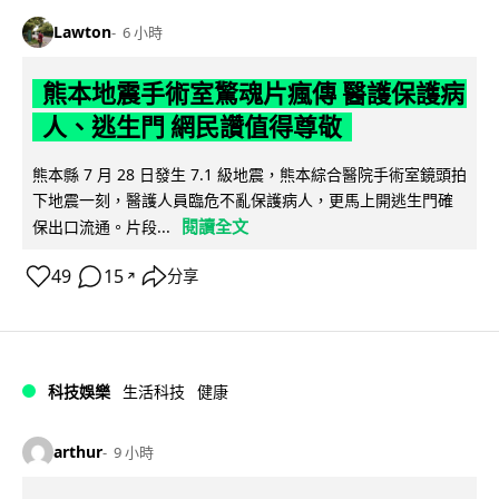
Lawton
6 小時
熊本地震手術室驚魂片瘋傳 醫護保護病
人、逃生門 網民讚值得尊敬
熊本縣 7 月 28 日發生 7.1 級地震，熊本綜合醫院手術室鏡頭拍
下地震一刻，醫護人員臨危不亂保護病人，更馬上開逃生門確
閱讀全文
保出口流通。片段...
49
15
分享
↗
科技娛樂
生活科技
健康
arthur
9 小時