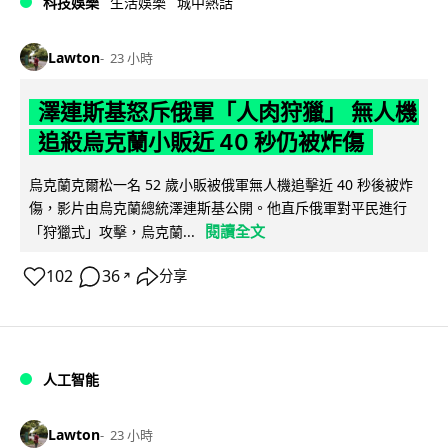
科技娛樂
生活娛樂
城中熱話
Lawton
23 小時
澤連斯基怒斥俄軍「人肉狩獵」 無人機
追殺烏克蘭小販近 40 秒仍被炸傷
烏克蘭克爾松一名 52 歲小販被俄軍無人機追擊近 40 秒後被炸
傷，影片由烏克蘭總統澤連斯基公開。他直斥俄軍對平民進行
閱讀全文
「狩獵式」攻擊，烏克蘭...
102
36
分享
↗
人工智能
Lawton
23 小時