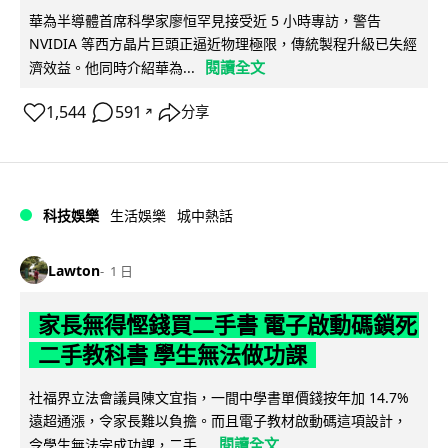
華為半導體首席科學家廖恒罕見接受近 5 小時專訪，警告
NVIDIA 等西方晶片巨頭正逼近物理極限，傳統製程升級已失經
閱讀全文
濟效益。他同時介紹華為...
1,544
591
分享
↗
科技娛樂
生活娛樂
城中熱話
Lawton
1 日
家長無得慳錢買二手書 電子啟動碼鎖死
二手教科書 學生無法做功課
社福界立法會議員陳文宜指，一間中學書單價錢按年加 14.7%
遠超通漲，令家長難以負擔。而且電子教材啟動碼這項設計，
閱讀全文
令學生無法完成功課，二手...