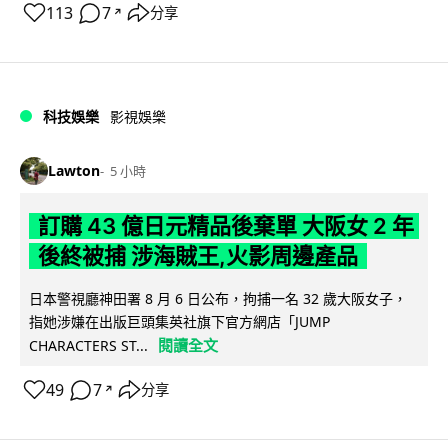
113
7
分享
↗
科技娛樂
影視娛樂
Lawton
5 小時
訂購 43 億日元精品後棄單 大阪女 2 年
後終被捕 涉海賊王,火影周邊產品
日本警視廳神田署 8 月 6 日公布，拘捕一名 32 歲大阪女子，
指她涉嫌在出版巨頭集英社旗下官方網店「JUMP
閱讀全文
CHARACTERS ST...
49
7
分享
↗