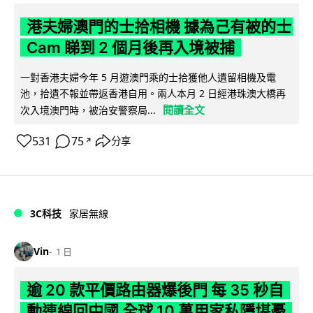
港夫婦澳門的士拾相機 據為己有被的士
Cam 睇到 2 個月後再入境被捕
一對香港夫婦今年 5 月遊澳門乘的士拾獲他人遺留相機及電
池，拾遺不報並帶返香港自用。兩人本月 2 日經港珠澳大橋再
閱讀全文
次入境澳門時，被治安警察局...
531
75
分享
↗
3C科技
家居無線
Vin
1 日
逾 20 款平價路由器爆後門 每 35 秒自
動連線回中國 全球 10 萬用家私隱堪憂