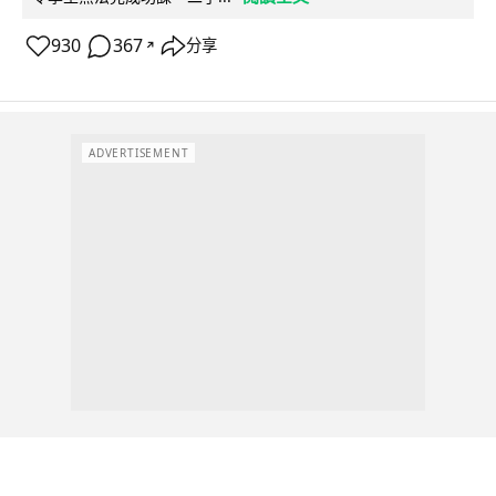
930
367
分享
↗
ADVERTISEMENT