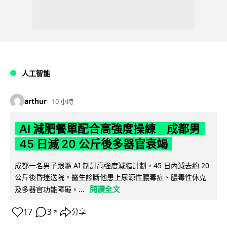
人工智能
arthur
10 小時
AI 減肥餐單配合高強度操練 成都男
45 日減 20 公斤後多器官衰竭
成都一名男子跟隨 AI 制訂高強度減脂計劃，45 日內減去約 20
公斤後昏迷送院。醫生診斷他患上尿源性膿毒症、膿毒性休克
閱讀全文
及多器官功能障礙。...
17
3
分享
↗