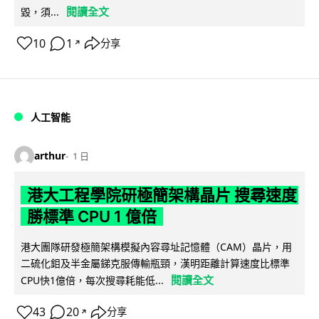
閱讀全文
毀，須...
10
1
分享
↗
人工智能
arthur
1 日
港大工程學院研極簡架構晶片 搜尋速度
勝標準 CPU 1 億倍
港大團隊研發極簡架構模擬內容尋址記憶體（CAM）晶片，用
二硫化鉬及半金屬銻克服傳輸瓶頸，漢明距離計算速度比標準
閱讀全文
CPU快1億倍，每次搜尋耗能低...
43
20
分享
↗