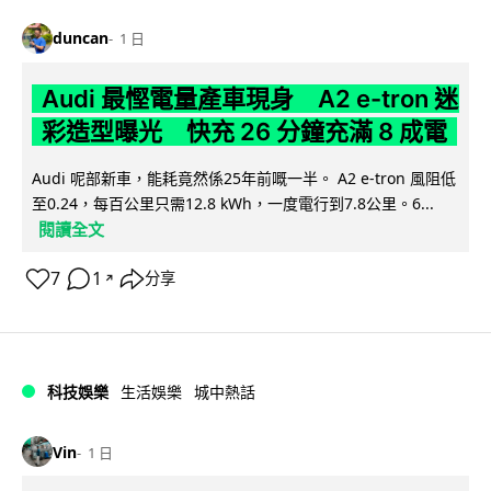
duncan
1 日
Audi 最慳電量產車現身 A2 e-tron 迷
彩造型曝光 快充 26 分鐘充滿 8 成電
Audi 呢部新車，能耗竟然係25年前嘅一半。 A2 e-tron 風阻低
至0.24，每百公里只需12.8 kWh，一度電行到7.8公里。6...
閱讀全文
7
1
分享
↗
科技娛樂
生活娛樂
城中熱話
Vin
1 日