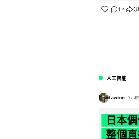
1
分
↗
人工智能
Lawton
3 小時
日本偶
整個直