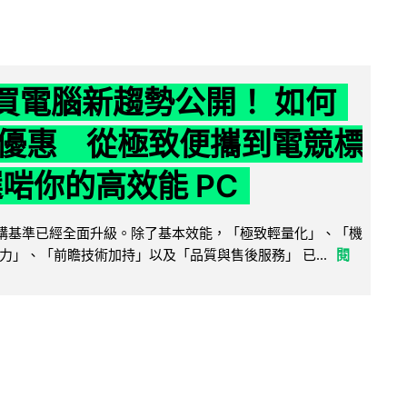
6 買電腦新趨勢公開！ 如何
優惠 從極致便攜到電競標
選啱你的高效能 PC
腦選購基準已經全面升級。除了基本效能，「極致輕量化」、「機
力」、「前瞻技術加持」以及「品質與售後服務」 已...
閱