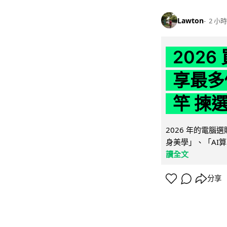
Lawton
2 小時
202
享最多
竿 揀
2026 年的電
身美學」、「AI算
讀全文
分享