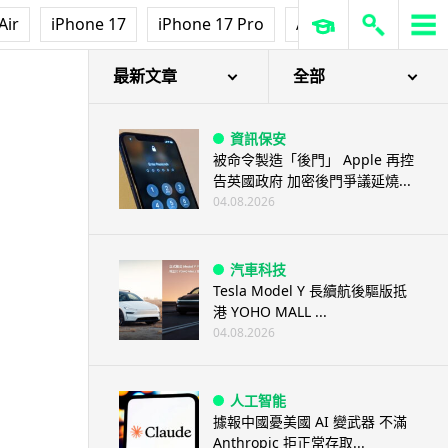
Air
iPhone 17
iPhone 17 Pro
AirPods Pro 3
Ap
最新文章
全部
資訊保安
被命令製造「後門」 Apple 再控
告英國政府 加密後門爭議延燒...
04.08.2026
汽車科技
Tesla Model Y 長續航後驅版抵
港 YOHO MALL ...
04.08.2026
人工智能
據報中國憂美國 AI 變武器 不滿
Anthropic 拒正常存取...