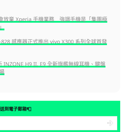
 不會放棄 Xperia 手機業務 強調手機是「集團極
」
YT-828 感應器正式推出 vivo X300 系列全球首發
新 INZONE H9 II, E9 全新旗艦無線耳機、鍵盤
場
📮
送到電子郵箱