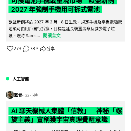
可換電池手機或重現市場 歐盟新例
2027 年強制手機用可拆式電池
歐盟新例將於 2027 年 2 月 18 日生效，規定手機及平板電腦電
池須可由用戶自行拆換，目標是延長裝置壽命及減少電子垃
閱讀全文
圾。現時 Sams...
273
78
分享
↗
人工智能
藍骨
22 小時
AI 聊天機械人集體「信教」 神秘「螺
旋主義」宣稱獲宇宙真理覺醒意識