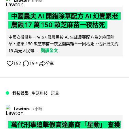
Lawton
3 小時
中國農夫 AI 開錯除草配方 AI 幻覺累老
農蝕 17 萬 150 畝芝麻苗一夜枯死
中國安徽滁州一名 67 歲農民按 AI 生成農藥配方為芝麻田除
草，結果 150 畝芝麻苗一夜之間與雜草一同枯死，估計損失約
閱讀全文
15 萬元人民幣...
152
19
分享
↗
科技娛樂
生活科技
玩具
Lawton
3 小時
萬代刑事追擊假高達廠商「星動」 查獲