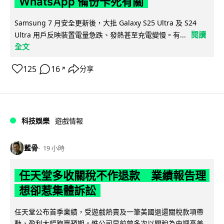
WhatsApp 備份卡死有關
Samsung 7 月安全更新後，大批 Galaxy S25 Ultra 及 S24
閱讀
Ultra 用戶反映裝置電量急跌、發熱甚至充電變慢。有...
全文
125
16
分享
↗
科技娛樂
遊戲情報
藍骨
19 小時
任天堂多收關稅不作退款 業績報告理
想卻惹集體訴訟
任天堂公布首季業績，受遊戲熱賣及一筆美國退還關稅款項帶
動，盈利大幅跑贏預期。惟公司早前曾多次以關稅為由調高美