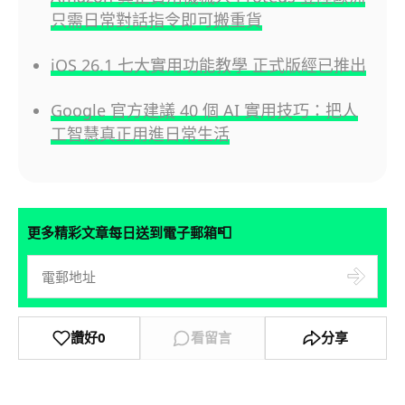
只需日常對話指令即可搬重貨
iOS 26.1 七大實用功能教學 正式版經已推出
Google 官方建議 40 個 AI 實用技巧：把人
工智慧真正用進日常生活
📮
更多精彩文章每日送到電子郵箱
讚好
0
看留言
分享