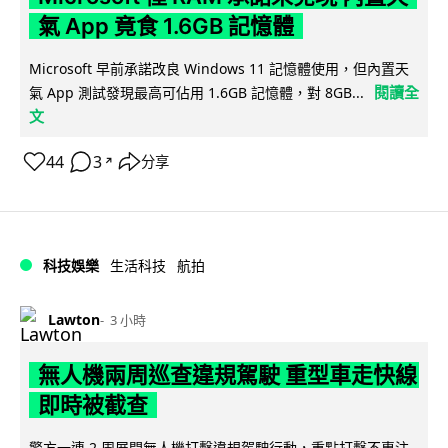
氣 App 竟食 1.6GB 記憶體
Microsoft 早前承諾改良 Windows 11 記憶體使用，但內置天
閱讀全
氣 App 測試發現最高可佔用 1.6GB 記憶體，對 8GB...
文
44
3
分享
↗
科技娛樂
生活科技
航拍
Lawton
3 小時
無人機兩周巡查違規駕駛 重型車走快線
即時被截查
警方一連 2 周展開無人機打擊違規駕駛行動，重點打擊不專注