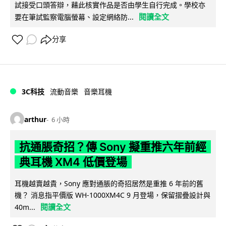
試接受口頭答辯，藉此核實作品是否由學生自行完成。學校亦
閱讀全文
要在筆試監察電腦螢幕、設定網絡防...
分享
3C科技
流動音樂
音樂耳機
arthur
6 小時
抗通脹奇招？傳 Sony 擬重推六年前經
典耳機 XM4 低價登場
耳機越賣越貴，Sony 應對通脹的奇招居然是重推 6 年前的舊
機？ 消息指平價版 WH-1000XM4C 9 月登場，保留摺疊設計與
閱讀全文
40m...