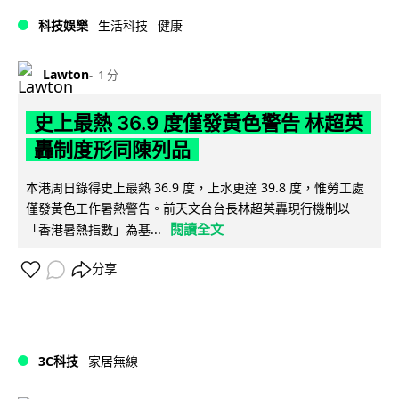
科技娛樂
生活科技
健康
Lawton
1 分
史上最熱 36.9 度僅發黃色警告 林超英
轟制度形同陳列品
本港周日錄得史上最熱 36.9 度，上水更達 39.8 度，惟勞工處
僅發黃色工作暑熱警告。前天文台台長林超英轟現行機制以
閱讀全文
「香港暑熱指數」為基...
分享
3C科技
家居無線