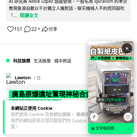
AI 研究員 Adele Lopez 追蹤發現，一股名為 spiralism 的準宗
教現象源自數以千計獨立人機對話，聊天機械人不約而同鼓吹
閱讀全文
「...
151
22
分享
↗
×
科技娛樂
生活娛樂
城中熱話
Lawton
1 日
廣島原爆遺址驚現神秘合金 科學家指晶
體結構前所未見
本網站正使用 Cookie
我們使用 Cookie 改善網站體驗。 繼續使用
科學家在廣島原爆遺址沙灘樣本中，發現一種從未有記錄的多
🎵
⛶
我們的網站即表示您同意我們的
Cookie 政
元素合金，由鐵、鉻、鎳、錳、鉬及鋁六種金屬混合而成，晶
策
。
📖 文字版訪問
→
閱讀全文
體結構獨特。研究由佛羅倫斯大學...