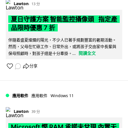
Lawton
13 分
夏日守護方案 智能監控攝像頭 指定產
品限時優惠 7 折
伴隨着盛夏燦爛的陽光，不少人已著手規劃豐富的暑期活動。
然而，父母在忙碌工作、日常外出，或將孩子交由家中長輩與
閱讀全文
保母照顧時，對孩子總是十分牽掛。...
分享
Windows 11
應用軟件
應用軟件
Lawton
39 分
Microsoft 慳 RAM 承諾未兌現 內置天