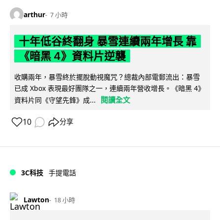
arthur
7 小時
十年低谷終翻身 暴雪連續兩年增長 靠
《暗黑 4》資料片逆襲
收購兩年，暴雪終於擺脫動視魔咒？總裁內部電郵流出：暴雪
已成 Xbox 表現最好團隊之一，連續兩年營收增長。《暗黑 4》
閱讀全文
資料片同《守望先鋒》成...
10
分享
3C科技
手提電話
Lawton
18 小時