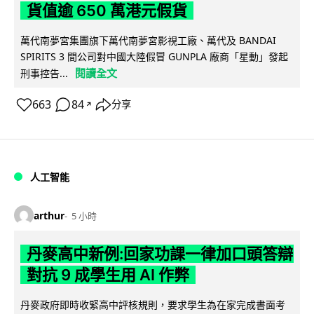
貨值逾 650 萬港元假貨
萬代南夢宮集團旗下萬代南夢宮影視工廠、萬代及 BANDAI
SPIRITS 3 間公司對中國大陸假冒 GUNPLA 廠商「星動」發起
閱讀全文
刑事控告...
663
84
分享
↗
人工智能
arthur
5 小時
丹麥高中新例:回家功課一律加口頭答辯
對抗 9 成學生用 AI 作弊
丹麥政府即時收緊高中評核規則，要求學生為在家完成書面考