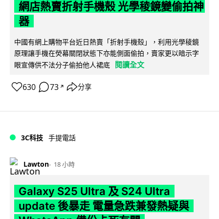
網店熱賣折射手機殼 光學稜鏡變偷拍神
器
中國有網上購物平台近日熱賣「折射手機殼」，利用光學稜鏡
原理讓手機在熒幕關閉狀態下亦能側面偷拍，賣家更以暗示字
閱讀全文
眼宣傳供不法分子偷拍他人裙底
630
73
分享
↗
3C科技
手提電話
Lawton
18 小時
Galaxy S25 Ultra 及 S24 Ultra
update 後暴走 電量急跌兼發熱疑與