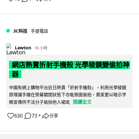
3C科技
手提電話
Lawton
18 小時
網店熱賣折射手機殼 光學稜鏡變偷拍神
器
中國有網上購物平台近日熱賣「折射手機殼」，利用光學稜鏡
原理讓手機在熒幕關閉狀態下亦能側面偷拍，賣家更以暗示字
閱讀全文
眼宣傳供不法分子偷拍他人裙底
630
73
分享
↗