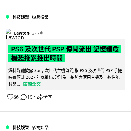
科技娛樂
遊戲情報
Lawton
3 小時
PS6 及次世代 PSP 傳聞流出 記憶體危
機恐拖累推出時間
爆料媒體披露 Sony 次世代主機傳聞,指 PS6 及次世代 PSP 手提
裝置預計 2027 年底推出,分別為一款強大家用主機及一款性能
閱讀全文
較弱...
66
19
分享
↗
科技娛樂
影視娛樂