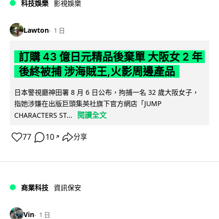
科技娛樂
影視娛樂
Lawton
1 日
訂購 43 億日元精品後棄單 大阪女 2 年
後終被捕 涉海賊王,火影周邊產品
日本警視廳神田署 8 月 6 日公布，拘捕一名 32 歲大阪女子，
指她涉嫌在出版巨頭集英社旗下官方網店「JUMP
閱讀全文
CHARACTERS ST...
77
10
分享
↗
商業科技
資訊保安
Vin
1 日