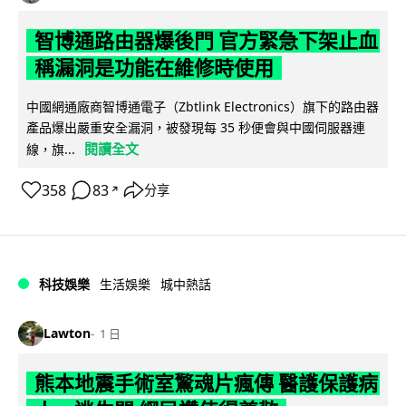
智博通路由器爆後門 官方緊急下架止血
稱漏洞是功能在維修時使用
中國網通廠商智博通電子（Zbtlink Electronics）旗下的路由器
產品爆出嚴重安全漏洞，被發現每 35 秒便會與中國伺服器連
閱讀全文
線，旗...
358
83
分享
↗
科技娛樂
生活娛樂
城中熱話
Lawton
1 日
熊本地震手術室驚魂片瘋傳 醫護保護病