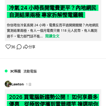
冷氣 24 小時長開電費更平？內地網民
自測結果兩極 專家拆解慳電邏輯
你信唔信冷氣長開 24 小時，電費反而平過開開關關？內地網民
實測結果兩極，有人一個月電費只需 118 元人民幣，有人飆到
閱讀全文
過千。電力部門話不能...
36
分享
3C科技
流動電腦
Lawton
1 日
2026 買電腦新趨勢公開！ 如何享最多
優惠 從極致便攜到電競標竿 揀選啱你