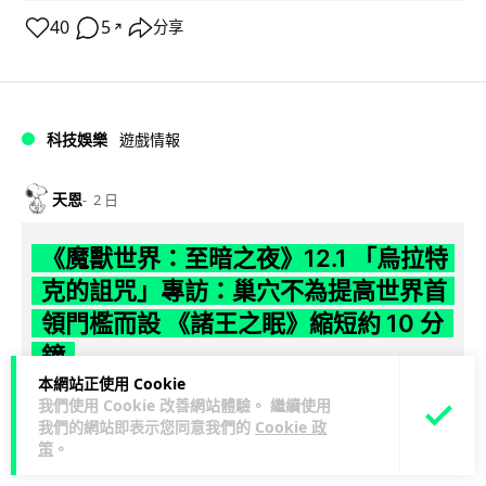
40
5
分享
↗
科技娛樂
遊戲情報
天恩
2 日
《魔獸世界：至暗之夜》12.1 「烏拉特
克的詛咒」專訪：巢穴不為提高世界首
領門檻而設 《諸王之眠》縮短約 10 分
鐘
本網站正使用 Cookie
《魔獸世界：至暗之夜》版本更新 12.1「烏拉特克的詛咒」將
我們使用 Cookie 改善網站體驗。 繼續使用
我們的網站即表示您同意我們的
Cookie 政
於 8 月 13 日正式上線，帶來全新區域「盤蛇島」、地城「毒牙
策
。
閱讀全文
祭壇」、新型態世...