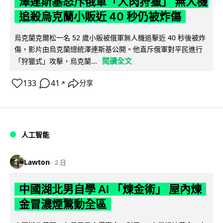
澤連斯基怒斥俄軍「人肉狩獵」 無人機
追殺烏克蘭小販近 40 秒仍被炸傷
烏克蘭克爾松一名 52 歲小販被俄軍無人機追擊近 40 秒後被炸
傷，影片由烏克蘭總統澤連斯基公開。他直斥俄軍對平民進行
閱讀全文
「狩獵式」攻擊，烏克蘭...
133
41
分享
↗
人工智能
Lawton
2 日
中國湖北男自學 AI 「煉金術」 屋內煉
金冒濃煙驚動全區