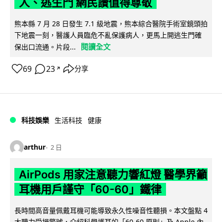
人、逃生門 網民讚值得尊敬
熊本縣 7 月 28 日發生 7.1 級地震，熊本綜合醫院手術室鏡頭拍
下地震一刻，醫護人員臨危不亂保護病人，更馬上開逃生門確
閱讀全文
保出口流通。片段...
69
23
分享
↗
科技娛樂
生活科技
健康
arthur
2 日
AirPods 用家注意聽力響紅燈 醫學界籲
耳機用戶謹守「60-60」鐵律
長時間高音量佩戴耳機可能導致永久性噪音性聽損。本文盤點 4
大聽力受損警號，介紹科學護耳的「60-60 原則」及 Apple 內