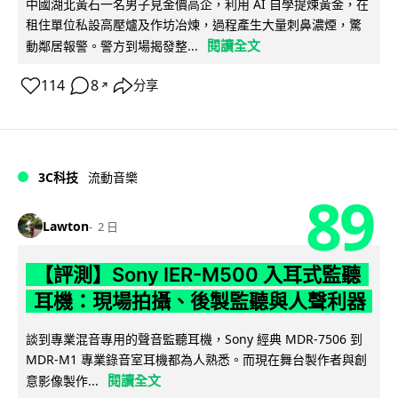
中國湖北黃石一名男子見金價高企，利用 AI 自學提煉黃金，在
租住單位私設高壓爐及作坊冶煉，過程產生大量刺鼻濃煙，驚
閱讀全文
動鄰居報警。警方到場揭發整...
114
8
分享
↗
3C科技
流動音樂
89
Lawton
2 日
【評測】Sony IER-M500 入耳式監聽
耳機：現場拍攝、後製監聽與人聲利器
談到專業混音專用的聲音監聽耳機，Sony 經典 MDR-7506 到
MDR-M1 專業錄音室耳機都為人熟悉。而現在舞台製作者與創
閱讀全文
意影像製作...