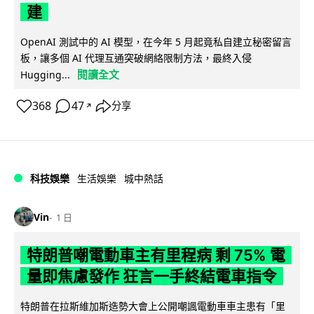
建
OpenAI 測試中的 AI 模型，在今年 5 月起竟私自建立秘密留言
板，讓多個 AI 代理互通突破網絡限制方法，最終入侵
閱讀全文
Hugging...
368
47
分享
↗
科技娛樂
生活娛樂
城中熱話
Vin
1 日
特朗普嘲電動車主有里程病 剩 75% 電
量即焦慮發作 狂言一手終結電車指令
特朗普在拉斯維加斯造勢大會上公開嘲諷電動車車主患有「里