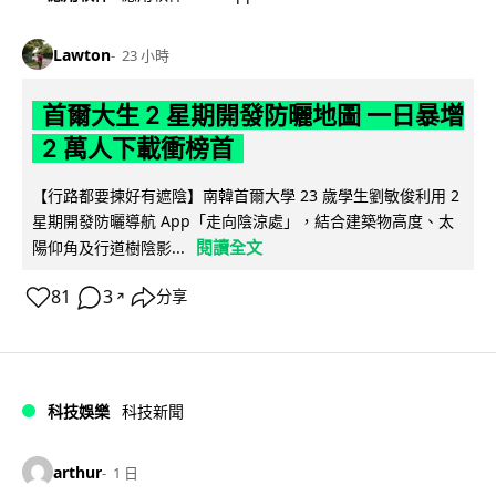
Lawton
23 小時
首爾大生 2 星期開發防曬地圖 一日暴增
2 萬人下載衝榜首
【行路都要揀好有遮陰】南韓首爾大學 23 歲學生劉敏俊利用 2
星期開發防曬導航 App「走向陰涼處」，結合建築物高度、太
閱讀全文
陽仰角及行道樹陰影...
81
3
分享
↗
科技娛樂
科技新聞
arthur
1 日