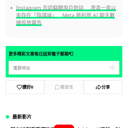
Instagram 否認竊聽用戶對話 澄清一直以
來存在「陰謀論」 Meta 將利用 AI 聊天數
據投放廣告
📮
更多精彩文章每日送到電子郵箱
讚好
0
看留言
分享
最新影片