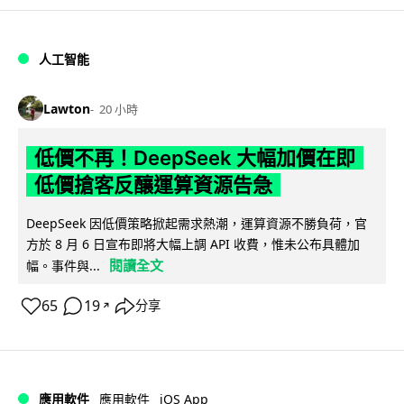
人工智能
Lawton
20 小時
低價不再！DeepSeek 大幅加價在即
低價搶客反釀運算資源告急
DeepSeek 因低價策略掀起需求熱潮，運算資源不勝負荷，官
方於 8 月 6 日宣布即將大幅上調 API 收費，惟未公布具體加
閱讀全文
幅。事件與...
65
19
分享
↗
iOS App
應用軟件
應用軟件