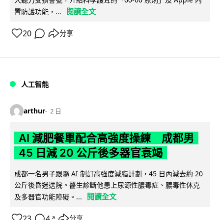
閱讀全文
置防護功能，...
20
分享
人工智能
arthur
2 日
AI 減肥餐單配合高強度操練 成都男
45 日減 20 公斤後多器官衰竭
成都一名男子跟隨 AI 制訂高強度減脂計劃，45 日內減去約 20
公斤後昏迷送院。醫生診斷他患上尿源性膿毒症、膿毒性休克
閱讀全文
及多器官功能障礙。...
23
4
分享
↗