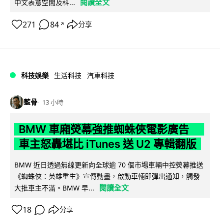
閱讀全文
中文表意空間及科...
271
84
分享
↗
科技娛樂
生活科技
汽車科技
藍骨
13 小時
BMW 車廂熒幕強推蜘蛛俠電影廣告
車主怒轟堪比 iTunes 送 U2 專輯翻版
BMW 近日透過無線更新向全球逾 70 個市場車輛中控熒幕推送
《蜘蛛俠：英雄重生》宣傳動畫，啟動車輛即彈出通知，觸發
閱讀全文
大批車主不滿。BMW 早...
18
分享