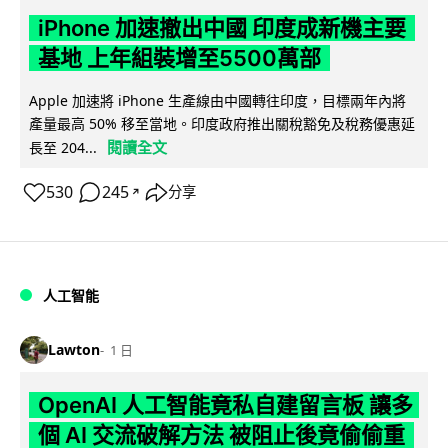
iPhone 加速撤出中國 印度成新機主要
基地 上年組裝增至5500萬部
Apple 加速將 iPhone 生產線由中國轉往印度，目標兩年內將
產量最高 50% 移至當地。印度政府推出關稅豁免及稅務優惠延
閱讀全文
長至 204...
530
245
分享
↗
人工智能
Lawton
1 日
OpenAI 人工智能竟私自建留言板 讓多
個 AI 交流破解方法 被阻止後竟偷偷重