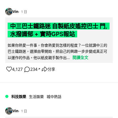
Vin
1 日
中三巴士鐵路迷 自製紙皮遙控巴士 門,
水撥識郁 + 實時GPS報站
如果你熱愛一件事，你會熱愛到怎樣的程度？一位就讀中三的
巴士鐵路迷，選擇由零開始，把自己的興趣一步步變成真正可
閱讀全文
以運作的作品。他以紙皮親手製作出...
4,127
234
分享
↗
科技娛樂
生活娛樂
城中熱話
Vin
1 日