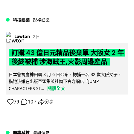
科技娛樂
影視娛樂
Lawton
2 日
訂購 43 億日元精品後棄單 大阪女 2 年
後終被捕 涉海賊王,火影周邊產品
日本警視廳神田署 8 月 6 日公布，拘捕一名 32 歲大阪女子，
指她涉嫌在出版巨頭集英社旗下官方網店「JUMP
閱讀全文
CHARACTERS ST...
79
10
分享
↗
商業科技
資訊保安