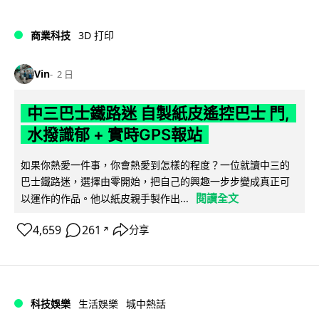
商業科技
3D 打印
Vin
2 日
中三巴士鐵路迷 自製紙皮遙控巴士 門,
水撥識郁 + 實時GPS報站
如果你熱愛一件事，你會熱愛到怎樣的程度？一位就讀中三的
巴士鐵路迷，選擇由零開始，把自己的興趣一步步變成真正可
閱讀全文
以運作的作品。他以紙皮親手製作出...
4,659
261
分享
↗
科技娛樂
生活娛樂
城中熱話