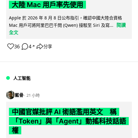
大陸 Mac 用戶率先使用
Apple 於 2026 年 8 月 8 日公布指引，確認中國大陸合資格
閱讀
Mac 用戶可將阿里巴巴千問 (Qwen) 接駁至 Siri 及寫...
全文
36
4
分享
↗
人工智能
藍骨
21 小時
中國官媒批評 AI 術語濫用英文 稱
「Token」與「Agent」動搖科技話語
權