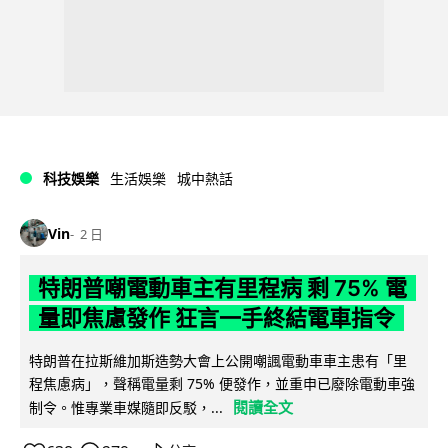
科技娛樂
生活娛樂
城中熱話
Vin
2 日
特朗普嘲電動車主有里程病 剩 75% 電
量即焦慮發作 狂言一手終結電車指令
特朗普在拉斯維加斯造勢大會上公開嘲諷電動車車主患有「里
程焦慮病」，聲稱電量剩 75% 便發作，並重申已廢除電動車強
閱讀全文
制令。惟專業車媒隨即反駁，...