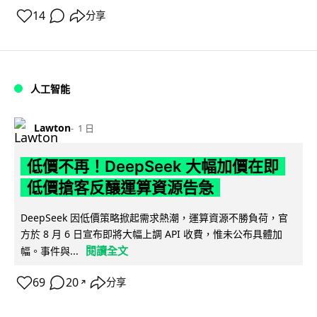
14
分享
人工智能
Lawton
1 日
低價不再！DeepSeek 大幅加價在即
低價搶客反釀運算資源告急
DeepSeek 因低價策略掀起需求熱潮，運算資源不勝負荷，官
方於 8 月 6 日宣布即將大幅上調 API 收費，惟未公布具體加
閱讀全文
幅。事件與...
69
20
分享
↗