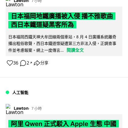
Lawton
7 小時
日本福岡地鐵廣播被入侵 播不雅歌曲
西日本鐵道疑黑客所為
日本福岡西鐵天神大牟田線兩個車站，8 月 4 日廣播系統離奇
播出粗俗歌聲，西日本鐵道懷疑遭第三方非法入侵，正調查事
閱讀全文
件並考慮報案。網上一度傳言...
36
2
分享
↗
人工智能
Lawton
7 小時
阿里 Qwen 正式駁入 Apple 生態 中國