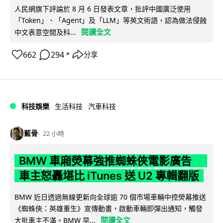
人民網旗下評論於 8 月 6 日發表文章，批評中國廣泛使用
「Token」、「Agent」及「LLM」等英文術語，認為做法侵蝕
閱讀全文
中文表意空間及科...
662
294
分享
↗
科技娛樂
生活科技
汽車科技
藍骨
22 小時
BMW 車廂熒幕強推蜘蛛俠電影廣告
車主怒轟堪比 iTunes 送 U2 專輯翻版
BMW 近日透過無線更新向全球逾 70 個市場車輛中控熒幕推送
《蜘蛛俠：英雄重生》宣傳動畫，啟動車輛即彈出通知，觸發
閱讀全文
大批車主不滿。BMW 早...