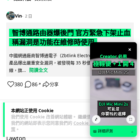
Vin
2 日
智博通路由器爆後門 官方緊急下架止血
稱漏洞是功能在維修時使用
×
中國網通廠商智博通電子（Zbtlink Electronics）旗下的路由器
產品爆出嚴重安全漏洞，被發現每 35 秒便會與中國伺服器連
閱讀全文
線，旗...
380
86
分享
↗
本網站正使用 Cookie
科技娛樂
生活娛樂
城中熱話
我們使用 Cookie 改善網站體驗。 繼續使用
🎵
⛶
我們的網站即表示您同意我們的
Cookie 政
策
。
📖 詳細評測
→
Lawton
2 日