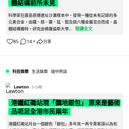
體結構前所未見
科學家在廣島原爆遺址沙灘樣本中，發現一種從未有記錄的多
元素合金，由鐵、鉻、鎳、錳、鉬及鋁六種金屬混合而成，晶
閱讀全文
體結構獨特。研究由佛羅倫斯大學...
85
14
分享
↗
科技娛樂
生活娛樂
城中熱話
Lawton
5 小時
港鐵紅磡站現「黐地銀包」 原來是藝術
品呃足全港市民兩年
港鐵紅磡站月台一個銀色「銀包」多年來一再令乘客誤以為有