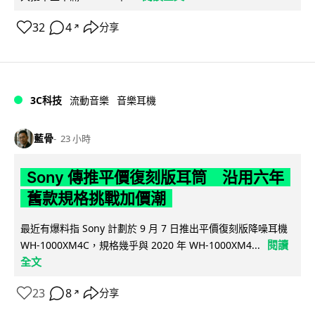
32
4
分享
↗
3C科技
流動音樂
音樂耳機
藍骨
23 小時
Sony 傳推平價復刻版耳筒 沿用六年
舊款規格挑戰加價潮
最近有爆料指 Sony 計劃於 9 月 7 日推出平價復刻版降噪耳機
閱讀
WH-1000XM4C，規格幾乎與 2020 年 WH-1000XM4...
全文
23
8
分享
↗