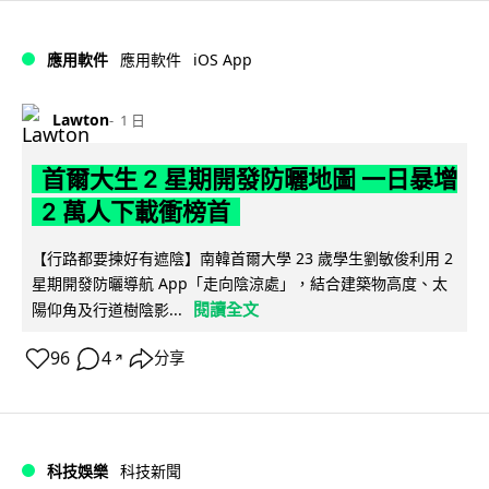
iOS App
應用軟件
應用軟件
Lawton
1 日
首爾大生 2 星期開發防曬地圖 一日暴增
2 萬人下載衝榜首
【行路都要揀好有遮陰】南韓首爾大學 23 歲學生劉敏俊利用 2
星期開發防曬導航 App「走向陰涼處」，結合建築物高度、太
閱讀全文
陽仰角及行道樹陰影...
96
4
分享
↗
科技娛樂
科技新聞