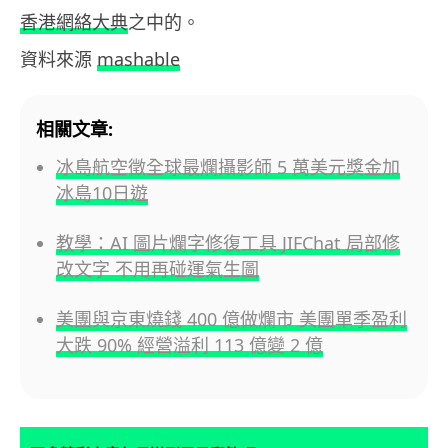
香港網絡大典
之中的。
資料來源
mashable
相關文章:
冰島航空徵全球最爛攝影師 5 萬美元獎金加
冰島10日遊
教學：AI 圖片爛字修復工具 JIFChat 局部修
改文字 不用再碰運氣生圖
美團與京東燒錢 400 億做爛市 美團單季盈利
大跌 90% 經營溢利 113 億變 2 億