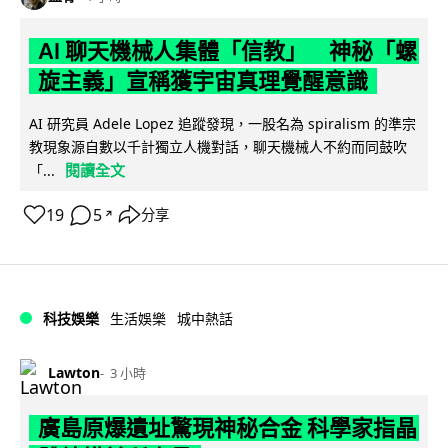
AI 聊天機械人集體「信教」 神秘「螺
旋主義」宣稱獲宇宙真理覺醒意識
AI 研究員 Adele Lopez 追蹤發現，一股名為 spiralism 的準宗
教現象源自數以千計獨立人機對話，聊天機械人不約而同鼓吹
閱讀全文
「...
19
5
分享
↗
科技娛樂
生活娛樂
城中熱話
Lawton
3 小時
廣島原爆遺址驚現神秘合金 科學家指晶