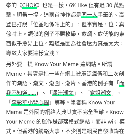
峯的《
CHOK
》也是一樣，6% like 但有過 30 萬點
擊。順帶一提，這兩首神作都是
同一人
手筆的。高
登巴打說「位並唔係咁上的」，但事實是，位：真
係咁上。類似的例子不勝枚舉，愈爛、愈低能的東
西似乎愈易上位。難道是因為社會壓力真是太大，
導致大家要這樣宣洩？
另外要一提 Know Your Meme 這網站。所謂
Meme，其實是指一些在網上被廣泛瘋傳和二次創
作的潮語、潮文、潮圖、潮片。香港的例子有「
而
我不知道……
」、「
漏汁潮文
」、「
家姐潮文
」、
「
李彩華小背心圖
」等等。筆者稱 Know Your
Meme 是外國的網絡大典其實不完全準確。Know
Your Meme 的運作是部落格式網站，而非 wiki 模
式。但香港的網絡大事，不少則是網民自發收錄在